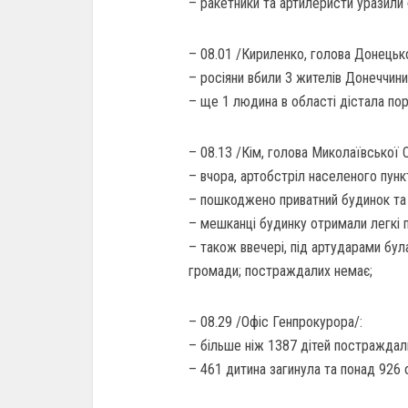
– ракетники та артилеристи уразили
– 08.01 /Кириленко, голова Донецьк
– росіяни вбили 3 жителів Донеччини: 
– ще 1 людина в області дістала пор
– 08.13 /Кім, голова Миколаївської 
– вчора, артобстріл населеного пун
– пошкоджено приватний будинок та 
– мешканці будинку отримали легкі 
– також ввечері, під артударами бул
громади; постраждалих немає;
– 08.29 /Офіс Генпрокурора/:
– більше ніж 1387 дітей постраждали
– 461 дитина загинула та понад 926