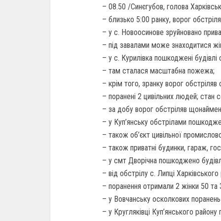
– 08.50 /Синєгубов, голова Харківсь
– близько 5:00 ранку, ворог обстріля
– у с. Новоосинове зруйновано прив
– під завалами може знаходитися жін
– у с. Курилівка пошкоджені будівлі
– там сталася масштабна пожежа;
– крім того, зранку ворог обстріляв 
– поранені 2 цивільних людей; стан с
– за добу ворог обстріляв щонаймен
– у Куп’янську обстрілами пошкодж
– також об’єкт цивільної промислово
– також приватні будинки, гараж, гос
– у смт Дворічна пошкоджено будівл
– від обстрілу с. Липці Харківського
– поранення отримали 2 жінки 50 та 3
– у Вовчанську осколкових поранень 
– у Кругляківці Куп’янського району 