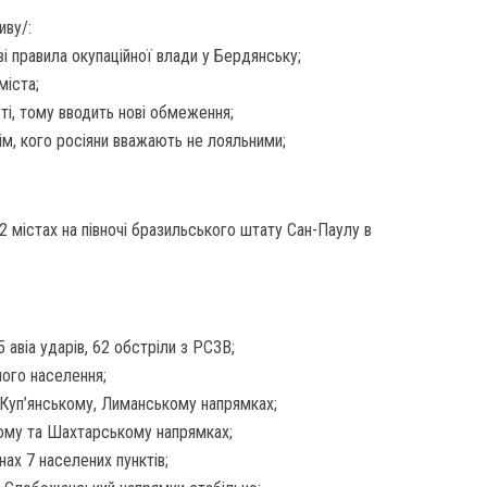
иву/:
ві правила окупаційної влади у Бердянську;
міста;
ті, тому вводить нові обмеження;
ім, кого росіяни вважають не лояльними;
 містах на півночі бразильського штату Сан-Паулу в
 авіа ударів, 62 обстріли з РСЗВ;
ного населення;
 Куп’янському, Лиманському напрямках;
кому та Шахтарському напрямках;
нах 7 населених пунктів;