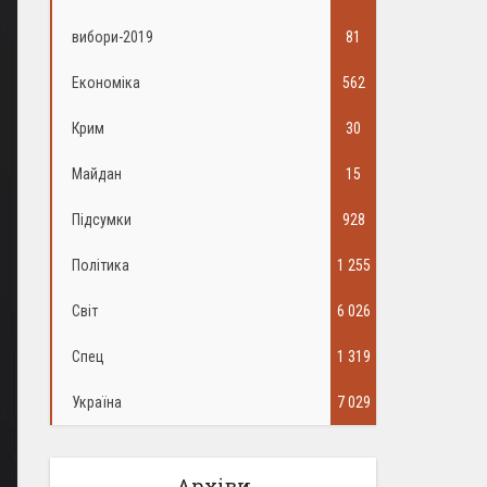
вибори-2019
81
Економіка
562
Крим
30
Майдан
15
Підсумки
928
Політика
1 255
Світ
6 026
Спец
1 319
Україна
7 029
Архіви