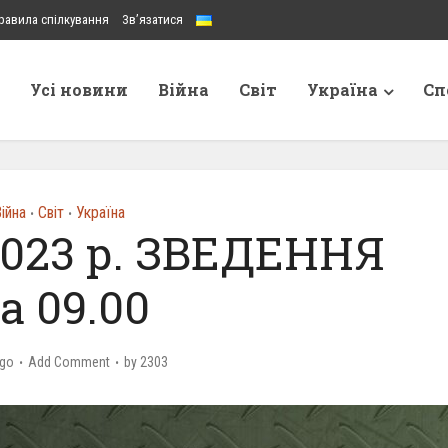
равила спілкування
Зв’язатися
Усі новини
Війна
Світ
Україна
Сп
ійна
Світ
Україна
•
•
2023 р. ЗВЕДЕННЯ
а 09.00
ago
Add Comment
by
2303