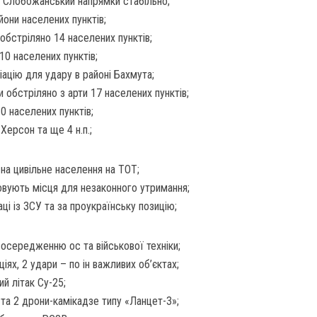
, Слобожанський напрямки стабільно;
йони населених пунктів;
обстріляно 14 населених пунктів;
10 населених пунктів;
іацію для удару в районі Бахмута;
 обстріляно з арти 17 населених пунктів;
0 населених пунктів;
ерсон та ще 4 н.п.;
на цивільне населення на ТОТ;
вують місця для незаконного утримання;
ці із ЗСУ та за проукраїнську позицію;
 зосередженню ос та військової техніки;
іях, 2 удари – по ін важливих об’єктах;
й літак Су-25;
та 2 дрони-камікадзе типу «Ланцет-3»;