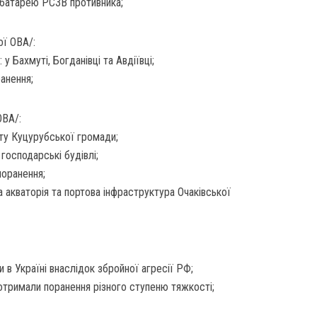
 батарею РСЗВ противника;
ої ОВА/:
у Бахмуті, Богданівці та Авдіївці;
анення;
ОВА/:
кту Куцурубської громади;
господарські будівлі;
поранення;
а акваторія та портова інфраструктура Очаківської
 в Україні внаслідок збройної агресії РФ;
 отримали поранення різного ступеню тяжкості;