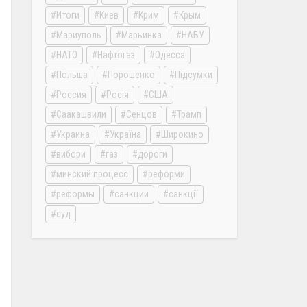
Итоги
Киев
Крим
Крым
Мариуполь
Марьинка
НАБУ
НАТО
Нафтогаз
Одесса
Польша
Порошенко
Підсумки
Россия
Росія
США
Саакашвили
Сенцов
Трамп
Украина
Україна
Широкино
вибори
газ
дороги
минский процесс
реформи
реформы
санкции
санкції
суд