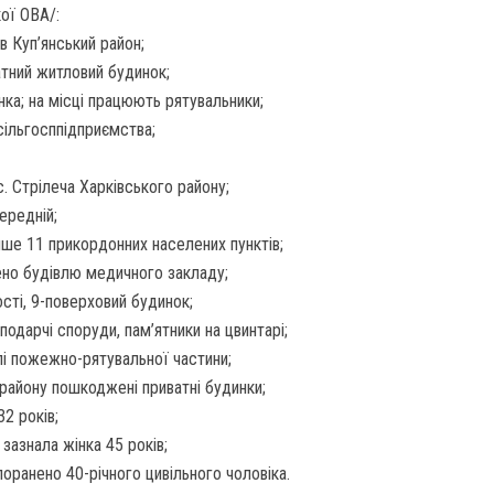
кої ОВА/:
в Куп’янський район;
атний житловий будинок;
ка; на місці працюють рятувальники;
 сільгосппідприємства;
с. Стрілеча Харківського району;
ередній;
ше 11 прикордонних населених пунктів;
ено будівлю медичного закладу;
сті, 9-поверховий будинок;
подарчі споруди, пам’ятники на цвинтарі;
і пожежно-рятувальної частини;
 району пошкоджені приватні будинки;
2 років;
зазнала жінка 45 років;
поранено 40-річного цивільного чоловіка.