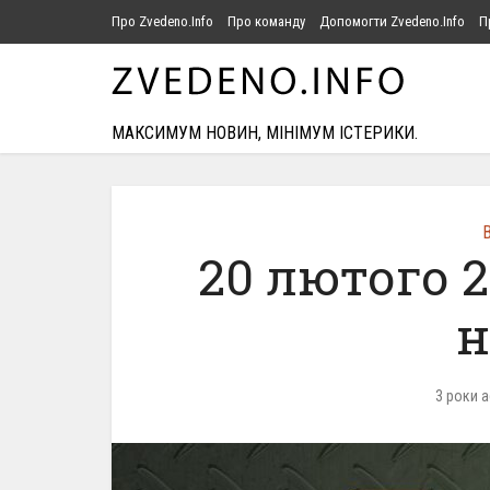
Про Zvedeno.Info
Про команду
Допомогти Zvedeno.Info
П
МАКСИМУМ НОВИН, МІНІМУМ ІСТЕРИКИ.
В
20 лютого 
н
3 роки 