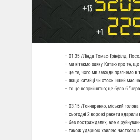
– 01.35 /Лінда Томас-Грінфілд, Пос
– ми вітаємо заяву Китаю про те, що 
– це те, чого ми завжди прагнемо в т
– якщо китайці чи хтось інший має н
– то це неприйнятно; це було б “черв
– 03.15 /Гончаренко, міський голова
– сьогодні 2 ворожі ракети вдарили 
– без постраждалих, але є руйнуванн
– також ударною хвилею частково ви