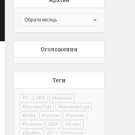
Оголошення
Теги
ЄС
АТО
Авдеевка
Верховна Рада
Верховная Рада
Война
Газпром
Германия
Гройсман
ДНР
Донбас
Донбасс
ЕС
Зеленський