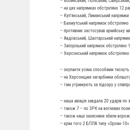
– Волинський, Поліський, Сіверський
– на цих напрямках обстріляно 12 ра
– Куп’янський, Лиманський напрямки 
– Бахмутський напрямок обстріляно 
– противник застосував армійську ав
– Авдіївський, Шахтарський напрямки
– Запорізький напрямок обстріляно 1
– Херсонський напрямок обстріляно Х
– окупанти усіма способами тиснуть 
– на Херсонщині загарбники облашто
– там утримують за підозру у співпра
– наша авіація завдала 20 ударів по
– також 7 – по ЗРК на вогневих позиц
– також наші захисники збили ворожи
– крім того 2 БПЛА типу «Орлан-10» 