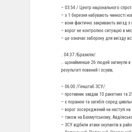
– 03.54 / Центр національного спрот
– з 1 березня набувають чинності но
– вони фактично закривають виїзд з 
– ворог не контролює ситуацію в міс
– це означає заборону для виїзду вс
.. 04.37 /Бразилія/:
… щонайменше 26 людей загинули в 2
результаті повеней і зсувів;
– 06.00 /Генштаб ЗСУ/:
– противник завдав 10 ракетних та 25
– є поранені та загиблі серед цивіль
– ворог зосереджений на наступі на
– також на Бахмутському, Авдіївсь
– ЗСУ відбили атаки окупантів в райо