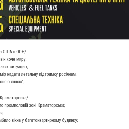
ол США в ООН/:
він хоче миру;
аких ситуаціях;
амір надати летальну підтримку росіянам;
оною лінією”;
 Краматорська/:
по промисловій зоні Краматорська;
я;
било вікна у багатоквартирному будинку;