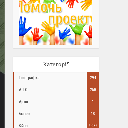
Категорії
Інфографіка
294
А.Т.О.
250
Архів
1
Бізнес
18
Війна
6 086