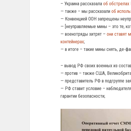
– Украина рассказала
об обстрелах
— также – мы рассказали
об исполь
— Конвенцией ООН запрещены неуп
— [неуправляемые мины – это те, ко
— военотряды хитрят –
они ставят м
контейнерах
;
— в итоге – такие мины снять, де-ф
– вывод РФ своих военных из сост
— против – также США, Великобритан
— представитель РФ в подгруппе зая
— РФ ставит условие – наблюдател
гарантии безопасности;