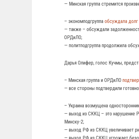
— Минская группа стремится произв
– экономподгруппа
обсуждала долг 
— также – обсуждали задолженност
ОРДиЛО;
— политподгруппа продолжила обсу
Дарья Олифер, голос Кучмы, предст
– Минская группа и ОРДиЛО
подтвер
— все стороны подтвердили готовно
– Украина возмущена односторонни
— выход из СККЦ – это нарушение 
Минску-2;
— выход РФ из СККЦ увеличивает ри
— выход РФ из СККЦ угрожает безо