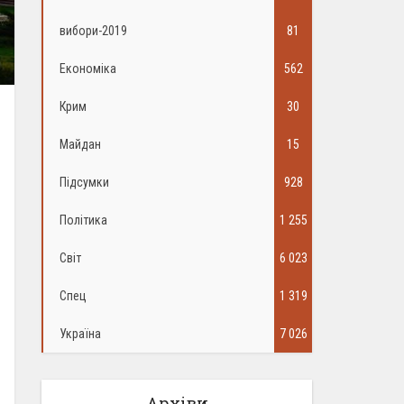
вибори-2019
81
Економіка
562
Крим
30
Майдан
15
Підсумки
928
Політика
1 255
Світ
6 023
Спец
1 319
Україна
7 026
Архіви