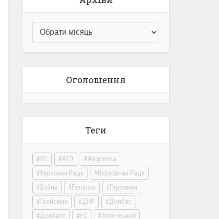
Оголошення
Теги
ЄС
АТО
Авдеевка
Верховна Рада
Верховная Рада
Война
Газпром
Германия
Гройсман
ДНР
Донбас
Донбасс
ЕС
Зеленський