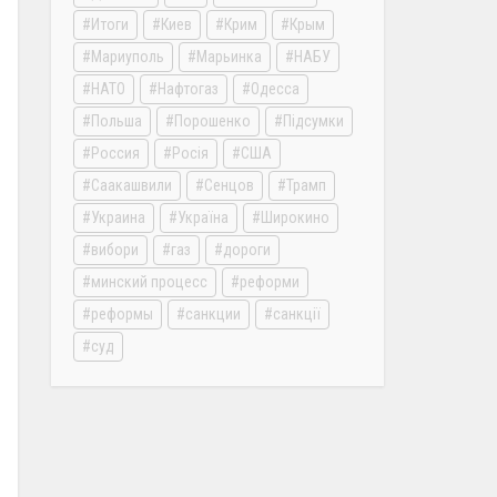
Итоги
Киев
Крим
Крым
Мариуполь
Марьинка
НАБУ
НАТО
Нафтогаз
Одесса
Польша
Порошенко
Підсумки
Россия
Росія
США
Саакашвили
Сенцов
Трамп
Украина
Україна
Широкино
вибори
газ
дороги
минский процесс
реформи
реформы
санкции
санкції
суд