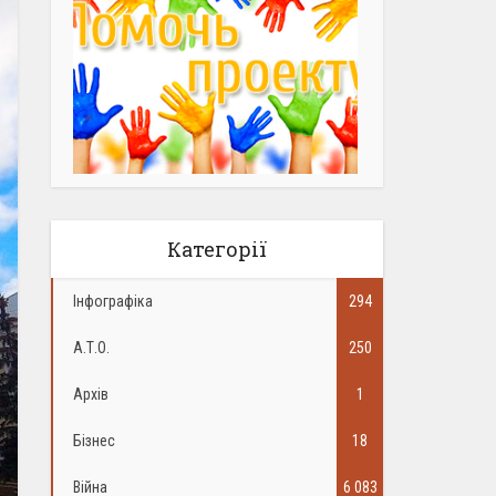
Категорії
Інфографіка
294
А.Т.О.
250
Архів
1
Бізнес
18
Війна
6 083