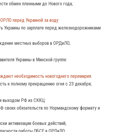
ести обмен пленными до Нового года;
ОРЛО перед Украиной за воду
:
ь Украины по зарплате перед железнодорожниками
ждение местных выборов в ОРДиЛО;
авителя Украины в Минской группе:
ждают необходимость новогоднего перемирия
:
сть к полному прекращению огня с 23 декабря;
м выходом РФ из СККЦ:
РФ своих обязательств по Нормандскому формату и
ски активизации боевых действий;
пасности работы ОБСЕ в ОРДиЛО;