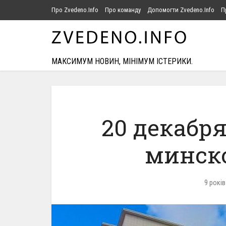
Про Zvedeno.Info
Про команду
Допомогти Zvedeno.Info
П
МАКСИМУМ НОВИН, МІНІМУМ ІСТЕРИКИ.
20 декабря
минск
9 років