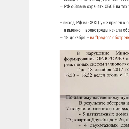
— РФ обязана охранять ОБСЕ на тех 
– выход РФ из СККЦ уже привёл к о
— а именно – военотряды начали об
— 18 декабря –
из “Градов” обстре