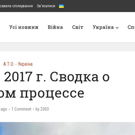
равила спілкування
Зв’язатися
Усі новини
Війна
Світ
Україна
Сп
А.Т.О.
Україна
•
 2017 г. Сводка о
ом процессе
 ago
1 Comment
by
2303