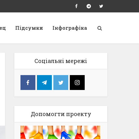
ец
Підсумки
Інфографіка
Соціальні мережі
Допомогти проекту