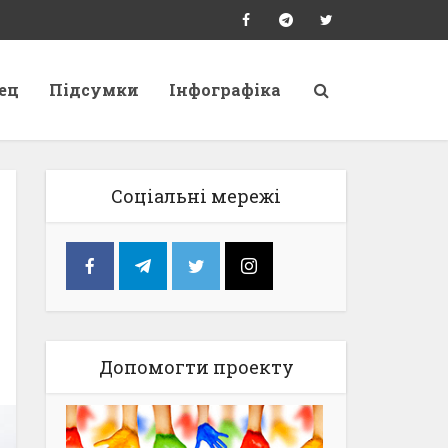
ец
Підсумки
Інфографіка
Соціальні мережі
Допомогти проекту