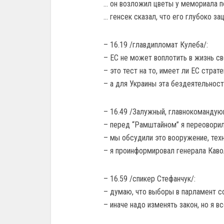
… он возложил цветы у мемориала 
… генсек сказал, что его глубоко зац
– 16.19 /главдипломат Кулеба/:
– ЕС не может воплотить в жизнь св
– это тест на то, имеет ли ЕС стра
– а для Украины эта бездеятельнос
– 16.49 /Залужный, главнокомандую
– перед “Рамштайном” я переоворил
– мы обсудили это вооружение, техн
– я проинформировал генерала Каво
– 16.59 /спикер Стефанчук/:
– думаю, что выборы в парламент с
– иначе надо изменять закон, но я в