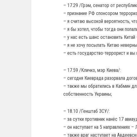
– 17.29 /Грэм, сенатор от республи
– признание РФ спонсором террориз
– я считаю высокой вероятность, чт
– я бы хотел, чтобы тогда они попа
– у нас есть шанс остановить Китай
– я не хочу посылать Китаю неверный
– есть государство-террорист и вы 
– 17.59 /Кличко, мэр Киева/:
– сегодня Киеврада разорвала дого
– также мы обратились в Кабмин д
собственность Украины;
– 18.10 /Генштаб ЗСУ/:
– за сутки противник нанёс 17 авиа
– он наступает на 5 направлениях –
– также враг наступает на Авдеевс