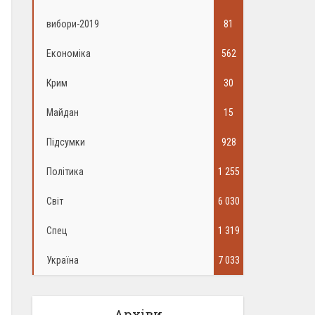
вибори-2019
81
Економіка
562
Крим
30
Майдан
15
Підсумки
928
Політика
1 255
Світ
6 030
Спец
1 319
Україна
7 033
Архіви