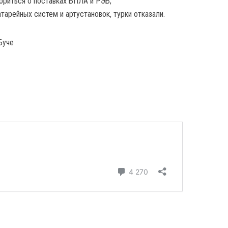
ориться о поставках БПЛА и РЭБ;
атарейных систем и артустановок, турки отказали.
Буче