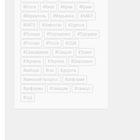
Итоги
Киев
Крим
Крым
Мариуполь
Марьинка
НАБУ
НАТО
Нафтогаз
Одесса
Польша
Порошенко
Підсумки
Россия
Росія
США
Саакашвили
Сенцов
Трамп
Украина
Україна
Широкино
вибори
газ
дороги
минский процесс
реформи
реформы
санкции
санкції
суд