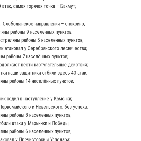
 атак, самая горячая точка – Бахмут;
, Слобожанское направления – спокойно;
ляны районы 9 населённых пунктов;
бстреляны районы 5 населённых пунктов;
ик атаковал у Серебрянского лесничества;
ны районы 7 населённых пунктов;
родолжает вести наступательные действия;
утки наши защитники отбили здесь 40 атак;
ляны районы 14 населённых пунктов;
ик ходил в наступление у Каменки;
Первомайского и Невельского, без успеха;
ляны районы 8 населённых пунктов;
тбили атаки у Марьинки и Победы;
ляны районы 6 населённых пунктов;
аковал у Пречистовки и Угледара;