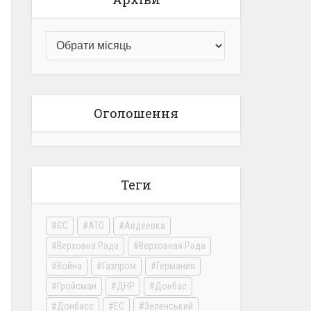
Оголошення
Теги
ЄС
АТО
Авдеевка
Верховна Рада
Верховная Рада
Война
Газпром
Германия
Гройсман
ДНР
Донбас
Донбасс
ЕС
Зеленський