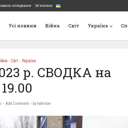
равила спілкування
Зв’язатися
Усі новини
Війна
Світ
Україна
Сп
ійна
Світ
Україна
•
•
023 р. СВОДКА на
19.00
o
Add Comment
by
talerster