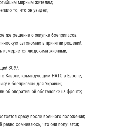
погибшим мирным жителям;
епило то, что он увидел;
оё же решение о закупке боеприпасов;
тегическую автономию в принятии решений;
ть измеряется людскими жизнями;
щий ЗСУ/:
 с Каволи, командующим НАТО в Европе;
ику и боеприпасы для Украины;
ли об оперативной обстановке на фронте;
остоятся сразу после военного положения;
сё равно сомневаюсь, что они получатся;