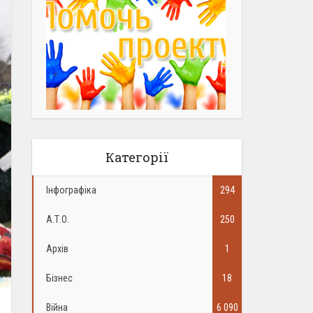
Категорії
Інфографіка
294
А.Т.О.
250
Архів
1
Бізнес
18
Війна
6 090