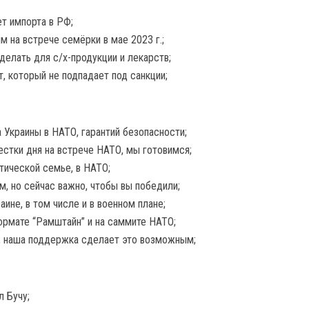
т импорта в РФ;
 на встрече семёрки в мае 2023 г.;
делать для с/х-продукции и лекарств;
, который не подпадает под санкции;
 Украины в НАТО, гарантий безопасности;
стки дня на встрече НАТО, мы готовимся;
тической семье, в НАТО;
м, но сейчас важно, чтобы вы победили;
не, в том числе и в военном плане;
ормате “Рамштайн” и на саммите НАТО;
, наша поддержка сделает это возможным;
л Бучу;