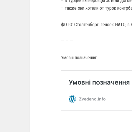
– в Турции вагнеровцы хотели догов
– также они хотели от турок контрб
ФОТО: Столтенберг, генсек НАТО, в 
— — —
Умовні позначення: