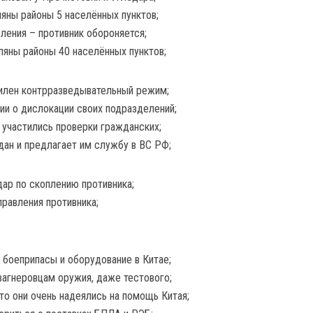
ляны районы 5 населённых пунктов;
ления – противник обороняется;
ляны районы 40 населённых пунктов;
силен контрразведывательный режим;
ии о дислокации своих подразделений;
 участились проверки гражданских;
дан и предлагает им службу в ВС РФ;
дар по скоплению противника;
правления противника;
 боеприпасы и оборудование в Китае;
 вагнеровцам оружия, даже тестового;
то они очень надеялись на помощь Китая;