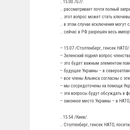
.. 15.00 /G7/:
… рассматривает почти полный запре
… этот вопрос может стать ключевым
… в этом случае исключения могут с
… сейчас в РФ разрешён весь импорт
– 15.07 /Столтенберг, генсек НАТО/:
– Зеленский поднял вопрос членства
– это будет важным элементом пове
– будущее Украины – в североатлан
– все члены Альянса согласны с эти
– мы сосредоточены на помощи Украи
– эти вопросы будут обсуждать в ф
– законное место Украины – в НАТО
.. 15.54 /Киев/:
… Столтенберг, генсек НАТО, посети