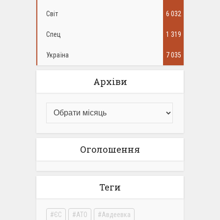
Світ
6 032
Спец
1 319
Україна
7 035
Архіви
Оголошення
Теги
ЄС
АТО
Авдеевка