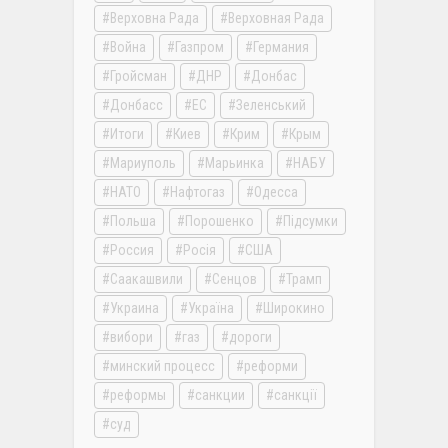
Верховна Рада
Верховная Рада
Война
Газпром
Германия
Гройсман
ДНР
Донбас
Донбасс
ЕС
Зеленський
Итоги
Киев
Крим
Крым
Мариуполь
Марьинка
НАБУ
НАТО
Нафтогаз
Одесса
Польша
Порошенко
Підсумки
Россия
Росія
США
Саакашвили
Сенцов
Трамп
Украина
Україна
Широкино
вибори
газ
дороги
минский процесс
реформи
реформы
санкции
санкції
суд