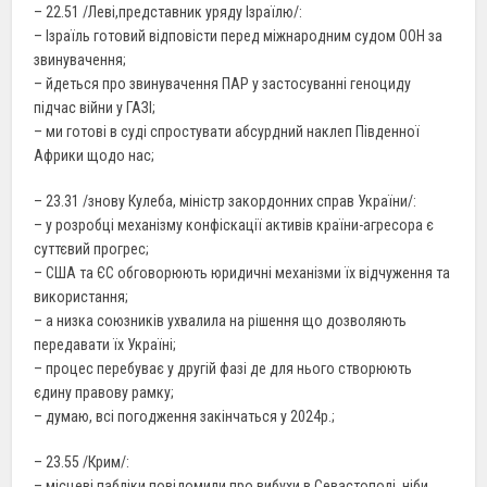
– 22.51 /Леві,представник уряду Ізраїлю/:
– Ізраїль готовий відповісти перед міжнародним судом ООН за
звинувачення;
– йдеться про звинувачення ПАР у застосуванні геноциду
підчас війни у ГАЗІ;
– ми готові в суді спростувати абсурдний наклеп Південної
Африки щодо нас;
– 23.31 /знову Кулеба, міністр закордонних справ України/:
– у розробці механізму конфіскації активів країни-агресора є
суттєвий прогрес;
– США та ЄС обговорюють юридичні механізми їх відчуження та
використання;
– а низка союзників ухвалила на рішення що дозволяють
передавати їх Україні;
– процес перебуває у другій фазі де для нього створюють
єдину правову рамку;
– думаю, всі погодження закінчаться у 2024р.;
– 23.55 /Крим/:
– місцеві пабліки повідомили про вибухи в Севастополі, ніби