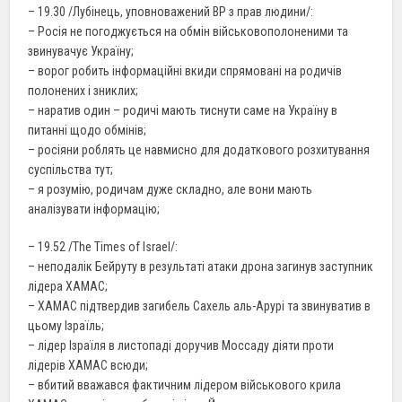
– 19.30 /Лубінець, уповноважений ВР з прав людини/:
– Росія не погоджується на обмін військовополоненими та
звинувачує Україну;
– ворог робить інформаційні вкиди спрямовані на родичів
полонених і зниклих;
– наратив один – родичі мають тиснути саме на Україну в
питанні щодо обмінів;
– росіяни роблять це навмисно для додаткового розхитування
суспільства тут;
– я розумію, родичам дуже складно, але вони мають
аналізувати інформацію;
– 19.52 /The Times of Israel/:
– неподалік Бейруту в результаті атаки дрона загинув заступник
лідера ХАМАС;
– ХАМАС підтвердив загибель Сахель аль-Арурі та звинуватив в
цьому Ізраїль;
– лідер Ізраїля в листопаді доручив Моссаду діяти проти
лідерів ХАМАС всюди;
– вбитий вважався фактичним лідером військового крила