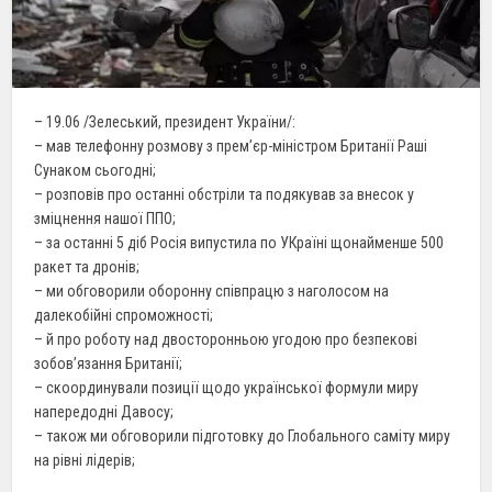
– 19.06 /Зелеський, президент України/:
– мав телефонну розмову з прем’єр-міністром Британії Раші
Сунаком сьогодні;
– розповів про останні обстріли та подякував за внесок у
зміцнення нашої ППО;
– за останні 5 діб Росія випустила по УКраїні щонайменше 500
ракет та дронів;
– ми обговорили оборонну співпрацю з наголосом на
далекобійні спроможності;
– й про роботу над двосторонньою угодою про безпекові
зобов’язання Британії;
– скоординували позиції щодо української формули миру
напередодні Давосу;
– також ми обговорили підготовку до Глобального саміту миру
на рівні лідерів;