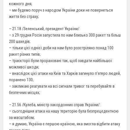
кожного дня;
– ми будемо поруч з народом України доки не повернеться
життя без страху;
– 21.18 /Зеленський, президент України/:
– з 29 грудня Росія запустила по нам близько 300 ракет та більш
200 шахедів;
– тільки цієї однієї доби на нам було розстріляно понад 100
ракет різних типів;
– траєкторії були прораховані так, щоб завдати найбільшої
можливої шкоди;
– внаслідок цієї атаки на Київ та Харків загинуло п’ятеро людей,
поранено 130;
– закликаю реагувати на всі сигнали тривог та перебувайте в
безпечних місцях;
– 21.56 /Кулеба, міністр закордонних справ України/:
– сьогоднішня атака на нашу територію була безпрецедентною
за масштабом;
– я думаю, Україна є першою країною, яка змогла відбити атаку