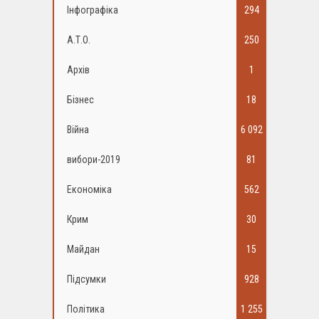
Інфографіка
294
А.Т.О.
250
Архів
1
Бізнес
18
Війна
6 092
вибори-2019
81
Економіка
562
Крим
30
Майдан
15
Підсумки
928
Політика
1 255