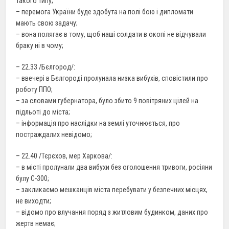
такого типу;
– перемога України буде здобута на полі бою і дипломати
мають свою задачу;
– вона полягає в тому, щоб наші солдати в окопі не відчували
браку ні в чому;
– 22.33 /Бєлгород/:
– ввечері в Бєлгороді пролунала низка вибухів, сповістили про
роботу ППО;
– за словами губернатора, було збито 9 повітряних цілей на
підльоті до міста;
– інформація про наслідки на землі уточнюється, про
постраждалих невідомо;
– 22.40 /Тєрєхов, мер Харкова/:
– в місті пролунали два вибухи без оголошення тривоги, росіяни
булу С-300;
– закликаємо мешканців міста перебувати у безпечних місцях,
не виходти;
– відомо про влучання поряд з житловим будинком, даних про
жертв немає;