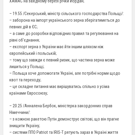
ХАМАС на західному березі річки Йордан;
– 19.55 /Секерський, міністр сільського господарства Польщі/:
– заборона на імпорт українського зерна зберігатиметься до
певних дій в ЄС;
– а саме до розробки відповідних правил та регулювання на
рівні об’єднання;
– експорт зерна з України має йти іншим шляхом ніж
європейський і польській;
– тому що завжди є певний ризик, що частина зерна може
лишиться у Польщі;
– Польща хоче допомогати Україні, але потрібні норми щодо
квот та переходу;
– це складне питання має вирішуватись спільно з усіма
країнами Євросоюзу;
– 20.25 /Анналена Бербок, міністерка закордонних справ
Німеччини/:
– з кожною ракетою Путін демонструє світові, що він прагне
знищити Україну;
– системи ППО Patriot та IRIS-T рятують зараз в Україні життя