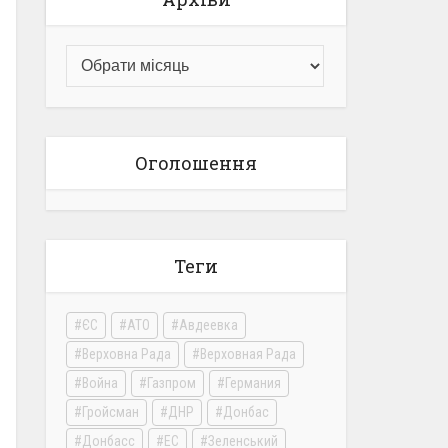
Оголошення
Теги
ЄС
АТО
Авдеевка
Верховна Рада
Верховная Рада
Война
Газпром
Германия
Гройсман
ДНР
Донбас
Донбасс
ЕС
Зеленський