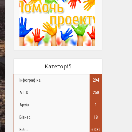
Категорії
Інфографіка
294
А.Т.О.
250
Архів
1
Бізнес
18
Війна
6 089