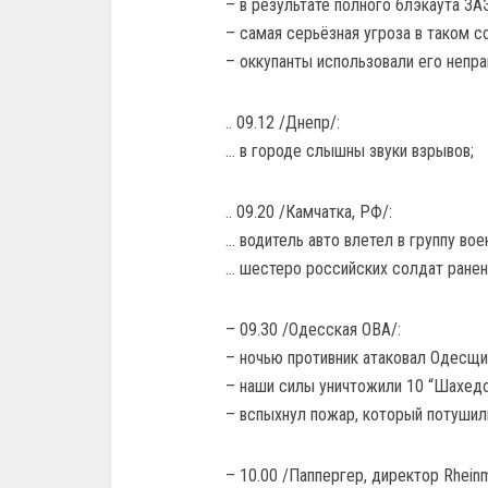
– в результате полного блэкаута ЗА
– самая серьёзная угроза в таком с
– оккупанты использовали его непра
.. 09.12 /Днепр/:
… в городе слышны звуки взрывов;
.. 09.20 /Камчатка, РФ/:
… водитель авто влетел в группу вое
… шестеро российских солдат ранены
– 09.30 /Одесская ОВА/:
– ночью противник атаковал Одесщи
– наши силы уничтожили 10 “Шахедов
– вспыхнул пожар, который потушили
– 10.00 /Паппергер, директор Rheinme