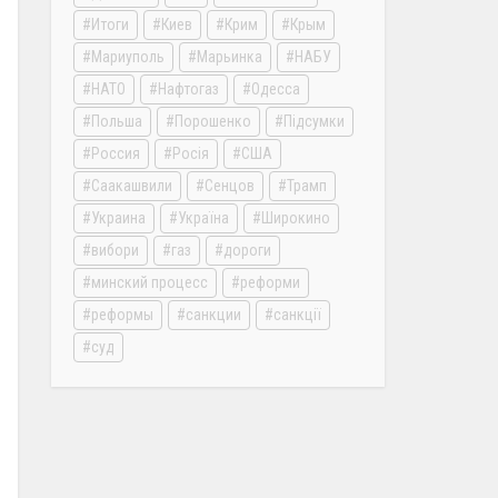
Итоги
Киев
Крим
Крым
Мариуполь
Марьинка
НАБУ
НАТО
Нафтогаз
Одесса
Польша
Порошенко
Підсумки
Россия
Росія
США
Саакашвили
Сенцов
Трамп
Украина
Україна
Широкино
вибори
газ
дороги
минский процесс
реформи
реформы
санкции
санкції
суд