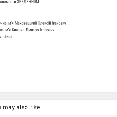
допомогти ЗВЕДЕННЯМ.
 на ім’я Маковецький Олексій Іванович
на ім’я Кияшко Дмитро Ігорович
zvedeno
 may also like