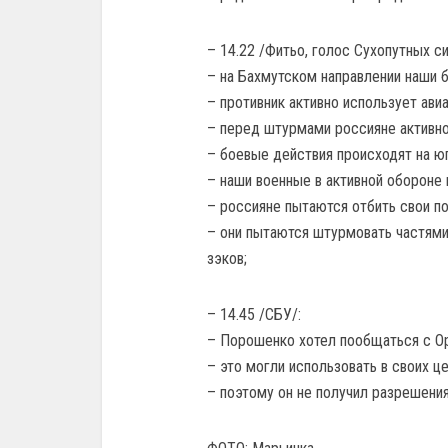
– 14.22 /Фитьо, голос Сухопутных си
– на Бахмутском направлении наши б
– противник активно использует ави
– перед штурмами россияне активно
– боевые действия происходят на юг
– наши военные в активной обороне 
– россияне пытаются отбить свои поз
– они пытаются штурмовать частями
зэков;
– 14.45 /СБУ/:
– Порошенко хотел пообщаться с О
– это могли использовать в своих 
– поэтому он не получил разрешения