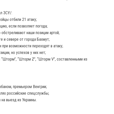
л ЗСУ/:
ойцы отбили 21 атаку;
ацию, если позволяет погода;
 обстреливают наши позиции артой;
е и севере от города Бахмут;
и при возможности переходят в атаку;
иции, но успехов у них нет;
 “Шторм”, “Шторм Z”, “Шторм V”, составленными из
рбаном, премьером Венгрии;
целях российские спецслужбы;
 на выезд из Украины.