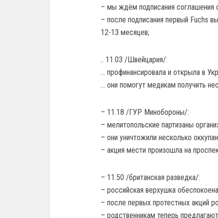
– мы ждём подписания соглашения с
– после подписания первый Fuchs вы
12-13 месяцев;
.. 11.03 /Швейцария/:
… профинансировала и открыла в Ук
… они помогут медикам получить не
– 11.18 /ГУР Минобороны/:
– мелитопольские партизаны органи
– они уничтожили несколько оккупан
– акция мести произошла на проспе
– 11.50 /британская разведка/:
– российская верхушка обеспокоена
– после первых протестных акций ро
– родственникам теперь предлагают