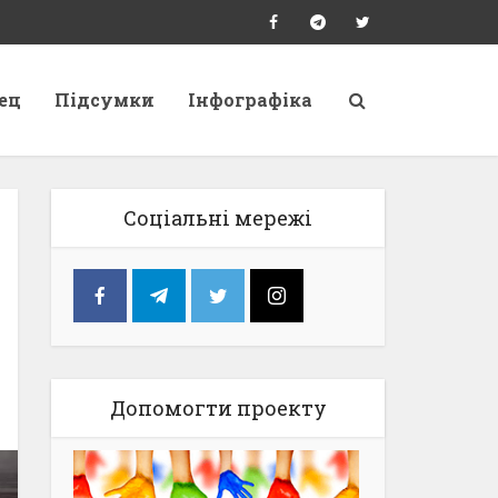
ец
Підсумки
Інфографіка
Соціальні мережі
Допомогти проекту