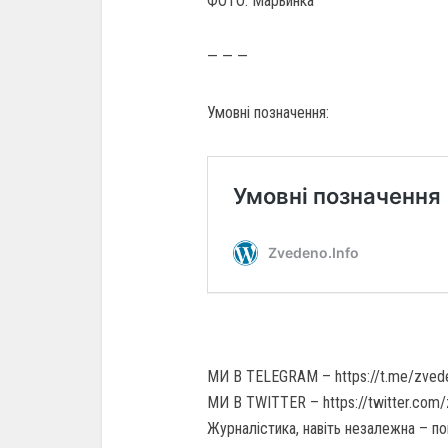
ФОТО: Марьинка
— — —
Умовні позначення:
МИ В TELEGRAM – https://t.me/zved
МИ В TWITTER – https://twitter.com
Журналістика, навіть незалежна – по