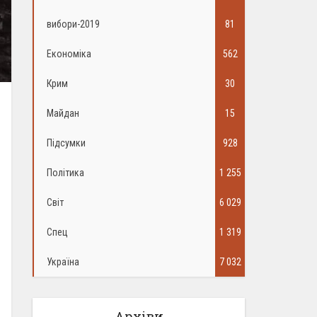
вибори-2019
81
Економіка
562
Крим
30
Майдан
15
Підсумки
928
Політика
1 255
Світ
6 029
Спец
1 319
Україна
7 032
Архіви