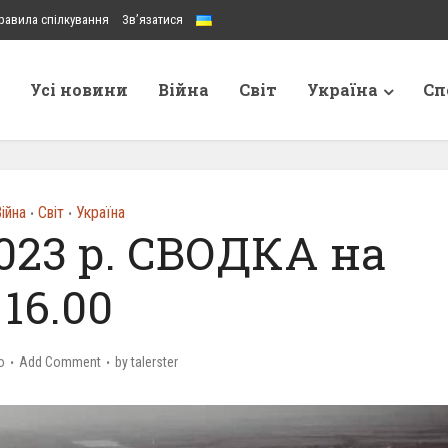
равила спілкування
Зв’язатися
Усі новини
Війна
Світ
Україна
Сп
ійна
Світ
Україна
•
•
023 р. СВОДКА на
16.00
o
Add Comment
by
talerster