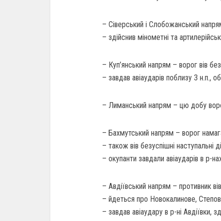
– Сіверський і Слобожанський напрямк
– здійснив мінометні та артилерійські
– Куп’янський напрям – ворог вів безу
– завдав авіаударів поблизу 3 н.п., об
– Лиманський напрям – цю добу ворог 
– Бахмутський напрям – ворог намага
– також вів безуспішні наступальні ді
– окупанти завдали авіаударів в р-нах
– Авдіївський напрям – противник вів 
– йдеться про Новокалинове, Степове
– завдав авіаудару в р-ні Авдіївки, з