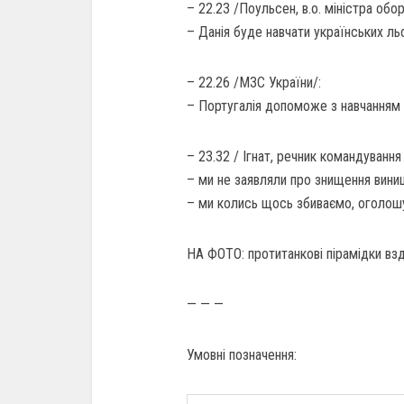
– 22.23 /Поульсен, в.о. міністра обор
– Данія буде навчати українських льо
– 22.26 /МЗС України/:
– Португалія допоможе з навчанням у
– 23.32 / Ігнат, речник командування
– ми не заявляли про знищення вини
– ми колись щось збиваємо, оголошу
НА ФОТО: протитанкові пірамідки в
— — —
Умовні позначення: