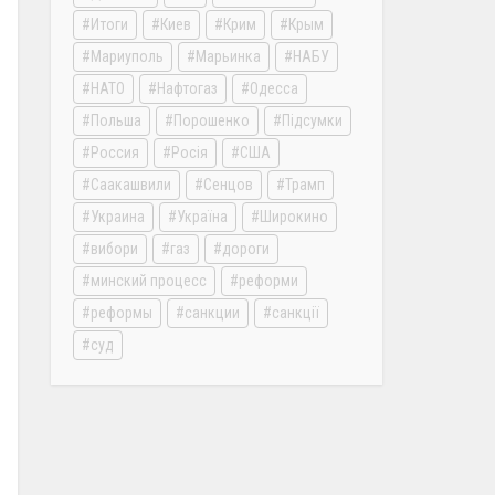
Итоги
Киев
Крим
Крым
Мариуполь
Марьинка
НАБУ
НАТО
Нафтогаз
Одесса
Польша
Порошенко
Підсумки
Россия
Росія
США
Саакашвили
Сенцов
Трамп
Украина
Україна
Широкино
вибори
газ
дороги
минский процесс
реформи
реформы
санкции
санкції
суд