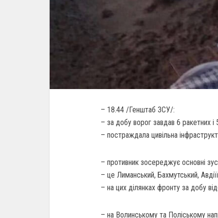
– 18.44 /Генштаб ЗСУ/:
– за добу ворог завдав 6 ракетних і 
– постраждала цивільна інфраструктур
– противник зосереджує основні зус
– це Лиманський, Бахмутський, Авдії
– на цих ділянках фронту за добу ві
– на Волинському та Поліському нап