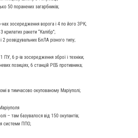
ько 50 поранених загарбників;
р-нах зосередження ворога і 4 по його ЗРК;
3 крилатих ракети “Калібр”;
і 2 розвідувальних БпЛА різного типу;
 1 ПУ, 6 р-ів зосередження зброї і техніки;
невих позиціях, 6 станцій РЕБ противника;
омі в тимчасово окупованому Маріуполі;
Маріуполя
олі – там базувалося від 150 окупантів;
я системи ППО;