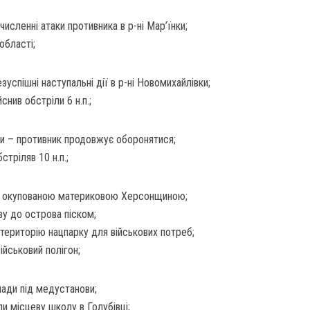
исленні атаки противника в р-ні Мар’їнки;
області;
успішні наступальні дії в р-ні Новомихайлівки;
йснив обстріли 6 н.п.;
ки – противник продовжує оборонятися;
стріляв 10 н.п.;
 з окупованою материковою Херсонщиною;
ву до острова піском;
ериторію нацпарку для військових потреб;
ійськовий полігон;
лади під медустанови;
и місцеву школу в Голубівці;