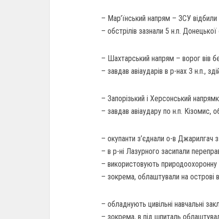
– Мар’їнський напрям – ЗСУ відбили ч
– обстрілів зазнали 5 н.п. Донецької 
– Шахтарський напрям – ворог вів без
– завдав авіаударів в р-нах 3 н.п., зді
– Запорізький і Херсонський напрям
– завдав авіаудару по н.п. Кізомис, об
– окупанти з’єднали о-в Джарилгач
– в р-ні Лазурного засипали перепра
– використовують природоохоронну т
– зокрема, облаштували на острові в
– обладнують цивільні навчальні зак
– зокрема, в під шпиталь облаштувал