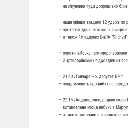
– на лікування туди доправлено близ
– наша авіація завдала 12 ударів по 
– протягом доби наші воїни знищили 
– а також 16 ударних БпЛА “Shahed” 
– ракетні війська і артилерія вразили
– 2 артилерійських підрозділи на вог
– 21.40 /Гончаренко, депутат ВР/:
– повідомляють про вибух на аеродр
– 22.15 /Андрющенко, радник мера 
– встановлене місце вибуху в Маріуп
– а також системно встановлювалис