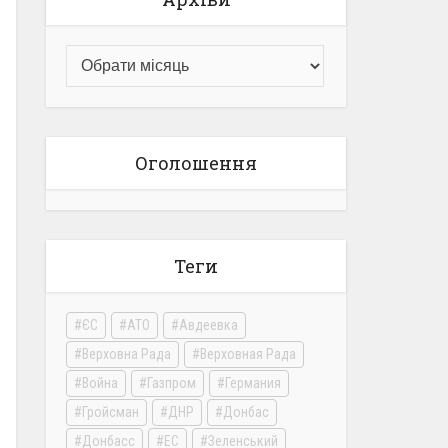
Оголошення
Теги
ЄС
АТО
Авдеевка
Верховна Рада
Верховная Рада
Война
Газпром
Германия
Гройсман
ДНР
Донбас
Донбасс
ЕС
Зеленський