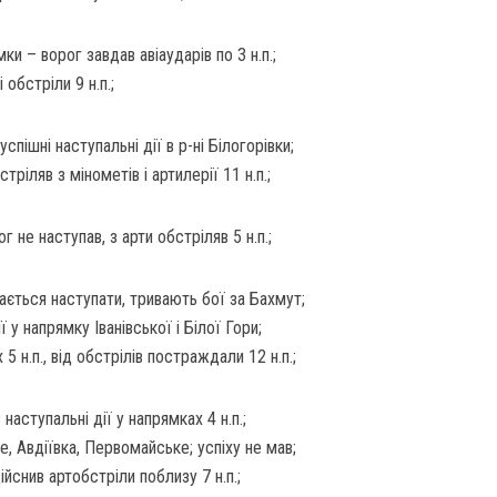
и – ворог завдав авіаударів по 3 н.п.;
 обстріли 9 н.п.;
спішні наступальні дії в р-ні Білогорівки;
стріляв з мінометів і артилерії 11 н.п.;
не наступав, з арти обстріляв 5 н.п.;
ється наступати, тривають бої за Бахмут;
ї у напрямку Іванівської і Білої Гори;
 5 н.п., від обстрілів постраждали 12 н.п.;
наступальні дії у напрямках 4 н.п.;
, Авдіївка, Первомайське; успіху не мав;
дійснив артобстріли поблизу 7 н.п.;