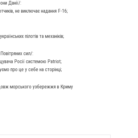
они Данії/:
тчиків, не виключає надання F-16;
країнських пілотів та механіків;
 Повітряних сил/:
щувача Росії системою Patriot;
ємо про це у себе на сторінці;
здовж морського узбережжя в Криму