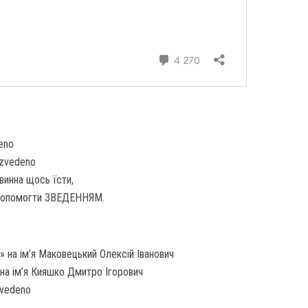
eno
/zvedeno
винна щось їсти,
допомогти ЗВЕДЕННЯМ.
 на ім’я Маковецький Олексій Іванович
на ім’я Кияшко Дмитро Ігорович
zvedeno