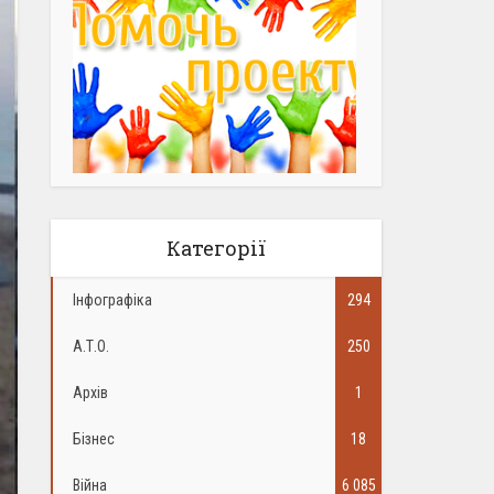
Категорії
Інфографіка
294
А.Т.О.
250
Архів
1
Бізнес
18
Війна
6 085