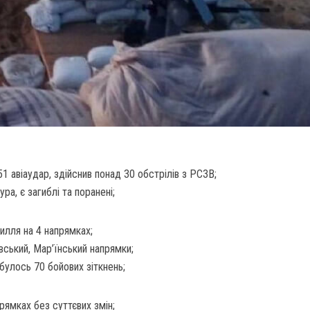
51 авіаудар, здійснив понад 30 обстрілів з РСЗВ;
а, є загиблі та поранені;
илля на 4 напрямках;
вський, Мар’їнський напрямки;
дбулось 70 бойових зіткнень;
рямках без суттєвих змін;