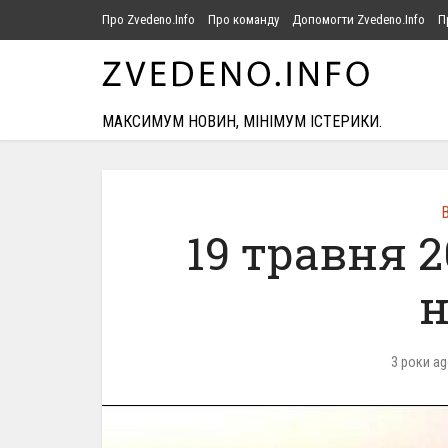
Про Zvedeno.Info
Про команду
Допомогти Zvedeno.Info
П
МАКСИМУМ НОВИН, МІНІМУМ ІСТЕРИКИ.
В
19 травня 
н
3 роки a