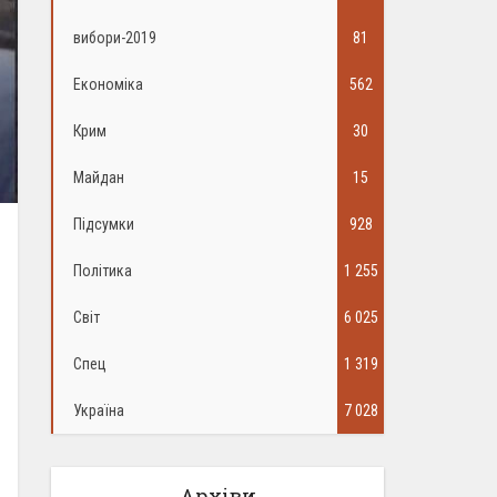
вибори-2019
81
Економіка
562
Крим
30
Майдан
15
Підсумки
928
Політика
1 255
Світ
6 025
Спец
1 319
Україна
7 028
Архіви