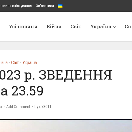
равила спілкування
Зв’язатися
Усі новини
Війна
Світ
Україна
Сп
ійна
Світ
Україна
•
•
2023 р. ЗВЕДЕННЯ
а 23.59
go
Add Comment
by
ok3011