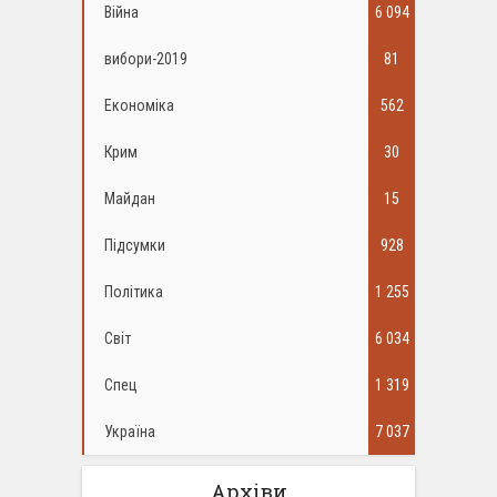
Війна
6 094
вибори-2019
81
Економіка
562
Крим
30
Майдан
15
Підсумки
928
Політика
1 255
Світ
6 034
Спец
1 319
Україна
7 037
Архіви