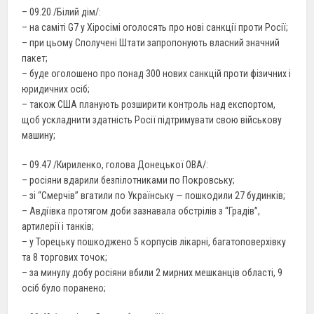
– 09.20 /Білий дім/:
– на саміті G7 у Хіросімі оголосять про нові санкції проти Росії;
– при цьому Сполучені Штати запропонують власний значний
пакет;
– буде оголошено про понад 300 нових санкцій проти фізичних і
юридичних осіб;
– також США планують розширити контроль над експортом,
щоб ускладнити здатність Росії підтримувати свою військову
машину;
– 09.47 /Кириленко, голова Донецької ОВА/:
– росіяни вдарили безпілотниками по Покровську;
– зі “Смерчів” вгатили по Українську — пошкодили 27 будинків;
– Авдіївка протягом доби зазнавала обстрілів з “Градів”,
артилерії і танків;
– у Торецьку пошкоджено 5 корпусів лікарні, багатоповерхівку
та 8 торгових точок;
– за минулу добу росіяни вбили 2 мирних мешканців області, 9
осіб було поранено;