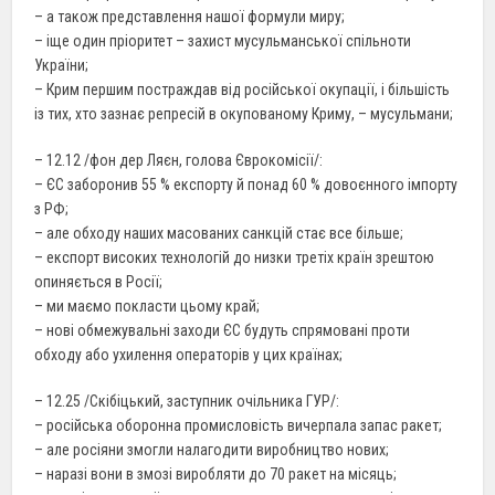
– а також представлення нашої формули миру;
– іще один пріоритет – захист мусульманської спільноти
України;
– Крим першим постраждав від російської окупації, і більшість
із тих, хто зазнає репресій в окупованому Криму, – мусульмани;
– 12.12 /фон дер Ляєн, голова Єврокомісії/:
– ЄС заборонив 55 % експорту й понад 60 % довоєнного імпорту
з РФ;
– але обходу наших масованих санкцій стає все більше;
– експорт високих технологій до низки третіх країн зрештою
опиняється в Росії;
– ми маємо покласти цьому край;
– нові обмежувальні заходи ЄС будуть спрямовані проти
обходу або ухилення операторів у цих країнах;
– 12.25 /Скібіцький, заступник очільника ГУР/:
– російська оборонна промисловість вичерпала запас ракет;
– але росіяни змогли налагодити виробництво нових;
– наразі вони в змозі виробляти до 70 ракет на місяць;