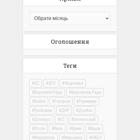
Оголошення
Теги
ЄС
АТО
Авдеевка
Верховна Рада
Верховная Рада
Война
Газпром
Германия
Гройсман
ДНР
Донбас
Донбасс
ЕС
Зеленський
Итоги
Киев
Крим
Крым
Мариуполь
Марьинка
НАБУ