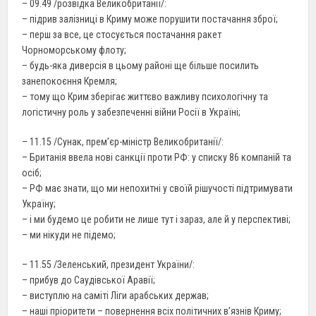
– 09.49 /розвідка Великобританії/:
– підрив залізниці в Криму може порушити постачання зброї;
– перш за все, це стосується постачання ракет
Чорноморському флоту;
– будь-яка диверсія в цьому районі ще більше посилить
занепокоєння Кремля;
– тому що Крим зберігає життєво важливу психологічну та
логістичну роль у забезпеченні війни Росії в Україні;
– 11.15 /Cунак, прем’єр-міністр Великобританії/:
– Британія ввела нові санкції проти РФ: у списку 86 компаній та
осіб;
– РФ має знати, що ми непохитні у своїй рішучості підтримувати
Україну;
– і ми будемо це робити не лише тут і зараз, але й у перспективі;
– ми нікуди не підемо;
– 11.55 /Зеленський, президент України/:
– прибув до Саудівської Аравії;
– виступлю на саміті Ліги арабських держав;
– наші пріоритети – повернення всіх політичних в’язнів Криму;