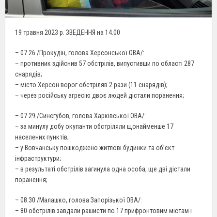
19 травня 2023 р. ЗВЕДЕННЯ на 14.00
– 07.26 /Прокудін, голова Херсонської ОВА/:
– противник здійснив 57 обстрілів, випустивши по області 287
снарядів;
– місто Херсон ворог обстріляв 2 рази (11 снарядів);
– через російську агресію двоє людей дістали поранення;
– 07.29 /Синєгубов, голова Харківської ОВА/:
– за минулу добу окупанти обстріляли щонайменше 17
населених пунктів;
– у Вовчанську пошкоджено житлові будинки та об’єкт
інфраструктури;
– в результаті обстрілів загинула одна особа, ще дві дістали
поранення;
– 08.30 /Малашко, голова Запорізької ОВА/:
– 80 обстрілів завдали рашисти по 17 прифронтовим містам і