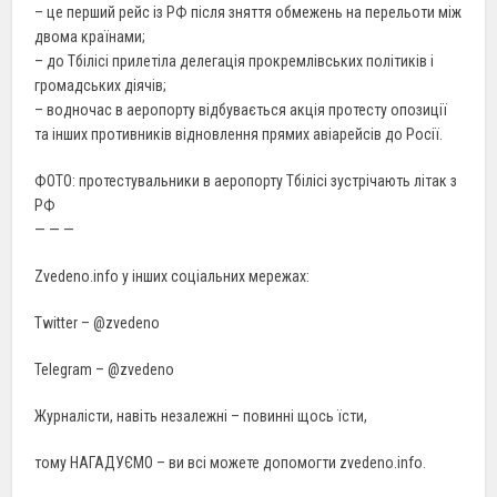
– це перший рейс із РФ після зняття обмежень на перельоти між
двома країнами;
– до Тбілісі прилетіла делегація прокремлівських політиків і
громадських діячів;
– водночас в аеропорту відбувається акція протесту опозиції
та інших противників відновлення прямих авіарейсів до Росії.
ФОТО: протестувальники в аеропорту Тбілісі зустрічають літак з
РФ
— — —
Zvedeno.info у інших соціальних мережах:
Twitter – @zvedeno
Telegram – @zvedeno
Журналісти, навіть незалежні – повинні щось їсти,
тому НАГАДУЄМО – ви всі можете допомогти zvedeno.info.