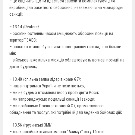
– це свідчить, що їм вдається завозити комплектуючі для
виробництва ракетного озброєння, незважаючи на міжнародні
санкції;
– 13.14 /Reuters/:
– росіяни останнім часом зміцнюють оборонні позиції на
території ЗАЕС;
– навколо станції були вириті нові траншеї і закладено більше
мін;
– військові вже кілька місяців облаштовують вогневі позиції на
дахах будівель;
– 13.40 /спільна заява лідерів країн G7/:
– наша підтримка України не похитнеться;
– ми не будемо втомлюватися у протидіяти Росії;
– ми запроваджуємо подальші санкції і заходи;
– ми позбавимо Росію технологій G7, промислового
обладнання та послуг, які потрібні їй для ведення бойових дій;
– 13.56 /грузинські ЗМІ/:
– літак російської авіакомпанії “Азимут” сів у Тбілісі;