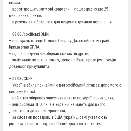
селам;
– ворог трощить житлові квартали — пошкоджено ще 25
цивільних об’єктів;
– в результаті обстрілів одна людина отримала поранення;
– 09.06 /російські ЗМІ/:
– неподалік станції Солоне Озеро у Джанкойському районі
Крима впав БПЛА;
– під час падіння він обірвав контактні дроти;
– залізничне полотно пошкоджено не було, проте рух поїздів
довелося призупинити;
– 09.08 /CNN/:
– Україна збила принаймні один російський літак за допомогою
системи Patriot;
– цей літак збирався запустити ракети по українських цілях;
– інші системи ППО, які є в України, не мають для цього
достатньої дальності ураження;
– за словами посадовців США, українці самі ухвалюють
рішення, як застосовувати Patriot для свого захисту;