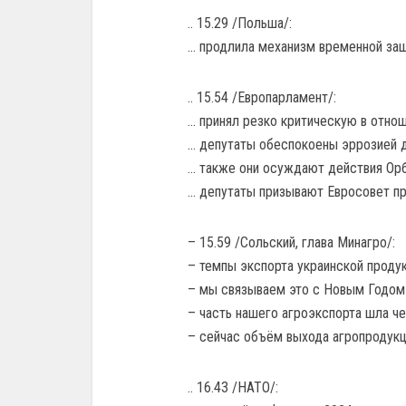
.. 15.29 /Польша/:
… продлила механизм временной защи
.. 15.54 /Европарламент/:
… принял резко критическую в отно
… депутаты обеспокоены эррозией д
… также они осуждают действия Орб
… депутаты призывают Евросовет про
– 15.59 /Сольский, глава Минагро/:
– темпы экспорта украинской продук
– мы связываем это с Новым Годом
– часть нашего агроэкспорта шла че
– сейчас объём выхода агропродукц
.. 16.43 /НАТО/: