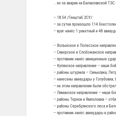
… из-за аварии на Балаклавской ТЭС 
– 18.54 /Генштаб ЗСУ/:
– за сутки произошло 114 боестолк
– враг нанёс 1 ракетный и 48 авиау
– Волынское и Полесское направлен
– Сиверское и Слобожанское направ
– противник нанёс авиационные удар
– Купянское направление – наши бой
– районы штурмов – Синьковка, Петр
– нанесены авиаудары у Голубовки, 
– на этом направлении были обстре
– Лиманское направление – наши бой
– районы Тернов и Ямполовки – отби
– районы Серебрянского леса и Бело
– противник нанёс авиаудары в райо