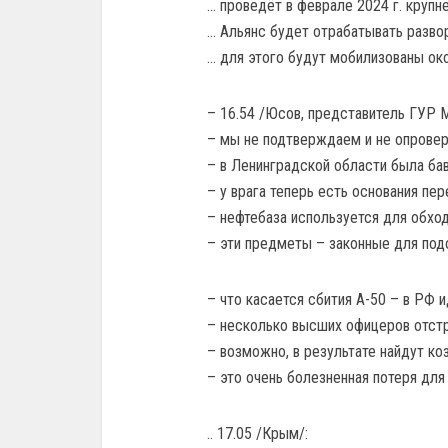
… проведёт в феврале 2024 г. крупн
… Альянс будет отрабатывать развор
… для этого будут мобилизованы ок
– 16.54 /Юсов, представитель ГУР 
– мы не подтверждаем и не опровер
– в Ленинградской области была бав
– у врага теперь есть основания пе
– нефтебаза используется для обход
– эти предметы – законные для под
– что касается сбития А-50 – в РФ 
– несколько высших офицеров отстр
– возможно, в результате найдут ко
– это очень болезненная потеря для
.. 17.05 /Крым/: