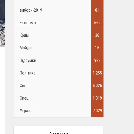
вибори-2019
81
Економіка
562
Крим
30
Майдан
15
Підсумки
928
Політика
1 255
Світ
6 026
Спец
1 319
Україна
7 029
Архіви