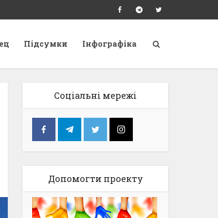
ец
Підсумки
Інфографіка
Соціальні мережі
Допомогти проекту