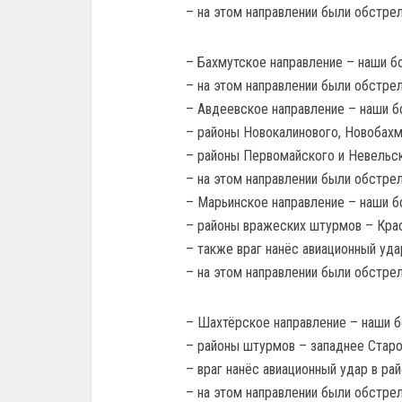
– на этом направлении были обстре
– Бахмутское направление – наши бо
– на этом направлении были обстре
– Авдеевское направление – наши бо
– районы Новокалинового, Новобахму
– районы Первомайского и Невельск
– на этом направлении были обстре
– Марьинское направление – наши бо
– районы вражеских штурмов – Крас
– также враг нанёс авиационный уда
– на этом направлении были обстре
– Шахтёрское направление – наши бо
– районы штурмов – западнее Стар
– враг нанёс авиационный удар в ра
– на этом направлении были обстре