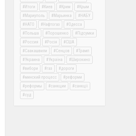
Итоги
Киев
Крим
Крым
Мариуполь
Марьинка
НАБУ
НАТО
Нафтогаз
Одесса
Польша
Порошенко
Підсумки
Россия
Росія
США
Саакашвили
Сенцов
Трамп
Украина
Україна
Широкино
вибори
газ
дороги
минский процесс
реформи
реформы
санкции
санкції
суд