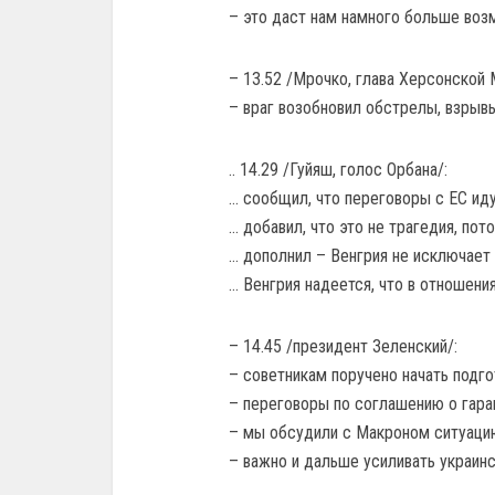
– это даст нам намного больше воз
– 13.52 /Мрочко, глава Херсонской 
– враг возобновил обстрелы, взрыв
.. 14.29 /Гуйяш, голос Орбана/:
… сообщил, что переговоры с ЕС иду
… добавил, что это не трагедия, пот
… дополнил – Венгрия не исключает
… Венгрия надеется, что в отношени
– 14.45 /президент Зеленский/:
– советникам поручено начать подго
– переговоры по соглашению о гара
– мы обсудили с Макроном ситуацию
– важно и дальше усиливать украин