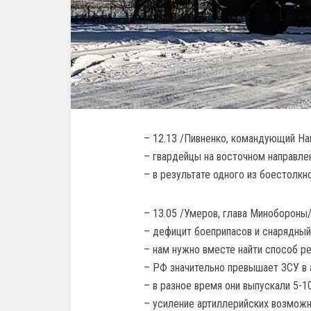
– 12.13 /Пивненко, командующий На
– гвардейцы на восточном направле
– в результате одного из боестолкно
– 13.05 /Умеров, глава Минобороны/
– дефицит боеприпасов и снарядный
– нам нужно вместе найти способ р
– РФ значительно превышает ЗСУ в 
– в разное время они выпускали 5-1
– усиление артиллерийских возможн