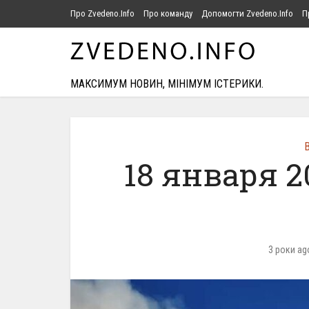
Про Zvedeno.Info
Про команду
Допомогти Zvedeno.Info
П
МАКСИМУМ НОВИН, МІНІМУМ ІСТЕРИКИ.
В
18 января 2
3 роки ag