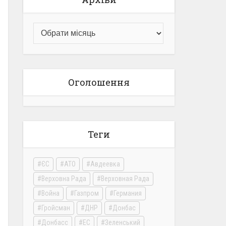
Оголошення
Теги
ЄС
АТО
Авдеевка
Верховна Рада
Верховная Рада
Война
Газпром
Германия
Гройсман
ДНР
Донбас
Донбасс
ЕС
Зеленський