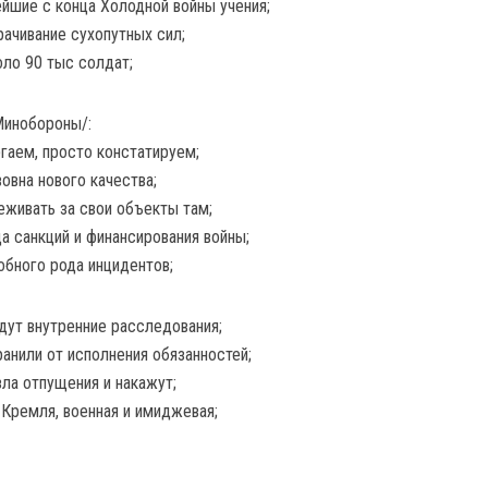
ейшие с конца Холодной войны учения;
ачивание сухопутных сил;
оло 90 тыс солдат;
Минобороны/:
гаем, просто констатируем;
овна нового качества;
реживать за свои объекты там;
а санкций и финансирования войны;
обного рода инцидентов;
идут внутренние расследования;
анили от исполнения обязанностей;
зла отпущения и накажут;
 Кремля, военная и имиджевая;