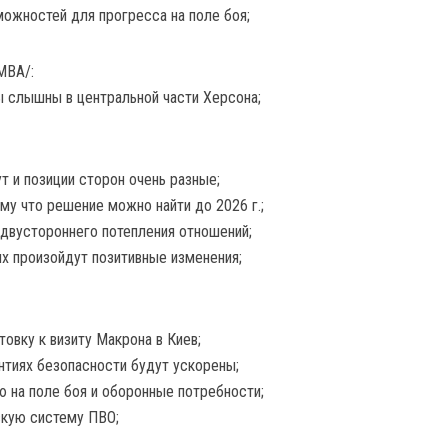
можностей для прогресса на поле боя;
МВА/:
ы слышны в центральной части Херсона;
т и позиции сторон очень разные;
ому что решение можно найти до 2026 г.;
 двустороннего потепления отношений;
ях произойдут позитивные изменения;
товку к визиту Макрона в Киев;
нтиях безопасности будут ускорены;
 на поле боя и оборонные потребности;
скую систему ПВО;