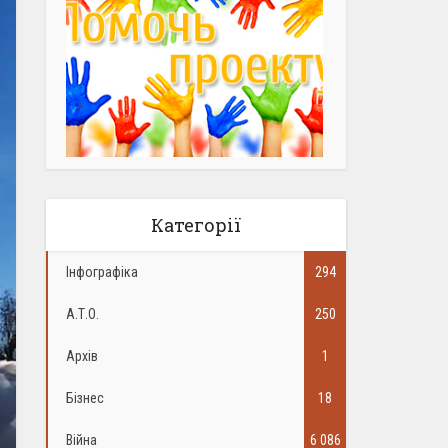
Категорії
Інфографіка
294
А.Т.О.
250
Архів
1
Бізнес
18
Війна
6 086