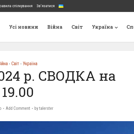
равила спілкування
Зв’язатися
Усі новини
Війна
Світ
Україна
Сп
ійна
Світ
Україна
•
•
024 р. СВОДКА на
19.00
o
Add Comment
by
talerster