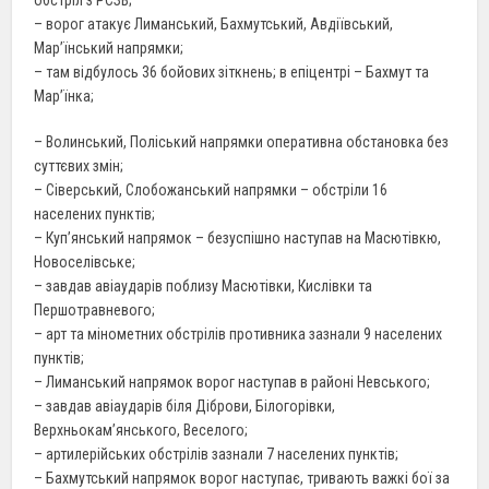
– ворог атакує Лиманський, Бахмутський, Авдіївський,
Мар’їнський напрямки;
– там відбулось 36 бойових зіткнень; в епіцентрі – Бахмут та
Мар’їнка;
– Волинський, Поліський напрямки оперативна обстановка без
суттєвих змін;
– Сіверський, Слобожанський напрямки – обстріли 16
населених пунктів;
– Куп’янський напрямок – безуспішно наступав на Масютівкю,
Новоселівське;
– завдав авіаударів поблизу Масютівки, Кислівки та
Першотравневого;
– арт та мінометних обстрілів противника зазнали 9 населених
пунктів;
– Лиманський напрямок ворог наступав в районі Невського;
– завдав авіаударів біля Діброви, Білогорівки,
Верхньокам’янського, Веселого;
– артилерійських обстрілів зазнали 7 населених пунктів;
– Бахмутський напрямок ворог наступає, тривають важкі бої за