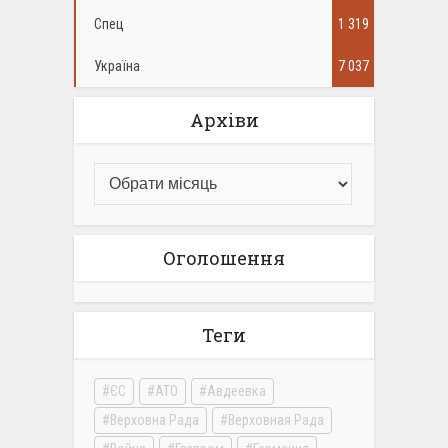
Спец
1 319
Україна
7 037
Архіви
Оголошення
Теги
ЄС
АТО
Авдеевка
Верховна Рада
Верховная Рада