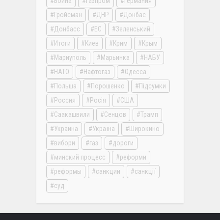
Война
Газпром
Германия
Гройсман
ДНР
Донбас
Донбасс
ЕС
Зеленський
Итоги
Киев
Крим
Крым
Мариуполь
Марьинка
НАБУ
НАТО
Нафтогаз
Одесса
Польша
Порошенко
Підсумки
Россия
Росія
США
Саакашвили
Сенцов
Трамп
Украина
Україна
Широкино
вибори
газ
дороги
минский процесс
реформи
реформы
санкции
санкції
суд