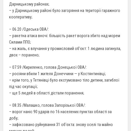
Дарницькому районах;
– у Дарницькому районі було загоряння на території гаражного
кооперативу;
– 06.20 /Одеська ОВА/:
– ракетна атака вночі: більшість ракет ворога збито над морем
Силами ППО;
– на жаль, є влучання у промисловий об’єкт: 1 людина загинула,
двох – поранено;
– 07.59 /Кириленко, голова Донецької ОВА/:
– росіяни вбили 1 жителя Донеччини — у Костянтинівці;
– крім того, у Тетянівці було ексгумовано тіло дитини, загиблої
під час окупації;
– ще 5 людей в області дістали поранення;
– 08.35 /Малашко, голова Запорізької ОВА/:
– ворог наніс 90 ударів по 16 населених пунктах області за
добу;
– зафіксовано руйнування 31 об’єкта: знову оселі та майно
мирних людей;