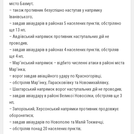
місто Бахмут;
– також противник безуспішно наступав у напрямку
Іванівського;
– завдав авіаударів в районах 5 населених пунктів; обстріляно
ще 13 нп;
– Авдіївський напрямок противник наступальних дій не
проводив;
– завдав авіаударів в районах 4 населених пунктів; обстріляв
ще 4 нп;
– Мар’їнський напрямок – відбито численні атаки в районі міста
Мар’їнка;
– ворог завдав авіаційного удару по Красногорівці;
– обстріляв Мар’їнку, Парасковіївку та Новомихайлівку;
– Шахтарський напрямок ворог наступальних дій не проводив;
– завдав авіаудару в районі Великої Новосілки, обстріляв ще 3
нп;
– Запорізький, Херсонський напрямки противник продовжує
оборонятися;
– завдав авіаударів по Новополю та Малій Токмачці;
– обстріляв понад 20 населених пунктів;