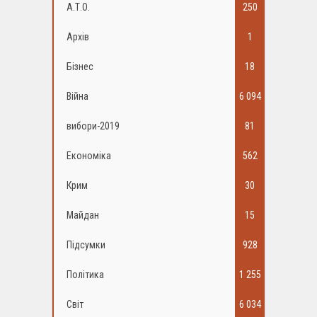
А.Т.О.
250
Архів
1
Бізнес
18
Війна
6 094
вибори-2019
81
Економіка
562
Крим
30
Майдан
15
Підсумки
928
Політика
1 255
Світ
6 034