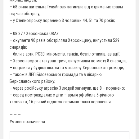
– 68-річна жителька Гуляйполя загинула від отриманих травм
під час обстрілу;
– у Степногірську поранено 3 чоловіки 44, 51 та 70 років;
– 08.37 / Херсонська ОВА/:
– окупанти 90 разів обстріляли Херсонщину, випустили 529
снарядів;
– били з арти, РСЗВ, мінометів, танків, безпілотників, авіації;
– Херсон ворог атакував тричі, випустивши по місту 8 снарядів;
– поцілили у будівлі школи та магазину Херсонської громади;
– також в ЛЕП Білозерської громади та в лікарню
Бериславського району;
– через російську агресію 3 людей загинули, ще 8 – поранено;
– серед постраждалих є діти – армія рф вбила 5-річного
хлопчика, 16-річний підліток отримав тяжкі поранення.
— — —
Умовні позначення: