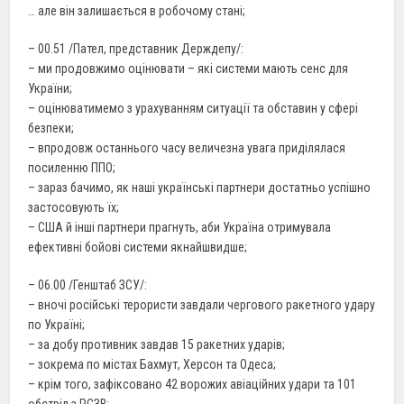
… але він залишається в робочому стані;
– 00.51 /Пател, представник Держдепу/:
– ми продовжимо оцінювати – які системи мають сенс для
України;
– оцінюватимемо з урахуванням ситуації та обставин у сфері
безпеки;
– впродовж останнього часу величезна увага приділялася
посиленню ППО;
– зараз бачимо, як наші українські партнери достатньо успішно
застосовують їх;
– США й інші партнери прагнуть, аби Україна отримувала
ефективні бойові системи якнайшвидше;
– 06.00 /Генштаб ЗСУ/:
– вночі російські терористи завдали чергового ракетного удару
по Україні;
– за добу противник завдав 15 ракетних ударів;
– зокрема по містах Бахмут, Херсон та Одеса;
– крім того, зафіксовано 42 ворожих авіаційних удари та 101
обстріл з РСЗВ;