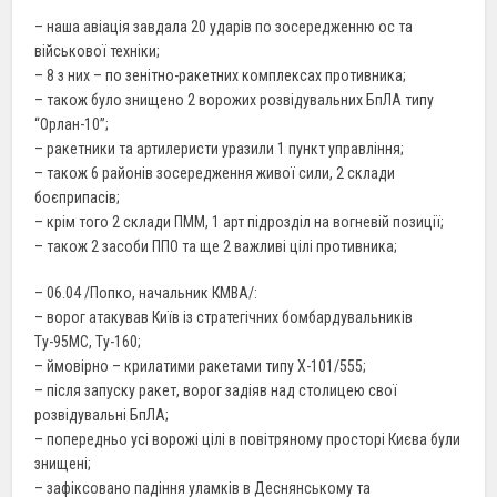
– наша авіація завдала 20 ударів по зосередженню ос та
військової техніки;
– 8 з них – по зенітно-ракетних комплексах противника;
– також було знищено 2 ворожих розвідувальних БпЛА типу
“Орлан-10”;
– ракетники та артилеристи уразили 1 пункт управління;
– також 6 районів зосередження живої сили, 2 склади
боєприпасів;
– крім того 2 склади ПММ, 1 арт підрозділ на вогневій позиції;
– також 2 засоби ППО та ще 2 важливі цілі противника;
– 06.04 /Попко, начальник КМВА/:
– ворог атакував Київ із стратегічних бомбардувальників
Ту-95МС, Ту-160;
– ймовірно – крилатими ракетами типу Х-101/555;
– після запуску ракет, ворог задіяв над столицею свої
розвідувальні БпЛА;
– попередньо усі ворожі цілі в повітряному просторі Києва були
знищені;
– зафіксовано падіння уламків в Деснянському та