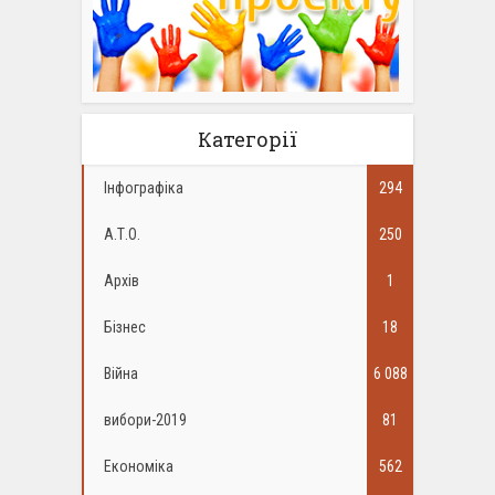
Категорії
Інфографіка
294
А.Т.О.
250
Архів
1
Бізнес
18
Війна
6 088
вибори-2019
81
Економіка
562