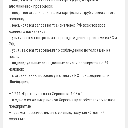
алюминиевой проволоки;
… вводятся ограничения на импорт фольги, труб и сжиженного
пропана;
… расширяется запрет на транзит через РФ всех товаров
военного назначения;
… усиливается контроль за переводом денег юрлицами из ЕС и
РФ;
… усиливаются требования по соблюдению потолка цен на
нефть;
… индивидуальные санкционные списки расширятся на 29
человек;
… к ограничению по железу и стали из РФ присоединится и
Швейцария;
– 17.11 /Прохорин, глава Херсонской ОВА/:
– в одном из жилых районов Херсона враг обстрелял частное
предприятие;
– травмы, несовместимые с жизнью, получил 40-летний
охранник;