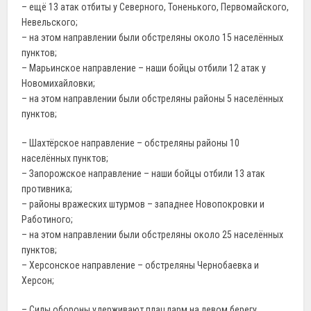
– ещё 13 атак отбиты у Северного, Тоненького, Первомайского,
Невельского;
– на этом направлении были обстреляны около 15 населённых
пунктов;
– Марьинское направление – наши бойцы отбили 12 атак у
Новомихайловки;
– на этом направлении были обстреляны районы 5 населённых
пунктов;
– Шахтёрское направление – обстреляны районы 10
населённых пунктов;
– Запорожское направление – наши бойцы отбили 13 атак
противника;
– районы вражеских штурмов – западнее Новопокровки и
Работиного;
– на этом направлении были обстреляны около 25 населённых
пунктов;
– Херсонское направление – обстреляны Чернобаевка и
Херсон;
– Силы обороны удерживают плацдарм на левом берегу