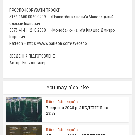
ПРОСПОНСОРУВАТИ ПРОЄКТ:
5169 3600 0020 0299 — «Приватбанк» на ім’я Маковецький
Олексій Іванович
5375 4141 1218 2398 — «Монобанк» на ім’я Кияшко Дмитро
Ігорович
Patreon – https://www.patreon.com/zvedeno
ЗВЕДЕННЯ ПІДГОТОВЛЕНЕ
Автор: Кирило Талер
You may also like
Війна
•
Світ
•
Україна
7 серпня 2026 р. ЗВЕДЕННЯ на
23:59
Війна
•
Світ
•
Україна