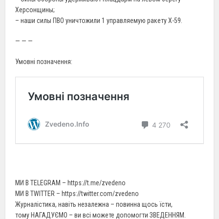
Херсонщины;
– наши силы ПВО уничтожили 1 управляемую ракету Х-59.
— — —
Умовні позначення:
МИ В TELEGRAM – https://t.me/zvedeno
МИ В TWITTER – https://twitter.com/zvedeno
Журналістика, навіть незалежна – повинна щось їсти,
тому НАГАДУЄМО – ви всі можете допомогти ЗВЕДЕННЯМ.