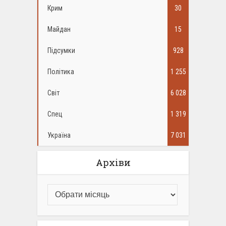
Крим
30
Майдан
15
Підсумки
928
Політика
1 255
Світ
6 028
Спец
1 319
Україна
7 031
Архіви