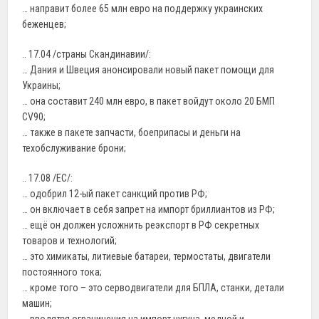
… направит более 65 млн евро на поддержку украинских
беженцев;
.. 17.04 /страны Скандинавии/:
… Дания и Швеция анонсировали новый пакет помощи для
Украины;
… она составит 240 млн евро, в пакет войдут около 20 БМП
CV90;
… также в пакете запчасти, боеприпасы и деньги на
техобслуживание брони;
.. 17.08 /ЕС/:
… одобрил 12-ый пакет санкций против РФ;
… он включает в себя запрет на импорт бриллиантов из РФ;
… ещё он должен усложнить реэкспорт в РФ секретных
товаров и технологий;
… это химикаты, литиевые батареи, термостаты, двигатели
постоянного тока;
… кроме того – это серводвигатели для БПЛА, станки, детали
машин;
… вводятся ограничения на импорт чугуна, медной и