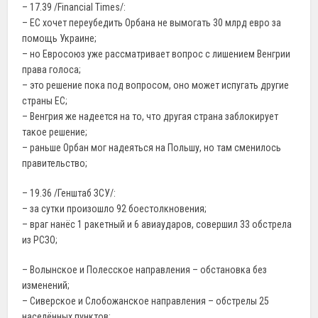
– 17.39 /Financial Times/:
– ЕС хочет переубедить Орбана не вымогать 30 млрд евро за
помощь Украине;
– но Евросоюз уже рассматривает вопрос с лишением Венгрии
права голоса;
– это решение пока под вопросом, оно может испугать другие
страны ЕС;
– Венгрия же надеется на то, что другая страна заблокирует
такое решение;
– раньше Орбан мог надеяться на Польшу, но там сменилось
правительство;
– 19.36 /Генштаб ЗСУ/:
– за сутки произошло 92 боестолкновения;
– враг нанёс 1 ракетный и 6 авиаударов, совершил 33 обстрела
из РСЗО;
– Волынское и Полесское направления – обстановка без
изменений;
– Сиверское и Слобожанское направления – обстрелы 25
населённых пунктов;