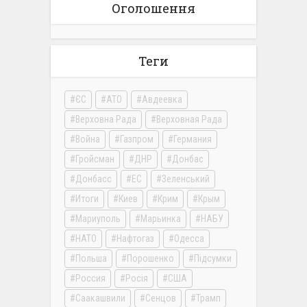
Оголошення
Теги
ЄС
АТО
Авдеевка
Верховна Рада
Верховная Рада
Война
Газпром
Германия
Гройсман
ДНР
Донбас
Донбасс
ЕС
Зеленський
Итоги
Киев
Крим
Крым
Мариуполь
Марьинка
НАБУ
НАТО
Нафтогаз
Одесса
Польша
Порошенко
Підсумки
Россия
Росія
США
Саакашвили
Сенцов
Трамп