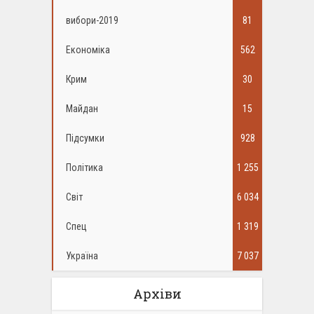
вибори-2019
81
Економіка
562
Крим
30
Майдан
15
Підсумки
928
Політика
1 255
Світ
6 034
Спец
1 319
Україна
7 037
Архіви