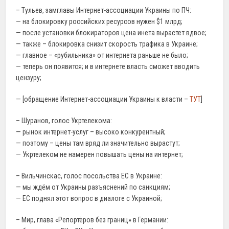
– Тульев, замглавы Интернет-ассоциации Украины по ПЧ:
— на блокировку российских ресурсов нужен $1 млрд;
— после установки блокираторов цена инета вырастет вдвое;
— также – блокировка снизит скорость трафика в Украине;
— главное – «рубильника» от интернета раньше не было;
— теперь он появится; и в интернете власть сможет вводить
цензуру;
— [обращение Интернет-ассоциации Украины к власти –
ТУТ
]
– Шуранов, голос Укртелекома:
— рынок интернет-услуг – высоко конкурентный;
— поэтому – цены там вряд ли значительно вырастут;
— Укртелеком не намерен повышать цены на интернет;
– Вильчинскас, голос посольства ЕС в Украине:
— мы ждём от Украины разъяснений по санкциям;
— ЕС поднял этот вопрос в диалоге с Украиной;
– Мир, глава «Репортёров без границ» в Германии: