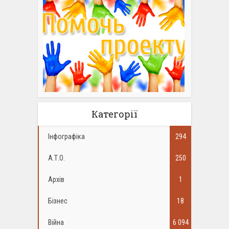
Категорії
Інфографіка
294
А.Т.О.
250
Архів
1
Бізнес
18
Війна
6 094