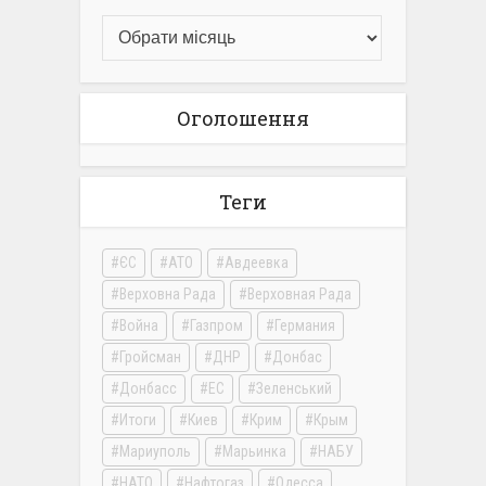
Оголошення
Теги
ЄС
АТО
Авдеевка
Верховна Рада
Верховная Рада
Война
Газпром
Германия
Гройсман
ДНР
Донбас
Донбасс
ЕС
Зеленський
Итоги
Киев
Крим
Крым
Мариуполь
Марьинка
НАБУ
НАТО
Нафтогаз
Одесса