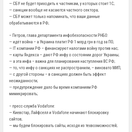
— СБУ не будет приходить к частникам, у которых стоит 1С;
— санкции вообще не касаются частного сектора;
— СБУ может только напоминать, что ваши данные
обрабатываются в РФ;
– Петров, глава департамента инфобезопасности РНБО:
— идёт война – а Украина платит РФ 1 млрд грн в год за ПО;
— IT компании РФ – финансируют налогами войну против нас;
— карты Яндекса – дают РФ инфу о состоянии дорог Украины;
— а эта инфа – важна для планирования наступления ВС РФ;
— то, что инфу о санкциях не распространили, – виновато МИП;
— с другой стороны – в санкциях должен быть эффект
неожиданности;
— предупреждение дало бы время компаниям РФ
мимикрировать;
– пресс-служба Vodafone:
— Киевстар, Лайфселл и Vodafone начинают блокировку
сайтов;
— мы будем блокировать сайты, исходя из техвозможностей;