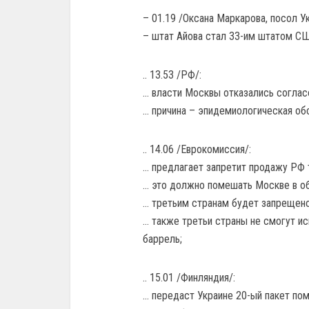
– 01.19 /Оксана Маркарова, посол У
– штат Айова стал 33-им штатом СШ
.. 13.53 /РФ/:
… власти Москвы отказались соглас
… причина – эпидемиологическая об
.. 14.06 /Еврокомиссия/:
… предлагает запретит продажу РФ 
… это должно помешать Москве в об
… третьим странам будет запрещено
… также третьи страны не смогут и
баррель;
.. 15.01 /Финляндия/:
… передаст Украине 20-ый пакет по