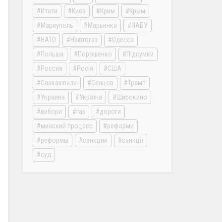
Итоги
Киев
Крим
Крым
Мариуполь
Марьинка
НАБУ
НАТО
Нафтогаз
Одесса
Польша
Порошенко
Підсумки
Россия
Росія
США
Саакашвили
Сенцов
Трамп
Украина
Україна
Широкино
вибори
газ
дороги
минский процесс
реформи
реформы
санкции
санкції
суд