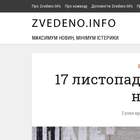
Про Zvedeno.Info
Про команду
Допомогти Zvedeno.Info
П
МАКСИМУМ НОВИН, МІНІМУМ ІСТЕРИКИ.
В
17 листопад
н
3 роки ag