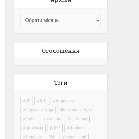
Оголошення
Теги
ЄС
АТО
Авдеевка
Верховна Рада
Верховная Рада
Война
Газпром
Германия
Гройсман
ДНР
Донбас
Донбасс
ЕС
Зеленський