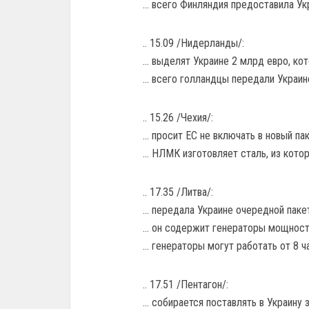
… всего Финляндия предоставила Ук
.. 15.09 /Нидерланды/:
… выделят Украине 2 млрд евро, кото
… всего голландцы передали Украин
.. 15.26 /Чехия/:
… просит ЕС не включать в новый па
… НЛМК изготовляет сталь, из кото
.. 17.35 /Литва/:
… передала Украине очередной паке
… он содержит генераторы мощность
… генераторы могут работать от 8 ч
.. 17.51 /Пентагон/:
… собирается поставлять в Украину з