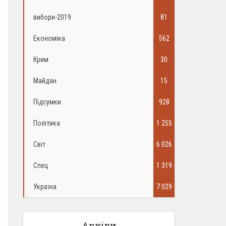
вибори-2019
81
Економіка
562
Крим
30
Майдан
15
Підсумки
928
Політика
1 255
Світ
6 026
Спец
1 319
Україна
7 029
Архіви