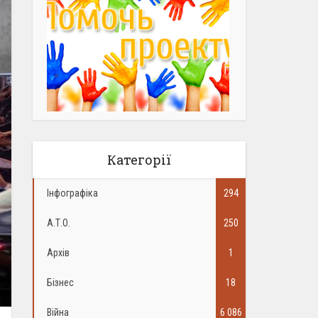
Категорії
Інфографіка
294
А.Т.О.
250
Архів
1
Бізнес
18
Війна
6 086