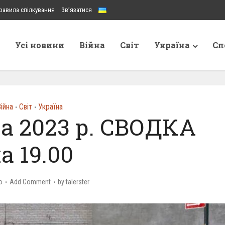
равила спілкування
Зв’язатися
Усі новини
Війна
Світ
Україна
Сп
ійна
Світ
Україна
•
•
а 2023 р. СВОДКА
а 19.00
o
Add Comment
by
talerster