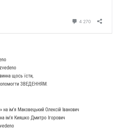
eno
/zvedeno
винна щось їсти,
допомогти ЗВЕДЕННЯМ.
 на ім’я Маковецький Олексій Іванович
на ім’я Кияшко Дмитро Ігорович
zvedeno