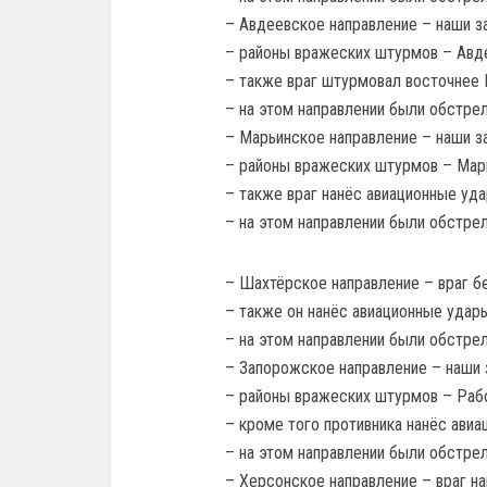
– Авдеевское направление – наши за
– районы вражеских штурмов – Авде
– также враг штурмовал восточнее 
– на этом направлении были обстре
– Марьинское направление – наши за
– районы вражеских штурмов – Марь
– также враг нанёс авиационные уд
– на этом направлении были обстре
– Шахтёрское направление – враг б
– также он нанёс авиационные удары
– на этом направлении были обстре
– Запорожское направление – наши з
– районы вражеских штурмов – Рабо
– кроме того противника нанёс авиа
– на этом направлении были обстре
– Херсонское направление – враг на