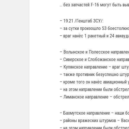
… без запчастей F-16 могут быть вы
– 19.21 /Генштаб ЗСУ/:
– за сутки произошло 53 боестолкно
– враг нанёс 1 ракетный и 24 авиау
– Волынское и Полесское направлен
– Сиверское и Слобожанское направ
– Купянское направление – враг шту
– также противник безуспешно штурм
– кроме того он нанёс авиационный 
– на этом направлении были обстре
– Лиманское направление – обстрел
– Бахмутское направление – наши бо
– районы вражеских штурмов – Васю
– на этом направлении были обстре