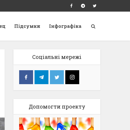
ец
Підсумки
Інфографіка
Соціальні мережі
Допомогти проекту