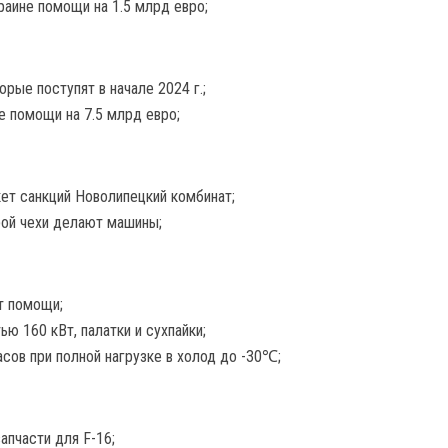
раине помощи на 1.5 млрд евро;
рые поступят в начале 2024 г.;
е помощи на 7.5 млрд евро;
кет санкций Новолипецкий комбинат;
рой чехи делают машины;
т помощи;
ю 160 кВт, палатки и сухпайки;
асов при полной нагрузке в холод до -30℃;
апчасти для F-16;