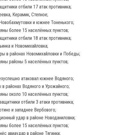
щитники отбили 17 атак противника;
евка, Керамик, Степное;
Новобахмутовки и южнее Тоненького;
ляны более 15 населённых пунктов;
щитники отбили 18 атак противника;
инка и Новомихайловка;
ары в районах Новомихайловки и Победы;
ляны районы 5 населённых пунктов;
езуспешно атаковал южнее Водяного;
 в районах Водяного и Урожайного;
ляны около 10 населённых пунктов;
ащитники отбили 3 атаки противника;
тино и западнее Вербового;
ционный удар в районе Новоданиловки;
ляны более 15 населённых пунктов;
нёс авиаудар в районе Тягинки;