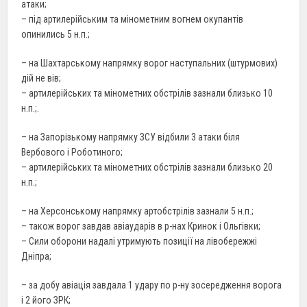
атаки;
– під артилерійським та мінометним вогнем окупантів
опинились 5 н.п.;
– на Шахтарському напрямку ворог наступальних (штурмових)
дій не вів;
– артилерійських та мінометних обстрілів зазнали близько 10
н.п.;.
– на Запорізькому напрямку ЗСУ відбили 3 атаки біля
Вербового і Роботиного;
– артилерійських та мінометних обстрілів зазнали близько 20
н.п.;
– на Херсонському напрямку артобстрілів зазнали 5 н.п.;
– також ворог завдав авіаударів в р-нах Кринок і Ольгівки;
– Сили оборони надалі утримують позиції на лівобережжі
Дніпра;
– за добу авіація завдала 1 удару по р-ну зосередження ворога
і 2 його ЗРК;