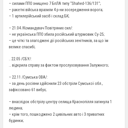
– силами ППО знищено 7 БпЛА типу “Shahed-136/131”;
– ракетні війська вразили 4 р-ни зосередження ворога;
– 1 артилерійський засіб і склад БК;
– 21.04 /Командувач Повітряних сил/:
– не українська ППО збила російський штурмовик Су-25;
– це чіткі та злагоджені дії російських зенітників, за що їм
велике спасибі;
.. 22.05 /СБУ/:
… відкрила справу за фактом прослуховування Залужного;
– 22.11 /Сумська ОВА/:
– за день росіяни здійснили 23 обстріли Сумської обл.,
зафіксовано 61 вибух;
– внаслідок обстрілу центру селища Краснопілля загинула 1
людина;
– крім того, пошкоджено 2 цивільних авто і 3 приватних
будинки;