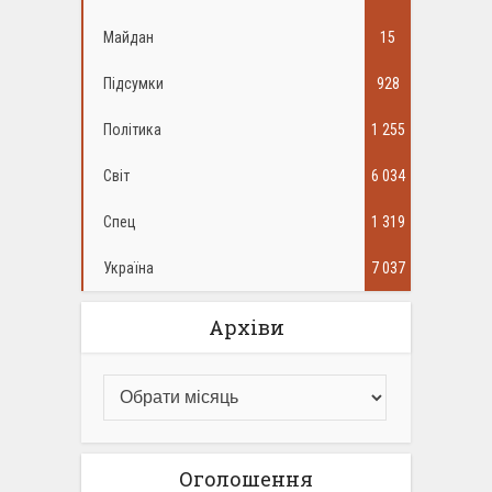
Майдан
15
Підсумки
928
Політика
1 255
Світ
6 034
Спец
1 319
Україна
7 037
Архіви
Оголошення