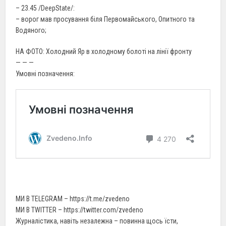
– 23.45 /DeepState/:
– ворог мав просування біля Первомайського, Опитного та
Водяного;
НА ФОТО: Холодний Яр в холодному болоті на лінії фронту
— — —
Умовні позначення:
МИ В TELEGRAM – https://t.me/zvedeno
МИ В TWITTER – https://twitter.com/zvedeno
Журналістика, навіть незалежна – повинна щось їсти,