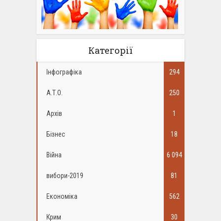
Категорії
Інфографіка
294
А.Т.О.
250
Архів
1
Бізнес
18
Війна
6 094
вибори-2019
81
Економіка
562
Крим
30