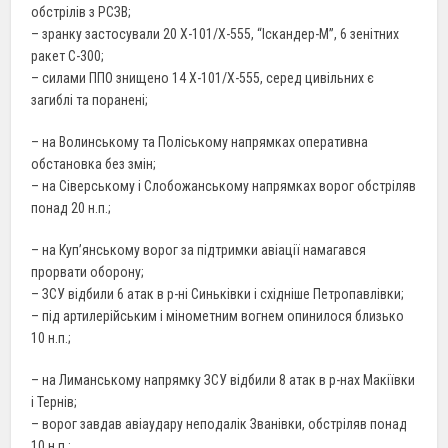
обстрілів з РСЗВ;
– зранку застосували 20 Х-101/Х-555, “Іскандер-М”, 6 зенітних
ракет С-300;
– силами ППО знищено 14 Х-101/Х-555, серед цивільних є
загиблі та поранені;
– на Волинському та Поліському напрямках оперативна
обстановка без змін;
– на Сіверському і Слобожанському напрямках ворог обстріляв
понад 20 н.п.;
– на Куп’янському ворог за підтримки авіації намагався
прорвати оборону;
– ЗСУ відбили 6 атак в р-ні Синьківки і східніше Петропавлівки;
– під артилерійським і мінометним вогнем опинилося близько
10 н.п.;
– на Лиманському напрямку ЗСУ відбили 8 атак в р-нах Макіївки
і Тернів;
– ворог завдав авіаудару неподалік Званівки, обстріляв понад
10 н.п.;