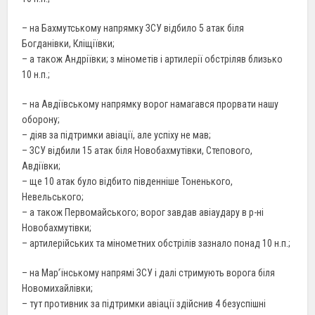
– на Бахмутському напрямку ЗСУ відбило 5 атак біля
Богданівки, Кліщіївки;
– а також Андріївки; з мінометів і артилерії обстріляв близько
10 н.п.;
– на Авдіївському напрямку ворог намагався прорвати нашу
оборону;
– діяв за підтримки авіації, але успіху не мав;
– ЗСУ відбили 15 атак біля Новобахмутівки, Степового,
Авдіївки;
– ще 10 атак було відбито південніше Тоненького,
Невельського;
– а також Первомайського; ворог завдав авіаудару в р-ні
Новобахмутівки;
– артилерійських та мінометних обстрілів зазнало понад 10 н.п.;
– на Мар’їнському напрямі ЗСУ і далі стримують ворога біля
Новомихайлівки;
– тут противник за підтримки авіації здійснив 4 безуспішні