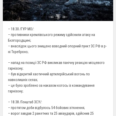
– 18.30 /ГУР МО/:
– противники кремлівського режиму здійснили атаку на
Бєлгородщині;
– внаслідок цього знищено взводний опорний пункт ЗС РФ в р-
ні Тєребрєно;
– напад на позиції ЗС РФ викликав панічну реакцію місцевого
гарнізону;
– був відкритий хаотичний артилерійський вогонь по
навколишніх селах;
– це було зроблено за наказом когось із командування
гарнізону;
– 18.38 /Генштаб ЗСУ/:
– протягом доби відбулось 54 бойових зіткнення;
– ворог завдав 2 ракетних та 25 авіаударів, здійснив 25