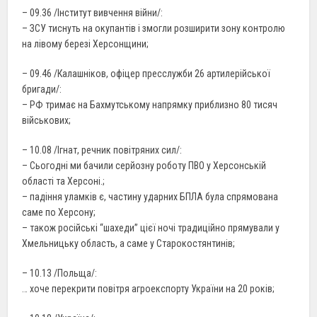
– 09.36 /Інститут вивчення війни/:
– ЗСУ тиснуть на окупантів і змогли розширити зону контролю
на лівому березі Херсонщини;
– 09.46 /Калашніков, офіцер пресслужби 26 артилерійської
бригади/:
– РФ тримає на Бахмутському напрямку приблизно 80 тисяч
військових;
– 10.08 /Ігнат, речник повітряних сил/:
– Сьогодні ми бачили серйозну роботу ПВО у Херсонській
області та Херсоні.;
– падіння уламків є, частину ударних БПЛА була спрямована
саме по Херсону;
– також російські “шахеди” цієї ночі традиційно прямували у
Хмельницьку область, а саме у Старокостянтинів;
– 10.13 /Польща/:
… хоче перекрити повітря агроекспорту України на 20 років;