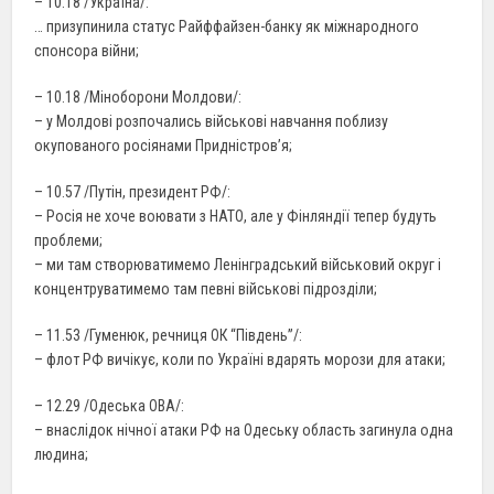
– 10.18 /Україна/:
… призупинила статус Райффайзен-банку як міжнародного
спонсора війни;
– 10.18 /Міноборони Молдови/:
– у Молдові розпочались військові навчання поблизу
окупованого росіянами Придністров’я;
– 10.57 /Путін, президент РФ/:
– Росія не хоче воювати з НАТО, але у Фінляндії тепер будуть
проблеми;
– ми там створюватимемо Ленінградський військовий округ і
концентруватимемо там певні військові підрозділи;
– 11.53 /Гуменюк, речниця ОК “Південь”/:
– флот РФ вичікує, коли по Україні вдарять морози для атаки;
– 12.29 /Одеська ОВА/:
– внаслідок нічної атаки РФ на Одеську область загинула одна
людина;