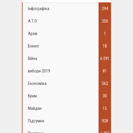
Інфографіка
294
А.Т.О.
250
Архів
1
Бізнес
18
Війна
6 091
вибори-2019
81
Економіка
562
Крим
30
Майдан
15
Підсумки
928