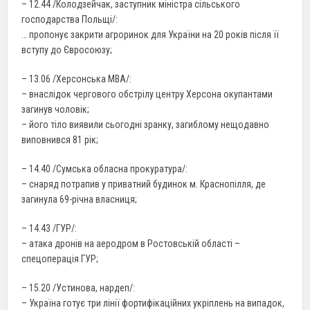
– 12.44 /Колодзейчак, заступник міністра сільського
господарства Польщі/:
… пропонує закрити агроринок для України на 20 років після її
вступу до Євросоюзу;
– 13.06 /Херсонська МВА/:
– внаслідок чергового обстрілу центру Херсона окупантами
загинув чоловік;
– його тіло виявили сьогодні зранку, загиблому нещодавно
виповнився 81 рік;
– 14.40 /Сумська обласна прокуратура/:
– снаряд потрапив у приватний будинок м. Краснопілля, де
загинула 69-річна власниця;
– 14.43 /ГУР/:
– атака дронів на аеродром в Ростовській області –
спецоперація ГУР;
– 15.20 /Устинова, нардеп/:
– Україна готує три лінії фортифікаційних укріплень на випадок,