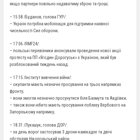
якщо партнери повільно надаватиму зброю та гроші;
– 15.58 /Буданов, голова ГУР/:
– Україні потрібна мобілізація для підтримки наявної
чисельності Сил оборони;
– 17.06 /RMF24/:
– польські перевізники анонсували проведення нової акції
протесту на ПП «Ягодин-Дорогуськ» з Україною, який був
розблокований тиждень назад;
– 17.15 /Інститут вивчення війни/:
– окупанти мають незначні просування на трьох напрямках
фронту;
– вони змогли незначно просунутися біля Бахмута та Авдіївки;
– також вони нібито мають просування поблизу Вербового на
Запорізькому напрямку;
– 18.31 /Лукашук, голова ДОР/:
– за день ворог застосував 3 дрони-камікадзе та двічі
обстріляв Нікопольський район.