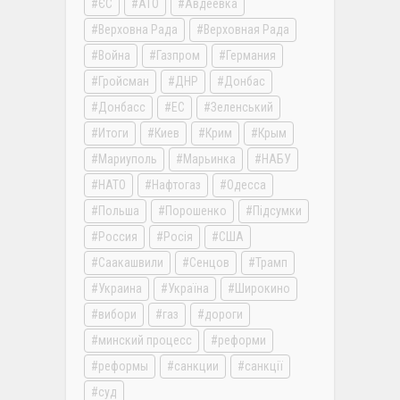
ЄС
АТО
Авдеевка
Верховна Рада
Верховная Рада
Война
Газпром
Германия
Гройсман
ДНР
Донбас
Донбасс
ЕС
Зеленський
Итоги
Киев
Крим
Крым
Мариуполь
Марьинка
НАБУ
НАТО
Нафтогаз
Одесса
Польша
Порошенко
Підсумки
Россия
Росія
США
Саакашвили
Сенцов
Трамп
Украина
Україна
Широкино
вибори
газ
дороги
минский процесс
реформи
реформы
санкции
санкції
суд