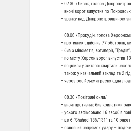
– 07.30 /Лисак, голова Дніпропетров
– вночі ворог випустив по Покровські
– зранку над Дніпропетровщиною зн
– 08.08 /Прокудін, голова Херсонськ
– противник здійснив 77 обстрілів, 
– бив з мінометів, артилерії, “Градів”,
– по місту Херсон ворог випустив 13
– поцілили у житлові квартали населе
– також у навчальний заклад та 2 гі
– через російську агресію одна люд
– 08.30 /Повітряні сили/:
– вночі противник бив крилатими ра
– усього зафіксовано 16 засобів пов
– це 6 “Shahed-136/131” та 10 ракет
– основний напрямок удару – півден