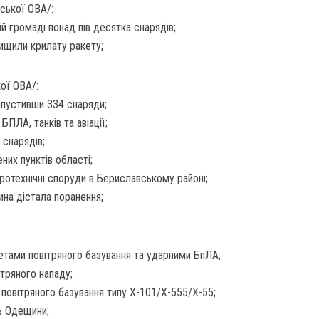
ської ОВА/:
й громаді понад пів десятка снарядів;
ищили крилату ракету;
ої ОВА/:
випустивши 334 снаряди;
 БПЛА, танків та авіації;
 снарядів;
них пунктів області;
дротехнічні споруди в Бериславському районі;
ина дістала поранення;
кетами повітряного базування та ударними БпЛА;
ітряного нападу;
 повітряного базування типу Х-101/Х-555/Х-55;
ь Одещини;