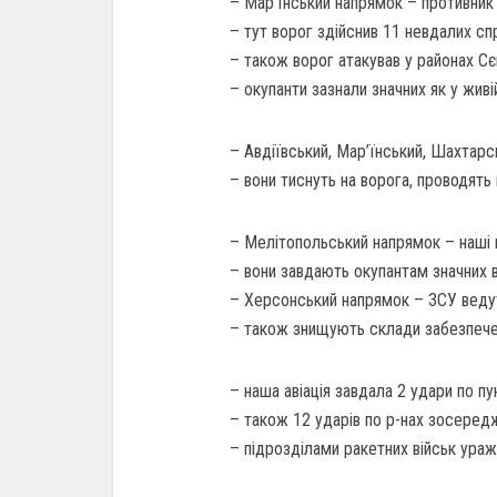
– Мар’їнський напрямок – противник 
– тут ворог здійснив 11 невдалих спр
– також ворог атакував у районах Сє
– окупанти зазнали значних як у живій с
– Авдіївський, Мар’їнський, Шахтарс
– вони тиснуть на ворога, проводять
– Мелітопольський напрямок – наші 
– вони завдають окупантам значних вт
– Херсонський напрямок – ЗСУ веду
– також знищують склади забезпечен
– наша авіація завдала 2 удари по пу
– також 12 ударів по р-нах зосередж
– підрозділами ракетних військ ураж