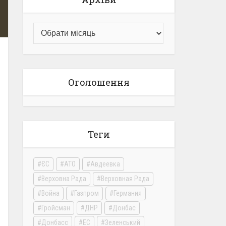
Оголошення
Теги
ЄС
АТО
Авдеевка
Верховна Рада
Верховная Рада
Война
Газпром
Германия
Гройсман
ДНР
Донбас
Донбасс
ЕС
Зеленський