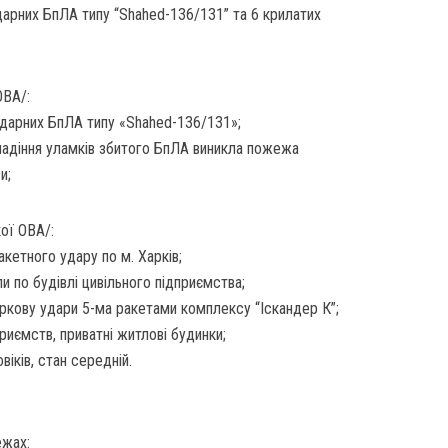
дарних БпЛА типу “Shahed-136/131” та 6 крилатих
ОВА/:
ударних БпЛА типу «Shahed-136/131»;
падіння уламків збитого БпЛА виникла пожежа
и;
кої ОВА/:
акетного удару по м. Харків;
и по будівлі цивільного підприємства;
аркову удари 5-ма ракетами комплексу “Іскандер К”;
риємств, приватні житлові будинки;
віків, стан середній.
ежах: