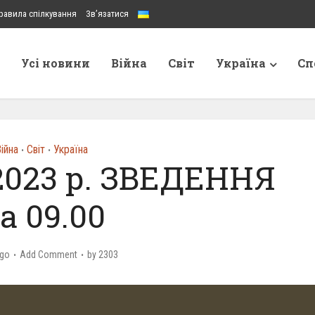
равила спілкування
Зв’язатися
Усі новини
Війна
Світ
Україна
Сп
ійна
Світ
Україна
•
•
2023 р. ЗВЕДЕННЯ
а 09.00
ago
Add Comment
by
2303