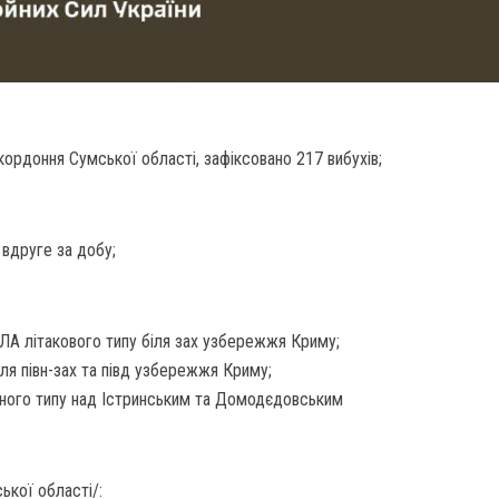
икордоння Сумської області, зафіксовано 217 вибухів;
 вдруге за добу;
ЛА літакового типу біля зах узбережжя Криму;
ля півн-зах та півд узбережжя Криму;
чного типу над Істринським та Домодєдовським
ької області/: