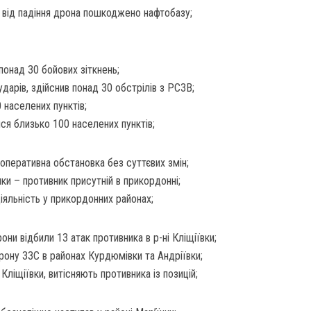
 від падіння дрона пошкоджено нафтобазу;
онад 30 бойових зіткнень;
ударів, здійснив понад 30 обстрілів з РСЗВ;
0 населених пунктів;
ся близько 100 населених пунктів;
оперативна обстановка без суттєвих змін;
и – противник присутній в прикордонні;
діяльність у прикордонних районах;
ни відбили 13 атак противника в р-ні Кліщіївки;
рону ЗЗС в районах Курдюмівки та Андріївки;
Кліщіївки, витісняють противника із позицій;