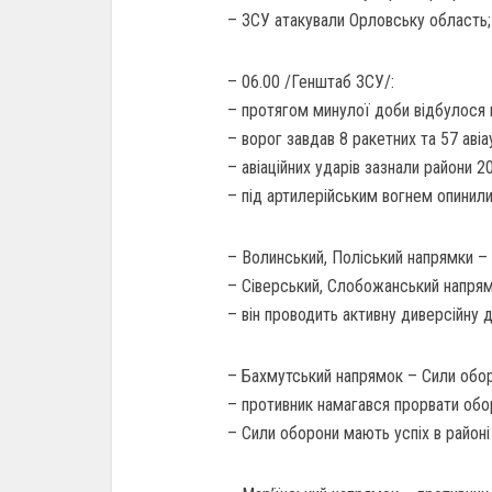
– ЗСУ атакували Орловську область;
– 06.00 /Генштаб ЗСУ/:
– протягом минулої доби відбулося п
– ворог завдав 8 ракетних та 57 авіа
– авіаційних ударів зазнали райони 2
– під артилерійським вогнем опинили
– Волинський, Поліський напрямки – 
– Сіверський, Слобожанський напрямк
– він проводить активну диверсійну 
– Бахмутський напрямок – Сили оборо
– противник намагався прорвати обо
– Сили оборони мають успіх в районі 