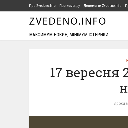
Про Zvedeno.Info
Про команду
Допомогти Zvedeno.Info
П
МАКСИМУМ НОВИН, МІНІМУМ ІСТЕРИКИ.
В
17 вересня 
н
3 роки 