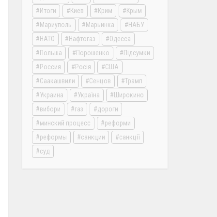
Итоги
Киев
Крим
Крым
Мариуполь
Марьинка
НАБУ
НАТО
Нафтогаз
Одесса
Польша
Порошенко
Підсумки
Россия
Росія
США
Саакашвили
Сенцов
Трамп
Украина
Україна
Широкино
вибори
газ
дороги
минский процесс
реформи
реформы
санкции
санкції
суд