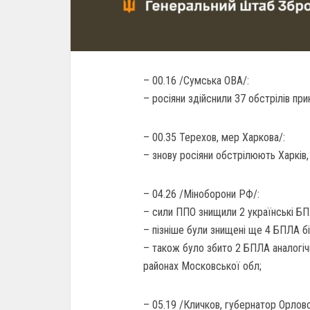
– 00.16 /Сумська ОВА/:
– росіяни здійснили 37 обстрілів пр
– 00.35 Терехов, мер Харкова/:
– знову росіяни обстрілюють Харків,
– 04.26 /Міноборони РФ/:
– сили ППО знищили 2 українські БП
– пізніше були знищені ще 4 БПЛА бі
– також було збито 2 БПЛА аналогі
районах Московської обл;
– 05.19 /Кличков, губернатор Орловс