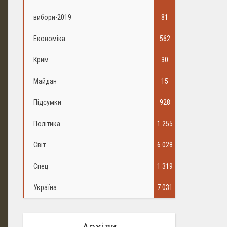
вибори-2019
81
Економіка
562
Крим
30
Майдан
15
Підсумки
928
Політика
1 255
Світ
6 028
Спец
1 319
Україна
7 031
Архіви