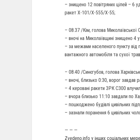
– знищено 12 повітряних цілей – 6 у
ракет Х-101/Х-555/Х-55;
– 08.37 /Кім, голова Миколаївської 
– вночі на Миколаївщині знищено 4 
– за межами населеного пункту від 
вантажного автомобіля та сухої трав
– 08.40 /Синєгубов, голова Харківсь
– вночі, близько 0:30, ворог завдав р
– 4 керовані ракети ЗРК С300 влучил
– вчора близько 11:10 завдали по Х
– пошкоджено будівлі цивільних підп
– зазнали поранення 6 цивільних чоло
— — —
Zvedeno.info у інших соціальних мер