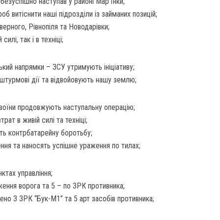
безуспішно наступав у районі Мар’їнки;
об витіснити наші підрозділи із займаних позицій;
верного, Рівнопіля та Новодарівки;
илі, так і в техніці;
ький напрямки – ЗСУ утримують ініціативу;
 штурмові дії та відвойовують нашу землю;
воїни продовжують наступальну операцію;
рат в живій силі та техніці;
ть контрбатарейну боротьбу;
ня та наносять успішне ураження по тилах;
нктах управління;
ення ворога та 5 – по ЗРК противника;
ено 3 ЗРК “Бук-М1” та 5 арт засобів противника;