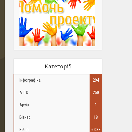
Категорії
Інфографіка
294
А.Т.О.
250
Архів
1
Бізнес
18
Війна
6 088