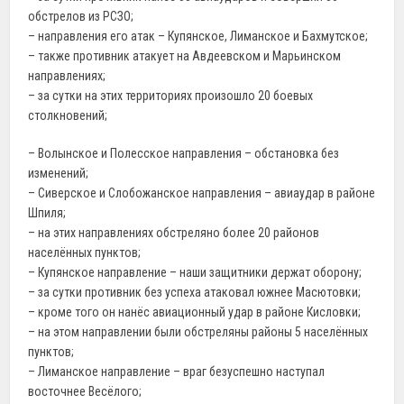
обстрелов из РСЗО;
– направления его атак – Купянское, Лиманское и Бахмутское;
– также противник атакует на Авдеевском и Марьинском
направлениях;
– за сутки на этих территориях произошло 20 боевых
столкновений;
– Волынское и Полесское направления – обстановка без
изменений;
– Сиверское и Слобожанское направления – авиаудар в районе
Шпиля;
– на этих направлениях обстреляно более 20 районов
населённых пунктов;
– Купянское направление – наши защитники держат оборону;
– за сутки противник без успеха атаковал южнее Масютовки;
– кроме того он нанёс авиационный удар в районе Кисловки;
– на этом направлении были обстреляны районы 5 населённых
пунктов;
– Лиманское направление – враг безуспешно наступал
восточнее Весёлого;