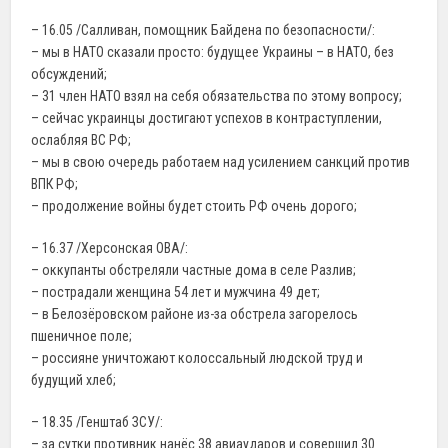
– 16.05 /Салливан, помощник Байдена по безопасности/:
– мы в НАТО сказали просто: будущее Украины – в НАТО, без
обсуждений;
– 31 член НАТО взял на себя обязательства по этому вопросу;
– сейчас украинцы достигают успехов в контраступлении,
ослабляя ВС РФ;
– мы в свою очередь работаем над усилением санкций против
ВПК РФ;
– продолжение войны будет стоить РФ очень дорого;
– 16.37 /Херсонская ОВА/:
– оккупанты обстреляли частные дома в селе Разлив;
– пострадали женщина 54 лет и мужчина 49 дет;
– в Белозёровском районе из-за обстрела загорелось
пшеничное поле;
– россияне уничтожают колоссальный людской труд и
будущий хлеб;
– 18.35 /Генштаб ЗСУ/:
– за сутки противник нанёс 38 авиаударов и совершил 30