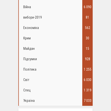
Війна
6 090
вибори-2019
81
Економіка
562
Крим
30
Майдан
15
Підсумки
928
Політика
1 255
Світ
6 030
Спец
1 319
Україна
7 033