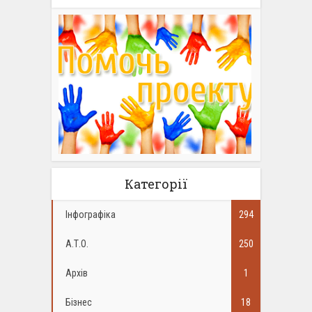
Категорії
Інфографіка
294
А.Т.О.
250
Архів
1
Бізнес
18