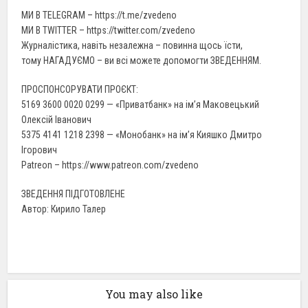
МИ В TELEGRAM – https://t.me/zvedeno
МИ В TWITTER – https://twitter.com/zvedeno
Журналістика, навіть незалежна – повинна щось їсти,
тому НАГАДУЄМО – ви всі можете допомогти ЗВЕДЕННЯМ.
ПРОСПОНСОРУВАТИ ПРОЄКТ:
5169 3600 0020 0299 — «Приватбанк» на ім’я Маковецький
Олексій Іванович
5375 4141 1218 2398 — «Монобанк» на ім’я Кияшко Дмитро
Ігорович
Patreon – https://www.patreon.com/zvedeno
ЗВЕДЕННЯ ПІДГОТОВЛЕНЕ
Автор: Кирило Талер
You may also like