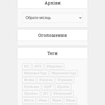
Архіви
Оголошення
Теги
ЄС
АТО
Авдеевка
Верховна Рада
Верховная Рада
Война
Газпром
Германия
Гройсман
ДНР
Донбас
Донбасс
ЕС
Зеленський
Итоги
Киев
Крим
Крым