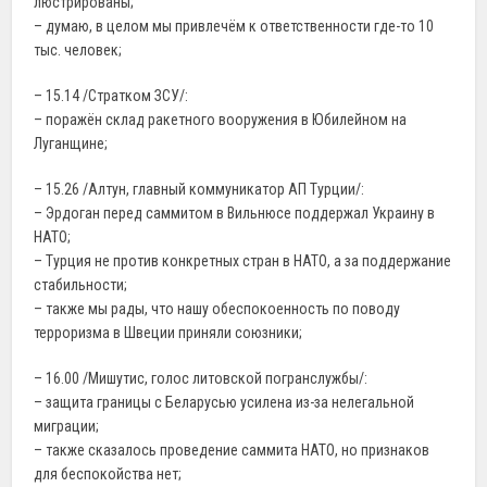
люстрированы;
– думаю, в целом мы привлечём к ответственности где-то 10
тыс. человек;
– 15.14 /Стратком ЗСУ/:
– поражён склад ракетного вооружения в Юбилейном на
Луганщине;
– 15.26 /Алтун, главный коммуникатор АП Турции/:
– Эрдоган перед саммитом в Вильнюсе поддержал Украину в
НАТО;
– Турция не против конкретных стран в НАТО, а за поддержание
стабильности;
– также мы рады, что нашу обеспокоенность по поводу
терроризма в Швеции приняли союзники;
– 16.00 /Мишутис, голос литовской погранслужбы/:
– защита границы с Беларусью усилена из-за нелегальной
миграции;
– также сказалось проведение саммита НАТО, но признаков
для беспокойства нет;