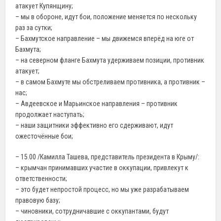
атакует Купянщину;
– мы в обороне, идут бои, положение меняется по нескольку
раз за сутки;
– Бахмутское направление – мы движемся вперёд на юге от
Бахмута;
– на северном фланге Бахмута удерживаем позиции, противник
атакует;
– в самом Бахмуте мы обстреливаем противника, а противник –
нас;
– Авдеевское и Марьинское направления – противник
продолжает наступать;
– наши защитники эффективно его сдерживают, идут
ожесточённые бои;
– 15.00 /Камилла Ташева, представитель президента в Крыму/:
– крымчан принимавших участие в оккупации, привлекут к
ответственности;
– это будет непростой процесс, но мы уже разрабатываем
правовую базу;
– чиновники, сотрудничавшие с оккупантами, будут