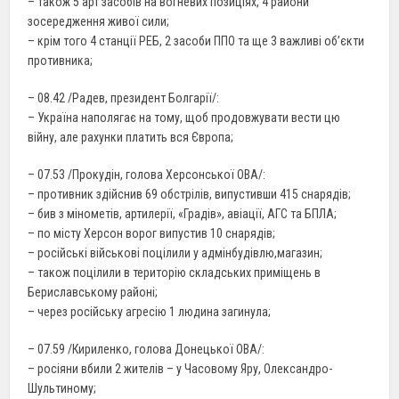
– також 5 арт засобів на вогневих позиціях, 4 райони
зосередження живої сили;
– крім того 4 станції РЕБ, 2 засоби ППО та ще 3 важливі об’єкти
противника;
– 08.42 /Радев, президент Болгарії/:
– Україна наполягає на тому, щоб продовжувати вести цю
війну, але рахунки платить вся Європа;
– 07.53 /Прокудін, голова Херсонської ОВА/:
– противник здійснив 69 обстрілів, випустивши 415 снарядів;
– бив з мінометів, артилерії, «Градів», авіації, АГС та БПЛА;
– по місту Херсон ворог випустив 10 снарядів;
– російські військові поцілили у адмінбудівлю,магазин;
– також поцілили в територію складських приміщень в
Бериславському районі;
– через російську агресію 1 людина загинула;
– 07.59 /Кириленко, голова Донецької ОВА/:
– росіяни вбили 2 жителів – у Часовому Яру, Олександро-
Шультиному;