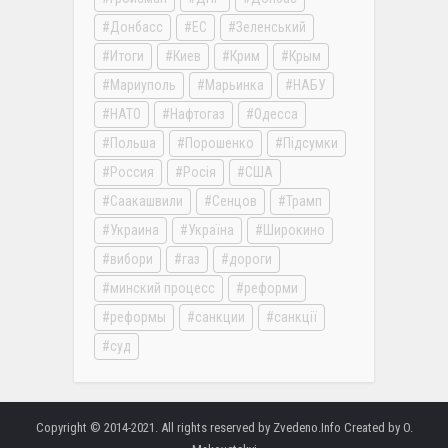
Донбасс
ЕС
Зеленський
Итоги
Киев
Крим
Крым
Мариуполь
Марьинка
НАБУ
НАТО
Нафтогаз
Одесса
Польша
Порошенко
Підсумки
Россия
Росія
США
Саакашвили
Сенцов
Трамп
Украина
Україна
Широкино
вибори
газ
дороги
минский процесс
реформи
реформы
санкции
санкції
суд
Copyright © 2014-2021. All rights reserved by Zvedeno.Info Created by O.