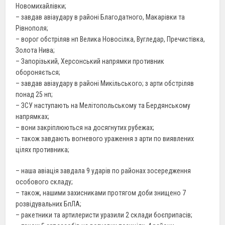
Новомихайлівки;
– завдав авіаудару в районі Благодатного, Макарівки та
Рівнополя;
– ворог обстріляв нп Велика Новосілка, Вугледар, Пречистівка,
Золота Нива;
– Запорізький, Херсонський напрямки противник
обороняється;
– завдав авіаудару в районі Микільського; з арти обстріляв
понад 25 нп;
– ЗСУ наступають на Мелітопольському та Бердянському
напрямках;
– вони закріплюються на досягнутих рубежах;
– також завдають вогневого ураження з арти по виявлених
цілях противника;
– наша авіація завдала 9 ударів по районах зосередження
особового складу;
– також, нашими захисниками протягом доби знищено 7
розвідувальних БпЛА;
– ракетники та артилеристи уразили 2 склади боєприпасів;