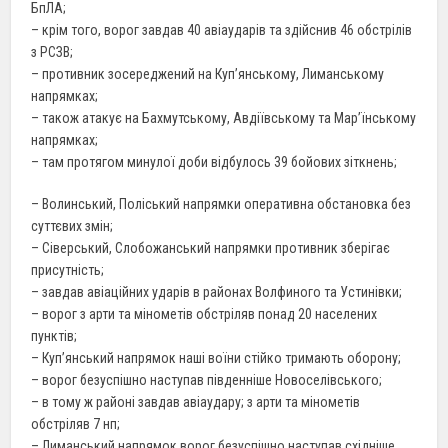
БпЛА;
– крім того, ворог завдав 40 авіаударів та здійснив 46 обстрілів
з РСЗВ;
– противник зосереджений на Куп’янському, Лиманському
напрямках;
– також атакує на Бахмутському, Авдіївському та Мар’їнському
напрямках;
– там протягом минулої доби відбулось 39 бойових зіткнень;
– Волинський, Поліський напрямки оперативна обстановка без
суттєвих змін;
– Сіверський, Слобожанський напрямки противник зберігає
присутність;
– завдав авіаційних ударів в районах Волфиного та Устинівки;
– ворог з арти та мінометів обстріляв понад 20 населених
пунктів;
– Куп’янський напрямок наші воїни стійко тримають оборону;
– ворог безуспішно наступав південніше Новоселівського;
– в тому ж районі завдав авіаудару; з арти та мінометів
обстріляв 7 нп;
– Лиманський напрямок ворог безуспішно наступав східніше