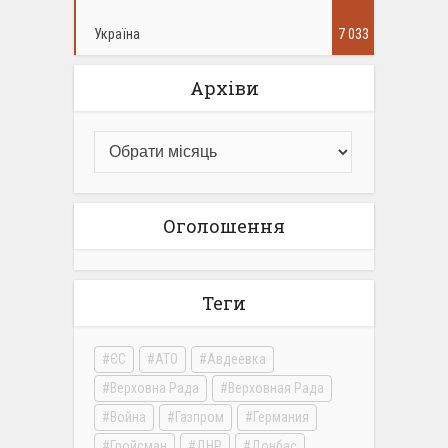
Україна
7 033
Архіви
Оголошення
Теги
ЄС
АТО
Авдеевка
Верховна Рада
Верховная Рада
Война
Газпром
Германия
Гройсман
ДНР
Донбас