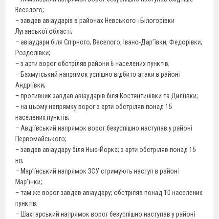
Веселого;
– завдав авіаударів в районах Невського і Білогорівки
Луганської області;
– авіаудари біля Спірного, Веселого, Івано-Дар’ївки, Федорівки,
Роздолівки;
– з арти ворог обстріляв райони 6 населених пунктів;
– Бахмутський напрямок успішно відбито атаки в районі
Андріївки;
– противник завдав авіаударів біля Костянтинівки та Диліївки;
– на цьому напрямку ворог з арти обстріляв понад 15
населених пунктів;
– Авдіївський напрямок ворог безуспішно наступав у районі
Первомайського;
– завдав авіаудару біля Нью-Йорка; з арти обстріляв понад 15
нп;
– Мар’їнський напрямок ЗСУ стримують наступ в районі
Мар’їнки;
– там же ворог завдав авіаудару; обстріляв понад 10 населених
пунктів;
– Шахтарський напрямок ворог безуспішно наступав у районі