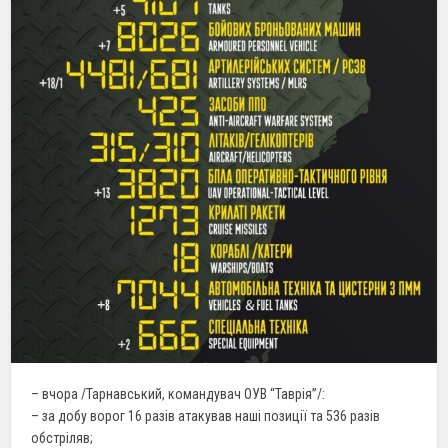
– вчора /Тарнавський, командувач ОУВ “Таврія”/:
– за добу ворог 16 разів атакував наші позиції та 536 разів
обстріляв;