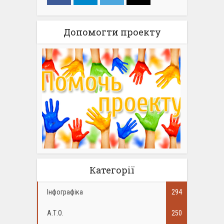
Допомогти проекту
Категорії
Інфографіка
294
А.Т.О.
250