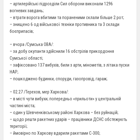
– артилерійські підрозділи Сил оборони виконали 1296
вогневих завдань;
– втрати ворога вбитими та пораненими склали більше 2 рот;
– знищено 6 од військової техніки противника та 3 склади
боєприпасів;
– вчора /Сумська ОВА/:
– за добу окупанти здійснили 16 обстрілів прикордоння
Сумської області;
– зафіксовано 137 вибухів, били з арти, мінометів, з літака пуски
НАР;
– пошкоджено будинки, споруди, газопровід, гараж;
– 02.27 /Терехов, мер Харкова/:
– в місті чути вибухи; попередньо «прильоти» у центральній
частині міста;
– один у Шевченківському районі Харкова – без руйнацій;
– щодо решти ракетних ударів – працівники ДСНС обстежують
території;
– ймовірно по Харкову вдарили ракетами С-300;