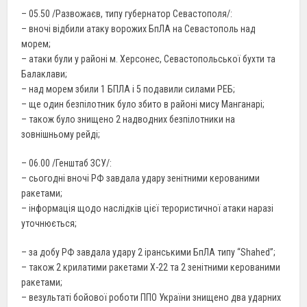
– 05.50 /Развожаєв, типу губернатор Севастополя/:
– вночі відбили атаку ворожих БпЛА на Севастополь над
морем;
– атаки були у районі м. Херсонес, Севастопольської бухти та
Балаклави;
– над морем збили 1 БПЛА і 5 подавили силами РЕБ;
– ще один безпілотник було збито в районі мису Манганарі;
– також було знищено 2 надводних безпілотники на
зовнішньому рейді;
– 06.00 /Генштаб ЗСУ/:
– сьогодні вночі РФ завдала удару зенітними керованими
ракетами;
– інформація щодо наслідків цієї терористичної атаки наразі
уточнюється;
– за добу РФ завдала удару 2 іранськими БпЛА типу “Shahed”;
– також 2 крилатими ракетами Х-22 та 2 зенітними керованими
ракетами;
– везультаті бойової роботи ППО України знищено два ударних