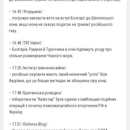
– 16.43 /Угорщина/:
… погрожує накласти вето на вступ Болгарії до Шенгенської
зони, якщо вона не скасує податок на транзит російського
газу;
– 16.48 /TRT Haber/:
– Болгарія, Румунія й Туреччина в січні підпишуть угоду про
спільне розмінування Чорного моря;
– 17.20 /Інститут вивчення війни/:
– російські окупанти мають такий незначний “успіх” біля
Авдіївки, що це більше виглядає як збільшена сіра зона;
– 17.48 /Британська розвідка/:
– кібератака на “Київстар” була однією з найбільших подібних
операцій з початку повномасштабного вторгнення РФ в
Україну;
– 17.51 /Defence Blog/: