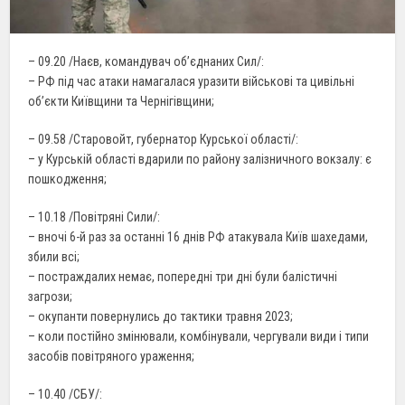
– 09.20 /Наєв, командувач об’єднаних Сил/:
– РФ під час атаки намагалася уразити військові та цивільні
об’єкти Київщини та Чернігівщини;
– 09.58 /Старовойт, губернатор Курської області/:
– у Курській області вдарили по району залізничного вокзалу: є
пошкодження;
– 10.18 /Повітряні Сили/:
– вночі 6-й раз за останні 16 днів РФ атакувала Київ шахедами,
збили всі;
– постраждалих немає, попередні три дні були балістичні
загрози;
– окупанти повернулись до тактики травня 2023;
– коли постійно змінювали, комбінували, чергували види і типи
засобів повітряного ураження;
– 10.40 /СБУ/: