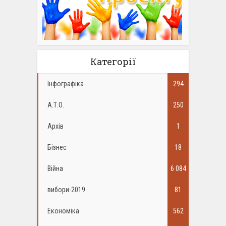
Категорії
Інфографіка
294
А.Т.О.
250
Архів
1
Бізнес
18
Війна
6 084
вибори-2019
81
Економіка
562