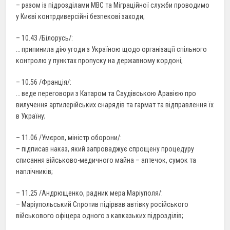
– разом із підрозділами МВС та Міграційної служби проводимо
у Києві контрдиверсійні безпекові заходи;
– 10.43 /Білорусь/:
… припинила дію угоди з Україною щодо організації спільного
контролю у пунктах пропуску на державному кордоні;
– 10.56 /Франція/:
… веде переговори з Катаром та Саудівською Аравією про
вилучення артилерійських снарядів та гармат та відправлення їх
в Україну;
– 11.06 /Умєров, міністр оборони/:
– підписав наказ, який запроваджує спрощену процедуру
списання військово-медичного майна – аптечок, сумок та
наплічників;
– 11.25 /Андрющенко, радник мера Маріуполя/:
– Маріупольський Спротив підірвав автівку російського
військового офіцера одного з кавказьких підрозділів;