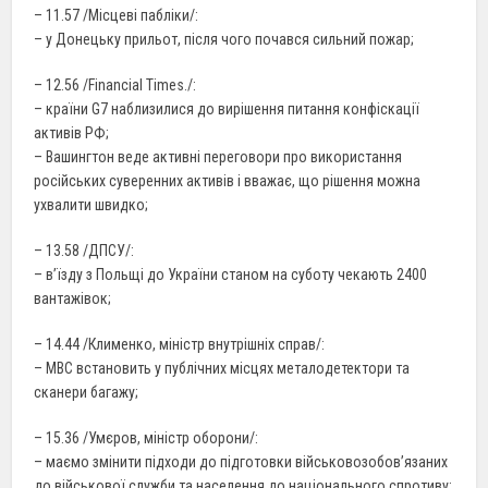
– 11.57 /Місцеві пабліки/:
– у Донецьку прильот, після чого почався сильний пожар;
– 12.56 /Financial Times./:
– країни G7 наблизилися до вирішення питання конфіскації
активів РФ;
– Вашингтон веде активні переговори про використання
російських суверенних активів і вважає, що рішення можна
ухвалити швидко;
– 13.58 /ДПСУ/:
– в’їзду з Польщі до України станом на суботу чекають 2400
вантажівок;
– 14.44 /Клименко, міністр внутрішніх справ/:
– МВС встановить у публічних місцях металодетектори та
сканери багажу;
– 15.36 /Умєров, міністр оборони/:
– маємо змінити підходи до підготовки військовозобов’язаних
до військової служби та населення до національного спротиву;