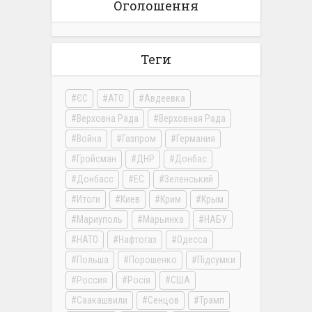
Оголошення
Теги
ЄС
АТО
Авдеевка
Верховна Рада
Верховная Рада
Война
Газпром
Германия
Гройсман
ДНР
Донбас
Донбасс
ЕС
Зеленський
Итоги
Киев
Крим
Крым
Мариуполь
Марьинка
НАБУ
НАТО
Нафтогаз
Одесса
Польша
Порошенко
Підсумки
Россия
Росія
США
Саакашвили
Сенцов
Трамп