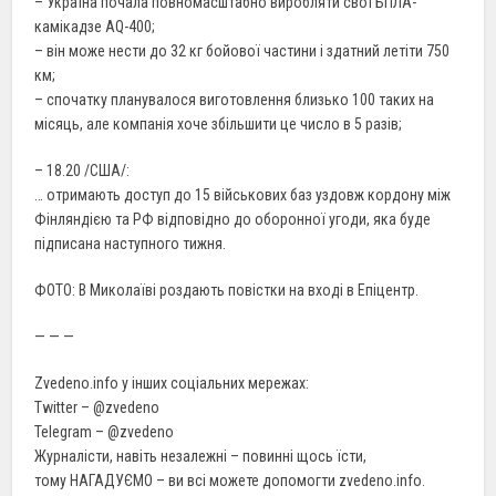
– Україна почала повномасштабно виробляти свої БПЛА-
камікадзе AQ-400;
– він може нести до 32 кг бойової частини і здатний летіти 750
км;
– спочатку планувалося виготовлення близько 100 таких на
місяць, але компанія хоче збільшити це число в 5 разів;
– 18.20 /США/:
… отримають доступ до 15 військових баз уздовж кордону між
Фінляндією та РФ відповідно до оборонної угоди, яка буде
підписана наступного тижня.
ФОТО: В Миколаїві роздають повістки на вході в Епіцентр.
— — —
Zvedeno.info у інших соціальних мережах:
Twitter – @zvedeno
Telegram – @zvedeno
Журналісти, навіть незалежні – повинні щось їсти,
тому НАГАДУЄМО – ви всі можете допомогти zvedeno.info.