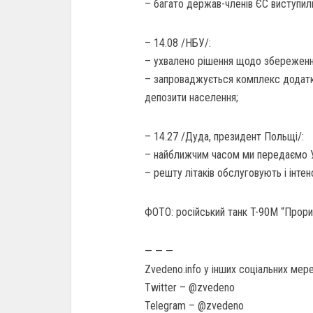
– багато держав-членів ЄС виступили
– 14.08 /НБУ/:
– ухвалено рішення щодо збереження 
– запроваджується комплекс додатко
депозити населення;
– 14.27 /Дуда, президент Польщі/:
– найближчим часом ми передаємо Ук
– решту літаків обслуговують і інте
ФОТО: російський танк T-90М “Прорив
— — —
Zvedeno.info у інших соціальних мер
Twitter – @zvedeno
Telegram – @zvedeno