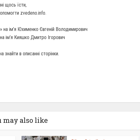
ні щось їсти,
помогти zvedeno.info.
» на ім’я Юхименко Євгеній Володимирович
на ім’я Кияшко Дмитро Ігорович
а знайти в описанні сторінки.
 may also like