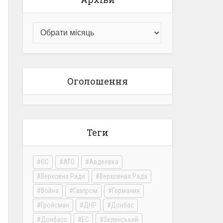
Оголошення
Теги
ЄС
АТО
Авдеевка
Верховна Рада
Верховная Рада
Война
Газпром
Германия
Гройсман
ДНР
Донбас
Донбасс
ЕС
Зеленський