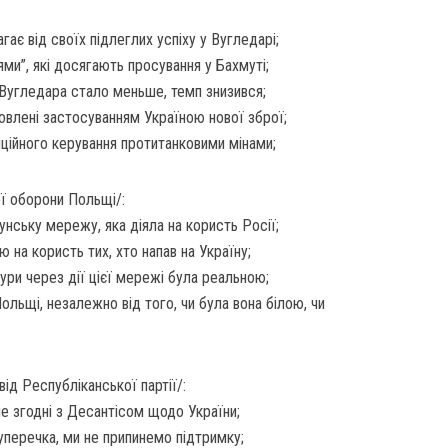
ає від своїх підлеглих успіху у Вугледарі;
ями”, які досягають просування у Бахмуті;
Вугледара стало меньше, темп знизився;
овлені застосуванням Україною нової зброї;
ійного керування протитанковими мінами;
ої оборони Польщі/:
нську мережу, яка діяла на користь Росії;
ю на користь тих, хто напав на Україну;
ури через дії цієї мережі була реальною;
льщі, незалежно від того, чи була вона білою, чи
ід Республіканської партії/:
не згодні з Десантісом щодо України;
уперечка, ми не припинемо підтримку;