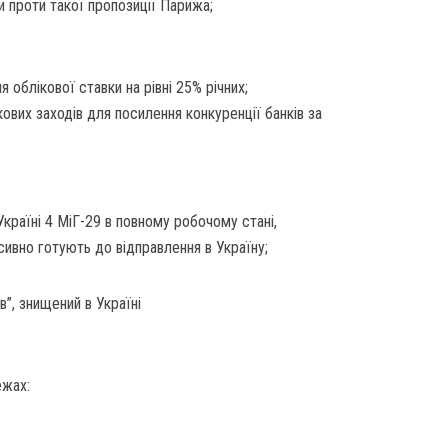
 проти такої пропозиції Парижа;
облікової ставки на рівні 25% річних;
вих заходів для посилення конкуренції банків за
раїні 4 МіГ-29 в повному робочому стані,
нсивно готують до відправлення в Україну;
”, знищений в Україні
ежах: