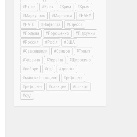
Итоги
Киев
Крим
Крым
Мариуполь
Марьинка
НАБУ
НАТО
Нафтогаз
Одесса
Польша
Порошенко
Підсумки
Россия
Росія
США
Саакашвили
Сенцов
Трамп
Украина
Україна
Широкино
вибори
газ
дороги
минский процесс
реформи
реформы
санкции
санкції
суд