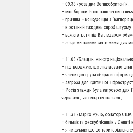
– 09.33 /розвідка Великобританії/:
– міноборони Росії наполегливо вимаг
– причина – конкуренція з “вагнерівц
– в останній тиждень спроб штурму 
– важкі втрати під Вугледаром обум
– зокрема новими системами дистанц
– 11.03 /Блащак, міністр національн
– підтверджую, що ліквідовано шпигу
– члени цієї групи збирали інформаці
– загроза для критичної інфраструкт
– Росія завжди була загрозою для По
червоною, чи тепер путінською;
– 11.31 /Марко Рубіо, сенатор США в
– більшість республіканців у Сенаті 
– я не думаю що це територіальна с