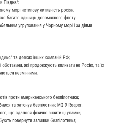
и Півдня/:
рному морі нетипову активність росіян;
дуже багато одиниць допоміжного флоту;
абельним угруповання у Чорному морі і за діями
Яндекс” та деяких інших компаній РФ;
і обставини, які продовжують впливати на Росію, та їх
шаються незмінними;
лотів проти американського безпілотника;
бився та затонув безпілотник MQ-9 Reaper;
го, що вдалося фізично знайти ці уламки;
бують повернути залишки безпілотника;