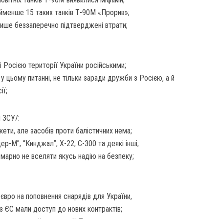
айменше 15 таких танків Т-90М «Прорив»;
лише беззаперечно підтверджені втрати;
і Росією території України російськими;
 у цьому питанні, не тільки заради дружби з Росією, а й
ії;
л ЗСУ/:
ети, але засобів проти балістичних нема;
ер-М”, “Кинджал”, Х-22, С-300 та деякі інші;
марно не вселяти якусь надію на безпеку;
євро на поповнення снарядів для України,
з ЄС мали доступ до нових контрактів;