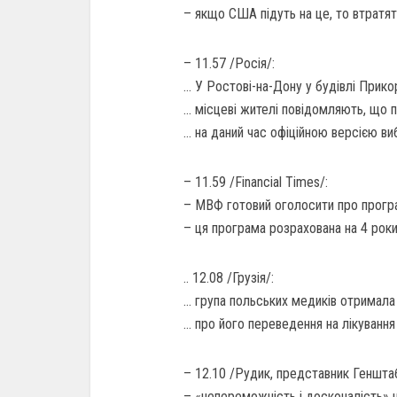
– якщо США підуть на це, то втратять
– 11.57 /Росія/:
… У Ростові-на-Дону у будівлі При
… місцеві жителі повідомляють, що 
… на даний час офіційною версією ви
– 11.59 /Financial Times/:
– МВФ готовий оголосити про програ
– ця програма розрахована на 4 рок
.. 12.08 /Грузія/:
… група польських медиків отримала д
… про його переведення на лікування
– 12.10 /Рудик, представник Геншта
– «непереможність і досконалість» н