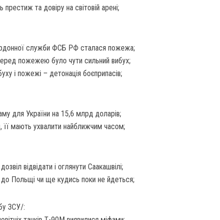
 престиж та довіру на світовій арені;
кордонної служби ФСБ РФ сталася пожежа;
перед пожежею було чути сильний вибух;
буху і пожежі – детонація боєприпасів;
му для України на 15,6 млрд доларів;
и, її мають ухвалити найближчим часом;
озвіл відвідати і оглянути Саакашвілі;
 до Польщі чи ще кудись поки не йдеться;
бу ЗСУ/:
овітніх танків Т-90М виявилися міфами;