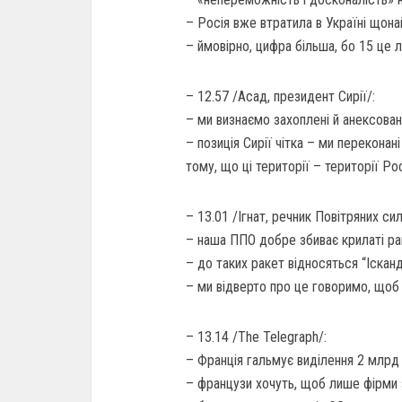
– Росія вже втратила в Україні щон
– ймовірно, цифра більша, бо 15 це 
– 12.57 /Асад, президент Сирії/:
– ми визнаємо захоплені й анексован
– позиція Сирії чітка – ми переконані
тому, що ці території – території Рос
– 13.01 /Ігнат, речник Повітряних си
– наша ППО добре збиває крилаті рак
– до таких ракет відносяться “Ісканд
– ми відверто про це говоримо, щоб 
– 13.14 /The Telegraph/:
– Франція гальмує виділення 2 млрд 
– французи хочуть, щоб лише фірми 