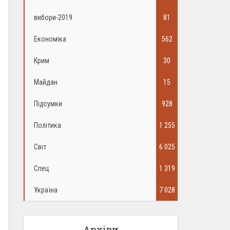
вибори-2019
81
Економіка
562
Крим
30
Майдан
15
Підсумки
928
Політика
1 255
Світ
6 025
Спец
1 319
Україна
7 028
Архіви