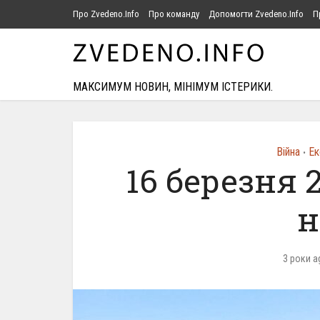
Про Zvedeno.Info
Про команду
Допомогти Zvedeno.Info
П
МАКСИМУМ НОВИН, МІНІМУМ ІСТЕРИКИ.
Війна
Ек
•
16 березня 
н
3 роки a