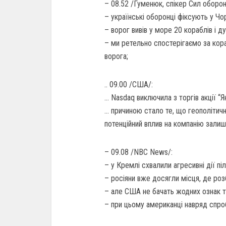
– 08.52 /Гуменюк, спікер Сил оборон
– українські оборонці фіксують у Чо
– ворог вивів у море 20 кораблів і 
– ми ретельно спостерігаємо за кор
ворога;
.. 09.00 /США/:
… Nasdaq виключила з торгів акції “
… причиною стало те, що геополітичн
потенційний вплив на компанію зали
– 09.08 /NBC News/:
– у Кремлі схвалили агресивні дії пі
– росіяни вже досягли місця, де роз
– але США не бачать жодних ознак то
– при цьому американці навряд спро