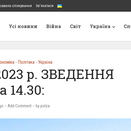
равила спілкування
Зв’язатися
Усі новини
Війна
Світ
Україна
Сп
ономіка
Політика
Україна
•
•
2023 р. ЗВЕДЕННЯ
а 14.30:
go
Add Comment
by
polza