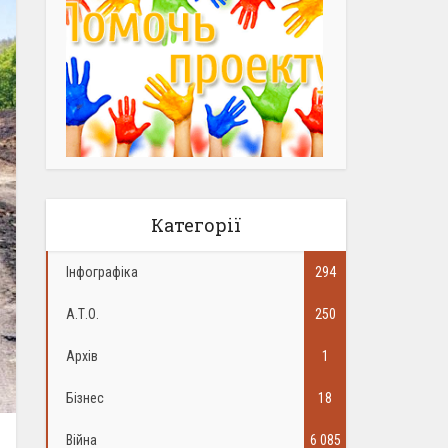
Категорії
Інфографіка
294
А.Т.О.
250
Архів
1
Бізнес
18
Війна
6 085