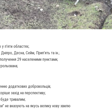
 у п’яти областях;
Дніпро, Десна, Сейм, Прип’ять та ін.;
сполучення 29 населеними пунктами;
трольована;
ченню додаткових добровольців;
коріше захід на перспективу;
т буде тривалим;
и” не вказують на якусь велику нову хвилю