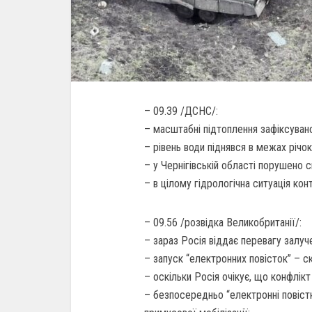
– 09.39 /ДСНС/:
– масштабні підтоплення зафіксувано
– рівень води піднявся в межах річок 
– у Чернігівській області порушено 
– в цілому гідрологічна ситуація кон
– 09.56 /розвідка Великобританії/:
– зараз Росія віддає перевагу залу
– запуск “електронних повісток” – с
– оскільки Росія очікує, що конфлік
– безпосередньо “електронні повістк