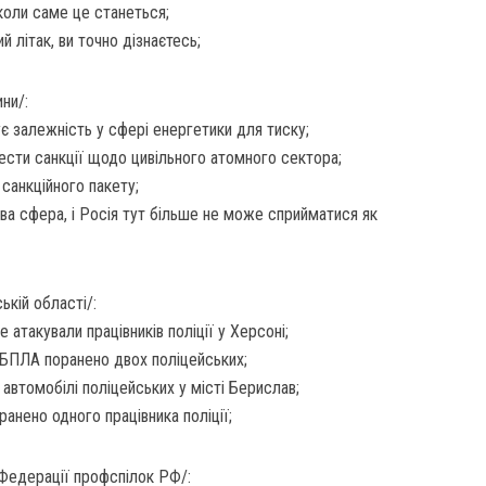
коли саме це станеться;
 літак, ви точно дізнаєтесь;
ни/:
є залежність у сфері енергетики для тиску;
ести санкції щодо цивільного атомного сектора;
санкційного пакету;
ива сфера, і Росія тут більше не може сприйматися як
ькій області/:
атакували працівників поліції у Херсоні;
и БПЛА поранено двох поліцейських;
 автомобілі поліцейських у місті Берислав;
анено одного працівника поліції;
Федерації профспілок РФ/: