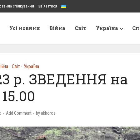
равила спілкування
Зв’язатися
Усі новини
Війна
Світ
Україна
Сп
ійна
Світ
Україна
•
•
23 р. ЗВЕДЕННЯ на
15.00
o
Add Comment
by
akhoros