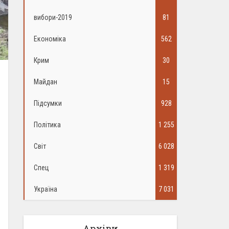
вибори-2019
81
Економіка
562
Крим
30
Майдан
15
Підсумки
928
Політика
1 255
Світ
6 028
Спец
1 319
Україна
7 031
Архіви