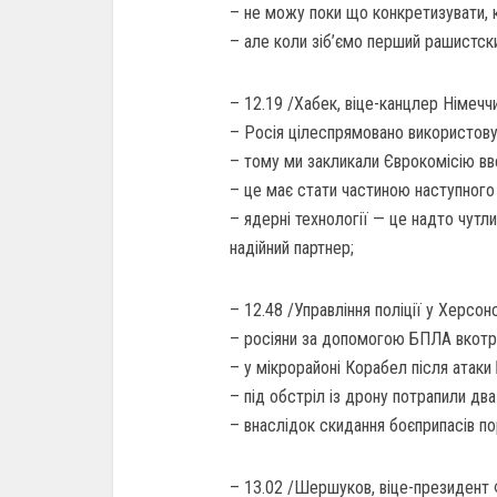
– не можу поки що конкретизувати, 
– але коли зіб’ємо перший рашистский
– 12.19 /Хабек, віце-канцлер Німеччи
– Росія цілеспрямовано використову
– тому ми закликали Єврокомісію вв
– це має стати частиною наступного 
– ядерні технології — це надто чутл
надійний партнер;
– 12.48 /Управління поліції у Херсонс
– росіяни за допомогою БПЛА вкотре 
– у мікрорайоні Корабел після атак
– під обстріл із дрону потрапили два
– внаслідок скидання боєприпасів пор
– 13.02 /Шершуков, віце-президент 