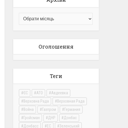
Оголошення
Теги
ЄС
АТО
Авдеевка
Верховна Рада
Верховная Рада
Война
Газпром
Германия
Гройсман
ДНР
Донбас
Донбасс
ЕС
Зеленський