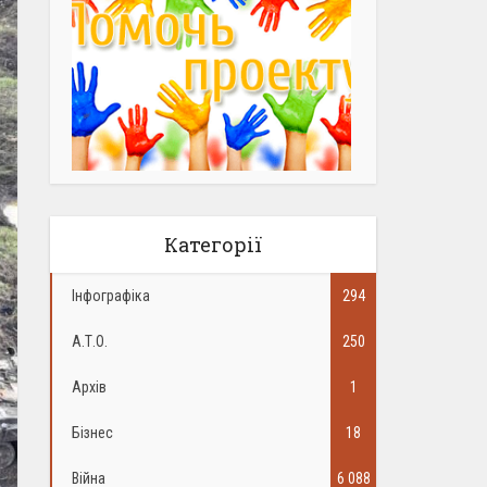
Категорії
Інфографіка
294
А.Т.О.
250
Архів
1
Бізнес
18
Війна
6 088