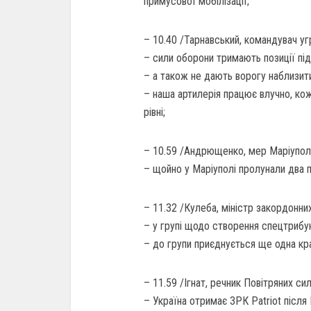
примусової мобілізації;
– 10.40 /Тарнавський, командувач угр
– сили оборони тримають позиції пі
– а також не дають ворогу наблизити
– наша артилерія працює влучно, кож
рівні;
– 10.59 /Андрющенко, мер Маріупол
– щойно у Маріуполі пролунали два 
– 11.32 /Кулеба, міністр закордонних
– у групі щодо створення спецтрибун
– до групи приєднується ще одна кра
– 11.59 /Ігнат, речник Повітряних си
– Україна отримає ЗРК Patriot після 