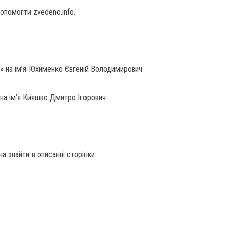
помогти zvedeno.info.
» на ім’я Юхименко Євгеній Володимирович
на ім’я Кияшко Дмитро Ігорович
а знайти в описанні сторінки.