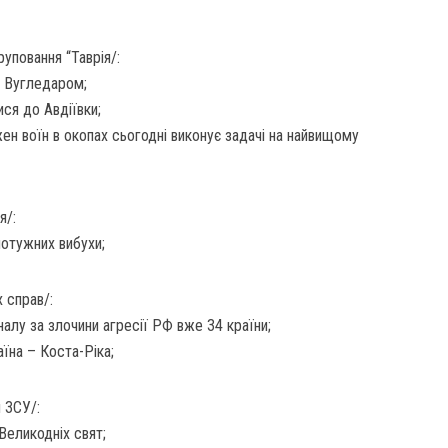
уповання “Таврія/:
д Вугледаром;
ся до Авдіївки;
ен воїн в окопах сьогодні виконує задачі на найвищому
я/:
потужних вибухи;
 справ/:
алу за злочини агресії РФ вже 34 країни;
їна – Коста-Ріка;
л ЗСУ/:
Великодніх свят;