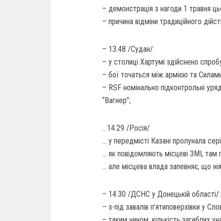
– демонстрація з нагоди 1 травня ць
– причина відміни традиційного дійс
– 13.48 /Судан/:
– у столиці Хартумі здійснено спроб
– бої точаться між армією та Силам
– RSF номінально підконтрольні уряду
“Вагнер”;
.. 14.29 /Росія/
… у передмісті Казані пролунала сері
… як повідомляють місцеві ЗМІ, там
… але місцева влада запевняє, що ні
– 14.30 /ДСНС у Донецькій області/:
– з-під завалів п’ятиповерхівки у Сл
– таким чином, кількість загиблих у