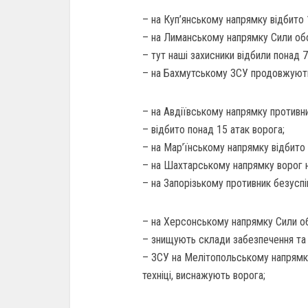
– на Куп’янському напрямку відбито 
– на Лиманському напрямку Сили об
– тут наші захисники відбили понад 7
– на Бахмутському ЗСУ продовжують
– на Авдіївському напрямку противн
– відбито понад 15 атак ворога;
– на Мар’їнському напрямку відбито 
– на Шахтарському напрямку ворог на
– на Запорізькому противник безуспі
– на Херсонському напрямку Сили о
– знищують склади забезпечення та 
– ЗСУ на Мелітопольському напрямку
техніці, виснажують ворога;