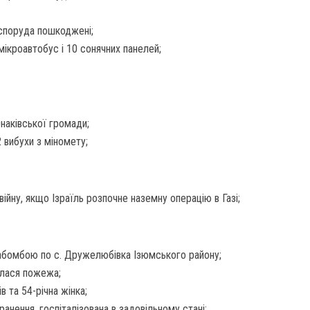
 споруда пошкоджені;
мікроавтобус і 10 сонячних панелей;
Юнаківської громади;
 вибухи з міномету;
ійну, якщо Ізраїль розпочне наземну операцію в Газі;
іабомбою по с. Дружелюбівка Ізюмського району;
алася пожежа;
в та 54-річна жінка;
анення, госпіталізована в задовільному стані;