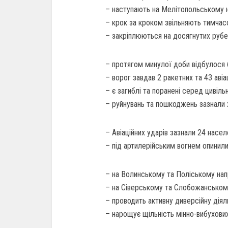
– наступають на Мелітопольському 
– крок за кроком звільняють тимчасо
– закріплюються на досягнутих рубе
– протягом минулої доби відбулося 
– ворог завдав 2 ракетних та 43 авіа
– є загиблі та поранені серед цивіль
– руйнувань та пошкоджень зазнали ж
– Авіаційних ударів зазнали 24 насел
– під артилерійським вогнем опинили
– на Волинському та Поліському нап
– на Сіверському та Слобожанському 
– проводить активну диверсійну діяль
– нарощує щільність мінно-вибухов