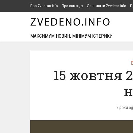
Про Zvedeno.Info
Про команду
Допомогти Zvedeno.Info
П
МАКСИМУМ НОВИН, МІНІМУМ ІСТЕРИКИ.
В
15 жовтня 
н
3 роки a