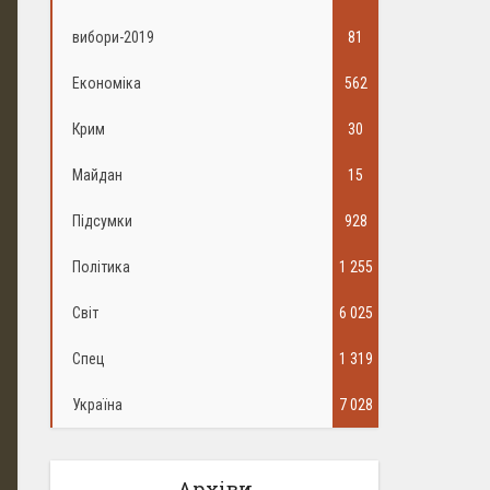
вибори-2019
81
Економіка
562
Крим
30
Майдан
15
Підсумки
928
Політика
1 255
Світ
6 025
Спец
1 319
Україна
7 028
Архіви