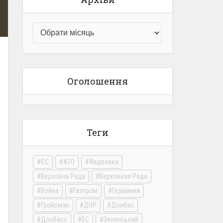
Оголошення
Теги
ЄС
АТО
Авдеевка
Верховна Рада
Верховная Рада
Война
Газпром
Германия
Гройсман
ДНР
Донбас
Донбасс
ЕС
Зеленський