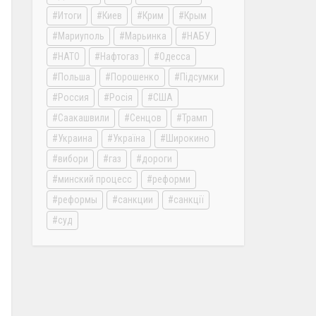
Итоги
Киев
Крим
Крым
Мариуполь
Марьинка
НАБУ
НАТО
Нафтогаз
Одесса
Польша
Порошенко
Підсумки
Россия
Росія
США
Саакашвили
Сенцов
Трамп
Украина
Україна
Широкино
вибори
газ
дороги
минский процесс
реформи
реформы
санкции
санкції
суд