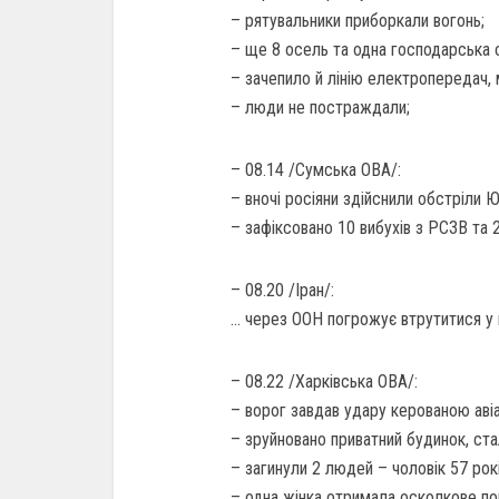
– рятувальники приборкали вогонь;
– ще 8 осель та одна господарська
– зачепило й лінію електропередач, 
– люди не постраждали;
– 08.14 /Сумська ОВА/:
– вночі росіяни здійснили обстріли 
– зафіксовано 10 вибухів з РСЗВ та 2
– 08.20 /Іран/:
… через ООН погрожує втрутитися у в
– 08.22 /Харківська ОВА/:
– ворог завдав удару керованою ав
– зруйновано приватний будинок, ст
– загинули 2 людей – чоловік 57 рокі
– одна жінка отримала осколкове пор