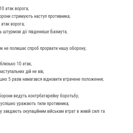
10 атак ворога;
орони стримують наступ противника;
 атак ворога;
 штурмові дії південніше Бахмута;
ик не полишає спроб прорвати нашу оборону;
близько 10 атак;
ступальних дій не вів;
шно 5 разів намагався відновити втрачене положення;
борони ведуть контрбатарейну боротьбу;
успішно уражають тили противника;
 завдають окупаційним військам втрат в живій силі та