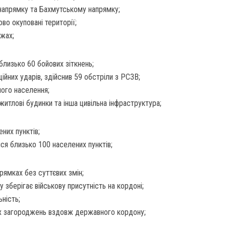
напрямку та Бахмутському напрямку;
во окуповані території;
жах;
близько 60 бойових зіткнень;
ційних ударів, здійснив 59 обстріли з РСЗВ;
ного населення;
итлові будинки та інша цивільна інфраструктура;
ених пунктів;
ся близько 100 населених пунктів;
рямках без суттєвих змін;
зберігає військову присутність на кордоні;
ність;
их загороджень вздовж державного кордону;