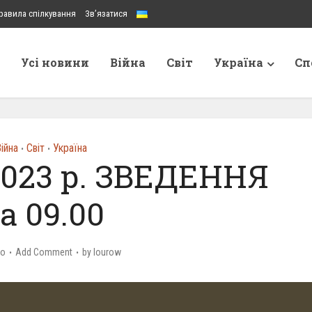
равила спілкування
Зв’язатися
Усі новини
Війна
Світ
Україна
Сп
ійна
Світ
Україна
•
•
2023 р. ЗВЕДЕННЯ
а 09.00
go
Add Comment
by
lourow