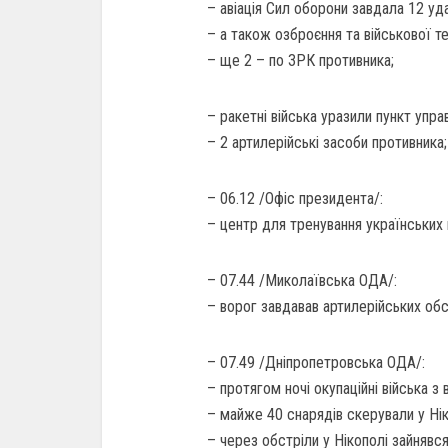
– авіація Сил оборони завдала 12 у
– а також озброєння та військової те
– ще 2 – по ЗРК противника;
– ракетні війська уразили пункт упр
– 2 артилерійські засоби противника;
– 06.12 /Офіс президента/:
– центр для тренування українських п
– 07.44 /Миколаївська ОДА/:
– ворог завдавав артилерійських обс
– 07.49 /Дніпропетровська ОДА/:
– протягом ночі окупаційні війська з
– майже 40 снарядів скерували у Ні
– через обстріли у Нікополі зайнявс