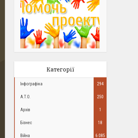
Категорії
Інфографіка
294
А.Т.О.
250
Архів
1
Бізнес
18
Війна
6 085