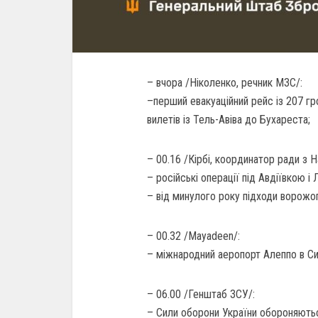
– вчора /Ніколенко, речник МЗС/:
–перший евакуаційний рейс із 207 гр
вилетів із Тель-Авіва до Бухареста;
– 00.16 /Кірбі, координатор ради з
– російські операції під Авдіївкою
– від минулого року підходи ворожо
– 00.32 /Mayadeen/:
– міжнародний аеропорт Алеппо в Сир
– 06.00 /Генштаб ЗСУ/:
– Сили оборони України обороняються