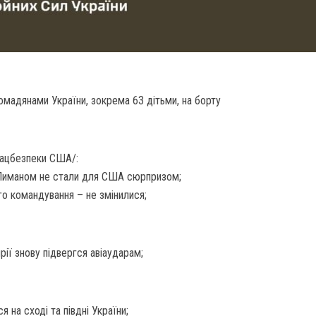
омадянами України, зокрема 63 дітьми, на борту
 Нацбезпеки США/:
 і Лиманом не стали для США сюрпризом;
го командування – не змінилися;
ії знову підвергся авіаударам;
 на сході та півдні України;