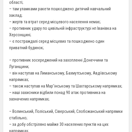
області;
– там уламками ракети пошкоджено дитячий навчальний
заклад;
– жертв та втрат серед місцевого населення немає;
– противник удару по цивільній інфраструктурі нп Іванівка на
Херсонщині;
– є постраждалі серед місцевих та пошкоджено один
приватний будинок;
– противник зосереджений на захопленні Донеччини та
Луганщини;
– він наступав на Лиманському, Бахмутському, Авдіївському
напрямках;
– також наступав на Мар’їнському та Шахтарському напрямках;
– наші захисники відбили понад 90 атак противника на
зазначених напрямках;
– Волинський, Поліський, Сіверський, Слобожанський напрямки
стабільно;
– за добу обстріляно майже 30 населених пунктів на цих
напрямках;