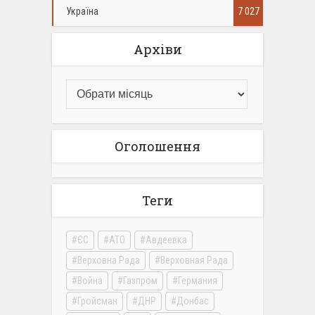
Україна
7 027
Архіви
Оголошення
Теги
ЄС
АТО
Авдеевка
Верховна Рада
Верховная Рада
Война
Газпром
Германия
Гройсман
ДНР
Донбас