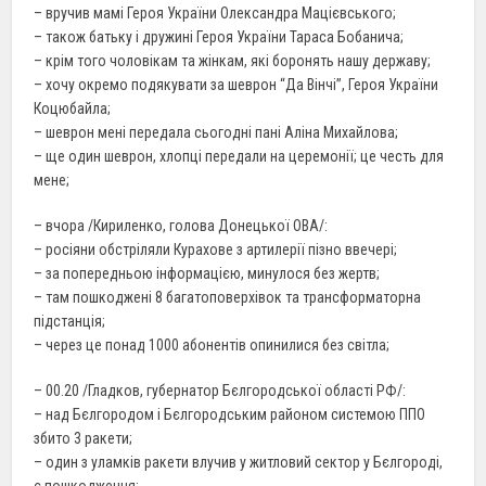
– вручив мамі Героя України Олександра Мацієвського;
– також батьку і дружині Героя України Тараса Бобанича;
– крім того чоловікам та жінкам, які боронять нашу державу;
– хочу окремо подякувати за шеврон “Да Вінчі”, Героя України
Коцюбайла;
– шеврон мені передала сьогодні пані Аліна Михайлова;
– ще один шеврон, хлопці передали на церемонії; це честь для
мене;
– вчора /Кириленко, голова Донецької ОВА/:
– росіяни обстріляли Курахове з артилерії пізно ввечері;
– за попередньою інформацією, минулося без жертв;
– там пошкоджені 8 багатоповерхівок та трансформаторна
підстанція;
– через це понад 1000 абонентів опинилися без світла;
– 00.20 /Гладков, губернатор Бєлгородської області РФ/:
– над Бєлгородом і Бєлгородським районом системою ППО
збито 3 ракети;
– один з уламків ракети влучив у житловий сектор у Бєлгороді,
є пошкодження;