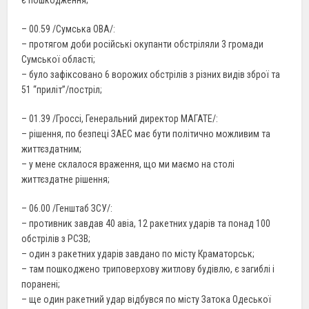
– 00.59 /Сумська ОВА/:
– протягом доби російські окупанти обстріляли 3 громади
Сумської області;
– було зафіксовано 6 ворожих обстрілів з різних видів зброї та
51 “приліт”/постріл;
– 01.39 /Гроссі, Генеральний директор МАГАТЕ/:
– рішення, по безпеці ЗАЕС має бути політично можливим та
життєздатним;
– у мене склалося враження, що ми маємо на столі
життєздатне рішення;
– 06.00 /Генштаб ЗСУ/:
– противник завдав 40 авіа, 12 ракетних ударів та понад 100
обстрілів з РСЗВ;
– один з ракетних ударів завдано по місту Краматорськ;
– там пошкоджено триповерхову житлову будівлю, є загиблі і
поранені;
– ще один ракетний удар відбувся по місту Затока Одеської