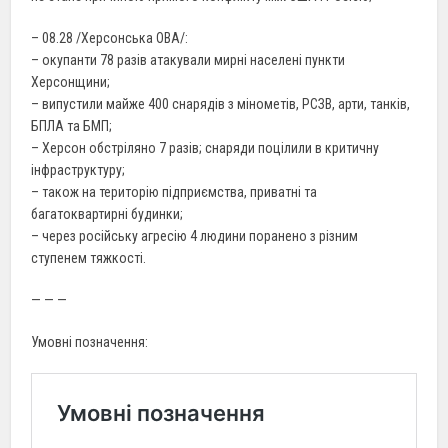
– 08.28 /Херсонська ОВА/:
– окупанти 78 разів атакували мирні населені пункти
Херсонщини;
– випустили майже 400 снарядів з мінометів, РСЗВ, арти, танків,
БПЛА та БМП;
– Херсон обстріляно 7 разів; снаряди поцілили в критичну
інфраструктуру;
– також на територію підприємства, приватні та
багатоквартирні будинки;
– через російську агресію 4 людини поранено з різним
ступенем тяжкості.
— — —
Умовні позначення: