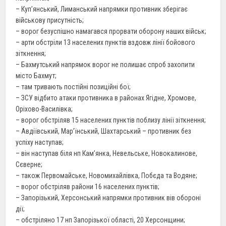
– Куп’янський, Лиманський напрямки противник зберігає
військову присутність;
– ворог безуспішно намагався прорвати оборону наших військ;
– арти обстріли 13 населених пунктів вздовж лінії бойового
зіткнення;
– Бахмутський напрямок ворог не полишає спроб захопити
місто Бахмут;
– там тривають постійні позиційні бої;
– ЗСУ відбито атаки противника в районах Ягідне, Хромове,
Оріхово-Василівка;
– ворог обстріляв 15 населених пунктів поблизу лінії зіткнення;
– Авдіївський, Мар’їнський, Шахтарський – противник без
успіху наступав;
– він наступав біля нп Кам’янка, Невельське, Новокалинове,
Сєверне;
– також Первомайське, Новомихайлівка, Побєда та Водяне;
– ворог обстріляв райони 16 населених пунктів;
– Запорізький, Херсонський напрямки противник вів обороні
дії;
– обстріляно 17 нп Запорізької області, 20 Херсонщини;