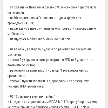
– у Горлівці на Донеччині близько 90 військових перебувають
на лікуванні;
– найближчим часом їх направлять до м Урзуф для
проходження ВЛК;
– паралельно з цим окупанти мають провести чергову хвилю
мобілізації;
– планується мобілізувати близько 500 осіб;
– наша авіація завдала 9 ударів по районах зосередження
окупантів;
– також 3 удари по місцях розгортання ЗРК та 3 удари – по
важливих об’єктах;
– ракетники та артилеристи уразили 3 зосередження ос
противника;
– також 3 пункти управління підрозділами та розгорнуту
позицію ППО противника;
– 06.16 /Інститут вивчення війни/:
– інцидент з американським БПЛА MQ-9 Reaper у Чорному морі
не стане причиною прямого конфлікту між США і Росією;