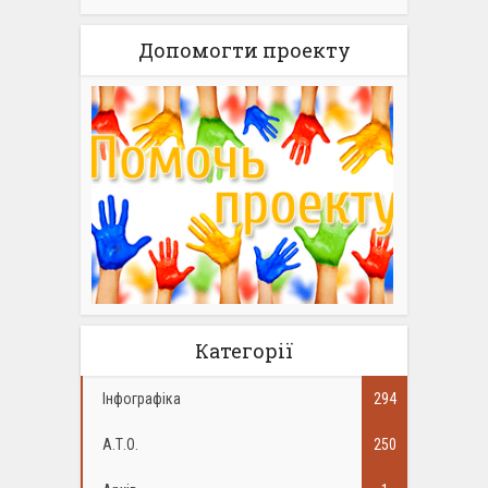
Допомогти проекту
Категорії
Інфографіка
294
А.Т.О.
250