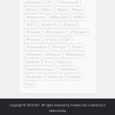
Донбасс
ЕС
Зеленський
Итоги
Киев
Крим
Крым
Мариуполь
Марьинка
НАБУ
НАТО
Нафтогаз
Одесса
Польша
Порошенко
Підсумки
Россия
Росія
США
Саакашвили
Сенцов
Трамп
Украина
Україна
Широкино
вибори
газ
дороги
минский процесс
реформи
реформы
санкции
санкції
суд
Copyright © 2014-2021. All rights reserved by Zvedeno.Info Created by O.
Makovetskyi