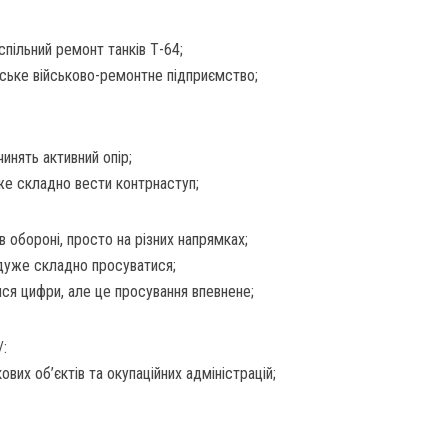
спільний ремонт танків Т-64;
ське військово-ремонтне підприємство;
чинять активний опір;
же складно вести контрнаступ;
 в обороні, просто на різних напрямках;
дуже складно просуватися;
ся цифри, але це просування впевнене;
:
вих об’єктів та окупаційних адміністрацій;