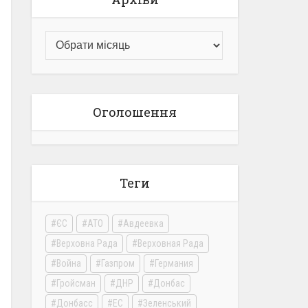
Оголошення
Теги
ЄС
АТО
Авдеевка
Верховна Рада
Верховная Рада
Война
Газпром
Германия
Гройсман
ДНР
Донбас
Донбасс
ЕС
Зеленський