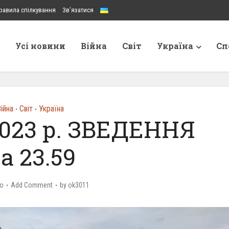
равила спілкування
Зв’язатися
Усі новини
Війна
Світ
Україна
Сп
ійна
Світ
Україна
•
•
2023 р. ЗВЕДЕННЯ
а 23.59
go
Add Comment
by
ok3011