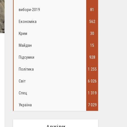
вибори-2019
81
Економіка
562
Крим
30
Майдан
15
Підсумки
928
Політика
1 255
Світ
6 026
Спец
1 319
Україна
7 029
Архіви