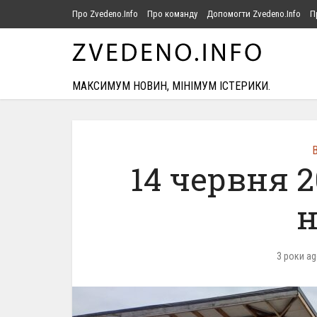
Про Zvedeno.Info
Про команду
Допомогти Zvedeno.Info
П
МАКСИМУМ НОВИН, МІНІМУМ ІСТЕРИКИ.
В
14 червня 
н
3 роки a