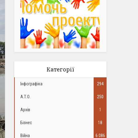
Категорії
Інфографіка
294
А.Т.О.
250
Архів
1
Бізнес
18
Війна
6 086