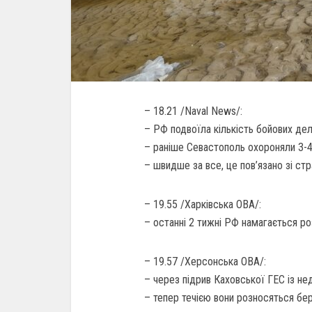
– 18.21 /Naval News/:
– РФ подвоїла кількість бойових де
– раніше Севастополь охороняли 3-4 
– швидше за все, це пов’язано зі стр
– 19.55 /Харківська ОВА/:
– останні 2 тижні РФ намагається ро
– 19.57 /Херсонська ОВА/:
– через підрив Каховської ГЕС із н
– тепер течією вони розносяться бе