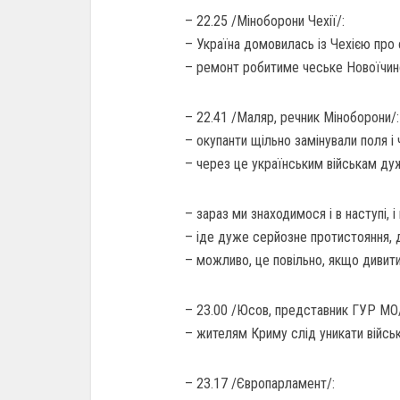
– 22.25 /Міноборони Чехії/:
– Україна домовилась із Чехією про 
– ремонт робитиме чеське Новоїчин
– 22.41 /Маляр, речник Міноборони/:
– окупанти щільно замінували поля і 
– через це українським військам ду
– зараз ми знаходимося і в наступі, і
– іде дуже серйозне протистояння, 
– можливо, це повільно, якщо дивити
– 23.00 /Юсов, представник ГУР МО/
– жителям Криму слід уникати військо
– 23.17 /Європарламент/: