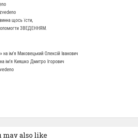
eno
/zvedeno
винна щось їсти,
допомогти ЗВЕДЕННЯМ.
 на ім’я Маковецький Олексій Іванович
на ім’я Кияшко Дмитро Ігорович
zvedeno
 may also like