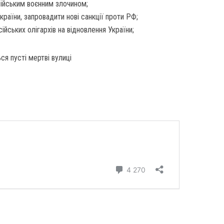
сійським воєнним злочином;
раїни, запровадити нові санкції проти РФ;
ійських олігархів на відновлення України;
я пусті мертві вулиці