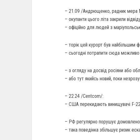
– 21.09 /Андрющенко, радник мера 
– окупанти цього літа закрили відві
– офіційно для людей з маріупольськ
– торік цей курорт був найбільшим ф
– сьогодні потрапити сюда можливо
– з огляду на досвід росіяни або обл
– або тут якийсь новий, поки незрозу
– 22.24 /Centcom/:
– США перекидають винищувачі F-22 
– РФ регулярно порушує домовленос
– така поведінка збільшує ризик еска