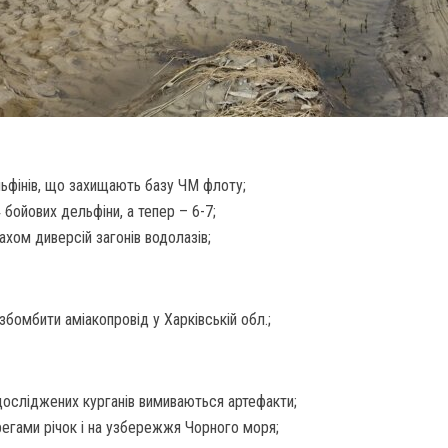
льфінів, що захищають базу ЧМ флоту;
бойових дельфіни, а тепер – 6-7;
ахом диверсій загонів водолазів;
збомбити аміакопровід у Харківській обл.;
едосліджених курганів вимиваються артефакти;
регами річок і на узбережжя Чорного моря;