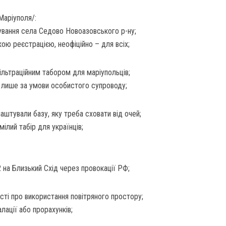
Маріуполя/:
дування села Седово Новоазовського р-ну;
ою реєстрацією, неофіційно – для всіх;
ільтраційним табором для маріупольців;
 лише за умови особистого супроводу;
аштували базу, яку треба сховати від очей;
мілий табір для українців;
на Близький Схід через провокації РФ;
ті про використання повітряного простору;
лації або прорахунків;