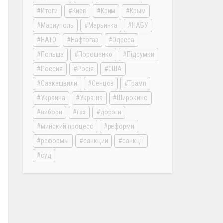
Итоги
Киев
Крим
Крым
Мариуполь
Марьинка
НАБУ
НАТО
Нафтогаз
Одесса
Польша
Порошенко
Підсумки
Россия
Росія
США
Саакашвили
Сенцов
Трамп
Украина
Україна
Широкино
вибори
газ
дороги
минский процесс
реформи
реформы
санкции
санкції
суд