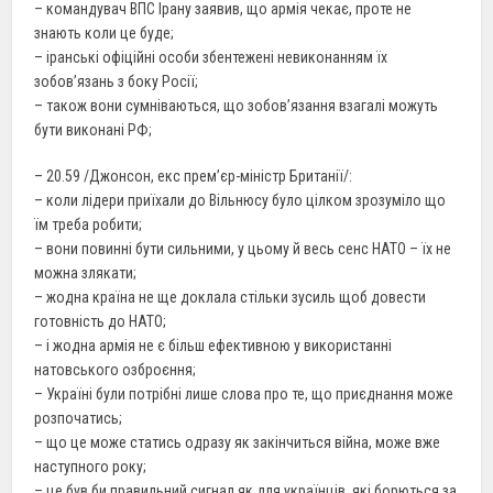
– командувач ВПС Ірану заявив, що армія чекає, проте не
знають коли це буде;
– іранські офіційні особи збентежені невиконанням їх
зобов’язань з боку Росії;
– також вони сумніваються, що зобов’язання взагалі можуть
бути виконані РФ;
– 20.59 /Джонсон, екс прем’єр-міністр Британії/:
– коли лідери приїхали до Вільнюсу було цілком зрозуміло що
їм треба робити;
– вони повинні бути сильними, у цьому й весь сенс НАТО – їх не
можна злякати;
– жодна країна не ще доклала стільки зусиль щоб довести
готовність до НАТО;
– і жодна армія не є більш ефективною у використанні
натовського озброєння;
– Україні були потрібні лише слова про те, що приєднання може
розпочатись;
– що це може статись одразу як закінчиться війна, може вже
наступного року;
– це був би правильний сигнал як для українців, які борються за