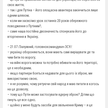
своє життя;
– так і для Путіна – його злощасна авантюра закінчиться лише
одним шляхом;
– коли ми засвоїмо урок останніх 20 років обережного
поводження з Путіним?;
– саме наша постійна двозначність спонукала його до
вторгнення в Україну;
– 21.07 /Залужний, головнокомандувач ЗСУ/:
– українці обороняються, вони мають самі вирішувати де та
чим бити по ворогу;
– на війні ворога можна та потрібно вбивати на його території,
це є необхідним;
– якщо партнери бояться надавати для цього їх зброю, ми
використаємо свою;
– я не розумію, чому рятуючи свій народ я маю питати в когось
на це дозволу;
– тому що Путін може застосувати ядерну зброю? Дітям що
гинуть це все одно;
– щойно у мене будуть засоби для звільнення Криму – я це