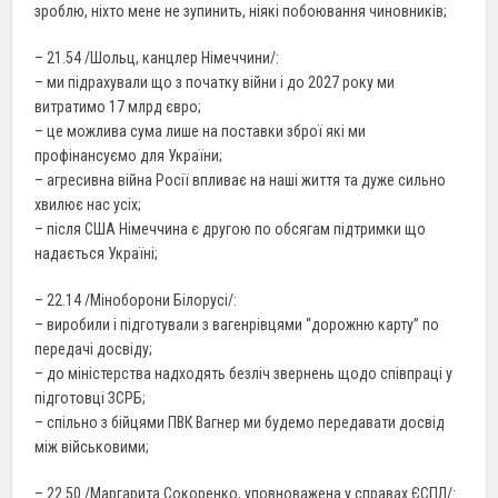
зроблю, ніхто мене не зупинить, ніякі побоювання чиновників;
– 21.54 /Шольц, канцлер Німеччини/:
– ми підрахували що з початку війни і до 2027 року ми
витратимо 17 млрд євро;
– це можлива сума лише на поставки зброї які ми
профінансуємо для України;
– агресивна війна Росії впливає на наші життя та дуже сильно
хвилює нас усіх;
– після США Німеччина є другою по обсягам підтримки що
надається Україні;
– 22.14 /Міноборони Білорусі/:
– виробили і підготували з вагенрівцями “дорожню карту” по
передачі досвіду;
– до міністерства надходять безліч звернень щодо співпраці у
підготовці ЗСРБ;
– спільно з бійцями ПВК Вагнер ми будемо передавати досвід
між військовими;
– 22.50 /Маргарита Сокоренко, уповноважена у справах ЄСПЛ/: