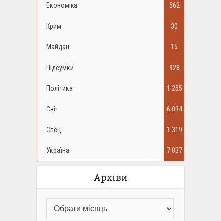
Економіка
562
Крим
30
Майдан
15
Підсумки
928
Політика
1 255
Світ
6 034
Спец
1 319
Україна
7 037
Архіви