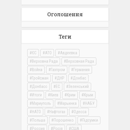
Оголошення
Теги
ЄС
АТО
Авдеевка
Верховна Рада
Верховная Рада
Война
Газпром
Германия
Гройсман
ДНР
Донбас
Донбасс
ЕС
Зеленський
Итоги
Киев
Крим
Крым
Мариуполь
Марьинка
НАБУ
НАТО
Нафтогаз
Одесса
Польша
Порошенко
Підсумки
Россия
Росія
США