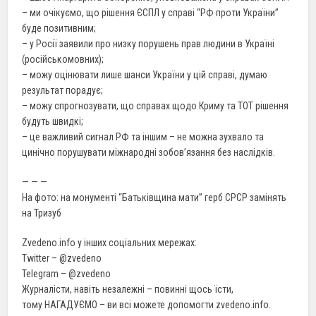
– ми очікуємо, що рішення ЄСПЛ у справі “РФ проти України”
буде позитивним;
– у Росії заявили про низку порушень прав людини в Україні
(російськомовних);
– можу оцінювати лише шанси України у цій справі, думаю
результат порадує;
– можу спрогнозувати, що справах щодо Криму та ТОТ рішення
будуть швидкі;
– це важливий сигнал РФ та іншим – не можна зухвало та
цинічно порушувати міжнародні зобов’язання без наслідків.
— — —
На фото: на монументі “Батьківщина мати” герб СРСР замінять
на Тризуб
Zvedeno.info у інших соціальних мережах:
Twitter – @zvedeno
Telegram – @zvedeno
Журналісти, навіть незалежні – повинні щось їсти,
тому НАГАДУЄМО – ви всі можете допомогти zvedeno.info.