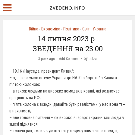
Війна
Економіка
Політика
Світ
Україна
•
•
•
•
14 липня 2023 р.
ЗВЕДЕННЯ на 23.00
by
3 роки ago
Add Comment
polza
– 19.16 /Науседа, президент Литви/:
– однією з умов вступу України до НАТО є боротьба Києва з
п’ятою колоною;
– а також людьми на високих помадах в країні, які водночас
працюють на РФ;
– п’ята колона є всюди, давайте бути реалістами, у нас вона теж
в наявності;
– але головне питання – як високо в ієрархії країни такі люди в
змозі піднятися;
– кожені раз, коли я чую що таку людину знімають з посади,