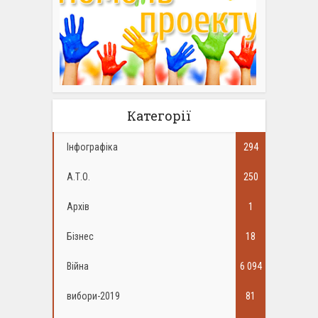
Категорії
Інфографіка
294
А.Т.О.
250
Архів
1
Бізнес
18
Війна
6 094
вибори-2019
81