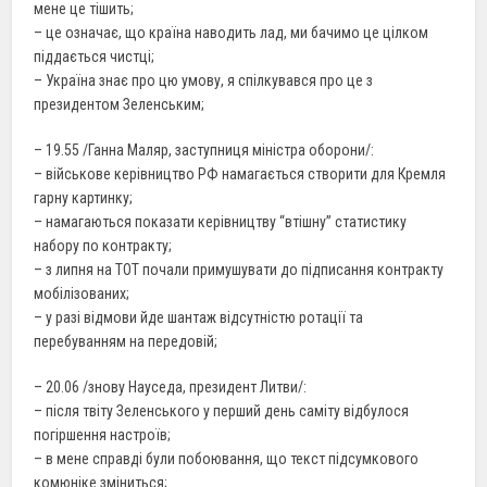
мене це тішить;
– це означає, що країна наводить лад, ми бачимо це цілком
піддається чистці;
– Україна знає про цю умову, я спілкувався про це з
президентом Зеленським;
– 19.55 /Ганна Маляр, заступниця міністра оборони/:
– військове керівництво РФ намагається створити для Кремля
гарну картинку;
– намагаються показати керівництву “втішну” статистику
набору по контракту;
– з липня на ТОТ почали примушувати до підписання контракту
мобілізованих;
– у разі відмови йде шантаж відсутністю ротації та
перебуванням на передовій;
– 20.06 /знову Науседа, президент Литви/:
– після твіту Зеленського у перший день саміту відбулося
погіршення настроїв;
– в мене справді були побоювання, що текст підсумкового
комюніке зміниться;