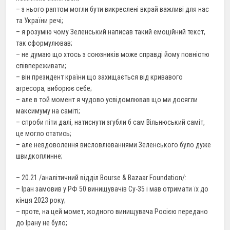
– з нього раптом могли бути викреслені вкрай важливі для нас
та України речі;
– я розумію чому Зеленський написав такий емоційний текст,
так сформулював;
– не думаю що хтось з союзників може справді йому повністю
співпереживати;
– він президент країни що захищається від кривавого
агресора, виборює себе;
– але в той момент я чудово усвідомлював що ми досягли
максимуму на саміті;
– спроби піти далі, натиснути згубли б сам Вільнюський саміт,
це могло статись;
– але невдоволення висловлюваннями Зеленського було дуже
швидкоплинне;
– 20.21 /аналітичний відділ Bourse & Bazaar Foundation/:
– Іран замовив у РФ 50 винищувачів Су-35 і мав отримати їх до
кінця 2023 року;
– проте, на цей момет, жодного винищувача Росією передано
до Ірану не було;