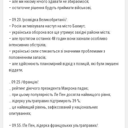
– але ми нікому нічого здавати не збираємося;
– остаточне рішення будуть приймати військові;
– 09.20 /розвідка Великобританії/:
– Росія активізувала наступ на місто Бахмут;
– українська оборона все ще утримує західні райони міста;
– але протягом останніх 48 годин вони зазнали особливо
інтенсивних обстрілів;
– українські сили стикаються зі значними проблемами з
поповненням запасів;
– але здійснюють планомірний відхід з позицій, які були змушені
віддати;
.. 09.25 /Франція/:
… рейтинг діючого президента Макрона падає;
… при цьому популярність Ле Пен досягла найвищого рівня;
… лідерку ультраправих підтримують 39 %;
… це найвищий рівень, зафіксований у національних
опитуваннях;
– 09.55 /Ле Пен, лідерка французьких ультраправих/: