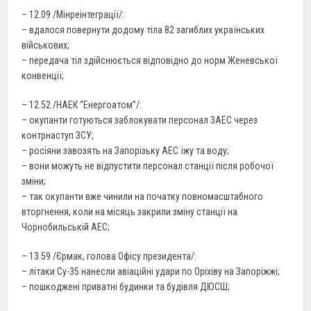
– 12.09 /Мінреінтеграції/:
– вдалося повернути додому тіла 82 загиблих українських
військових;
– передача тіл здійснюється відповідно до норм Женевської
конвенції;
– 12.52 /НАЕК “Енергоатом”/:
– окупанти готуються заблокувати персонал ЗАЕС через
контрнаступ ЗСУ;
– росіяни завозять на Запорізьку АЕС їжу та воду;
– вони можуть не відпустити персонал станції після робочої
зміни;
– так окупанти вже чинили на початку повномасштабного
вторгнення, коли на місяць закрили зміну станції на
Чорнобильській АЕС;
– 13.59 /Єрмак, голова Офісу президента/:
– літаки Су-35 нанесли авіаційні удари по Оріхіву на Запоріжжі;
– пошкоджені приватні будинки та будівля ДЮСШ;