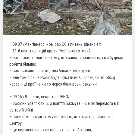
– 09.07 /Макгіннесс, комісар ЄС з питань фінансів/:
– 11-й пакет санкцій проти Росії вже готовий;
– наш посил полягає в тому, що санкції працюють, і ми будемо
робити більше;
– чим сильніші санкції, тим більше вони дієві;
– але тим більше Росія буде шукати нові шляхи, чи то обхід
через інші країни, чи то через банківські рахунки;
– 09.15 /Данілов, секретар РНБО/:
– росіяни уявляють, що взяття Бахмута — це як перемога в II
світовій війні;
– вони божевільні і тому вважають, що взяття районного
центру;
– це вирішення всіх питань, які є в їхній країні;