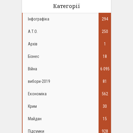
Категорії
Інфографіка
294
А.Т.О.
250
Архів
1
Бізнес
18
Війна
6 095
вибори-2019
81
Економіка
562
Крим
30
Майдан
15
Підсумки
928