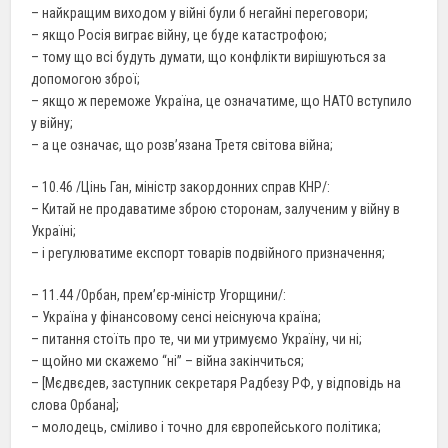
– найкращим виходом у війні були б негайні переговори;
– якщо Росія виграє війну, це буде катастрофою;
– тому що всі будуть думати, що конфлікти вирішуються за
допомогою зброї;
– якщо ж переможе Україна, це означатиме, що НАТО вступило
у війну;
– а це означає, що розв’язана Третя світова війна;
– 10.46 /Цінь Ган, міністр закордонних справ КНР/:
– Китай не продаватиме зброю сторонам, залученим у війну в
Україні;
– і регулюватиме експорт товарів подвійного призначення;
– 11.44 /Орбан, прем’єр-міністр Угорщини/:
– Україна у фінансовому сенсі неіснуюча країна;
– питання стоїть про те, чи ми утримуємо Україну, чи ні;
– щойно ми скажемо “ні” – війна закінчиться;
– [Мєдвєдев, заступник секретаря Радбезу РФ, у відповідь на
слова Орбана];
– молодець, сміливо і точно для європейського політика;