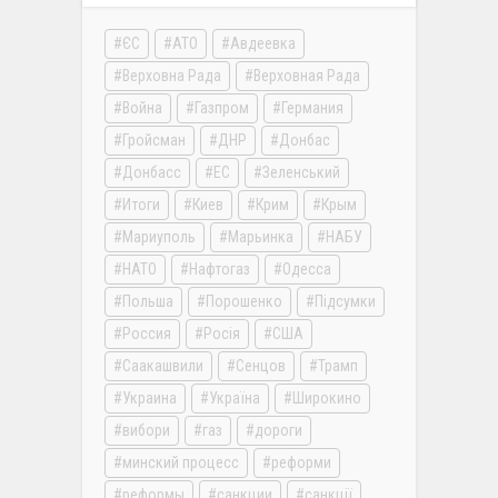
ЄС
АТО
Авдеевка
Верховна Рада
Верховная Рада
Война
Газпром
Германия
Гройсман
ДНР
Донбас
Донбасс
ЕС
Зеленський
Итоги
Киев
Крим
Крым
Мариуполь
Марьинка
НАБУ
НАТО
Нафтогаз
Одесса
Польша
Порошенко
Підсумки
Россия
Росія
США
Саакашвили
Сенцов
Трамп
Украина
Україна
Широкино
вибори
газ
дороги
минский процесс
реформи
реформы
санкции
санкції