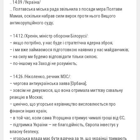
.. 14.09 /Україна/
… Полтавська міська рада звільнила з посади мера Полтави
Мамая, оскільки набрав сили вирок проти нього Вищого
антикорупційного суду;
– 14.12 /Хренін, міністр оборони Білорусі/:
– якщо потрібно, у нас буде і стратегічна ядерна зброя;
– і ми вже займаємося підготовкою наявних у нас майданчиків;
– на силу ми будемо відповідати тільки силою;
– по-іншому на Заході не розуміють;
– 14.26 /Ніколенко, речник МЗС/:
– чергова антиукраїнська заява [Орбана];
– зовсім не дивуємося, що вона отримала миттєву схвальну
реакцію в Москві;
– цинічно, що угорське керівництво висловлюється про
фінанси інших країн;
– в той час, коли сама Угорщина отримує чималі гроші від ЄС;
– підтримка України — не благодійність, Європа інвестує у
власну безпеку;
– угорська влада має бути вдячна за те, що українці тримають