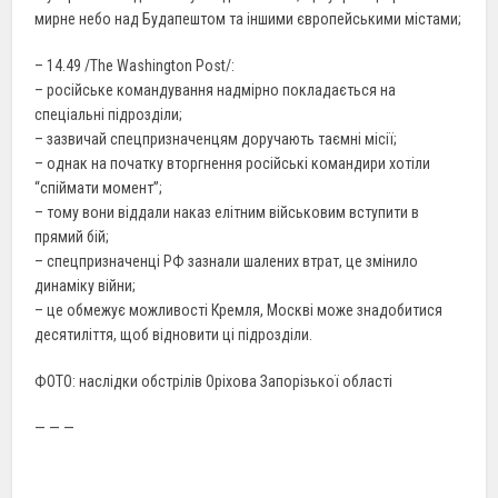
мирне небо над Будапештом та іншими європейськими містами;
– 14.49 /The Washington Post/:
– російське командування надмірно покладається на
спеціальні підрозділи;
– зазвичай спецпризначенцям доручають таємні місії;
– однак на початку вторгнення російські командири хотіли
“спіймати момент”;
– тому вони віддали наказ елітним військовим вступити в
прямий бій;
– спецпризначенці РФ зазнали шалених втрат, це змінило
динаміку війни;
– це обмежує можливості Кремля, Москві може знадобитися
десятиліття, щоб відновити ці підрозділи.
ФОТО: наслідки обстрілів Оріхова Запорізької області
— — —