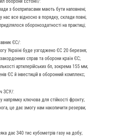
ил оборони Естонії/:
лади з боєприпасами мають бути наповнені;
 нас все відносно в порядку, склади повні;
 приділялося обороноздатності на практиці;
авник ЄС/:
огу Україні буде узгоджено ЄС 20 березня;
и закордонних справ та оборони країн ЄС;
лькості артилерійських бп, зокрема 155 мм;
нів ЄС й інвестицій в оборонний комплекс;
ч ЗСУ/:
у напрямку ключова для стійкості фронту;
ога, це дає змогу нам накопичити резерви;
ка дає 340 тис кубометрів газу на добу;