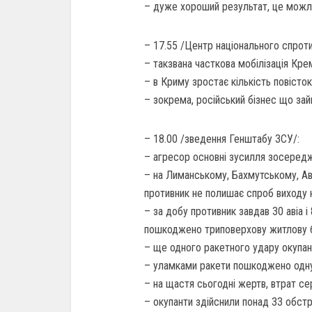
– дуже хороший результат, це можл
– 17.55 /Центр національного спроти
– такзвана часткова мобілізація Кре
– в Криму зростає кількість повісток
– зокрема, російський бізнес що зай
– 18.00 /зведення Генштабу ЗСУ/:
– агресор основні зусилля зосереджу
– на Лиманському, Бахмутському, Ав
противник не полишає спроб виходу 
– за добу противник завдав 30 авіа і
пошкоджено триповерхову житлову бу
– ще одного ракетного удару окупант
– уламками ракети пошкоджено одну 
– на щастя сьогодні жертв, втрат с
– окупанти здійснили понад 33 обстр