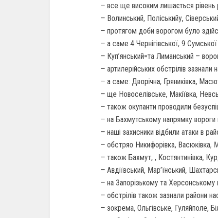
– все ще високим лишається рівень р
– Волинський, Поліськийу, Сіверськи
– протягом доби ворогом було здійс
– а саме 4 Чернігівської, 9 Сумської
– Куп’янський=та Лиманський – воро
– артилерійських обстрілів зазнали н
– а саме: Дворічна, Гряниківка, Масю
– ще Новоселівське, Макіївка, Невськ
– також окупанти проводили безуспішн
– на Бахмутському напрямку вороги 
– наші захисники відбили атаки в рай
– обстряо Никифорівка, Васюківка, Мі
– також Бахмут, , Костянтинівка, Ку
– Авдіївський, Мар’їнський, Шахтарсь
– на Запорізькому та Херсонському 
– обстрілів також зазнали райони нас
– зокрема, Ольгівське, Гуляйполе, Бі