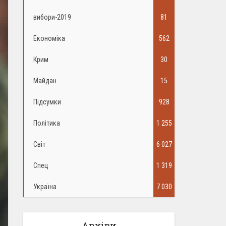
вибори-2019
81
Економіка
562
Крим
30
Майдан
15
Підсумки
928
Політика
1 255
Світ
6 027
Спец
1 319
Україна
7 030
Архіви