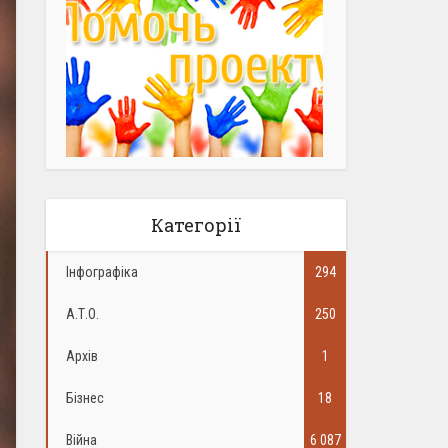
Категорії
Інфографіка
294
А.Т.О.
250
Архів
1
Бізнес
18
Війна
6 087