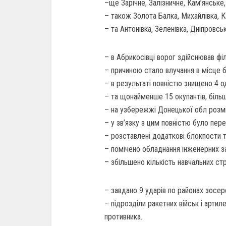
–ще Зарічне, Залізничне, Кам’янське,
– також Золота Балка, Михайлівка, Ка
– та Антонівка, Зеленівка, Дніпровсь
– в Абрикосівці ворог здійснював фі
– причиною стало влучання в місце б
– в результаті повністю знищено 4 о
– та щонайменше 15 окупантів, більш
– на узбережжі Донецької обл розм
– у зв’язку з цим повністю було пер
– розставлені додаткові блокпости та
– помічено обладнання інженерних за
– збільшено кількість навчальних ст
– завдано 9 ударів по районах зосер
– підрозділи ракетних військ і арти
противника.