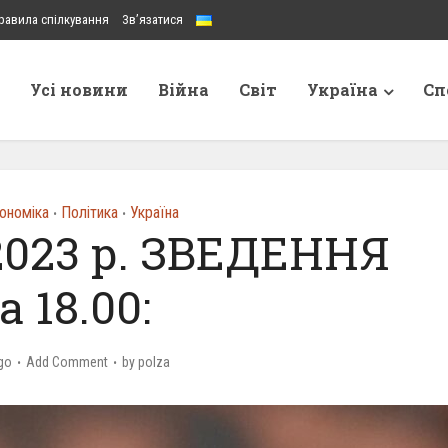
равила спілкування
Зв’язатися
Усі новини
Війна
Світ
Україна
Сп
ономіка
Політика
Україна
•
•
2023 р. ЗВЕДЕННЯ
а 18.00:
go
Add Comment
by
polza