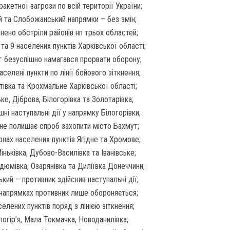
акетної загрози по всій території України;
й та Слобожанський напрямки – без змін;
нено обстріли районів нп трьох областей;
 та 9 населених пунктів Харківської області;
г безуспішно намагався прорвати оборону;
аселені пункти по лінії бойового зіткнення;
тівка та Крохмальне Харківської області;
е, Діброва, Білогорівка та Золотарівка;
і наступальні дії у напрямку Білогорівки;
не полишає спроб захопити місто Бахмут;
онах населених пунктів Ягідне та Хромове;
ньківка, Дубово-Василівка та Іванівське;
рдюмівка, Озарянівка та Диліївка Донеччини;
кий – противник здійснив наступальні дії;
напрямках противник лише обороняється;
елених пунктів поряд з лінією зіткнення;
логір’я, Мала Токмачка, Новоданилівка;