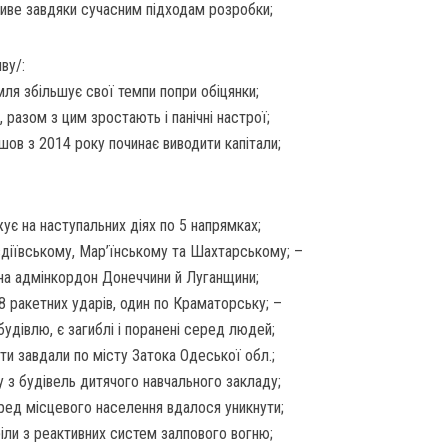
иве завдяки сучасним підходам розробки;
ву/:
мля збільшує свої темпи попри обіцянки;
, разом з цим зростають і панічні настрої;
шов з 2014 року починає виводити капітали;
є на наступальних діях по 5 напрямках;
діївському, Мар’їнському та Шахтарському; –
на адмінкордон Донеччини й Луганщини;
 8 ракетних ударів, один по Краматорську; –
дівлю, є загиблі і поранені серед людей;
и завдали по місту Затока Одеської обл.;
з будівель дитячого навчального закладу;
еред місцевого населення вдалося уникнути;
іли з реактивних систем залпового вогню;