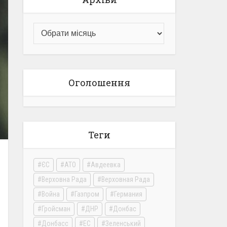
Оголошення
Теги
ЄС
АТО
Авдеевка
Верховна Рада
Верховная Рада
Война
Газпром
Германия
Гройсман
ДНР
Донбас
Донбасс
ЕС
Зеленський