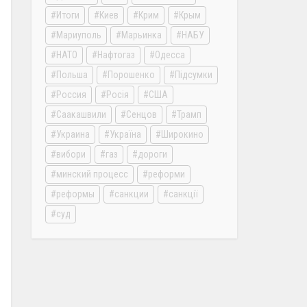
Итоги
Киев
Крим
Крым
Мариуполь
Марьинка
НАБУ
НАТО
Нафтогаз
Одесса
Польша
Порошенко
Підсумки
Россия
Росія
США
Саакашвили
Сенцов
Трамп
Украина
Україна
Широкино
вибори
газ
дороги
минский процесс
реформи
реформы
санкции
санкції
суд