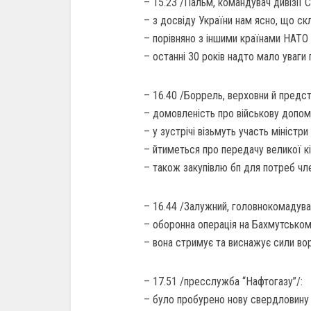
– 15.23 /Пальм, командувач дивізії С
– з досвіду України нам ясно, що ск
– порівняно з іншими країнами НАТО у
– останні 30 років надто мало уваги
– 16.40 /Боррель, верховни й предст
– домовленість про військову допом
– у зустрічі візьмуть участь міністр
– йтиметься про передачу великої кі
– також закупівлю бп для потреб чле
– 16.44 /Залужний, головнокомадува
– оборонна операція на Бахмутськом
– вона стримує та виснажує сили вор
– 17.51 /пресслужба “Нафтогазу”/:
– було пробурено нову свердловину я