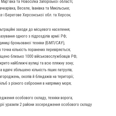
 Мар’ївка та Новосілка Запорізької області;
чкарівка, Веселе, Іванівка та Микільське;
ке і Берегове Херсонської обл. та Херсон;
льтраційні заходи до місцевого населення;
азування одного з підрозділів армії РФ;
диниці броньованої техніки (БМП/САУ);
 точна кількість поранених перевіряється;
іщено близько 1000 військовослужбовців РФ;
екрито найближчі вулиці та всю пляжну зону;
 вдвічі збільшено кількість піших патрулів;
городжень, окопів й бліндажів на території;
рільб з різного озброєння в напрямку моря;
едження особового складу, техніки ворога;
лерії уразили 2 райони зосередження особового складу