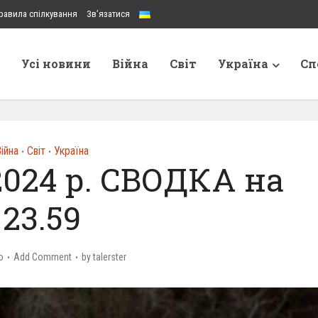
равила спілкування
Зв’язатися
Усі новини
Війна
Світ
Україна
Сп
ійна
Світ
Україна
•
•
2024 р. СВОДКА на
23.59
o
Add Comment
by
talerster