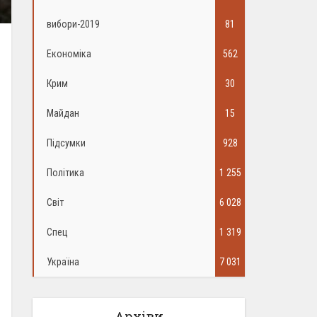
вибори-2019
81
Економіка
562
Крим
30
Майдан
15
Підсумки
928
Політика
1 255
Світ
6 028
Спец
1 319
Україна
7 031
Архіви