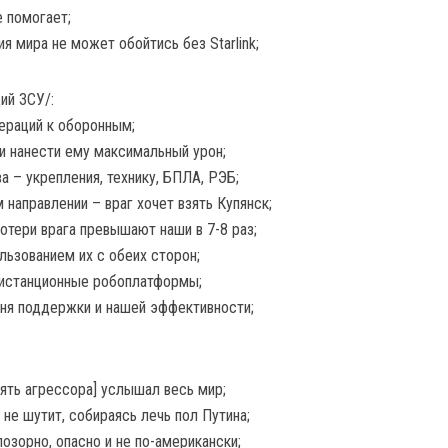
е помогает;
ия мира не может обойтись без Starlink;
ий ЗСУ/:
ераций к оборонным;
и нанести ему максимальный урон;
 – укрепления, технику, БПЛА, РЭБ;
 направлении – враг хочет взять Купянск;
потери врага превышают наши в 7-8 раз;
ользованием их с обеих сторон;
истанционные робоплатформы;
вня поддержки и нашей эффективности;
ять агрессора] услышал весь мир;
 не шутит, собираясь лечь пол Путина;
позорно, опасно и не по-американски;