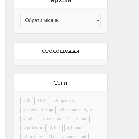
Оголошення
Теги
ЄС
АТО
Авдеевка
Верховна Рада
Верховная Рада
Война
Газпром
Германия
Гройсман
ДНР
Донбас
Донбасс
ЕС
Зеленський