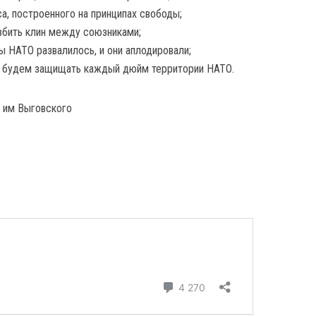
а, построенного на принципах свободы;
 вбить клин между союзниками;
ы НАТО развалилось, и они аплодировали;
ы будем защищать каждый дюйм территории НАТО.
 им Выговского