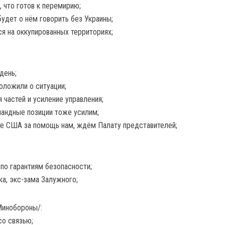
, что готов к перемирию;
будет о нём говорить без Украины;
ся на оккупированных территориях;
день;
доложили о ситуации;
 частей и усиление управления;
мандные позиции тоже усилим;
те США за помощь нам, ждём Палату представителей;
по гарантиям безопасности;
а, экс-зама Залужного;
Минобороны/:
со связью;