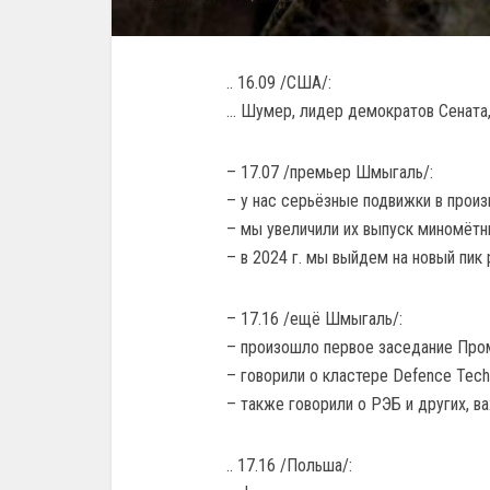
.. 16.09 /США/:
… Шумер, лидер демократов Сената,
– 17.07 /премьер Шмыгаль/:
– у нас серьёзные подвижки в произ
– мы увеличили их выпуск миномётны
– в 2024 г. мы выйдем на новый пик
– 17.16 /ещё Шмыгаль/:
– произошло первое заседание Про
– говорили о кластере Defence Tech
– также говорили о РЭБ и других, в
.. 17.16 /Польша/: