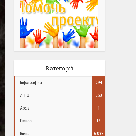
Категорії
Інфографіка
294
А.Т.О.
250
Архів
1
Бізнес
18
Війна
6 088