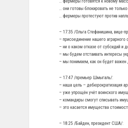
… фермеры готовятся к новому масс
… они готовы блокировать не только
… фермеры протестуют против наплы
– 17.35 /Ольга Стефанишина, вице-п
– присоединение нашего аграрного с
– ни о каком отказе от субсидий и д
– мы будем отстаивать интересы ук
– мы понимаем, как он будет важен
– 17.47 /премьер Шмыгаль/:
– наша цель – дебюрократизация арм
– уже упрощён учёт воинского имущ
– командиры смогут списывать имущ
– это касается имущества стоимость
– 18.25 /Байден, президент США/: