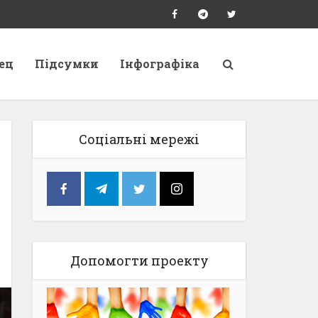
ец
Підсумки
Інфографіка
Соціальні мережі
Допомогти проекту