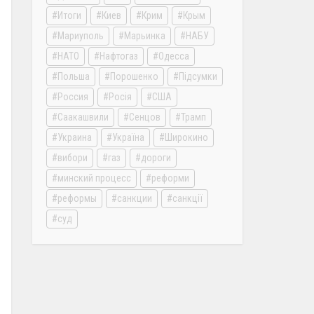
Итоги
Киев
Крим
Крым
Мариуполь
Марьинка
НАБУ
НАТО
Нафтогаз
Одесса
Польша
Порошенко
Підсумки
Россия
Росія
США
Саакашвили
Сенцов
Трамп
Украина
Україна
Широкино
вибори
газ
дороги
минский процесс
реформи
реформы
санкции
санкції
суд