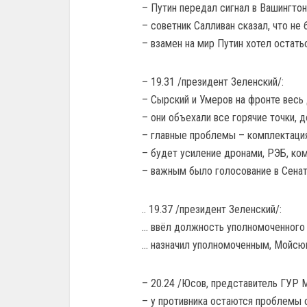
– Путин передал сигнал в Вашингтон
– советник Салливан сказал, что не 
– взамен на мир Путин хотел остать
– 19.31 /президент Зеленский/:
– Сырский и Умеров на фронте весь 
– они объехали все горячие точки, 
– главные проблемы – комплектация
– будет усиление дронами, РЭБ, ко
– важным было голосование в Сена
.. 19.37 /президент Зеленский/:
… ввёл должность уполномоченного 
… назначил уполномоченным, Мойсюк
– 20.24 /Юсов, представитель ГУР 
– у противника остаются проблемы 