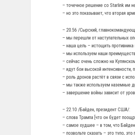
– точечное решение со Starlink им н
– но это показывает, что вторая арм
– 20.56 /Сырский, главнокомандующ
– мы перешли от наступательных оп
– наша цель – истощить противника 
– мы используем наши преимущества
– сейчас очень сложно на Купянском
– идут бои высокой интенсивности, 
– роль дронов растёт в связи с исп
– мы также используем наземные д
– завершение войны зависит от уро
– 22.10 /Байден, президент США/:
– слова Трампа [что он будет поощр
– самое худшее – в том, что Байден
– позвольте сказать – это тупо, это 