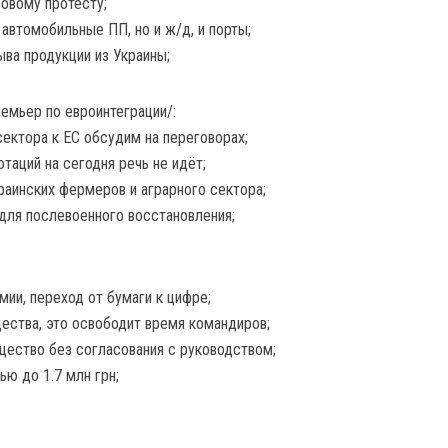
овому протесту;
 автомобильные ПП, но и ж/д, и порты;
ва продукции из Украины;
ремьер по евроинтеграции/:
ектора к ЕС обсудим на переговорах;
отаций на сегодня речь не идёт;
раинских фермеров и аграрного сектора;
 для послевоенного восстановления;
ии, переход от бумаги к цифре;
ества, это освободит время командиров;
ество без согласования с руководством;
ю до 1.7 млн грн;