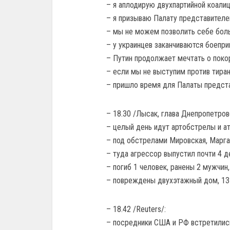
– я аплодирую двухпартийной коали
– я призываю Палату представителе
– мы не можем позволить себе боль
– у украинцев заканчиваются боепри
– Путин продолжает мечтать о покор
– если мы не выступим против тира
– пришло время для Палаты предста
– 18.30 /Лысак, глава Днепропетров
– целый день идут артобстрелы и а
– под обстрелами Мировская, Марга
– туда агрессор выпустил почти 4 д
– погиб 1 человек, ранены 2 мужчин
– повреждены двухэтажный дом, 13 
– 18.42 /Reuters/:
– посредники США и РФ встретились 