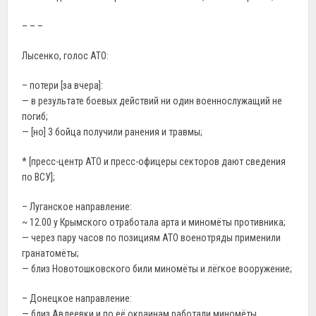
– – –
Лысенко, голос АТО:
– потери [за вчера]:
— в результате боевых действий ни один военнослужащий не
погиб;
— [но] 3 бойца получили ранения и травмы;
* [пресс-центр АТО и пресс-офицеры секторов дают сведения
по ВСУ];
– Луганское направление:
~ 12.00 у Крымского отработала арта и миномёты противника;
— через пару часов по позициям АТО военотряды применили
гранатомёты;
— близ Новотошковского били миномёты и лёгкое вооружение;
– Донецкое направление:
— близ Авдеевки и по её окраинам работали миномёты