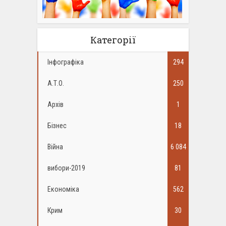
Категорії
Інфографіка
294
А.Т.О.
250
Архів
1
Бізнес
18
Війна
6 084
вибори-2019
81
Економіка
562
Крим
30