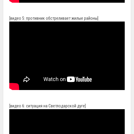
[видео 5: противник обстреливает жилые районы]
[видео 6: ситуация на Светлодарской дуге]