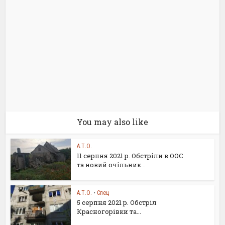
You may also like
А.Т.О.
11 серпня 2021 р. Обстріли в ООС
та новий очільник...
А.Т.О.
•
Спец
5 серпня 2021 р. Обстріл
Красногорівки та...