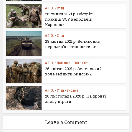
А.Т.О.
•
Спец
26 липня 2021 р. Обстріл
позицій ЗСУ неподалік
Карловки
А.Т.О.
•
Спец
28 квітня 2021 р. Великоднє
перемир’я встановити не...
А.Т.О.
•
Політика
•
Світ
•
Спец
26 квітня 2021 р. Зеленський
хоче змінити Мінськ-2
А.Т.О.
•
Спец
•
Україна
20 листопада 2020 р. На фронті
знову втрати
Leave a Comment