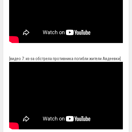
[видео 7: из-за обстрела противника погибли жители Авдеевки]