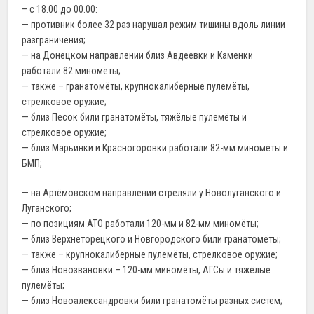
– с 18.00 до 00.00:
— противник более 32 раз нарушал режим тишины вдоль линии
разграничения;
— на Донецком направлении близ Авдеевки и Каменки
работали 82 миномёты;
— также – гранатомёты, крупнокалиберные пулемёты,
стрелковое оружие;
— близ Песок били гранатомёты, тяжёлые пулемёты и
стрелковое оружие;
— близ Марьинки и Красногоровки работали 82-мм миномёты и
БМП;
— на Артёмовском направлении стреляли у Новолуганского и
Луганского;
— по позициям АТО работали 120-мм и 82-мм миномёты;
— близ Верхнеторецкого и Новгородского били гранатомёты;
— также – крупнокалиберные пулемёты, стрелковое оружие;
— близ Новозвановки – 120-мм миномёты, АГСы и тяжёлые
пулемёты;
— близ Новоалександровки били гранатомёты разных систем;