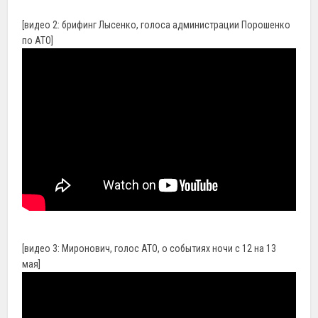
[видео 2: брифинг Лысенко, голоса администрации Порошенко
по АТО]
[видео 3: Миронович, голос АТО, о событиях ночи с 12 на 13
мая]