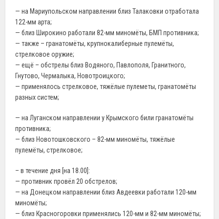
— на Мариупольском направлении близ Талаковки отработала
122-мм арта;
— близ Широкино работали 82-мм миномёты, БМП противника;
— также – гранатомёты, крупнокалиберные пулемёты,
стрелковое оружие;
— ещё – обстрелы близ Водяного, Павлополя, Гранитного,
Гнутово, Чермалыка, Новотроицкого;
— применялось стрелковое, тяжёлые пулеметы, гранатомёты
разных систем;
— на Луганском направлении у Крымского били гранатомёты
противника;
— близ Новотошковского – 82-мм миномёты, тяжёлые
пулемёты, стрелковое;
– в течение дня [на 18.00]:
— противник провёл 20 обстрелов;
— на Донецком направлении близ Авдеевки работали 120-мм
миномёты;
— близ Красногоровки применялись 120-мм и 82-мм миномёты;