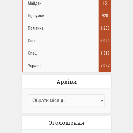
Майдан
15
Підсумки
928
Політика
1 255
Світ
6 024
Спец
1 319
Україна
7 027
Архіви
Оголошення