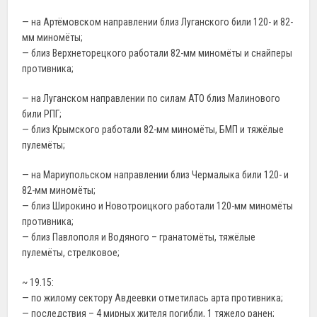
— на Артёмовском направлении близ Луганского били 120- и 82-
мм миномёты;
— близ Верхнеторецкого работали 82-мм миномёты и снайперы
противника;
— на Луганском направлении по силам АТО близ Малинового
били РПГ;
— близ Крымского работали 82-мм миномёты, БМП и тяжёлые
пулемёты;
— на Мариупольском направлении близ Чермалыка били 120- и
82-мм миномёты;
— близ Широкино и Новотроицкого работали 120-мм миномёты
противника;
— близ Павлополя и Водяного – гранатомёты, тяжёлые
пулемёты, стрелковое;
~ 19.15:
— по жилому сектору Авдеевки отметилась арта противника;
— последствия – 4 мирных жителя погибли, 1 тяжело ранен;