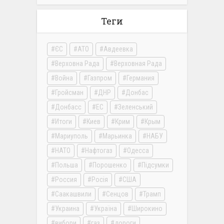
Теги
ЄС
АТО
Авдеевка
Верховна Рада
Верховная Рада
Война
Газпром
Германия
Гройсман
ДНР
Донбас
Донбасс
ЕС
Зеленський
Итоги
Киев
Крим
Крым
Мариуполь
Марьинка
НАБУ
НАТО
Нафтогаз
Одесса
Польша
Порошенко
Підсумки
Россия
Росія
США
Саакашвили
Сенцов
Трамп
Украина
Україна
Широкино
вибори
газ
дороги