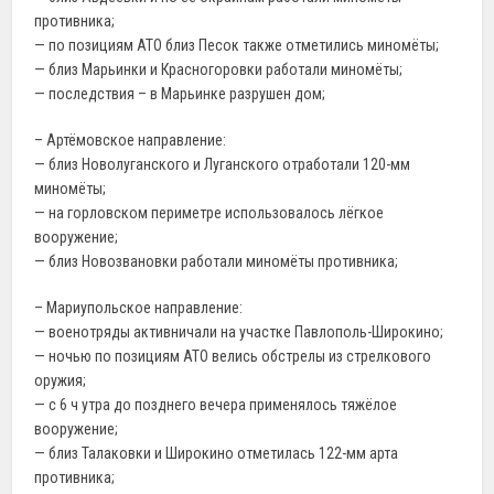
противника;
— по позициям АТО близ Песок также отметились миномёты;
— близ Марьинки и Красногоровки работали миномёты;
— последствия – в Марьинке разрушен дом;
– Артёмовское направление:
— близ Новолуганского и Луганского отработали 120-мм
миномёты;
— на горловском периметре использовалось лёгкое
вооружение;
— близ Новозвановки работали миномёты противника;
– Мариупольское направление:
— военотряды активничали на участке Павлополь-Широкино;
— ночью по позициям АТО велись обстрелы из стрелкового
оружия;
— с 6 ч утра до позднего вечера применялось тяжёлое
вооружение;
— близ Талаковки и Широкино отметилась 122-мм арта
противника;