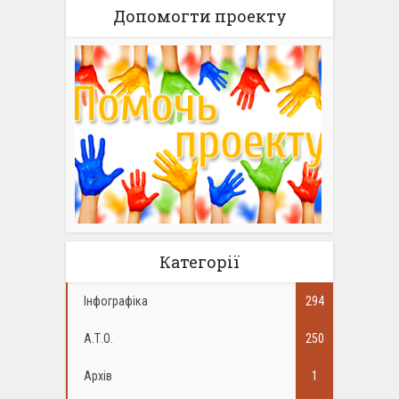
Допомогти проекту
Категорії
Інфографіка
294
А.Т.О.
250
Архів
1