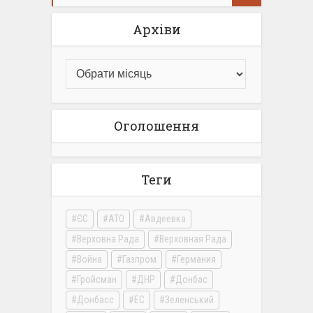
Архіви
Оголошення
Теги
ЄС
АТО
Авдеевка
Верховна Рада
Верховная Рада
Война
Газпром
Германия
Гройсман
ДНР
Донбас
Донбасс
ЕС
Зеленський