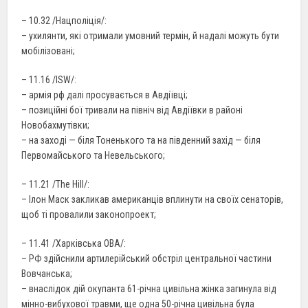
– 10.32 /Нацполіція/:
– ухилянти, які отримали умовний термін, й надалі можуть бути
мобілізовані;
– 11.16 /ISW/:
– армія рф далі просувається в Авдіївці;
– позиційні бої тривали на північ від Авдіївки в районі
Новобахмутівки;
– на заході — біля Тоненького та на південний захід — біля
Первомайського та Невельського;
– 11.21 /The Hill/:
– Ілон Маск закликав американців вплинути на своїх сенаторів,
щоб ті провалили законопроект;
– 11.41 /Харківська ОВА/:
– РФ здійснили артилерійський обстріл центральної частини
Вовчанська;
– внаслідок дій окупанта 61-річна цивільна жінка загинула від
мінно-вибухової травми, ще одна 50-річна цивільна була