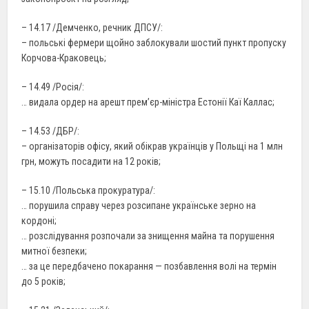
– 14.17 /Демченко, речник ДПСУ/:
– польські фермери щойно заблокували шостий пункт пропуску
Корчова-Краковець;
– 14.49 /Росія/:
… видала ордер на арешт прем’єр-міністра Естонії Каї Каллас;
– 14.53 /ДБР/:
– організаторів офісу, який обікрав українців у Польщі на 1 млн
грн, можуть посадити на 12 років;
– 15.10 /Польська прокуратура/:
… порушила справу через розсипане українське зерно на
кордоні;
… розслідування розпочали за знищення майна та порушення
митної безпеки;
… за це передбачено покарання — позбавлення волі на термін
до 5 років;