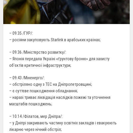
– 09.35 /ГУР/:
– росіяни закуповують Starlink в арабських країнах;
– 09.36 /Міністерство розвитку/:
– Японія передала Україні «ґрунтову броню» для захисту
об’єктів критичної інфраструктури;
– 09.43 /Міненерго/:
– обстріляно одну з ТЕС на Дніпропетровщині;
– є суттєве пошкодження обладнання;
– наразі триває ліквідація наслідків пожежі та уточнення
масштабів пошкоджень;
– 10.14 /Філатов, мер Дніпра/:
– у Дніпрі закривають частину освітніх закладів і евакуюють
лікарню через нічний обстріл;