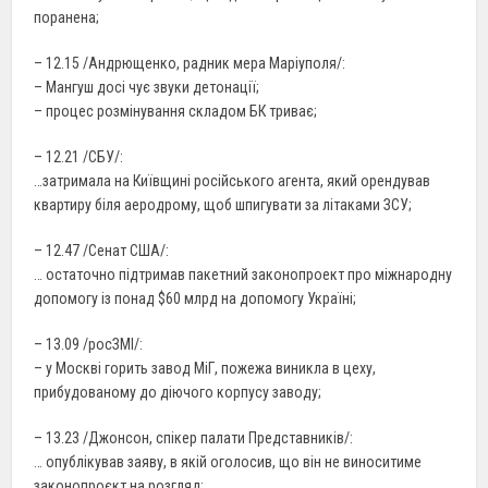
поранена;
– 12.15 /Андрющенко, радник мера Маріуполя/:
– Мангуш досі чує звуки детонації;
– процес розмінування складом БК триває;
– 12.21 /СБУ/:
…затримала на Київщині російського агента, який орендував
квартиру біля аеродрому, щоб шпигувати за літаками ЗСУ;
– 12.47 /Сенат США/:
… остаточно підтримав пакетний законопроект про міжнародну
допомогу із понад $60 млрд на допомогу Україні;
– 13.09 /росЗМІ/:
– у Москві горить завод МіГ, пожежа виникла в цеху,
прибудованому до діючого корпусу заводу;
– 13.23 /Джонсон, спікер палати Представників/:
… опублікував заяву, в якій оголосив, що він не виноситиме
законопроєкт на розгляд;