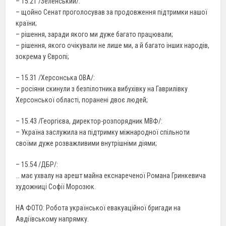
– 15.21 /Зеленський/:
– щойно Сенат проголосував за продовження підтримки нашої
країни;
– рішення, заради якого ми дуже багато працювали;
– рішення, якого очікували не лише ми, а й багато інших народів,
зокрема у Європі;
– 15.31 /Херсонська ОВА/:
– росіяни скинули з безпілотника вибухівку на Гаврилівку
Херсонської області, поранені двоє людей;
– 15.43 /Георгієва, директор-розпорядник МВФ/:
– Україна заслужила на підтримку міжнародної спільноти
своїми дуже розважливими внутрішніми діями;
– 15.54 /ДБР/:
… має ухвалу на арешт майна екснареченої Романа Гринкевича
художниці Софії Морозюк.
НА ФОТО: Робота української евакуаційної бригади на
Авдіївському напрямку.