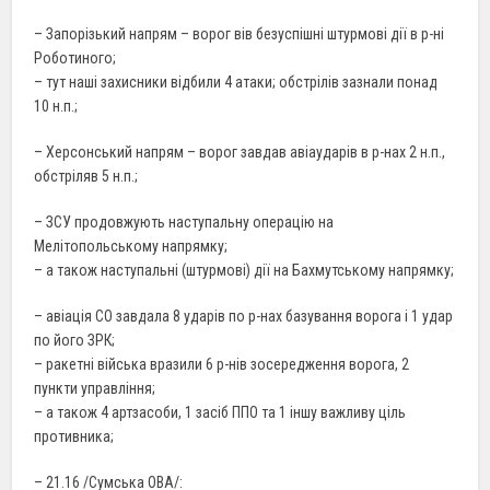
– Запорізький напрям – ворог вів безуспішні штурмові дії в р-ні
Роботиного;
– тут наші захисники відбили 4 атаки; обстрілів зазнали понад
10 н.п.;
– Херсонський напрям – ворог завдав авіаударів в р-нах 2 н.п.,
обстріляв 5 н.п.;
– ЗСУ продовжують наступальну операцію на
Мелітопольському напрямку;
– а також наступальні (штурмові) дії на Бахмутському напрямку;
– авіація СО завдала 8 ударів по р-нах базування ворога і 1 удар
по його ЗРК;
– ракетні війська вразили 6 р-нів зосередження ворога, 2
пункти управління;
– а також 4 артзасоби, 1 засіб ППО та 1 іншу важливу ціль
противника;
– 21.16 /Сумська ОВА/: