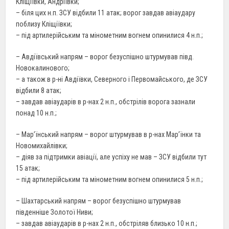
Кліщіївки, Андріївки;
– біля цих н.п. ЗСУ відбили 11 атак; ворог завдав авіаудару
поблизу Кліщіївки;
– під артилерійським та мінометним вогнем опинилися 4 н.п.;
– Авдіївський напрям – ворог безуспішно штурмував півд.
Новокалинового;
– а також в р-ні Авдіївки, Северного і Первомайського, де ЗСУ
відбили 8 атак;
– завдав авіаударів в р-нах 2 н.п., обстрілів ворога зазнали
понад 10 н.п.;
– Мар’їнський напрям – ворог штурмував в р-нах Мар’їнки та
Новомихайлівки;
– діяв за підтримки авіації, але успіху не мав – ЗСУ відбили тут
15 атак;
– під артилерійським та мінометним вогнем опинилися 5 н.п.;
– Шахтарський напрям – ворог безуспішно штурмував
південніше Золотої Ниви;
– завдав авіаударів в р-нах 2 н.п., обстріляв близько 10 н.п.;