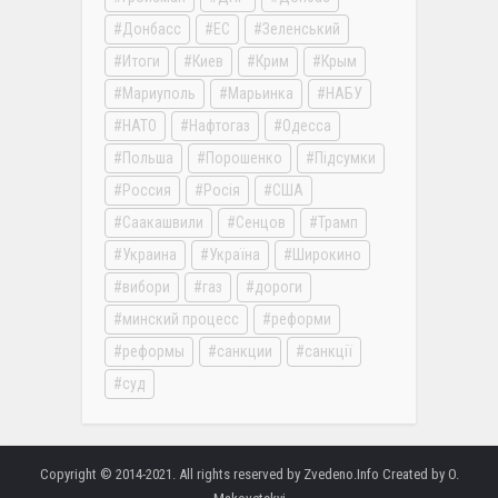
Донбасс
ЕС
Зеленський
Итоги
Киев
Крим
Крым
Мариуполь
Марьинка
НАБУ
НАТО
Нафтогаз
Одесса
Польша
Порошенко
Підсумки
Россия
Росія
США
Саакашвили
Сенцов
Трамп
Украина
Україна
Широкино
вибори
газ
дороги
минский процесс
реформи
реформы
санкции
санкції
суд
Copyright © 2014-2021. All rights reserved by Zvedeno.Info Created by O.