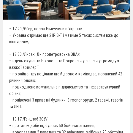
– 17.20 /Єґер, посол Німеччини в Україні/:
– Україна отримає ще 2 IRIS-Т і матиме 5 таких систем вже до
кінця року;
– 18.30 /Лисак, Дніпропетровська ОВА/:
– вдень окупанти Нікополь та Покровську сільську громаду з
важкої артилерії;
– по райцентру поцілили ще й дроном-камікадзе, поранений 42-
річний чоловік;
– пошкоджене комунальне підприємство та інфраструктурний
об’єкт;
– понівечені 3 приватні будинки, 3 госпспоруди, 2 гаражі, газогін
та ЛЕП;
– 19.17 /Генштаб ЗСУ/:
– протягом доби відбулось 50 бойових зіткнень;
– ворог завдав 2 ракетних та 32 авіаудари, здійснив 23 обстріли