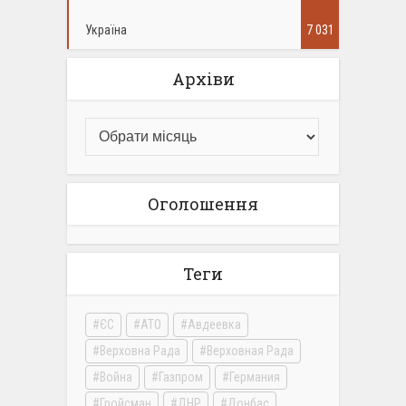
Україна
7 031
Архіви
Оголошення
Теги
ЄС
АТО
Авдеевка
Верховна Рада
Верховная Рада
Война
Газпром
Германия
Гройсман
ДНР
Донбас