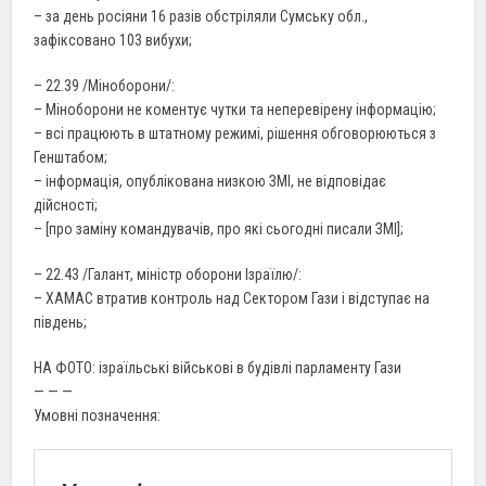
– за день росіяни 16 разів обстріляли Сумську обл.,
зафіксовано 103 вибухи;
– 22.39 /Міноборони/:
– Міноборони не коментує чутки та неперевірену інформацію;
– всі працюють в штатному режимі, рішення обговорюються з
Генштабом;
– інформація, опублікована низкою ЗМІ, не відповідає
дійсності;
– [про заміну командувачів, про які сьогодні писали ЗМІ];
– 22.43 /Галант, міністр оборони Ізраїлю/:
– ХАМАС втратив контроль над Сектором Гази і відступає на
південь;
НА ФОТО: ізраїльські військові в будівлі парламенту Гази
— — —
Умовні позначення: