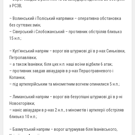
з РСЗВ;
– Волинський і Поліський напрямки – оперативна обстановка
без суттєвих змін;
– Сіверський і Слобожанський – противник обстріляв близько
15 н.п.;
– Куп’янський напрям – ворог вів штурмові дії в р-нах Синьківки,
Петропавлівки;
– а також Іванівки; біля цих н.п. наші воїни відбили 6 атак;
– противник завдав авіаударів в р-нах Першотравневого і
Копанки;
– під артилерійським та мінометним вогнем опинилися 5 н.п.;
– Лиманський напрям – ворог вів безуспішні штурмові дії в р-ні
Новоєгорівки;
– наніс авіаудари в р-нах 2 н.п., з мінометів і артилерії обстріляв
близько 10 н.п.;
– Бахмутський напрям – ворог штурмував біля Іванівського,