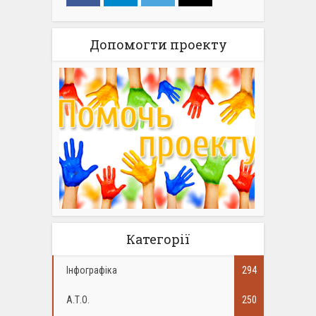
Допомогти проекту
Категорії
Інфографіка
294
А.Т.О.
250