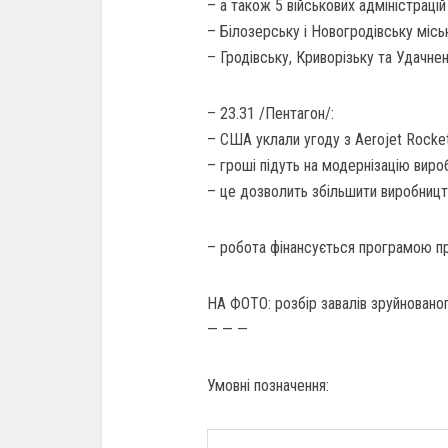
– а також 5 військових адміністраці
– Білозерську і Новогродівську міські
– Гродівську, Криворізьку та Удачненс
– 23.31 /Пентагон/:
– США уклали угоду з Aerojet Rocket
– гроші підуть на модернізацію виро
– це дозволить збільшити виробництв
– робота фінансується програмою пр
НА ФОТО: розбір завалів зруйновано
— — —
Умовні позначення: