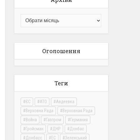
Оголошення
Теги
ЄС
АТО
Авдеевка
Верховна Рада
Верховная Рада
Война
Газпром
Германия
Гройсман
ДНР
Донбас
Донбасс
ЕС
Зеленський