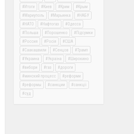
Итоги
Киев
Крим
Крым
Мариуполь
Марьинка
НАБУ
НАТО
Нафтогаз
Одесса
Польша
Порошенко
Підсумки
Россия
Росія
США
Саакашвили
Сенцов
Трамп
Украина
Україна
Широкино
вибори
газ
дороги
минский процесс
реформи
реформы
санкции
санкції
суд