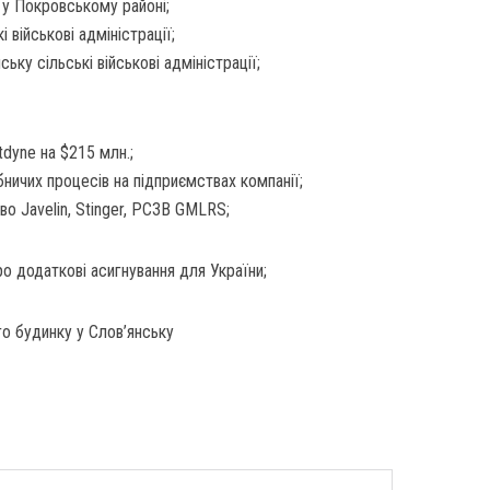
й у Покровському районі;
 військові адміністрації;
ьку сільські військові адміністрації;
dyne на $215 млн.;
бничих процесів на підприємствах компанії;
о Javelin, Stinger, РСЗВ GMLRS;
о додаткові асигнування для України;
го будинку у Слов’янську