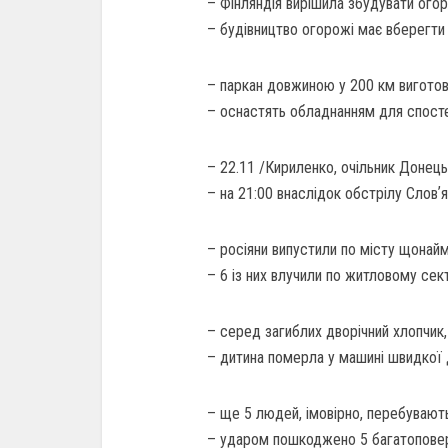
– Фінляндія вирішила збудувати огор
– будівництво огорожі має вберегти у
– паркан довжиною у 200 км виготовл
– оснастять обладнанням для спост
– 22.11 /Кириленко, очільник Донець
– на 21:00 внаслідок обстрілу Словʼ
– росіяни випустили по місту щонай
– 6 із них влучили по житловому сек
– серед загиблих дворічний хлопчик,
– дитина померла у машині швидкої 
– ще 5 людей, імовірно, перебувают
– ударом пошкоджено 5 багатоповерх