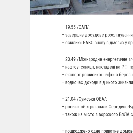
– 19.55 /САП/:
– завершив досудове розслідування 
– оскільки ВАКС знову відмовив у пр
– 20.49 /Міжнародне енергетичне аг
– нафтові санкції, накладені на РФ, 
– експорт російської нафти в березн
– водночас доходи від нього знизил
– 21.04 /Сумська ОВА/:
– росіяни обстрілювали Середино-Бу
– також на місто з ворожого БпЛА с
– пошкоджено одне приватне домовол