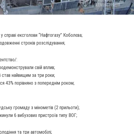
у справі ексголови “Нафтогазу” Коболєва;
одовженні строків розслідування;
ентство/:
продемонстрували свій вплив;
і став найвищим за три роки;
ися 43% порівняно з попереднім роком;
дську громаду з мінометів (2 прильоти);
кинули 6 вибухових пристроїв типу ВОГ;
одіння та три автомобілі;