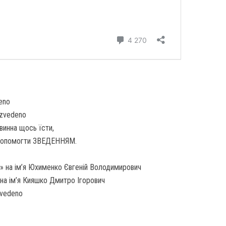
eno
/zvedeno
винна щось їсти,
допомогти ЗВЕДЕННЯМ.
» на ім’я Юхименко Євгеній Володимирович
на ім’я Кияшко Дмитро Ігорович
zvedeno