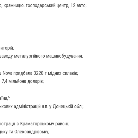
ю, крамницю, господарський центр, 12 авто;
иторій;
заводу металургійного машинобудування;
u Nova придбала 3220 т мідних сплавів;
 7,4 мільйона доларів;
їни/:
кових адміністрацій н.п. у Донецькій обл.;
ністрації в Краматорському районі;
цьку та Олександрівську;