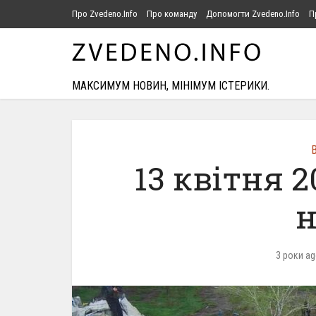
Про Zvedeno.Info
Про команду
Допомогти Zvedeno.Info
П
МАКСИМУМ НОВИН, МІНІМУМ ІСТЕРИКИ.
В
13 квітня 
н
3 роки a