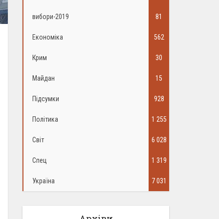
вибори-2019
81
Економіка
562
Крим
30
Майдан
15
Підсумки
928
Політика
1 255
Світ
6 028
Спец
1 319
Україна
7 031
Архіви