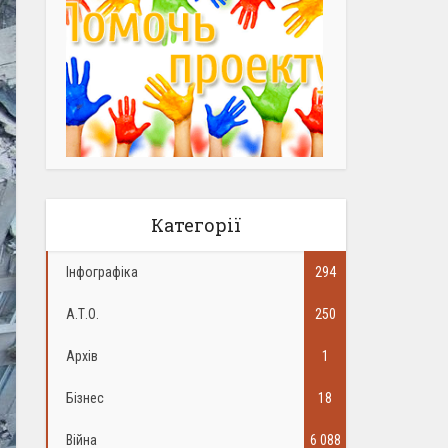
Категорії
Інфографіка
294
А.Т.О.
250
Архів
1
Бізнес
18
Війна
6 088