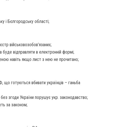
ку і Бєлгородську області;
еєстр військовозобов’язаних;
а буде відправляти в електронній формі;
еною навіть якщо лист з нею не прочитано;
Ф, що готуються вбивати українців – ганьба
ї без згоди України порушує укр. законодавство;
уть за законом;