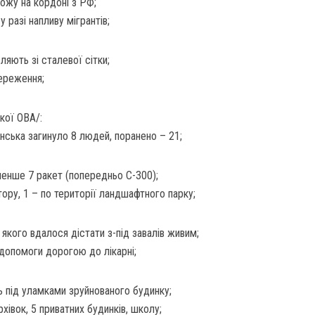
ожу на кордоні з РФ;
 разі напливу мігрантів;
яють зі сталевої сітки;
ереження;
кої ОВА/:
янська загинуло 8 людей, поранено – 21;
менше 7 ракет (попередньо С-300);
тору, 1 – по території ландшафтного парку;
 якого вдалося дістати з-під завалів живим;
допомоги дорогою до лікарні;
ь під уламками зруйнованого будинку;
івок, 5 приватних будинків, школу;