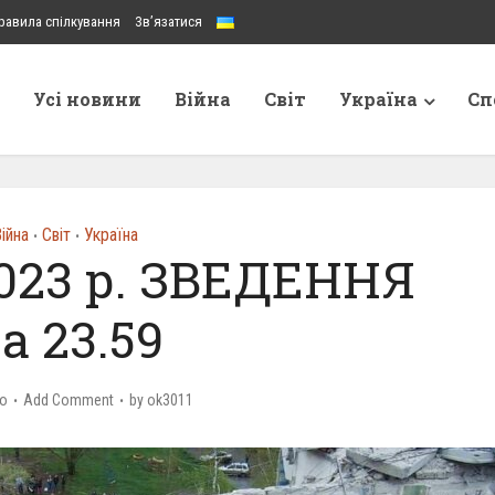
равила спілкування
Зв’язатися
Усі новини
Війна
Світ
Україна
Сп
ійна
Світ
Україна
•
•
2023 р. ЗВЕДЕННЯ
а 23.59
go
Add Comment
by
ok3011