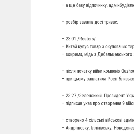
– а ще базу відпочинку, адмінбудівл
– розбір завалів досі триває;
– 23.01 /Reuters/:
– Китай купує товар з окупованих тер
– зокрема, мідь з Дебальцевського 
– після початку війни компанія Quzho
– при цьому заплатила Росії близько
– 23.27 /Зеленський, Президент Укра
– підписав указ про створення 9 війсь
– створено 4 сільські військові адмі
– Андріївську, Іллінівську, Новодоне