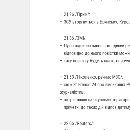
– 21.26 /Гіркін/:
– ЗСУ вторгнуться в Брянську, Курсь
– 21.36 /ЗМІ/:
– Путін підписав закон про єдиний р
– відповідно до нього повістки можн
– таку повістку будуть вважати вруч
– 21.53 /Ніколенко, речник МЗС/:
– сюжет France 24 про військових Р
журналістиці;
– потрапляння на окуповані територі
– причетні до таких дій відповідатим
– 22.06 /Reuters/: