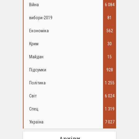
Війна
6 084
вибори-2019
81
Економіка
562
Крим
30
Майдан
15
Підсумки
928
Політика
1 255
Світ
6 024
Спец
1 319
Україна
7 027
Архіви