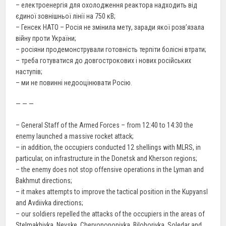
– електроенергія для охолодження реактора надходить від
єдиної зовнішньої лінії на 750 кВ;
– Генсек НАТО – Росія не змінила мету, заради якої розв’язала
війну проти України;
– росіяни продемонстрували готовність терпіти болісні втрати;
– треба готуватися до довгострокових і нових російських
наступів;
– ми не повинні недооцінювати Росію.
— — —
– General Staff of the Armed Forces – from 12:40 to 14:30 the
enemy launched a massive rocket attack;
– in addition, the occupiers conducted 12 shellings with MLRS, in
particular, on infrastructure in the Donetsk and Kherson regions;
– the enemy does not stop offensive operations in the Lyman and
Bakhmut directions;
– it makes attempts to improve the tactical position in the Kupyansl
and Avdiivka directions;
– our soldiers repelled the attacks of the occupiers in the areas of
Stelmakhivka, Nevske, Chervonopopivka, Bilohorivka, Soledar and