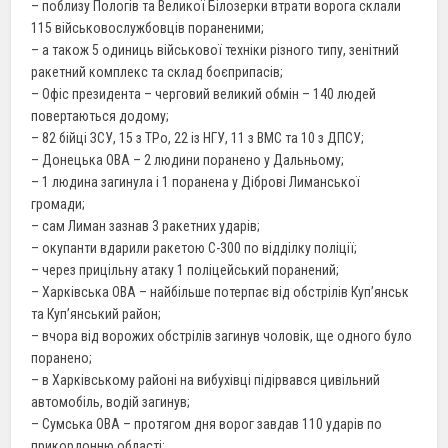
– поблизу Пологів та Великої Білозерки втрати ворога склали
115 військовослужбовців пораненими;
– а також 5 одиниць військової техніки різного типу, зенітний
ракетний комплекс та склад боєприпасів;
– Офіс президента – черговий великий обмін – 140 людей
повертаються додому;
– 82 бійці ЗСУ, 15 з ТРо, 22 із НГУ, 11 з ВМС та 10 з ДПСУ;
– Донецька ОВА – 2 людини поранено у Дальньому;
– 1 людина загинула і 1 поранена у Діброві Лиманської
громади;
– сам Лиман зазнав 3 ракетних ударів;
– окупанти вдарили ракетою С-300 по відділку поліції;
– через прицільну атаку 1 поліцейський поранений;
– Харківська ОВА – найбільше потерпає від обстрілів Куп’янськ
та Куп’янський район;
– вчора від ворожих обстрілів загинув чоловік, ще одного було
поранено;
– в Харківському районі на вибухівці підірвався цивільний
автомобіль, водій загинув;
– Сумська ОВА – протягом дня ворог завдав 110 ударів по
прикордонню області;