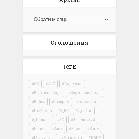
Оголошення
Теги
ЄС
АТО
Авдеевка
Верховна Рада
Верховная Рада
Война
Газпром
Германия
Гройсман
ДНР
Донбас
Донбасс
ЕС
Зеленський
Итоги
Киев
Крим
Крым
Мариуполь
Марьинка
НАБУ