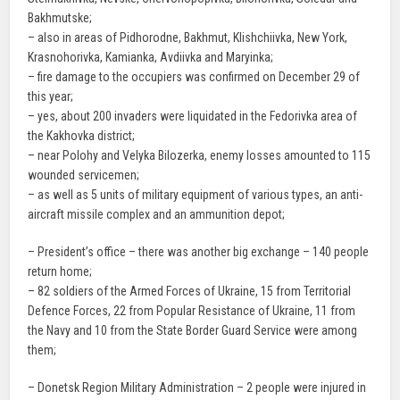
Bakhmutske;
– also in areas of Pidhorodne, Bakhmut, Klishchiivka, New York,
Krasnohorivka, Kamianka, Avdiivka and Maryinka;
– fire damage to the occupiers was confirmed on December 29 of
this year;
– yes, about 200 invaders were liquidated in the Fedorivka area of
the Kakhovka district;
– near Polohy and Velyka Bilozerka, enemy losses amounted to 115
wounded servicemen;
– as well as 5 units of military equipment of various types, an anti-
aircraft missile complex and an ammunition depot;
– President’s office – there was another big exchange – 140 people
return home;
– 82 soldiers of the Armed Forces of Ukraine, 15 from Territorial
Defence Forces, 22 from Popular Resistance of Ukraine, 11 from
the Navy and 10 from the State Border Guard Service were among
them;
– Donetsk Region Military Administration – 2 people were injured in