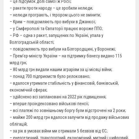
– це підсумок долі самої ж Росії;
– ракети проти народу – це зробили нелюди;
– нелюди програють, і терором цього не змінити;
– Крим – повідомляють про вибухи в Джанкої;
– у Сімферополі та Євпаторії працює вороже ППО;
– РФ – одна з ракет, запущених по Україні, упала у
Волгоградській області;
– повідомляють про вибухи на Білгородщині, у Воронежі;
– Прем’єр-міністр України – на підтримку бізнесу видано 115
млрд грн;
– 80 млрд грн видали нашим аграріям за ці місяці війни;
– понад 700 підприємств було релоковано;
– вдалося утримати стабільність у фінансовій, банківській,
економічній сферах;
– здійснено всі заплановані на 2022 рік підвищення;
– вперше проіндексовано військові пенсії;
– всі платежі по зовнішньому боргу були відстрочені на 2 роки;
– майже 200 млрд грн вдалося залучити від продажу військових
облігацій;
– за рік в умовах війни ми отримали 5 безвізів від ЄС;
– енергетичний, транспортний, економічний, митний і цифровий;