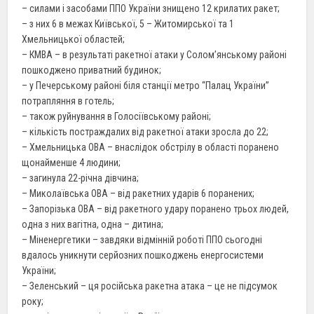
– силами і засобами ППО України знищено 12 крилатих ракет;
– з них 6 в межах Київської, 5 – Житомирської та 1
Хмельницької областей;
– КМВА – в результаті ракетної атаки у Солом’янському районі
пошкоджено приватний будинок;
– у Печерському районі біля станції метро “Палац України”
потрапляння в готель;
– також руйнування в Голосіївському районі;
– кількість постраждалих від ракетної атаки зросла до 22;
– Хмельницька ОВА – внаслідок обстрілу в області поранено
щонайменше 4 людини;
– загинула 22-річна дівчина;
– Миколаївська ОВА – від ракетних ударів 6 поранених;
– Запорізька ОВА – від ракетного удару поранено трьох людей,
одна з них вагітна, одна – дитина;
– Міненергетики – завдяки відмінній роботі ППО сьогодні
вдалось уникнути серйозних пошкоджень енергосистеми
України;
– Зеленський – ця російська ракетна атака – це не підсумок
року;