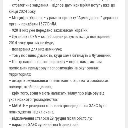
– стратегічне завдання – відповідати критеріям вступу вже до
кінця 2024 року;
– Мінцифри України – у рамках проекту “Армія дронів” державні
органи придбали 1577 БпЛА;
– 928 із них уже передано захисникам України;
– Луганська ОВА – колаборанти розуміють, що повторення
2014 року для них не буде;
– покарання для них неминуче;
– тому постійно думають, куди саме бігтимуть з Луганщини;
– Центр національного спротиву – ворог намагається
проводити примусову паспортизацію на окупованих
территориях;
– лікарі, комунальники та інші мають отримати російських
паспорт, щоб працювати;
– крім того, вони мають написати заяву про відмову від
українського громадянства;
– МАГАТЕ – резервна лінія електропередачі на ЗАЕС була
пошкоджена і відключена;
– відключення сталося 29 грудня після обстрілу;
– наразі на ЗАЕС зупинені всі 6 реакторів;