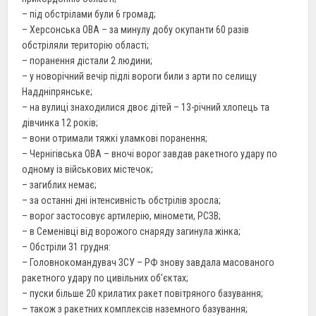
– під обстрілами були 6 громад;
– Херсонська ОВА – за минулу добу окупанти 60 разів
обстріляли територію області;
– поранення дістали 2 людини;
– у новорічний вечір підлі вороги били з арти по селищу
Наддніпрянське;
– на вулиці знаходилися двоє дітей – 13-річний хлопець та
дівчинка 12 років;
– вони отримали тяжкі уламкові поранення;
– Чернігівська ОВА – вночі ворог завдав ракетного удару по
одному із військових містечок;
– загиблих немає;
– за останні дні інтенсивність обстрілів зросла;
– ворог застосовує артилерію, міномети, РСЗВ;
– в Семенівці від ворожого снаряду загинула жінка;
– Обстріли 31 грудня:
– Головнокомандувач ЗСУ – РФ знову завдала масованого
ракетного удару по цивільних обʼєктах;
– пуски більше 20 крилатих ракет повітряного базування;
– також з ракетних комплексів наземного базування;