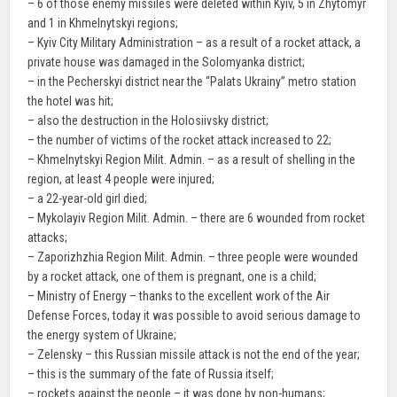
– 6 of those enemy missiles were deleted within Kyiv, 5 in Zhytomyr
and 1 in Khmelnytskyi regions;
– Kyiv City Military Administration – as a result of a rocket attack, a
private house was damaged in the Solomyanka district;
– in the Pecherskyi district near the “Palats Ukrainy” metro station
the hotel was hit;
– also the destruction in the Holosiivsky district;
– the number of victims of the rocket attack increased to 22;
– Khmelnytskyi Region Milit. Admin. – as a result of shelling in the
region, at least 4 people were injured;
– a 22-year-old girl died;
– Mykolayiv Region Milit. Admin. – there are 6 wounded from rocket
attacks;
– Zaporizhzhia Region Milit. Admin. – three people were wounded
by a rocket attack, one of them is pregnant, one is a child;
– Ministry of Energy – thanks to the excellent work of the Air
Defense Forces, today it was possible to avoid serious damage to
the energy system of Ukraine;
– Zelensky – this Russian missile attack is not the end of the year;
– this is the summary of the fate of Russia itself;
– rockets against the people – it was done by non-humans;