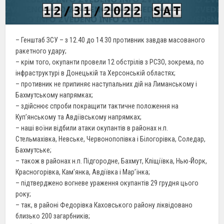
– Генштаб ЗСУ – з 12.40 до 14.30 противник завдав масованого
ракетного удару;
– крім того, окупанти провели 12 обстрілів з РСЗО, зокрема, по
інфраструктурі в Донецькій та Херсонській областях;
– противник не припиняє наступальних дій на Лиманському і
Бахмутському напрямках;
– здійснює спроби покращити тактичне положення на
Куп’янському та Авдіївському напрямках;
– наші воїни відбили атаки окупантів в районах н.п.
Стельмахівка, Невське, Червонопопівка і Білогорівка, Соледар,
Бахмутське;
– також в районах н.п. Підгородне, Бахмут, Кліщіївка, Нью-Йорк,
Красногорівка, Кам’янка, Авдіївка і Мар’їнка;
– підтверджено вогневе ураження окупантів 29 грудня цього
року;
– так, в районі Федорівка Каховського району ліквідовано
близько 200 загарбників;