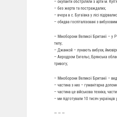
– окупанти обстріляли з арти м. Куп’
– без жертв та постраждалих;
– вчора в с. Бугаївка у лісі підірвали
– обидва госпіталізовані з вибухови
– Міноборони Великої Британії – у 
тилу;
– Джанкой – лунають вибухи, ймовірно
– Аеродром Енгельс, Брянська облас
тривогу;
– Міноборони Великої Британії – вид
– частина з них – гуманітарна допомо
– частина це військова техніка, части
– ми підготували 10 тисяч українців
— — —