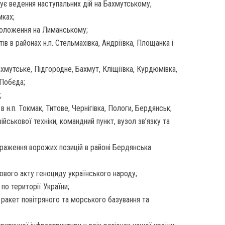
є ведення наступальних дій на Бахмутському,
мках;
положення на Лиманському;
ів в районах н.п. Стельмахівка, Андріївка, Площанка і
ахмутське, Підгородне, Бахмут, Кліщіївка, Курдюмівка,
 Побєда;
;
 н.п. Токмак, Титове, Чернігівка, Пологи, Бердянськ;
ійськової техніки, командний пункт, вузол зв’язку та
ураження ворожих позицій в районі Бердянська
ового акту геноциду українського народу;
по території України;
 ракет повітряного та морського базування та