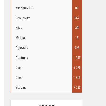
вибори-2019
81
Економіка
562
Крим
30
Майдан
15
Підсумки
928
Політика
1 255
Світ
6 026
Спец
1 319
Україна
7 029
Архіви