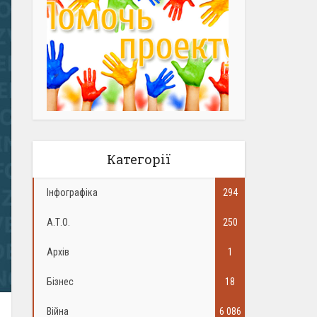
Категорії
Інфографіка
294
А.Т.О.
250
Архів
1
Бізнес
18
Війна
6 086