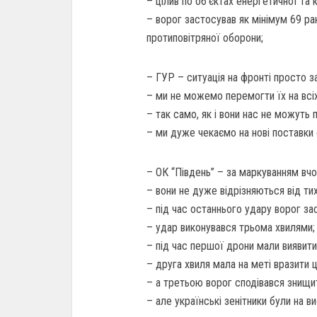
– цілив по об’єктах енергетичної та 
– ворог застосував як мінімум 69 ра
протиповітряної оборони;
– ГУР – ситуація на фронті просто з
– ми не можемо перемогти їх на всі
– так само, як і вони нас не можуть 
– ми дуже чекаємо на нові поставки 
– ОК “Південь” – за маркуванням вчор
– вони не дуже відрізняються від тих
– під час останнього удару ворог з
– удар виконувався трьома хвилями;
– під час першої дрони мали виявити
– друга хвиля мала на меті вразити 
– а третьою ворог сподівався знищит
– але українські зенітники були на в