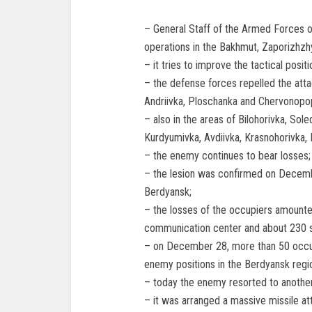
– General Staff of the Armed Forces o
operations in the Bakhmut, Zaporizhzhy
– it tries to improve the tactical posit
– the defense forces repelled the atta
Andriivka, Ploschanka and Chervonopo
– also in the areas of Bilohorivka, Sol
Kurdyumivka, Avdiivka, Krasnohorivka,
– the enemy continues to bear losses;
– the lesion was confirmed on Decemb
Berdyansk;
– the losses of the occupiers amounte
communication center and about 230 
– on December 28, more than 50 occupi
enemy positions in the Berdyansk regi
– today the enemy resorted to another
– it was arranged a massive missile att