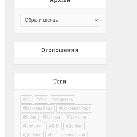
Оголошення
Теги
ЄС
АТО
Авдеевка
Верховна Рада
Верховная Рада
Война
Газпром
Германия
Гройсман
ДНР
Донбас
Донбасс
ЕС
Зеленський