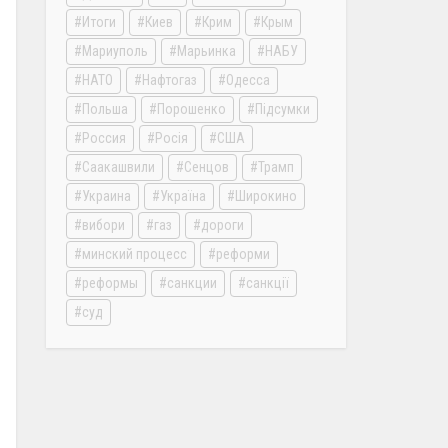
Итоги
Киев
Крим
Крым
Мариуполь
Марьинка
НАБУ
НАТО
Нафтогаз
Одесса
Польша
Порошенко
Підсумки
Россия
Росія
США
Саакашвили
Сенцов
Трамп
Украина
Україна
Широкино
вибори
газ
дороги
минский процесс
реформи
реформы
санкции
санкції
суд