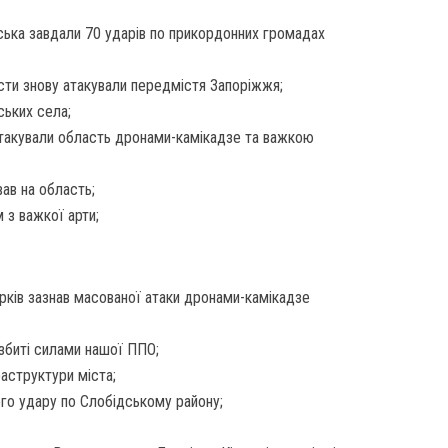
йська завдали 70 ударів по прикордонних громадах
исти знову атакували передмістя Запоріжжя;
ських села;
атакували область дронами-камікадзе та важкою
вав на область;
 з важкої арти;
арків зазнав масованої атаки дронами-камікадзе
 збиті силами нашої ППО;
раструктури міста;
ого удару по Слобідському району;