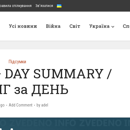
равила спілкування
Зв’язатися
Усі новини
Війна
Світ
Україна
Сп
Підсумки
 – DAY SUMMARY /
Г за ДЕНЬ
ago
Add Comment
by
adel