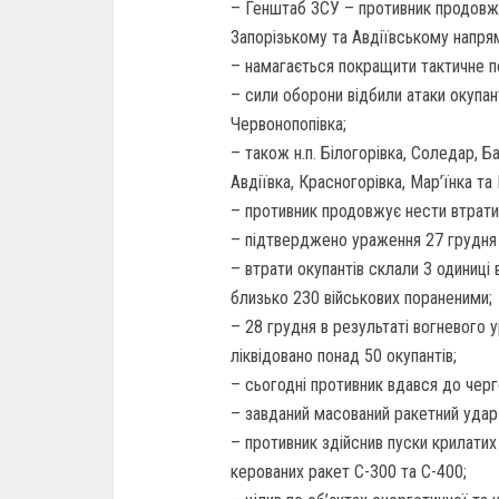
– Генштаб ЗСУ – противник продовжу
Запорізькому та Авдіївському напря
– намагається покращити тактичне 
– сили оборони відбили атаки окупант
Червонопопівка;
– також н.п. Білогорівка, Соледар, Б
Авдіївка, Красногорівка, Мар’їнка та
– противник продовжує нести втрати
– підтверджено ураження 27 грудня в
– втрати окупантів склали 3 одиниці в
близько 230 військових пораненими;
– 28 грудня в результаті вогневого 
ліквідовано понад 50 окупантів;
– сьогодні противник вдався до черг
– завданий масований ракетний удар 
– противник здійснив пуски крилатих
керованих ракет С-300 та С-400;