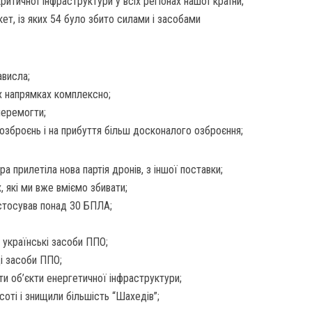
критичної інфраструктури у всіх регіонах нашої країни;
кет, із яких 54 було збито силами і засобами
ависла;
х напрямках комплексно;
перемогти;
озброєнь і на прибуття більш досконалого озброєння;
а прилетіла нова партія дронів, з іншої поставки;
, які ми вже вміємо збивати;
астосував понад 30 БПЛА;
 українські засоби ППО;
ці засоби ППО;
и об’єкти енергетичної інфраструктури;
исоті і знищили більшість “Шахедів”;