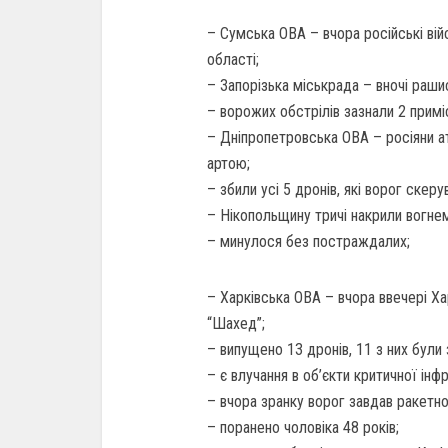
– Сумська ОВА – вчора російські ві
області;
– Запорізька міськрада – вночі раш
– ворожих обстрілів зазнали 2 примі
– Дніпропетровська ОВА – росіяни 
артою;
– збили усі 5 дронів, які ворог скеру
– Нікопольщину тричі накрили вогнем
– минулося без постраждалих;
– Харківська ОВА – вчора ввечері Х
“Шахед”;
– випущено 13 дронів, 11 з них були
– є влучання в об’єкти критичної інф
– вчора зранку ворог завдав ракетн
– поранено чоловіка 48 років;