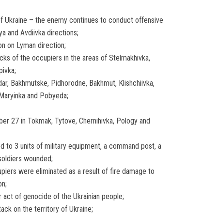
f Ukraine – the enemy continues to conduct offensive
a and Avdiivka directions;
ion on Lyman direction;
cks of the occupiers in the areas of Stelmakhivka,
pivka;
edar, Bakhmutske, Pidhorodne, Bakhmut, Klishchiivka,
 Maryinka and Pobyeda;
er 27 in Tokmak, Tytove, Chernihivka, Pology and
d to 3 units of military equipment, a command post, a
soldiers wounded;
ers were eliminated as a result of fire damage to
on;
 act of genocide of the Ukrainian people;
ack on the territory of Ukraine;