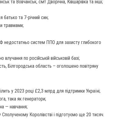
янськ та Вовчанськ, смт Дворічна, Ківшарівка та інші;
ся батько та 7-річний син;
ми травмами;
РФ недостатньо систем ППО для захисту глибокого
 влучання по російській військовій базі;
ть, Білгородська область – оголошено повітряну
ілить у 2023 році £2,3 млрд для підтримки Україні;
га, така як генератори;
на — навчання;
 у Сполученому Королівстві і підготуємо ще 20 тисяч.