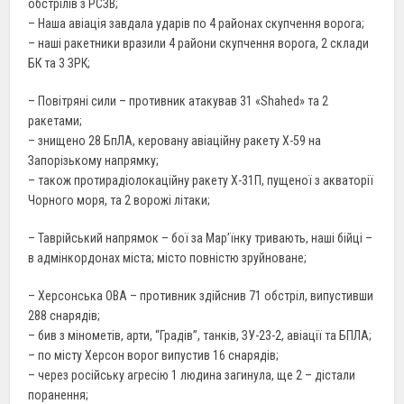
обстрілів з РСЗВ;
– Наша авіація завдала ударів по 4 районах скупчення ворога;
– наші ракетники вразили 4 райони скупчення ворога, 2 склади
БК та 3 ЗРК;
– Повітряні сили – противник атакував 31 «Shahed» та 2
ракетами;
– знищено 28 БпЛА, керовану авіаційну ракету Х-59 на
Запорізькому напрямку;
– також протирадіолокаційну ракету Х-31П, пущеної з акваторії
Чорного моря, та 2 ворожі літаки;
– Таврійський напрямок – бої за Мар’їнку тривають, наші бійці –
в адмінкордонах міста; місто повністю зруйноване;
– Херсонськa ОВА – противник здійснив 71 обстріл, випустивши
288 снарядів;
– бив з мінометів, арти, “Градів”, танків, ЗУ-23-2, авіації та БПЛА;
– по місту Херсон ворог випустив 16 снарядів;
– через російську агресію 1 людина загинула, ще 2 – дістали
поранення;