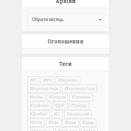
Архіви
Оголошення
Теги
ЄС
АТО
Авдеевка
Верховна Рада
Верховная Рада
Война
Газпром
Германия
Гройсман
ДНР
Донбас
Донбасс
ЕС
Зеленський
Итоги
Киев
Крим
Крым
Мариуполь
Марьинка
НАБУ