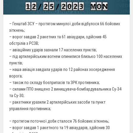
– Генштаб ЗСУ – протягом минулої доби відбулося 66 бойових
зіткнень;
– ворог завдав 2 ракетних та 61 авіаудари, здійснив 45
обстрілів з РСЗВ;
– авіаційних ударів зазнали 17 населених пунктів;
– під артилерійським вогнем опинилися близько 100 населених
пунктів;
– наша авіація завдала ударів по 12 районах зосередження
ворога;
– також по складу боєприпасів та ЗРК противника;
– силами ППО знищено 2 винищувача-бомбардувальника Су-34
та Су-30;
– ракетники уразили 2 артилерійських засоби та пункт
управління противника;
– протягом поточної доби сталося 76 бойових зіткнень;
– ворог завдав 1 ракетного та 19 авіаударів, здійснив 30