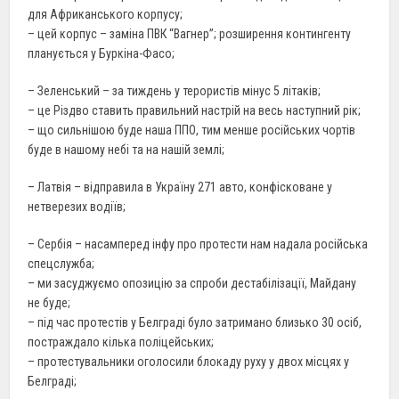
для Африканського корпусу;
– цей корпус – заміна ПВК “Вагнер”; розширення контингенту
планується у Буркіна-Фасо;
– Зеленський – за тиждень у терористів мінус 5 літаків;
– це Різдво ставить правильний настрій на весь наступний рік;
– що сильнішою буде наша ППО, тим менше російських чортів
буде в нашому небі та на нашій землі;
– Латвія – відправила в Україну 271 авто, конфісковане у
нетверезих водіїв;
– Сербія – насамперед інфу про протести нам надала російська
спецслужба;
– ми засуджуємо опозицію за спроби дестабілізації, Майдану
не буде;
– під час протестів у Белграді було затримано близько 30 осіб,
постраждало кілька поліцейських;
– протестувальники оголосили блокаду руху у двох місцях у
Белграді;