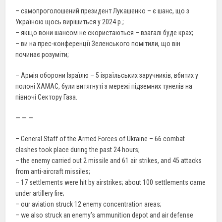
– самопроголошений президент Лукашенко – є шанс, що з
Україною щось вирішиться у 2024 р.;
– якщо вони шансом не скористаються – взагалі буде крах;
– ви на прес-конференції Зеленського помітили, що він
починає розуміти;
– Армія оборони Ізраїлю – 5 ізраїльських заручників, вбитих у
полоні ХАМАС, були витягнуті з мережі підземних тунелів на
півночі Сектору Газа.
— — —
– General Staff of the Armed Forces of Ukraine – 66 combat
clashes took place during the past 24 hours;
– the enemy carried out 2 missile and 61 air strikes, and 45 attacks
from anti-aircraft missiles;
– 17 settlements were hit by airstrikes; about 100 settlements came
under artillery fire;
– our aviation struck 12 enemy concentration areas;
– we also struck an enemy’s ammunition depot and air defense