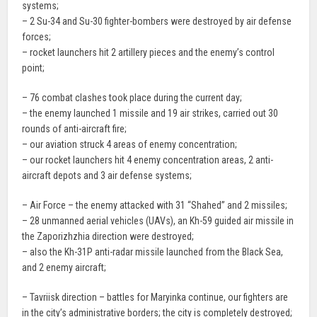
systems;
– 2 Su-34 and Su-30 fighter-bombers were destroyed by air defense
forces;
– rocket launchers hit 2 artillery pieces and the enemy’s control
point;
– 76 combat clashes took place during the current day;
– the enemy launched 1 missile and 19 air strikes, carried out 30
rounds of anti-aircraft fire;
– our aviation struck 4 areas of enemy concentration;
– our rocket launchers hit 4 enemy concentration areas, 2 anti-
aircraft depots and 3 air defense systems;
– Air Force – the enemy attacked with 31 “Shahed” and 2 missiles;
– 28 unmanned aerial vehicles (UAVs), an Kh-59 guided air missile in
the Zaporizhzhia direction were destroyed;
– also the Kh-31P anti-radar missile launched from the Black Sea,
and 2 enemy aircraft;
– Tavriisk direction – battles for Maryinka continue, our fighters are
in the city’s administrative borders; the city is completely destroyed;