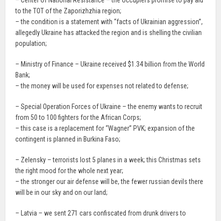
– Center of National Resistance – the occupiers promise to pay aid
to the TOT of the Zaporizhzhia region;
– the condition is a statement with “facts of Ukrainian aggression”,
allegedly Ukraine has attacked the region and is shelling the civilian
population;
– Ministry of Finance – Ukraine received $1.34 billion from the World
Bank;
– the money will be used for expenses not related to defense;
– Special Operation Forces of Ukraine – the enemy wants to recruit
from 50 to 100 fighters for the African Corps;
– this case is a replacement for “Wagner” PVK; expansion of the
contingent is planned in Burkina Faso;
– Zelensky – terrorists lost 5 planes in a week; this Christmas sets
the right mood for the whole next year;
– the stronger our air defense will be, the fewer russian devils there
will be in our sky and on our land;
– Latvia – we sent 271 cars confiscated from drunk drivers to