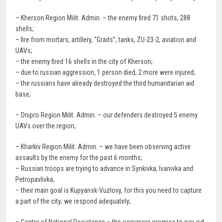
– Kherson Region Milit. Admin. – the enemy fired 71 shots, 288
shells;
– fire from mortars, artillery, “Grads”, tanks, ZU-23-2, aviation and
UAVs;
– the enemy fired 16 shells in the city of Kherson;
– due to russian aggression, 1 person died, 2 more were injured;
– the russians have already destroyed the third humanitarian aid
base;
– Dnipro Region Milit. Admin. – our defenders destroyed 5 enemy
UAVs over the region;
– Kharkiv Region Milit. Admin. – we have been observing active
assaults by the enemy for the past 6 months;
– Russian troops are trying to advance in Synkivka, Ivanivka and
Petropavlivka;
– their main goal is Kupyansk-Vuzlovy, for this you need to capture
a part of the city; we respond adequately;