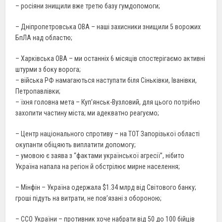
– росіяни знищили вже третю базу гумдопомоги;
– Дніпропетровська ОВА – наші захисники знищили 5 ворожих
БпЛА над областю;
– Харківська ОВА – ми останніх 6 місяців спостерігаємо активні
штурми з боку ворога;
– війська РФ намагаються наступати бiля Сіньківки, Іванівки,
Петропавлівки;
– їхня головна мета – Куп’янськ-Вузловий, для цього потрібно
захопити частину міста; ми адекватно реагуємо;
– Центр національного спротиву – на ТОТ Запорізької області
окупанти обіцяють виплатити допомогу;
– умовою є заява з “фактами української агресії”, нібито
Україна напала на регіон й обстрілює мирне населення;
– Мінфін – Україна одержала $1.34 млрд від Світового банку;
гроші підуть на витрати, не пов’язані з обороною;
– ССО України – противник хоче набрати від 50 до 100 бійців