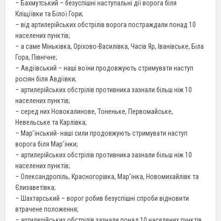
– Бахмутський – безуспішні наступальні дії ворога біля
Кліщіївки та Білої Гори;
– від артилерійських обстрілів ворога постраждали понад 10
населених пунктів;
– а саме Міньківка, Оріхово-Василівка, Часів Яр, Іванівське, Біла
Гора, Північне;
– Авдіївський – наші воїни продовжують стримувати наступ
росіян біля Авдіївки;
– артилерійських обстрілів противника зазнали більш ніж 10
населених пунктів;
– серед них Новокалинове, Тоненьке, Первомайське,
Невельське та Карлівка;
– Мар’їнський- наші сили продовжують стримувати наступ
ворога біля Мар’їнки;
– артилерійських обстрілів противника зазнали більш ніж 10
населених пунктів;
– Олександропіль, Красногорівка, Мар’їнка, Новомихайлівк та
Єлизаветівка;
– Шахтарський – ворог робив безуспішні спроби відновити
втрачене положення;
– артилерійських обстрілів зазнали понад 10 населених пунктів