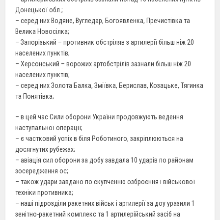
Донецької обл.;
– серед них Водяне, Вугледар, Богоявленка, Пречистівка та
Велика Новосілка;
– Запорізький – противник обстріляв з артилерії більш ніж 20
населених пунктів;
– Херсонський – ворожих артобстрілів зазнали більш ніж 20
населених пунктів;
– серед них Золота Балка, Зміївка, Берислав, Козацьке, Тягинка
та Понятівка;
– в цей час Сили оборони України продовжують ведення
наступальної операції;
– є частковий успіх в біля Роботиного, закріплюються на
досягнутих рубежах;
– авіація сил оборони за добу завдала 10 ударів по районам
зосередження ос;
– також удари завдано по скупченню озброєння і військової
техніки противника;
– наші підрозділи ракетних військ і артилерії за доу уразили 1
зенітно-ракетний комплекс та 1 артилерійський засіб на