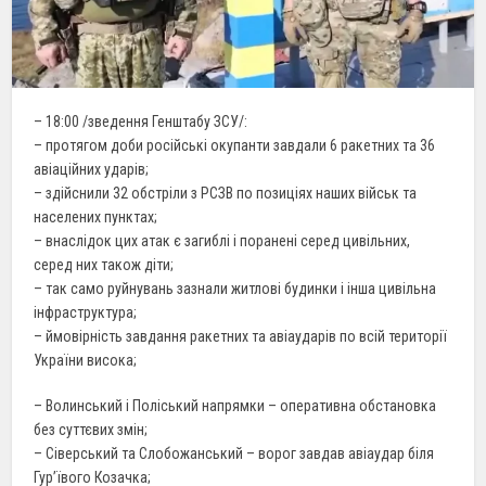
– 18:00 /зведення Генштабу ЗСУ/:
– протягом доби російські окупанти завдали 6 ракетних та 36
авіаційних ударів;
– здійснили 32 обстріли з РСЗВ по позиціях наших військ та
населених пунктах;
– внаслідок цих атак є загиблі і поранені серед цивільних,
серед них також діти;
– так само руйнувань зазнали житлові будинки і інша цивільна
інфраструктура;
– ймовірність завдання ракетних та авіаударів по всій території
України висока;
– Волинський і Поліський напрямки – оперативна обстановка
без суттєвих змін;
– Сіверський та Слобожанський – ворог завдав авіаудар біля
Гур’ївого Козачка;