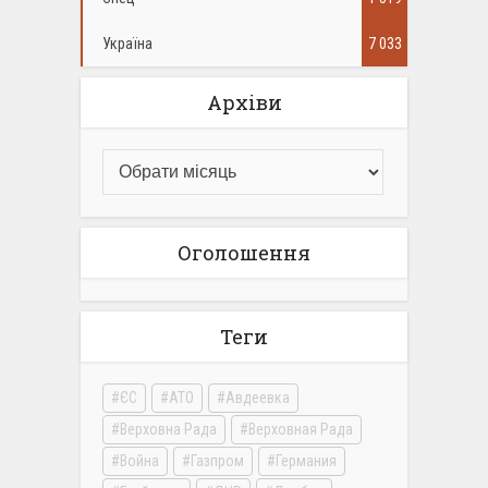
Україна
7 033
Архіви
Оголошення
Теги
ЄС
АТО
Авдеевка
Верховна Рада
Верховная Рада
Война
Газпром
Германия