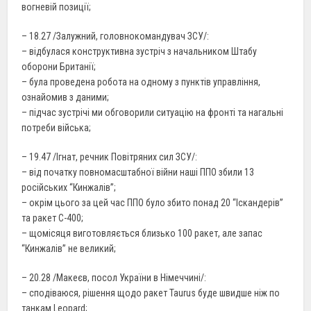
вогневій позиції;
– 18.27 /Залужний, головнокомандувач ЗСУ/:
– відбулася конструктивна зустріч з начальником Штабу
оборони Британії;
– була проведена робота на одному з пунктів управління,
ознайомив з даними;
– підчас зустрічі ми обговорили ситуацію на фронті та нагальні
потреби війська;
– 19.47 /Ігнат, речник Повітряних сил ЗСУ/:
– від початку повномасштабної війни наші ППО збили 13
російських “Кинжалів”;
– окрім цього за цей час ППО було збито понад 20 “Іскандерів”
та ракет С-400;
– щомісяця виготовляється близько 100 ракет, але запас
“Кинжалів” не великий;
– 20.28 /Макеєв, посол України в Німеччині/:
– сподіваюся, рішення щодо ракет Taurus буде швидше ніж по
танкам Leopard;