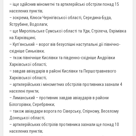
– іще здійснив мінометні та артилерійські обстріли понад 15
населених пунктів;
– зокрема, Клюси Чернігівської області, Середина-Буда,
Яструбине, Водолаги;
– ще Миропільське Сумської області та Уди, Стрілеча, Охрімівка
на Харківщині;
– Куп’янський – ворог вів безуспішні наступальні дії північно-
східніше Синьківки;
– ткож північніше Кислівки та південно-східніше Андріївки
Харківської області;
– завдав авіаударів в районі Кислівки та Першотравневого
Харківської області;
– артилерійських і мінометних обстрілів противника зазнали 4
населені пункти;
– Лиманський – противник завдав авіаударів в райони
Білогорівки, Серебрянки;
– також авіаудари ворога по Сіверську, Спірному, Веселому
Донецької області;
– артилерійських обстрілів противника зазнали ще понад 10
населених пунктів;