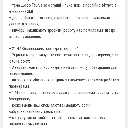
– тема щодо Taurus за останні кілька тижнів постійно фігурує в
німецьких ЗМІ;
– дедалі більше політиків, журналістів і експертів закликають
ухвалити рішення;
– виборці закликають зробити “роботу над помилками” щодо
строків ухвалення;
– 21.47 /Зеленський, президент України/:
– Україна має розмінувати свої території не за десятиріччя, а за
кілька роктв;
– Азербайджан готовий надати нам допомогу, обладнання для
розмінування;
– питання розмінування є одним з ключових напрямків роботи з
партнерами;
– 174 тисячі квадратних км наразі є небезпечними через міни та
боєприпаси;
– кожен день наші спеціалісти видаляють сотні
вибухонебезпечних предметів;
– ми дякуємо кожній країні, яка допомагає нам в цьому
надважливому питанні;