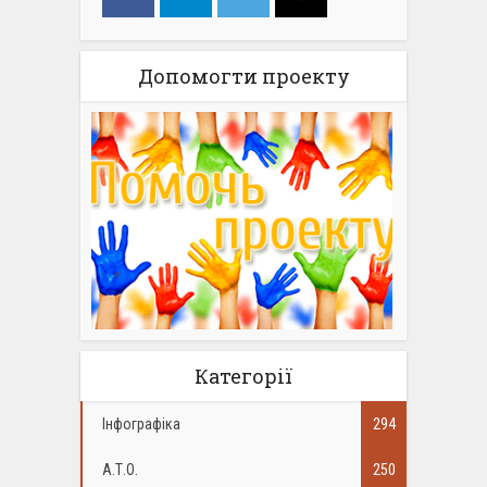
Допомогти проекту
Категорії
Інфографіка
294
А.Т.О.
250