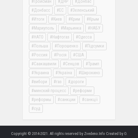
Гройсман
ДНР
Донбас
Донбасс
ЕС
Зеленський
Итоги
Киев
Крим
Крым
Мариуполь
Марьинка
НАБУ
НАТО
Нафтогаз
Одесса
Польша
Порошенко
Підсумки
Россия
Росія
США
Саакашвили
Сенцов
Трамп
Украина
Україна
Широкино
вибори
газ
дороги
минский процесс
реформи
реформы
санкции
санкції
суд
Copyright © 2014-2021. All rights reserved by Zvedeno.Info Created by O.