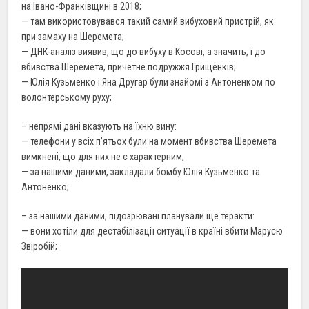
на Івано-Франківщині в 2018;
— там використовувався такий самий вибуховий пристрій, як
при замаху на Шеремета;
— ДНК-аналіз виявив, що до вибуху в Косові, а значить, і до
вбивства Шеремета, причетне подружжя Грищенків;
— Юлія Кузьменко і Яна Другар були знайомі з Антоненком по
волонтерському руху;
– непрямі дані вказують на їхню вину:
— телефони у всіх п’ятьох були на момент вбивства Шеремета
вимкнені, що для них не є характерним;
— за нашими даними, закладали бомбу Юлія Кузьменко та
Антоненко;
– за нашими даними, підозрювані планували ще теракти:
— вони хотіли для дестабілізації ситуації в країні вбити Марусю
Звіробій;