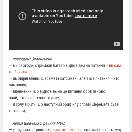
–
президент Зеленський
:
— ми сьогодні отримали багато відповідей на питання –
ви самі
це бачили
;
— ймовірні вбивці Шеремета затримані; але є ще питання – хто
замовник;
— впевнений, що відповідь на це питання обов’язково
знайдеться наступного разу;
— я хочу вірити, що наступний брифінг у справі Шеремета буде
останнім;
–
Артем Шевченко, речник МВС
:
— у подружжя Грищенків
взагалі немає
процесуального статусу