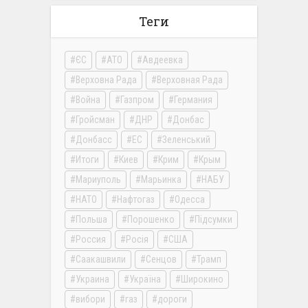
Теги
ЄС
АТО
Авдеевка
Верховна Рада
Верховная Рада
Война
Газпром
Германия
Гройсман
ДНР
Донбас
Донбасс
ЕС
Зеленський
Итоги
Киев
Крим
Крым
Мариуполь
Марьинка
НАБУ
НАТО
Нафтогаз
Одесса
Польша
Порошенко
Підсумки
Россия
Росія
США
Саакашвили
Сенцов
Трамп
Украина
Україна
Широкино
вибори
газ
дороги