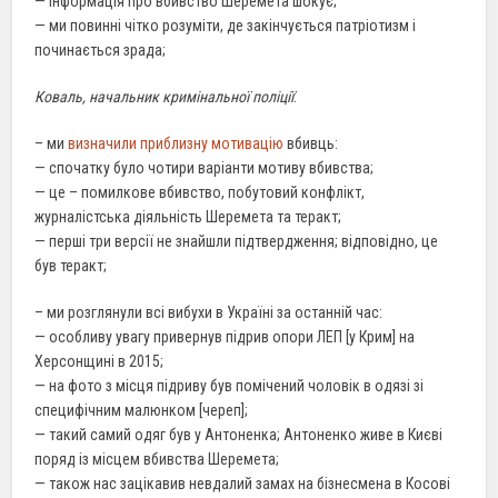
— інформація про вбивство Шеремета шокує;
— ми повинні чітко розуміти, де закінчується патріотизм і
починається зрада;
Коваль, начальник кримінальної поліції
:
– ми
визначили приблизну мотивацію
вбивць:
— спочатку було чотири варіанти мотиву вбивства;
— це – помилкове вбивство, побутовий конфлікт,
журналістська діяльність Шеремета та теракт;
— перші три версії не знайшли підтвердження; відповідно, це
був теракт;
– ми розглянули всі вибухи в Україні за останній час:
— особливу увагу привернув підрив опори ЛЕП [у Крим] на
Херсонщині в 2015;
— на фото з місця підриву був помічений чоловік в одязі зі
специфічним малюнком [череп];
— такий самий одяг був у Антоненка; Антоненко живе в Києві
поряд із місцем вбивства Шеремета;
— також нас зацікавив невдалий замах на бізнесмена в Косові