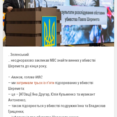
.. Зеленський:
… неодноразово закликав МВС знайти винних у вбивстві
Шеремета до кінця року;
–
Аваков, голова МВС
:
— ми
затримали трьох із п’яти
підозрюваних у вбивстві
Шеремета:
— це – [АТОвці] Яна Другар, Юлія Кузьменко та музикант
Антоненко;
— також підозрюється у вбивстві подружжя Інна та Владислав
Грищенки;