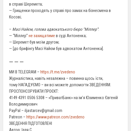
в справі Шеремета;
— Грищенки проходять у справі про замах на бізнесмена в
Косові;
–
Масі Найєм, голова адвокатського бюро “Міллер”
:
— “Міллер”
не захищатиме
в суді Антоненка;
— Шеремет був моїм другом;
— [до брифінгу Масі Найєм був адвокатом Антоненка].
— — —
МИ В TELEGRAM –
https://t.me/zvedeno
Журналістика, навіть незалежна – повинна щось їсти,
тому НАГАДУЄМО – ви всі можете допомогти ЗВЕДЕННЯМ.
ПРОСПОНСОРУВАТИ ПРОЄКТ:
4149 4391 0506 5308 – «ПриватБанк» на ім’я Юхименко Євгеній
Володимирович
PayPal – iljastarcev@gmail.com
Patreon –
https://www.patreon.com/zvedeno
ЗВЕДЕННЯ ПІДГОТОВЛЕНІ
Автор: Ілля С.