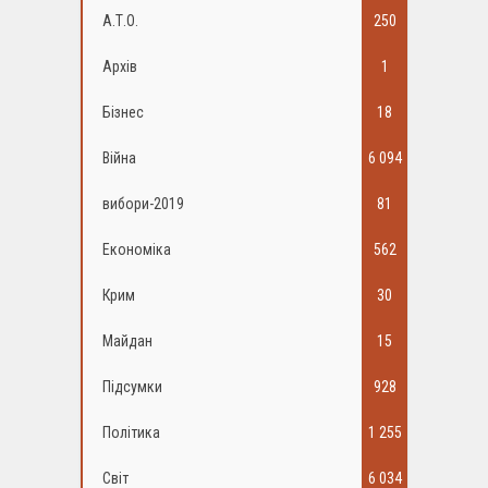
А.Т.О.
250
Архів
1
Бізнес
18
Війна
6 094
вибори-2019
81
Економіка
562
Крим
30
Майдан
15
Підсумки
928
Політика
1 255
Світ
6 034