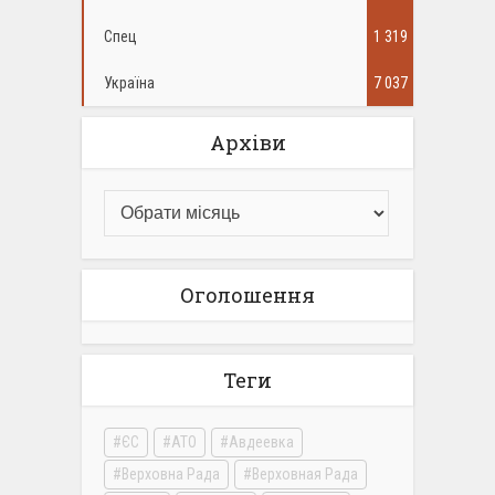
Спец
1 319
Україна
7 037
Архіви
Оголошення
Теги
ЄС
АТО
Авдеевка
Верховна Рада
Верховная Рада