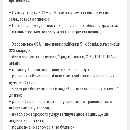
противника;
– Сухопутні сили ЗСУ – на Бахмутському напрямі ситуація
залишається активною;
– Противник вже два тижні як перейшов від оборони до атаки;
– він намагається повернути раніше втрачені позиції;
– Херсонська ОВА – противник здійснив 51 обстріл, випустивши
323 снаряди;
– бив з мінометів, артилерії, “Градів”, танків, С-60, РПГ, БПЛА та
авіації;
– по місту Херсон ворог випустив 30 снарядів;
– російські військові поцілили у житлові квартали населених
пунктів області;
– через російську агресію 6 людей дістали поранення, з них – 1
дитина;
– росія обстріляла автостоянку приватного транспортного
підприємства у Херсон;
– внаслідок ворожого удару загинули двоє водіїв, ще дві
людини – поранена;
– пошкоджено автомобілі та будинок;