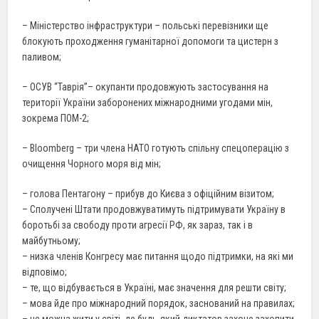
– Міністерство інфраструктури – польські перевізники ще
блокують проходження гуманітарної допомоги та цистерн з
паливом;
– ОСУВ “Таврія”– окупанти продовжують застосування на
території України заборонених міжнародними угодами мін,
зокрема ПОМ-2;
– Bloomberg – три члена НАТО готують спільну спецоперацію з
очищення Чорного моря від мін;
– голова Пентагону – прибув до Києва з офіційним візитом;
– Сполучені Штати продовжуватимуть підтримувати Україну в
боротьбі за свободу проти агресії РФ, як зараз, так і в
майбутньому;
– низка членів Конгресу має питання щодо підтримки, на які ми
відповімо;
– те, що відбувається в Україні, має значення для решти світу;
– мова йде про міжнародний порядок, заснований на правилах;