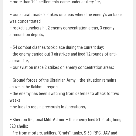
– more than 100 settlements came under artillery fire;
– our aircraft made 2 strikes on areas where the enemy’s air base
was concentrated;
– rocket launchers hit 2 enemy concentration areas, 3 enemy
ammunition depots;
– 54 combat clashes took place during the current day;
– the enemy carried out 3 airstrikes and fired 12 rounds of anti-
aircraft fire;
– our aviation made 2 strikes on enemy concentration areas;
– Ground forces of the Ukrainian Army – the situation remains
active in the Bakhmut region;
– the enemy has been switching from defense to attack for two
weeks;
– he tries to regain previously lost positions;
– Kherson Regional Milit. Admin. – the enemy fired 51 shots, firing
323 shells;
– fire from mortars, artillery, “Grads”, tanks, S-60, RPG, UAV and