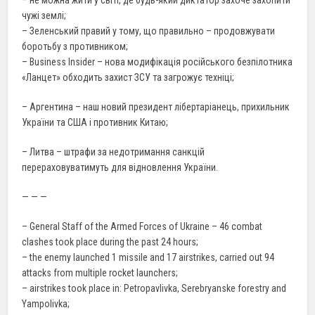
– не можна жити у світі, де будь-який диктатор захоче захопити
чужі землі;
– Зеленський правий у тому, що правильно – продовжувати
боротьбу з противником;
– Business Insider – нова модифікація російського безпілотника
«Ланцет» обходить захист ЗСУ та загрожує техніці;
– Аргентина – наш новий президент лібертаріанець, прихильник
України та США і противник Китаю;
– Литва – штрафи за недотримання санкцій
перераховуватимуть для відновлення України.
— — —
– General Staff of the Armed Forces of Ukraine – 46 combat
clashes took place during the past 24 hours;
– the enemy launched 1 missile and 17 airstrikes, carried out 94
attacks from multiple rocket launchers;
– airstrikes took place in: Petropavlivka, Serebryanske forestry and
Yampolivka;