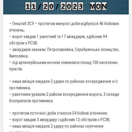
– Генштаб ЗСУ – протягом минулої доби відбулося 46 бойових
зіткнень;
– ворог завдав 1 ракетний та 17 авіаударів, здійснив 94
обстріли з РСЗВ;
– авіаударів зазнали: Петропавлівка, Серебрянське лісництво,
Ямполівка;
– під артилерійським вогнем опинилися понад 100 населених
пунктів;
– наша авіація завдала 2 удари по районах зосередження о/с
противника;
– ракетники уразили 2 райони зосередження ворога, 3 склади
боєприпасів противника;
– протягом поточної доби сталося 54 бойові зіткнення;
– ворог завдав 3 авіаудару і здійснив 12 обстрілів з РСЗВ;
– наша авіація завдала 2 удару по районах скупчення