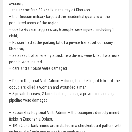
aviation;
– the enemy fired 30 shells in the city of Kherson;
– the Russian military targeted the residential quarters of the
populated areas of the region;
– due to Russian aggression, 6 people were injured, including 1
child;
– Russia fired at the parking lot of a private transport company in
Kherson;
– as a result of an enemy attack, two drivers were killed, two more
people were injured;
– cars and a house were damaged;
– Dnipro Regional Milit. Admin. – during the shelling of Nikopol, the
occupiers killed a woman and wounded a man;
– 3 private houses, 2 farm buildings, a car, a power line and a gas
pipeline were damaged;
– Zaporizhia Regional Milit. Admin. – the occupiers densely mined
fields in Zaporizhia Oblast;
– TM-62 anti-tank mines are installed in a checkerboard pattern with