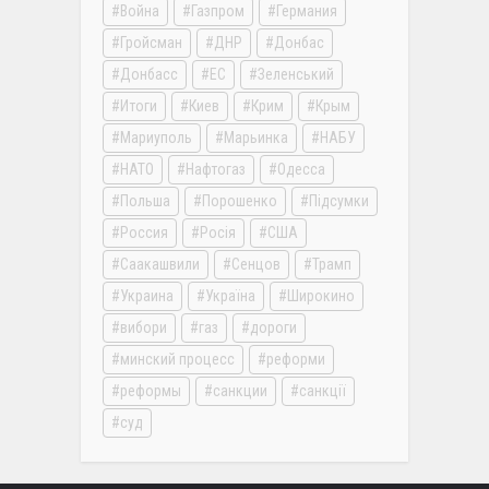
Война
Газпром
Германия
Гройсман
ДНР
Донбас
Донбасс
ЕС
Зеленський
Итоги
Киев
Крим
Крым
Мариуполь
Марьинка
НАБУ
НАТО
Нафтогаз
Одесса
Польша
Порошенко
Підсумки
Россия
Росія
США
Саакашвили
Сенцов
Трамп
Украина
Україна
Широкино
вибори
газ
дороги
минский процесс
реформи
реформы
санкции
санкції
суд