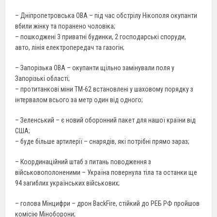
– Дніпропетровська ОВА – під час обстрілу Нікополя окупанти
вбили жінку та поранено чоловіка;
– пошкоджені 3 приватні будинки, 2 господарські споруди,
авто, лінія електропередач та газогін;
– Запорізька ОВА – окупанти щільно замінували поля у
Запорізькі області;
– протитанкові міни ТМ-62 встановлені у шаховому порядку з
інтервалом всього за метр один від одного;
– Зеленський – є новий оборонний пакет для нашої країни від
США;
– буде більше артилерії – снарядів, які потрібні прямо зараз;
– Координаційний штаб з питань поводження з
військовополоненими – Україна повернула тіла та останки ще
94 загиблих українських військових;
– голова Мінцифри – дрон BackFire, стійкий до РЕБ РФ пройшов
комісію Міноборони;