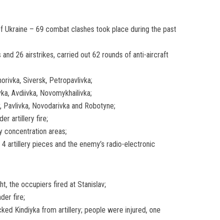
f Ukraine – 69 combat clashes took place during the past
and 26 airstrikes, carried out 62 rounds of anti-aircraft
horivka, Siversk, Petropavlivka;
vka, Avdiivka, Novomykhailivka;
dar, Pavlivka, Novodarivka and Robotyne;
 artillery fire;
y concentration areas;
, 4 artillery pieces and the enemy’s radio-electronic
t, the occupiers fired at Stanislav;
der fire;
ked Kindiyka from artillery; people were injured, one