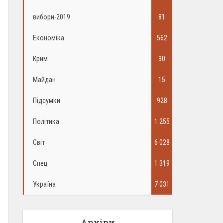
вибори-2019
81
Економіка
562
Крим
30
Майдан
15
Підсумки
928
Політика
1 255
Світ
6 028
Спец
1 319
Україна
7 031
Архіви