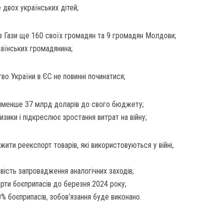
двох українських дітей;
з Гази ще 160 своїх громадян та 9 громадян Молдови;
раїнських громадянина;
о України в ЄС не повинні починатися;
айменше 37 млрд доларів до свого бюджету;
изики i підкреслює зростання витрат на війну;
ти реекспорт товарів, які використовуються у війні,
ість запровадження аналогічних заходів;
арти боєприпасів до березня 2024 року;
0% боєприпасів, зобов’язання буде виконано.