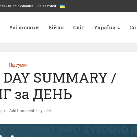
равила спілкування
Зв’язатися
Усі новини
Війна
Світ
Україна
Сп
Підсумки
 – DAY SUMMARY /
Г за ДЕНЬ
ago
Add Comment
by
adel