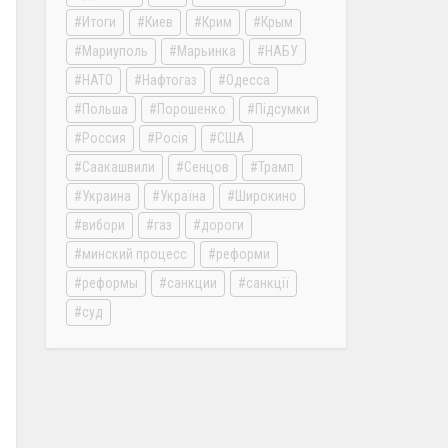
Итоги
Киев
Крим
Крым
Мариуполь
Марьинка
НАБУ
НАТО
Нафтогаз
Одесса
Польша
Порошенко
Підсумки
Россия
Росія
США
Саакашвили
Сенцов
Трамп
Украина
Україна
Широкино
вибори
газ
дороги
минский процесс
реформи
реформы
санкции
санкції
суд