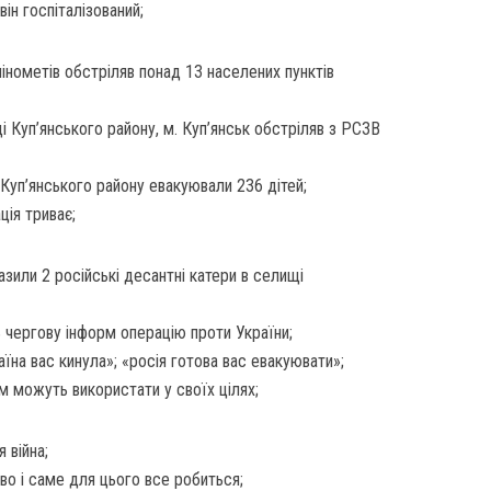
він госпіталізований;
мінометів обстріляв понад 13 населених пунктів
і Куп’янського району, м. Куп’янськ обстріляв з РСЗВ
 Куп’янського району евакуювали 236 дітей;
ція триває;
разили 2 російські десантні катери в селищі
 чергову інформ операцію проти України;
на вас кинула»; «росія готова вас евакуювати»;
ім можуть використати у своїх цілях;
 війна;
во і саме для цього все робиться;