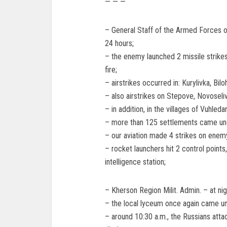
— — —
– General Staff of the Armed Forces o
24 hours;
– the enemy launched 2 missile strikes 
fire;
– airstrikes occurred in: Kurylivka, Bilo
– also airstrikes on Stepove, Novoseli
– in addition, in the villages of Vuhle
– more than 125 settlements came under
– our aviation made 4 strikes on enem
– rocket launchers hit 2 control points
intelligence station;
– Kherson Region Milit. Admin. – at nigh
– the local lyceum once again came un
– around 10:30 a.m., the Russians attac