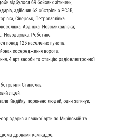
оби відбулося 69 бойових зіткнень;
ударів, здійснив 62 обстріли з РСЗВ;
горівка, Сіверськ, Петропавлівка;
воселівка, Авдіївка, Новомихайлівка;
а, Новодарівка, Роботине;
ся понад 125 населених пунктів;
районах зосередження ворога;
іння, 4 арт засоби та станцію радіоелектронної
бстріляли Станіслав;
вий ліцей;
вала Кіндійку; поранено людей, один загинув;
сор вдарив з важкої арти по Мирівській та
 двома дронами-камікадзе;