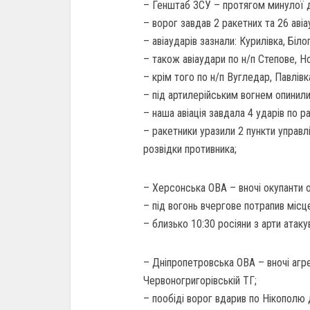
– Генштаб ЗСУ – протягом минулої д
– ворог завдав 2 ракетних та 26 авіа
– авіаударів зазнали: Курилівка, Біло
– також авіаудари по н/п Степове, Но
– крім того по н/п Вугледар, Павлівк
– під артилерійським вогнем опинили
– наша авіація завдала 4 ударів по 
– ракетники уразили 2 пункти управл
розвідки противника;
– Херсонськa ОВА – вночі окупанти о
– під вогонь вчергове потрапив місце
– близько 10:30 росіяни з арти атаку
– Дніпропетровська ОВА – вночі агре
Червоногригорівській ТГ;
– пообіді ворог вдарив по Нікополю