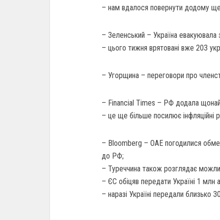
– нам вдалося повернути додому ще 
– Зеленський – Україна евакуювала 
– цього тижня врятовані вже 203 ук
– Угорщинa – переговори про членств
– Financial Times – РФ додала щон
– це ще більше посилює інфляційні р
– Bloomberg – ОАЕ погодилися обмежи
до РФ;
– Туреччина також розглядає можлив
– ЄС обіцяв передати Україні 1 млн 
– наразі Україні передали близько 3