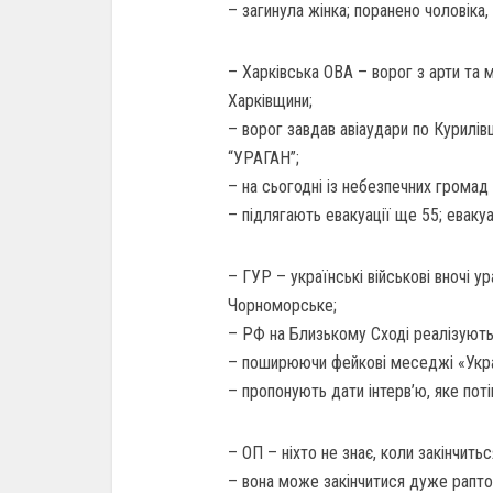
– загинула жінка; поранено чоловікa, 
– Харкiвськa ОВА – ворог з арти та 
Харківщини;
– ворог завдав авіаудари по Курилівц
“УРАГАН”;
– на сьогодні із небезпечних громад
– підлягають евакуації ще 55; евакуа
– ГУР – українські військові вночі у
Чорноморське;
– РФ на Близькому Сході реалізують
– поширюючи фейкові меседжі «Украї
– пропонують дати інтерв’ю, яке пот
– ОП – ніхто не знає, коли закінчиться
– вона може закінчитися дуже рапто