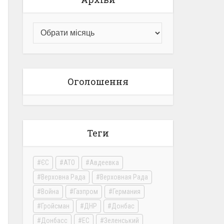
Оголошення
Теги
ЄС
АТО
Авдеевка
Верховна Рада
Верховная Рада
Война
Газпром
Германия
Гройсман
ДНР
Донбас
Донбасс
ЕС
Зеленський