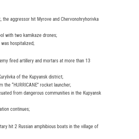
ht, the aggressor hit Myrove and Chervonohryhorivka
opol with two kamikaze drones;
 was hospitalized;
nemy fired artillery and mortars at more than 13
urylivka of the Kupyansk district;
rom the “HURRICANE” rocket launcher;
acuated from dangerous communities in the Kupyansk
tion continues;
itary hit 2 Russian amphibious boats in the village of