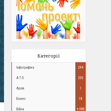
Категорії
Інфографіка
294
А.Т.О.
250
Архів
1
Бізнес
18
Війна
6 088