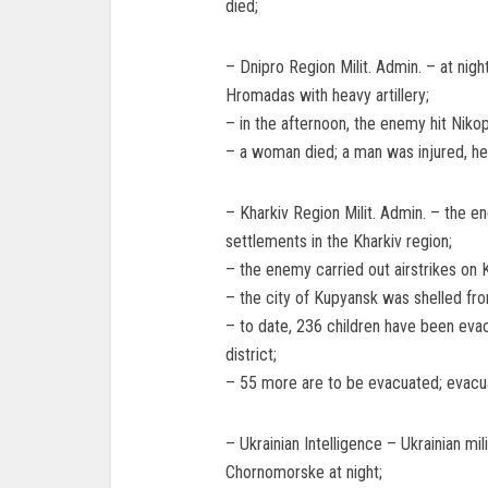
died;
– Dnipro Region Milit. Admin. – at nig
Hromadas with heavy artillery;
– in the afternoon, the enemy hit Nik
– a woman died; a man was injured, he
– Kharkiv Region Milit. Admin. – the e
settlements in the Kharkiv region;
– the enemy carried out airstrikes on K
– the city of Kupyansk was shelled f
– to date, 236 children have been ev
district;
– 55 more are to be evacuated; evacua
– Ukrainian Intelligence – Ukrainian mil
Chornomorske at night;