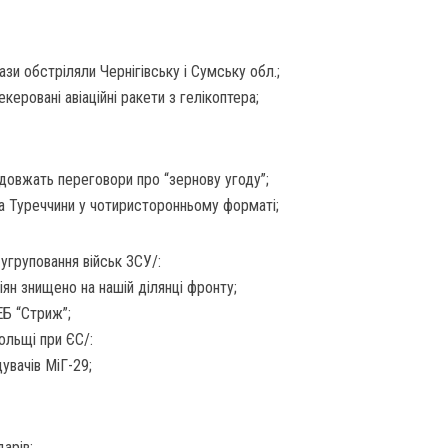
зи обстріляли Чернігівську і Сумську обл.;
керовані авіаційні ракети з гелікоптера;
одовжать переговори про “зернову угоду”;
а Туреччини у чотиристоронньому форматі;
 угруповання військ ЗСУ/:
ян знищено на нашій ділянці фронту;
ЕБ “Стриж”;
ольщі при ЄС/:
увачів МіГ-29;
арів;