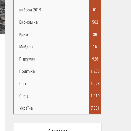
вибори-2019
81
Економіка
562
Крим
30
Майдан
15
Підсумки
928
Політика
1 255
Світ
6 028
Спец
1 319
Україна
7 031
Архіви