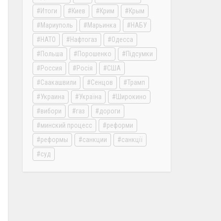
Итоги
Киев
Крим
Крым
Мариуполь
Марьинка
НАБУ
НАТО
Нафтогаз
Одесса
Польша
Порошенко
Підсумки
Россия
Росія
США
Саакашвили
Сенцов
Трамп
Украина
Україна
Широкино
вибори
газ
дороги
минский процесс
реформи
реформы
санкции
санкції
суд