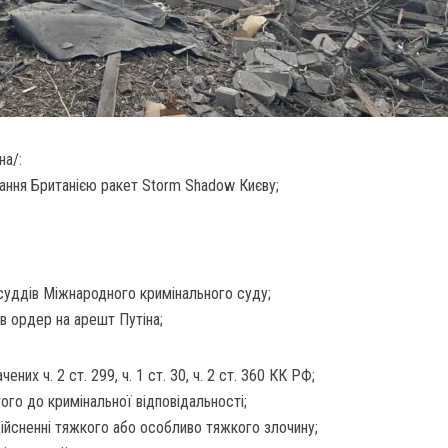
на/:
ання Британією ракет Storm Shadow Києву;
суддів Міжнародного кримінального суду;
ав ордер на арешт Путіна;
ених ч. 2 ст. 299, ч. 1 ст. 30, ч. 2 ст. 360 КК РФ;
ого до кримінальної відповідальності;
дійсненні тяжкого або особливо тяжкого злочину;