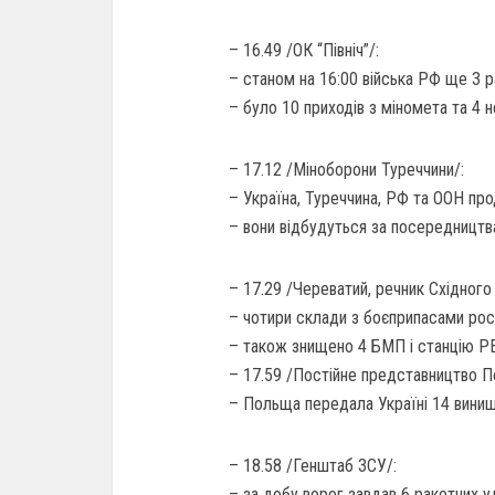
– 16.49 /ОК “Північ”/:
– станом на 16:00 війська РФ ще 3 ра
– було 10 приходів з міномета та 4 не
– 17.12 /Міноборони Туреччини/:
– Україна, Туреччина, РФ та ООН пр
– вони відбудуться за посередництв
– 17.29 /Череватий, речник Східного
– чотири склади з боєприпасами росі
– також знищено 4 БМП і станцію Р
– 17.59 /Постійне представництво П
– Польща передала Україні 14 винищ
– 18.58 /Генштаб ЗСУ/:
– за добу ворог завдав 6 ракетних уд