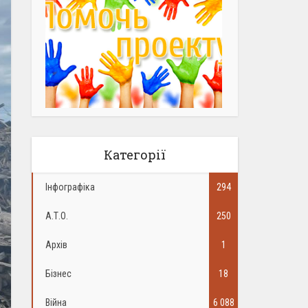
Категорії
Інфографіка
294
А.Т.О.
250
Архів
1
Бізнес
18
Війна
6 088