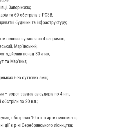
івці, Запоріжжю;
арів та 69 обстрілів з РСЗВ;
приватні будинки та інфраструктуру;
и основні зусилля на 4 напрямах;
вський, Мар’їнський;
ог здійснив понад 30 атак;
ут та Мар’їнка;
рямках без суттєвих змін;
 – ворог завдав авіаударів по 4 н.п.;
 обстріли по 20 н.п.;
пав, обстріляв 10 н.п. з арти і мінометів;
і дії в р-ні Серебрянського лісництва;