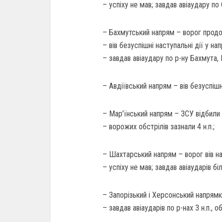
– успіху не мав; завдав авіаудару по 
– Бахмутський напрям – ворог продов
– вів безуспішні наступальні дії у на
– завдав авіаудару по р-ну Бахмута, 
– Авдіївський напрям – вів безуспішні 
– Мар’їнський напрям – ЗСУ відбили ч
– ворожих обстрілів зазнали 4 н.п.;
– Шахтарський напрям – ворог вів нас
– успіху не мав; завдав авіаударів бі
– Запорізький і Херсонський напрям
– завдав авіаударів по р-нах 3 н.п., о