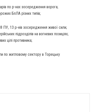
дарів по р-нах зосередження ворога;
рожих БпЛА різних типів;
и 8 ПУ, 13 р-нів зосередження живої сили;
ійських підрозділів на вогневих позиціях;
вих цілі противника;
яли по житловому сектору в Торецьку