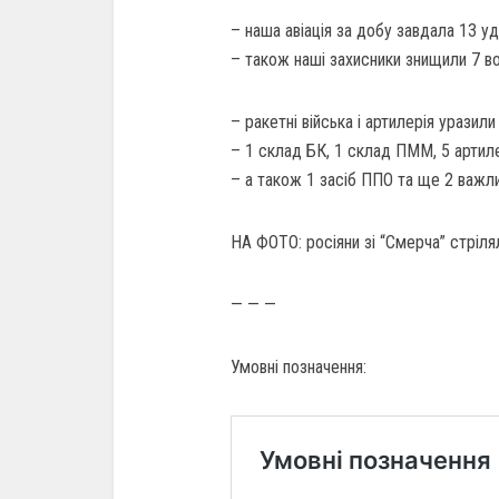
– наша авіація за добу завдала 13 у
– також наші захисники знищили 7 во
– ракетні війська і артилерія уразил
– 1 склад БК, 1 склад ПММ, 5 артилер
– а також 1 засіб ППО та ще 2 важли
НА ФОТО: росіяни зі “Смерча” стріл
— — —
Умовні позначення: