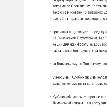
– зокрема по Слов’янську, Костянтин
– також зафіксовано 46 авіаційних уд
– є загиблі і пораненні, пошкоджено 
– противник продовжує зосереджуват
– це Лиманський, Бахмутський, Авдії
– на цих ділянках фронту за добу вор
– найзапекліші бої тривають за Бахм
– на Волинському та Поліському нап
– Сіверський і Слобожанський напрями
– здійснив мінометні та артилерійські
– Куп’янський напрям – ворог не насту
– Лиманський напрям – вів наступальн