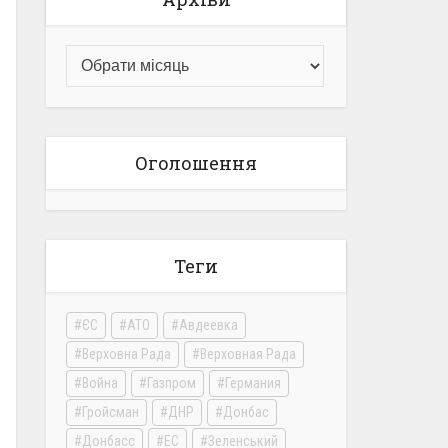
Оголошення
Теги
ЄС
АТО
Авдеевка
Верховна Рада
Верховная Рада
Война
Газпром
Германия
Гройсман
ДНР
Донбас
Донбасс
ЕС
Зеленський