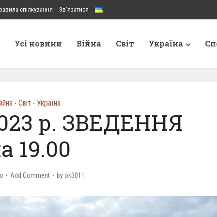
равила спілкування
Зв’язатися
Усі новини
Війна
Світ
Україна
Сп
ійна
Світ
Україна
•
•
2023 р. ЗВЕДЕННЯ
а 19.00
go
Add Comment
by
ok3011