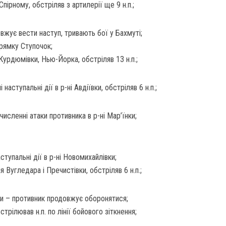
Спірному, обстріляв з артилерії ще 9 н.п.;
жує вести наступ, тривають бої у Бахмуті;
прямку Ступочок;
Курдюмівки, Нью-Йорка, обстріляв 13 н.п.;
наступальні дії в р-ні Авдіївки, обстріляв 6 н.п.;
исленні атаки противника в р-ні Мар’їнки;
тупальні дії в р-ні Новомихайлівки;
ля Вугледара і Пречистівки, обстріляв 6 н.п.;
ки – противник продовжує оборонятися;
бстрілював н.п. по лінії бойового зіткнення;