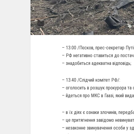
– 13.00 /Пєсков, прес-секретар Путі
– РФ негативно ставиться до постач
– знадобиться адекватна відповідь;
– 13.40 /Слідчий комітет РФ/:
– оголосить в розшук прокурора та 
– йдеться про МКС в Гаазі, який вид
– в їх діях є ознаки злочинів, передбач
– це притягнення завідомо невинуват
– незаконне звинувачення особи у з