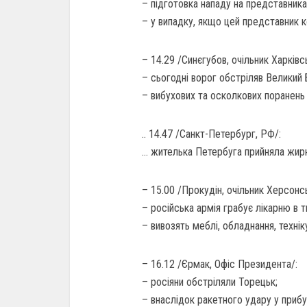
– підготовка нападу на представник
– у випадку, якщо цей представник 
– 14.29 /Синєгубов, очільник Харківс
– сьогодні ворог обстріляв Великий 
– вибухових та осколкових поранень з
.. 14.47 /Санкт-Петербург, РФ/:
… жителька Петербуга прийняла жирну
– 15.00 /Прокудін, очільник Херсонс
– російська армія грабує лікарню в т
– вивозять меблі, обладнання, техніку
– 16.12 /Єрмак, Офіс Президента/:
– росіяни обстріляли Торецьк;
– внаслідок ракетного удару у приб