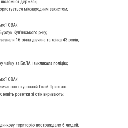
а іноземної держави;
користується міжнародним захистом;
ької ОВА/:
Бурлук Куп’янського р-ну;
азнали 16-річна дівчина та жінка 43 років;
 чайку за БпЛА і викликала поліцію;
ької ОВА/:
имчасово окупованій Голій Пристані;
; навіть розетки зі стін виривають;
удинкову територію постраждало 6 людей;