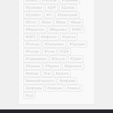
Война
Газпром
Германия
Гройсман
ДНР
Донбас
Донбасс
ЕС
Зеленський
Итоги
Киев
Крим
Крым
Мариуполь
Марьинка
НАБУ
НАТО
Нафтогаз
Одесса
Польша
Порошенко
Підсумки
Россия
Росія
США
Саакашвили
Сенцов
Трамп
Украина
Україна
Широкино
вибори
газ
дороги
минский процесс
реформи
реформы
санкции
санкції
суд