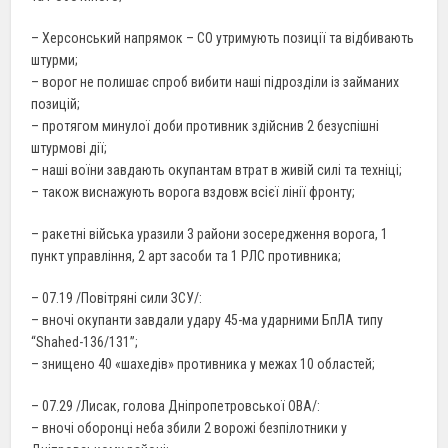
– Херсонський напрямок – СО утримують позиції та відбивають
штурми;
– ворог не полишає спроб вибити наші підрозділи із займаних
позицій;
– протягом минулої доби противник здійснив 2 безуспішні
штурмові дії;
– наші воїни завдають окупантам втрат в живій силі та техніці;
– також виснажують ворога вздовж всієї лінії фронту;
– ракетні війська уразили 3 райони зосередження ворога, 1
пункт управління, 2 арт засоби та 1 РЛС противника;
– 07.19 /Повітряні сили ЗСУ/:
– вночі окупанти завдали удару 45-ма ударними БпЛА типу
“Shahed-136/131”;
– знищено 40 «шахедів» противника у межах 10 областей;
– 07.29 /Лисак, голова Дніпропетровської ОВА/:
– вночі оборонці неба збили 2 ворожі безпілотники у