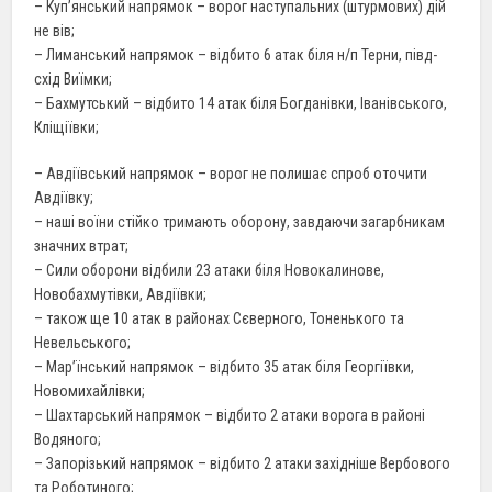
– Куп’янський напрямок – ворог наступальних (штурмових) дій
не вів;
– Лиманський напрямок – відбито 6 атак біля н/п Терни, півд-
схід Виїмки;
– Бахмутський – відбито 14 атак біля Богданівки, Іванівського,
Кліщіївки;
– Авдіївський напрямок – ворог не полишає спроб оточити
Авдіївку;
– наші воїни стійко тримають оборону, завдаючи загарбникам
значних втрат;
– Сили оборони відбили 23 атаки біля Новокалинове,
Новобахмутівки, Авдіївки;
– також ще 10 атак в районах Сєверного, Тоненького та
Невельського;
– Мар’їнський напрямок – відбито 35 атак біля Георгіївки,
Новомихайлівки;
– Шахтарський напрямок – відбито 2 атаки ворога в районі
Водяного;
– Запорізький напрямок – відбито 2 атаки західніше Вербового
та Роботиного;