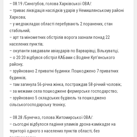
– 08.19 /Синєгубов, голова Харківської ОВА/:
– триває ліквідація наслідків ударів у Немишлянському районі
Харкова;
– у медзакладах області перебувають 2 поранених, стан
стабільний;
– арт та мінометних обстрілів ворога зазнали понад 22
населених пунктів;
– окупанти завдавали авіаударів по Варварівці, Вільхуватці;
– о 20:20 відбувся обстріл КАБами с.Водяне Куп’янського
району;
– зруйновано 2 приватні будинки. Пошкоджено 7 приватних
будинків;
– там загинула 56-річна жінка, постраждав 58-річний чоловік;
– за межами села пошкоджене фермерське господарство;
– зруйновано 5 складських будівель та пошкоджено
сільськогосподарську техніку;
– 08.28 /Бунечко, голова Житомирської ОВА/:
– сьогодні відбулося падіння уламків дрона-камікадзе на
території одного з населених пунктів області; без