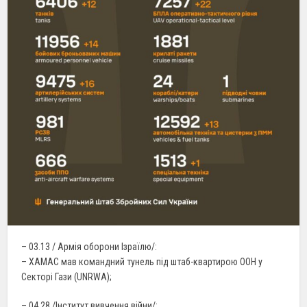
– 03.13 / Армія оборони Ізраїлю/:
– ХАМАС мав командний тунель під штаб-квартирою ООН у
Секторі Гази (UNRWA);
– 04.28 /Інститут вивчення війни/: