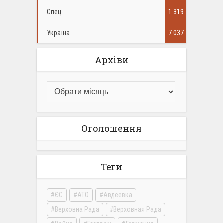
Спец
1 319
Україна
7 037
Архіви
Оголошення
Теги
ЄС
АТО
Авдеевка
Верховна Рада
Верховная Рада