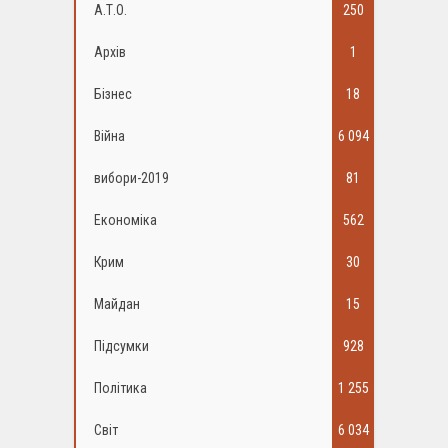
А.Т.О.
250
Архів
1
Бізнес
18
Війна
6 094
вибори-2019
81
Економіка
562
Крим
30
Майдан
15
Підсумки
928
Політика
1 255
Світ
6 034