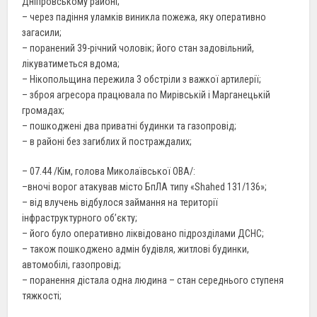
Дніпровському районі;
– через падіння уламків виникла пожежа, яку оперативно
загасили;
– поранений 39-річний чоловік; його стан задовільний,
лікуватиметься вдома;
– Нікопольщина пережила 3 обстріли з важкої артилерії;
– зброя агресора працювала по Мирівській і Марганецькій
громадах;
– пошкоджені два приватні будинки та газопровід;
– в районі без загиблих й постраждалих;
– 07.44 /Кім, голова Миколаївської ОВА/:
–вночі ворог атакував місто БпЛА типу «Shahed 131/136»;
– від влучень відбулося займання на території
інфраструктурного обʼєкту;
– його було оперативно ліквідовано підрозділами ДСНС;
– також пошкоджено адмін будівля, житлові будинки,
автомобілі, газопровід;
– поранення дістала одна людина – стан середнього ступеня
тяжкості;