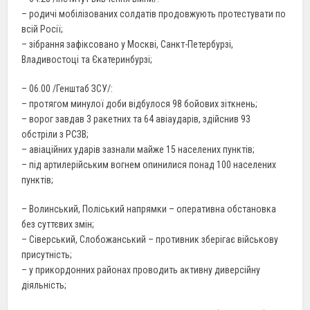
– родичі мобілізованих солдатів продовжують протестувати по
всій Росії;
– зібрання зафіксовано у Москві, Санкт-Петербурзі,
Владивостоці та Єкатеринбурзі;
– 06.00 /Генштаб ЗСУ/:
– протягом минулої доби відбулося 98 бойових зіткнень;
– ворог завдав 3 ракетних та 64 авіаударів, здійснив 93
обстріли з РСЗВ;
– авіаційних ударів зазнали майже 15 населених пунктів;
– під артилерійським вогнем опинилися понад 100 населених
пунктів;
– Волинський, Поліський напрямки – оперативна обстановка
без суттєвих змін;
– Сіверський, Слобожанський – противник зберігає військову
присутність;
– у прикордонних районах проводить активну диверсійну
діяльність;