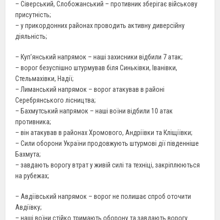
– Сіверський, Слобожанський – противник зберігає військову
присутність;
– у прикордонних районах проводить активну диверсійну
діяльність;
– Куп’янський напрямок – наші захисники відбили 7 атак;
– ворог безуспішно штурмував біля Синьківки, Іванівки,
Стельмахівки, Надії;
– Лиманський напрямок – ворог атакував в районі
Серебрянського лісництва;
– Бахмутський напрямок – наші воїни відбили 10 атак
противника;
– він атакував в районах Хромового, Андріївки та Кліщіївки;
– Сили оборони України продовжують штурмові дії південніше
Бахмута;
– завдають ворогу втрат у живій силі та техніці, закріплюються
на рубежах;
– Авдіївський напрямок – ворог не полишає спроб оточити
Авдіївку;
– наші воїни стійко тримають оборону та завдають ворогу