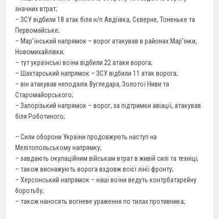
значних втрат;
– ЗСУ відбили 18 атак біля н/п Авдіївка, Сєверне, Тоненьке та
Первомайське;
– Мар’їнський напрямок – ворог атакував в районах Мар’їнки,
Новомихайлівки;
– тут українські воїни відбили 22 атаки ворога;
– Шахтарський напрямок – ЗСУ відбили 11 атак ворога;
– він атакував неподалік Вугледара, Золотої Ниви та
Старомайорського;
– Запорізький напрямок – ворог, за підтримки авіації, атакував
біля Роботиного;
– Сили оборони України продовжують наступ на
Мелітопольському напрямку;
– завдають окупаційним військам втрат в живій силі та техніці;
– також виснажують ворога вздовж всієї лінії фронту;
– Херсонський напрямок – наші воїни ведуть контрбатарейну
боротьбу;
– також наносять вогневе ураження по тилах противника;