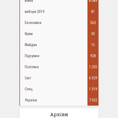
Війна
6 089
вибори-2019
81
Економіка
562
Крим
30
Майдан
15
Підсумки
928
Політика
1 255
Світ
6 029
Спец
1 319
Україна
7 032
Архіви