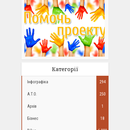
Категорії
Інфографіка
294
А.Т.О.
250
Архів
1
Бізнес
18