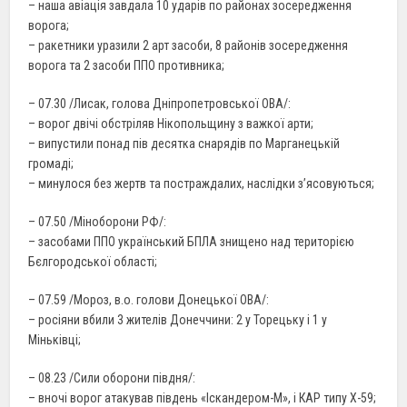
– наша авіація завдала 10 ударів по районах зосередження
ворога;
– ракетники уразили 2 арт засоби, 8 районів зосередження
ворога та 2 засоби ППО противника;
– 07.30 /Лисак, голова Дніпропетровської ОВА/:
– ворог двічі обстріляв Нікопольщину з важкої арти;
– випустили понад пів десятка снарядів по Марганецькій
громаді;
– минулося без жертв та постраждалих, наслідки з’ясовуються;
– 07.50 /Міноборони РФ/:
– засобами ППО український БПЛА знищено над територією
Бєлгородської області;
– 07.59 /Мороз, в.о. голови Донецької ОВА/:
– росіяни вбили 3 жителів Донеччини: 2 у Торецьку і 1 у
Міньківці;
– 08.23 /Сили оборони півдня/:
– вночі ворог атакував південь «Іскандером-М», і КАР типу Х-59;