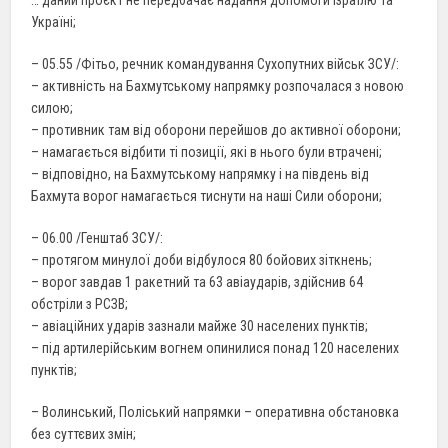
Україні;
– 05.55 /Фітьо, речник командування Сухопутних військ ЗСУ/:
– активність на Бахмутському напрямку розпочалася з новою
силою;
– противник там від оборони перейшов до активної оборони;
– намагається відбити ті позиції, які в нього були втрачені;
– відповідно, на Бахмутському напрямку і на південь від
Бахмута ворог намагається тиснути на наші Сили оборони;
– 06.00 /Генштаб ЗСУ/:
– протягом минулої доби відбулося 80 бойових зіткнень;
– ворог завдав 1 ракетний та 63 авіаударів, здійснив 64
обстріли з РСЗВ;
– авіаційних ударів зазнали майже 30 населених пунктів;
– під артилерійським вогнем опинилися понад 120 населених
пунктів;
– Волинський, Поліський напрямки – оперативна обстановка
без суттєвих змін;