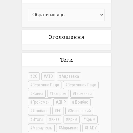
Оголошення
Теги
ЄС
АТО
Авдеевка
Верховна Рада
Верховная Рада
Война
Газпром
Германия
Гройсман
ДНР
Донбас
Донбасс
ЕС
Зеленський
Итоги
Киев
Крим
Крым
Мариуполь
Марьинка
НАБУ