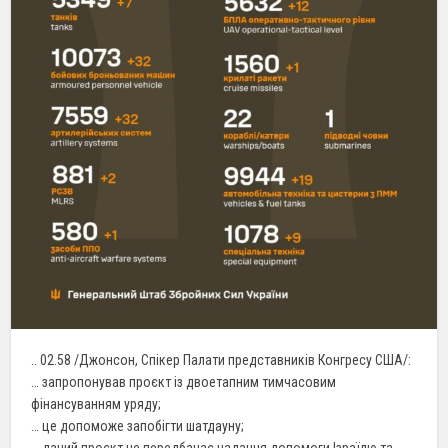
.. 02.58 /Джонсон, Спікер Палати представників Конгресу США/:
… запропонував проєкт із двоетапним тимчасовим
фінансуванням уряду;
… це допоможе запобігти шатдауну;
… даний проєкт не передбачає надання допомоги Ізраїлю та