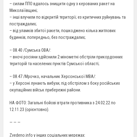
– силам ППО вдалось знищити одну з керованих ракет на
Миколаїївщині;
– інші влучили по відкритій території; ез критичних руйнувань та
постраждалих;
– від уламків збитої ракети, пошкоджено кілька житлових
будинків; попередньо, без постраждалих;
– 08.40 /Сумська ОВА/:
– вночі росіяни здійснили 2 мінометні обстріли прикордонних
територій та населених пунктів Сумської області;
– 08.47 /Мрочко, начальник Херсонської МВА/:
– у Херсоні лунають вибухи; під обстрілом з боку російських
окупаційних військ прибережні райони.
НА ФОТО: Загальні бойові втрати противника з 24.02.22 по
12.11.23 (орієнтовно).
— — —
Zvedeno.info у інших соціальних мережах: