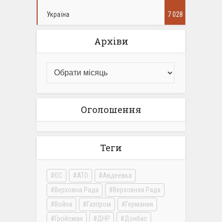
Україна
7 028
Архіви
Оголошення
Теги
ЄС
АТО
Авдеевка
Верховна Рада
Верховная Рада
Война
Газпром
Германия
Гройсман
ДНР
Донбас