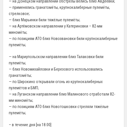
— на Донецком направлении обстрелы велись близ Авдеевки;
— применялись гранатомёты, крупнокалиберные пулемёты,
стрелковое;
— близ Марьинки били тяжёлые пулемёты;
— на Артёмовском направлении у Катериновки – 82-мм
миномёты;
— по позициям АТО близ Новозвановки били крупнокалиберные
пулемёты;
— на Мариупольском направлении близ Талаковки били
пулемёты;
— близ Новомихайловки и Березового использовались
гранатомёты;
— по Широкино открывали огонь из крупнокалиберных
пулемётов и БМП;
— на Луганском направлении близ Малинового отработали 82-
мм миномёты;
— по позициям АТО близ Новотошковки стреляли тяжёлые
пулемёты;
– в течение дня [на 18.00]: