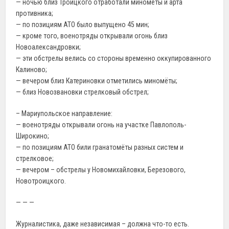
— ночью близ Троицкого отработали миномёты и арта
противника;
— по позициям АТО было выпущено 45 мин;
— кроме того, военотряды открывали огонь близ
Новоалександровки;
— эти обстрелы велись со стороны временно оккупированного
Калиново;
— вечером близ Катериновки отметились миномёты;
— близ Новозвановки стрелковый обстрел;
– Мариупольское направление:
— военотряды открывали огонь на участке Павлополь-
Широкино;
— по позициям АТО били гранатомёты разных систем и
стрелковое;
— вечером – обстрелы у Новомихайловки, Березового,
Новотроицкого.
— — —
Журналистика, даже независимая – должна что-то есть.