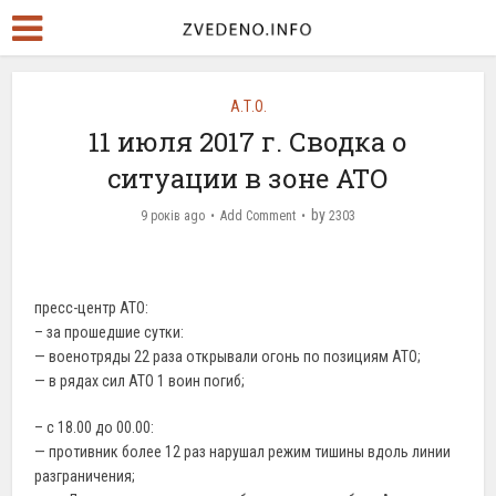
А.Т.О.
11 июля 2017 г. Сводка о
ситуации в зоне АТО
by
9 років ago
Add Comment
2303
пресс-центр АТО:
– за прошедшие сутки:
— военотряды 22 раза открывали огонь по позициям АТО;
— в рядах сил АТО 1 воин погиб;
– с 18.00 до 00.00:
— противник более 12 раз нарушал режим тишины вдоль линии
разграничения;