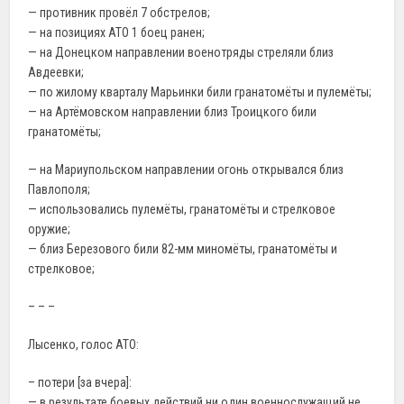
— противник провёл 7 обстрелов;
— на позициях АТО 1 боец ранен;
— на Донецком направлении военотряды стреляли близ
Авдеевки;
— по жилому кварталу Марьинки били гранатомёты и пулемёты;
— на Артёмовском направлении близ Троицкого били
гранатомёты;
— на Мариупольском направлении огонь открывался близ
Павлополя;
— использовались пулемёты, гранатомёты и стрелковое
оружие;
— близ Березового били 82-мм миномёты, гранатомёты и
стрелковое;
– – –
Лысенко, голос АТО:
– потери [за вчера]:
— в результате боевых действий ни один военнослужащий не