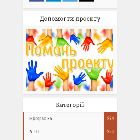
Допомогти проекту
Категорії
Інфографіка
294
А.Т.О.
250