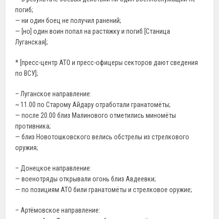
погиб;
— ни один боец не получил ранений;
— [но] один воин попал на растяжку и погиб [Станица
Луганская];
* [пресс-центр АТО и пресс-офицеры секторов дают сведения
по ВСУ];
– Луганское направление:
~ 11.00 по Старому Айдару отработали гранатомёты;
— после 20.00 близ Малинового отметились миномёты
противника;
— близ Новотошковского велись обстрелы из стрелкового
оружия;
– Донецкое направление:
— военотряды открывали огонь близ Авдеевки;
— по позициям АТО били гранатомёты и стрелковое оружие;
– Артёмовское направление: