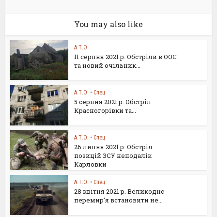
You may also like
А.Т.О.
11 серпня 2021 р. Обстріли в ООС
та новий очільник...
А.Т.О.
•
Спец
5 серпня 2021 р. Обстріл
Красногорівки та...
А.Т.О.
•
Спец
26 липня 2021 р. Обстріл
позицій ЗСУ неподалік
Карловки
А.Т.О.
•
Спец
28 квітня 2021 р. Великоднє
перемир’я встановити не...