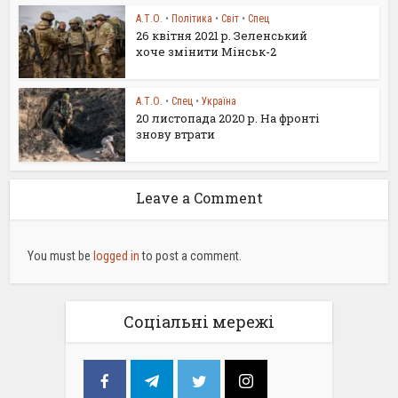
А.Т.О.
•
Політика
•
Світ
•
Спец
26 квітня 2021 р. Зеленський
хоче змінити Мінськ-2
А.Т.О.
•
Спец
•
Україна
20 листопада 2020 р. На фронті
знову втрати
Leave a Comment
You must be
logged in
to post a comment.
Соціальні мережі