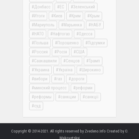
Донбасс
ЕС
Зеленський
Итоги
Киев
Крим
Крым
Мариуполь
Марьинка
НАБУ
НАТО
Нафтогаз
Одесса
Польша
Порошенко
Підсумки
Россия
Росія
США
Саакашвили
Сенцов
Трамп
Украина
Україна
Широкино
вибори
газ
дороги
минский процесс
реформи
реформы
санкции
санкції
суд
Copyright © 2014-2021. All rights reserved by Zvedeno.Info Created by O.
Makovetskyi