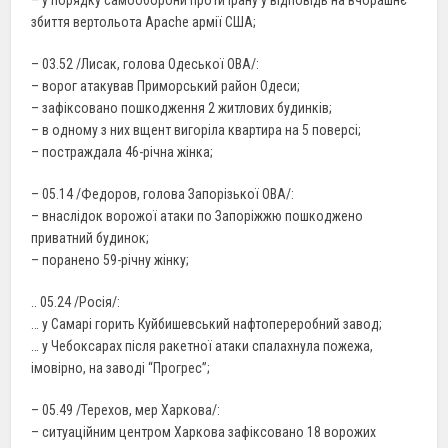
збиття вертольота Apache армії США;
– 03.52 /Лисак, голова Одеської ОВА/:
– ворог атакував Приморський район Одеси;
– зафіксовано пошкодження 2 житлових будинків;
– в одному з них вщент вигоріла квартира на 5 поверсі;
– постраждала 46-річна жінка;
– 05.14 /Федоров, голова Запорізької ОВА/:
– внаслідок ворожої атаки по Запоріжжю пошкоджено
приватний будинок;
– поранено 59-річну жінку;
.. 05.24 /Росія/:
… у Самарі горить Куйбишевський нафтопереробний завод;
… у Чебоксарах після ракетної атаки спалахнула пожежа,
імовірно, на заводі “Прогрес”;
– 05.49 /Терехов, мер Харкова/:
– ситуаційним центром Харкова зафіксовано 18 ворожих