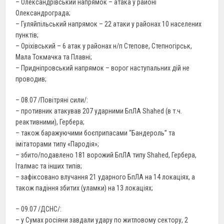
– Олександрівський напрямок – атака у районі
Олександрограда;
– Гуляйпільський напрямок – 22 атаки у районах 10 населених
пунктів;
– Оріхівський – 6 атак у районах н/п Степове, Степногірськ,
Мала Токмачка та Плавні;
– Придніпровський напрямок – ворог наступальних дій не
проводив;
– 08.07 /Повітряні сили/:
– противник атакував 207 ударними БпЛА Shahed (в т.ч.
реактивними), Гербера;
– також баражуючими боєприпасами “Бандероль” та
імітаторами типу «Пародія»;
– збито/подавлено 181 ворожий БпЛА типу Shahed, Гербера,
Італмас та інших типів;
– зафіксовано влучання 21 ударного БпЛА на 14 локаціях, а
також падіння збитих (уламки) на 13 локаціях;
– 09.07 /ДСНС/:
– у Сумах росіяни завдали удару по житловому сектору, 2