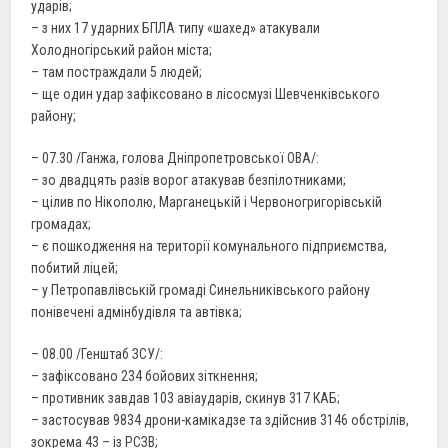
ударів;
– з них 17 ударних БПЛА типу «шахед» атакували
Холодногірський район міста;
– там постраждали 5 людей;
– ще один удар зафіксовано в лісосмузі Шевченківського
району;
– 07.30 /Ганжа, голова Дніпропетровської ОВА/:
– зо двадцять разів ворог атакував безпілотниками;
– цілив по Нікополю, Марганецькій і Червоногригорівській
громадах;
– є пошкодження на території комунального підприємства,
побитий ліцей;
– у Петропавлівській громаді Синельниківського району
понівечені адмінбудівля та автівка;
– 08.00 /Генштаб ЗСУ/:
– зафіксовано 234 бойових зіткнення;
– противник завдав 103 авіаударів, скинув 317 КАБ;
– застосував 9834 дрони-камікадзе та здійснив 3146 обстрілів,
зокрема 43 – із РСЗВ;