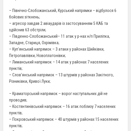
– Північно-Слобожанський, Курський напрямки – відбулося 6
бойових зіткнень;
– агресор завдав 2 авіаударів із застосуванням 5 КАБ та
здійснив 63 обстріли;
– Південно-Слобожанський– 11 атак у р-нах н/п Приліпка,
Западне, Стариця, Охрімівка;
– Куп’янський напрямок – 3 атаки у районах Шийківки,
Петропавлівки, Новоплатонівки;
– Лиманський напрямок – 14 атак у районах 7 населених
пунктів;
– Слов’янський напрямок – 13 штурмів у районах Закітного,
Різниківки, Кривої Луки;
– Краматорський напрямок – ворог наступальних дій не
проводив;
– Костянтинівський напрямок – 16 атак поблизу 7 населених
пунктів;
– Покровський напрямок – 40 штурмів у районах 15 населених
пунктів;