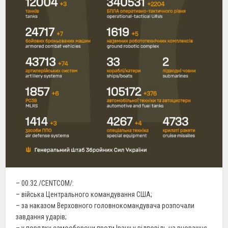
– 00.32 /CENTCOM/:
– війська Центрального командування США;
– за наказом Верховного головнокомандувача розпочали
завдання ударів;
– у порядку самооборони проти Ірану у відповідь на вчорашнє