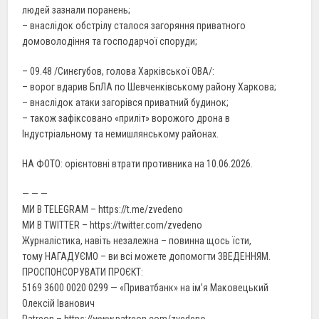
людей зазнали поранень;
– внаслідок обстрілу сталося загоряння приватного
домоволодіння та господарчої споруди;
– 09.48 /Синєгубов, голова Харківської ОВА/:
– ворог вдарив БпЛА по Шевченківському району Харкова;
– внаслідок атаки загорівся приватний будинок;
– також зафіксовано «приліт» ворожого дрона в
Індустріальному та немишлянському районах.
НА ФОТО: орієнтовні втрати противника на 10.06.2026.
— — —
МИ В TELEGRAM – https://t.me/zvedeno
МИ В TWITTER – https://twitter.com/zvedeno
Журналістика, навіть незалежна – повинна щось їсти,
тому НАГАДУЄМО – ви всі можете допомогти ЗВЕДЕННЯМ.
ПРОСПОНСОРУВАТИ ПРОЄКТ:
5169 3600 0020 0299 — «Приватбанк» на ім’я Маковецький
Олексій Іванович
Patreon – https://www.patreon.com/zvedeno