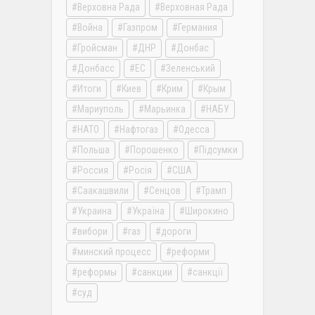
Верховна Рада
Верховная Рада
Война
Газпром
Германия
Гройсман
ДНР
Донбас
Донбасс
ЕС
Зеленський
Итоги
Киев
Крим
Крым
Мариуполь
Марьинка
НАБУ
НАТО
Нафтогаз
Одесса
Польша
Порошенко
Підсумки
Россия
Росія
США
Саакашвили
Сенцов
Трамп
Украина
Україна
Широкино
вибори
газ
дороги
минский процесс
реформи
реформы
санкции
санкції
суд