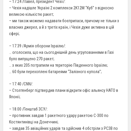
– 17.24 /Павел, президент Чехії/:
– Чехія надішле Україні 2 комплекси 2K12M “Куб” з відносно
великою кількістю ракет;
– ми також можемо надавати боєприпаси, причому не тільки з
власних джерел, а й з третіх країн, і Чехія дуже активна в цій
сфері;
– 17.39 /Армія оборони Ізраілю/:
… оголосила, що на сьогоднішній день угрупованнями в Газі
було випущено 270 ракет;
… з яких 205 потрапили на територію Південного Ізраїлю;
… 60 були перехоплені батареями “Залізного купола”;
– 17.40 /CNN/:
– Столтенберг підтвердив плани відкрити офіс альянсу НАТО в
Японії;
– 18.00 /Генштаб ЗСУ/:
– противник завдав 1 ракетного удару ракетою С-300 по
Костянтинівці на Донеччині;
– завдав 35 авіаційних ударів та здійснив 4 обстріли з РСЗВ по