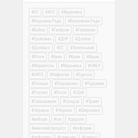
ЄС
АТО
Авдеевка
Верховна Рада
Верховная Рада
Война
Газпром
Германия
Гройсман
ДНР
Донбас
Донбасс
ЕС
Зеленський
Итоги
Киев
Крим
Крым
Мариуполь
Марьинка
НАБУ
НАТО
Нафтогаз
Одесса
Польша
Порошенко
Підсумки
Россия
Росія
США
Саакашвили
Сенцов
Трамп
Украина
Україна
Широкино
вибори
газ
дороги
минский процесс
реформи
реформы
санкции
санкції