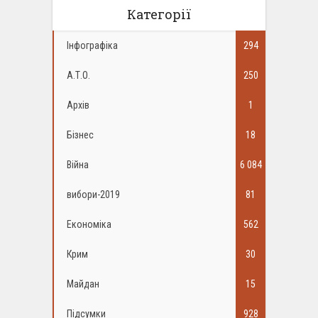
Категорії
Інфографіка
294
А.Т.О.
250
Архів
1
Бізнес
18
Війна
6 084
вибори-2019
81
Економіка
562
Крим
30
Майдан
15
Підсумки
928