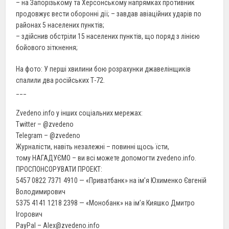
– на Запорізькому та Херсонському напрямках противник
продовжує вести оборонні дії; – завдав авіаційних ударів по
районах 5 населених пунктів;
– здійснив обстріли 15 населених пунктів, що поряд з лінією
бойового зіткнення;
На фото: У перші хвилини бою розрахунки джавелінщиків
спалили два російських Т-72.
___
Zvedeno.info у інших соціальних мережах:
Twitter – @zvedeno
Telegram – @zvedeno
Журналісти, навіть незалежні – повинні щось їсти,
тому НАГАДУЄМО – ви всі можете допомогти zvedeno.info.
ПРОСПОНСОРУВАТИ ПРОЕКТ:
5457 0822 7371 4910 — «Приватбанк» на ім’я Юхименко Євгеній
Володимирович
5375 4141 1218 2398 — «Монобанк» на ім’я Кияшко Дмитро
Ігорович
PayPal – Alex@zvedeno.info