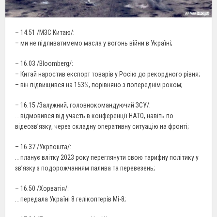
– 14.51 /МЗС Китаю/:
– ми не підливатимемо масла у вогонь війни в Україні;
– 16.03 /Bloomberg/:
– Китай наростив експорт товарів у Росію до рекордного рівня;
– він підвищився на 153%, порівняно з попереднім роком;
– 16.15 /Залужний, головнокомандуючий ЗСУ/:
… відмовився від участь в конференції НАТО, навіть по
відеозв’язку, через складну оперативну ситуацію на фронті;
– 16.37 /Укрпошта/:
… планує влітку 2023 року переглянути свою тарифну політику у
зв’язку з подорожчанням палива та перевезень;
– 16.50 /Хорватія/:
… передала Україні 8 гелікоптерів Мі-8;