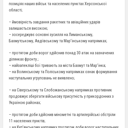
позиціях наших військ та населених пунктах Херсонської
області;
– ймовірність завдання ракетних та авіаційних ударів
залишається високою;
– зосереджувє основні зусилля на Лиманському,
Бахмутському, Авдіївському та Мар’їнському напрямках;
– протягом доби ворог здійснив понад 30 атак на зазначених
ділянках фронту.;
– найзапекліші бої тривають за міста Бахмут та Мар’їнка;
– на Волинському та Поліському напрямках ознак формування
наступальних угруповань не виявлено;
– на Сіверському та Слобожанському напрямках противник
продовжує зберігати військову присутність у прикордонних з
Україною районах;
– протягом доби здійснив мінометні та артилерійські обстріли
11 населених пунктів;
– на Куп’янському напрямку протягом доби ворог наступальних