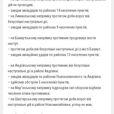
дій не проводив;
– завдав авіаударів по районах 14 населених пунктів;
– на Лиманському напрямку протягом доби ворог вів
безуспішні наступальні дії;
– завдав авіаударів по районах 9 населених пунктів;
– на Бахмутському напрямку противник продовжує вести
наступ.
– протягом доби вів безуспішні наступальні дії у місті Бахмут.
– завдав авіаційних ударів по районах 13 населених пунктів;
– на Авдіївському напрямку противник вів безуспішні
наступальні дії в районі Авдіївки;
– завдав авіаударів по районах Новокалинового та Авдіївки;
– здійснив обстріли 5 населених пунктів;
– на Мар’їнському напрямку підрозділи сил оборони відбили
численні атаки противника;.
– на Шахтарському напрямку протягом доби ворог вів
наступальні дій в районі Новомихайлівки, успіху не мав;