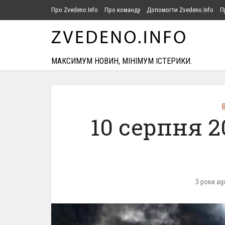
Про Zvedeno.Info
Про команду
Допомогти Zvedeno.Info
П
МАКСИМУМ НОВИН, МІНІМУМ ІСТЕРИКИ.
В
10 серпня 2
3 роки ag