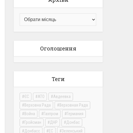
Оголошення
Теги
ЄС
АТО
Авдеевка
Верховна Рада
Верховная Рада
Война
Газпром
Германия
Гройсман
ДНР
Донбас
Донбасс
ЕС
Зеленський