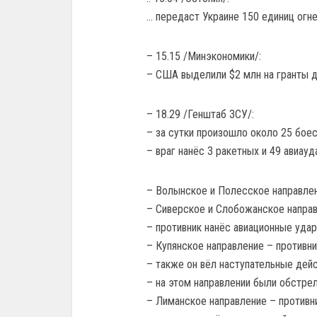
… передаст Украине 150 единиц огн
– 15.15 /Минэкономики/:
– США выделили $2 млн на гранты д
– 18.29 /Генштаб ЗСУ/:
– за сутки произошло около 25 боес
– враг нанёс 3 ракетных и 49 авиау
– Волынское и Полесское направлен
– Сиверское и Слобожанское направ
– противник нанёс авиационные удар
– Купянское направление – противн
– также он вёл наступательные дей
– на этом направлении были обстре
– Лиманское направление – противни