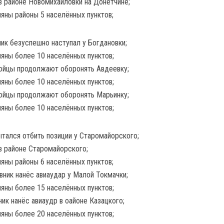
в районе Новомихайловки на Донетчине;
ляны районы 5 населённых пунктов;
ик безуспешно наступал у Богдановки;
ляны более 10 населённых пунктов;
бойцы продолжают оборонять Авдеевку;
ляны более 10 населённых пунктов;
бойцы продолжают оборонять Марьинку;
ляны более 10 населённых пунктов;
ытался отбить позиции у Старомайорского;
в районе Старомайорского;
ляны районы 6 населённых пунктов;
вник нанёс авиаудар у Малой Токмачки;
ляны более 15 населённых пунктов;
ик нанёс авиаудр в оайоне Казацкого;
ляны более 20 населённых пунктов;