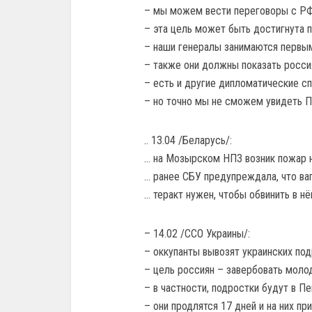
– мы можем вести переговоры с РФ 
– эта цель может быть достигнута 
– наши генералы занимаются первым,
– также они должны показать россия
– есть и другие дипломатические с
– но точно мы не сможем увидеть П
.. 13.04 /Беларусь/:
… на Мозырском НПЗ возник пожар н
… ранее СБУ предупреждала, что ва
… теракт нужен, чтобы обвинить в нё
– 14.02 /ССО Украины/:
– оккупанты вывозят украинских под
– цель россиян – завербовать молод
– в частности, подростки будут в П
– они продлятся 17 дней и на них п