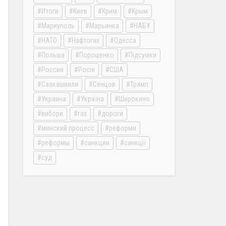
Итоги
Киев
Крим
Крым
Мариуполь
Марьинка
НАБУ
НАТО
Нафтогаз
Одесса
Польша
Порошенко
Підсумки
Россия
Росія
США
Саакашвили
Сенцов
Трамп
Украина
Україна
Широкино
вибори
газ
дороги
минский процесс
реформи
реформы
санкции
санкції
суд