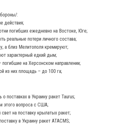
обороны/:
е действия;
отни погибших ежедневно на Востоке, Юге;
ть реальные потери личного состава;
у, а близ Мелитополя кремируют;
уют характерный едкий дым;
– погибшие на Херсонском направлении;
ой из них площадь – до 100 га;
 о поставках в Украину ракет Taurus;
м этого вопроса с США;
 свет на поставку крылатых ракет;
поставку в Украину ракет ATACMS;