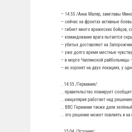
– 14.55 /Анна Маляр, замглавы Мин
– сейчас на фронтах активные боевы
– гибнет много вражеских бойцов, с
– командование врага пытается скры
– убитых доставляют на Запорожчин
– уже долго время местные чувств
– в морге Чаплинской райбольницы 
– их хоронят на двух локациях, у одн
.. 14.55 /Германия/:
… правительство планирует сообщить
… канцелярия работает над решение
… ВВС Германии также дали зелёный
… это решение может повлиять и на 
.. 15.04 /Эстония/: