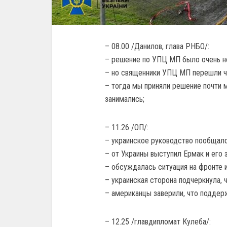
– 08.00 /Данилов, глава РНБО/:
– решение по УПЦ МП было очень н
– но священники УПЦ МП перешли че
– тогда мы приняли решение почти м
занимались;
– 11.26 /ОП/:
– украинское руководство пообщало
– от Украины выступил Ермак и его
– обсуждалась ситуация на фронте 
– украинская сторона подчеркнула, 
– американцы заверили, что поддерж
– 12.25 /главдипломат Кулеба/: