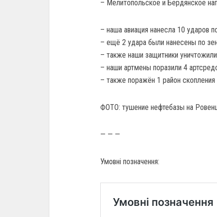
– Мелитопольское и Бердянское на
– наша авиация нанесла 10 ударов п
– ещё 2 удара были нанесены по зе
– также наши защитники уничтожили
– наши артмены поразили 4 артсредс
– также поражён 1 район скопления п
ФОТО: тушение нефтебазы на Ровенщ
— — —
Умовні позначення: