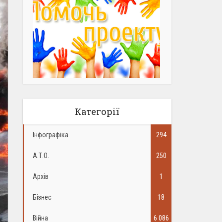
Категорії
Інфографіка
294
А.Т.О.
250
Архів
1
Бізнес
18
Війна
6 086