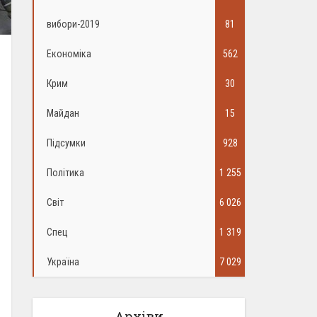
вибори-2019
81
Економіка
562
Крим
30
Майдан
15
Підсумки
928
Політика
1 255
Світ
6 026
Спец
1 319
Україна
7 029
Архіви