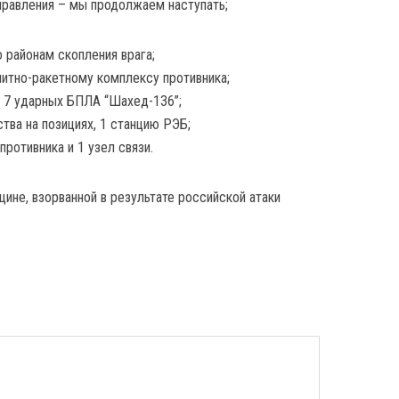
правления – мы продолжаем наступать;
о районам скопления врага;
нитно-ракетному комплексу противника;
 7 ударных БПЛА “Шахед-136”;
тва на позициях, 1 станцию РЭБ;
ротивника и 1 узел связи.
ине, взорванной в результате российской атаки