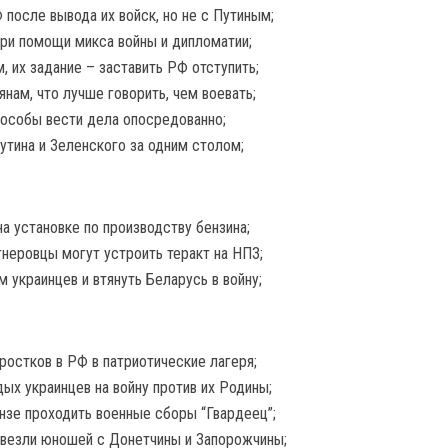
после вывода их войск, но не с Путиным;
при помощи микса войны и дипломатии;
 их задание – заставить РФ отступить;
нам, что лучше говорить, чем воевать;
пособы вести дела опосредованно;
утина и Зеленского за одним столом;
а установке по производству бензина;
гнеровцы могут устроить теракт на НПЗ;
м украинцев и втянуть Беларусь в войну;
ростков в РФ в патриотические лагеря;
ых украинцев на войну против их Родины;
ензе проходить военные сборы “Гвардеец”;
ривезли юношей с Донетчины и Запорожчины;