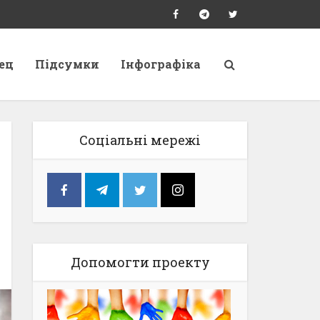
ец
Підсумки
Інфографіка
Соціальні мережі
Допомогти проекту