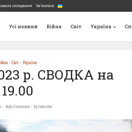
равила спілкування
Зв’язатися
Усі новини
Війна
Світ
Україна
Сп
ійна
Світ
Україна
•
•
023 р. СВОДКА на
19.00
o
Add Comment
by
talerster