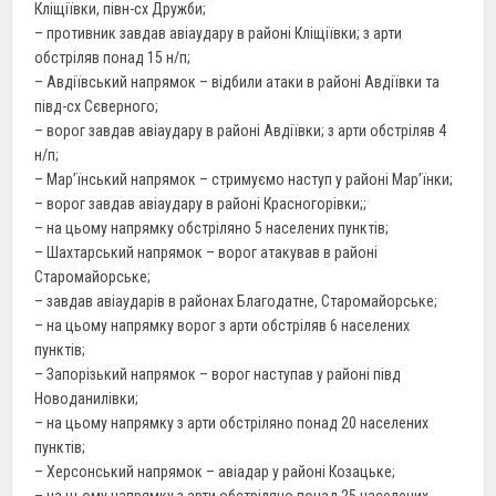
Кліщіївки, півн-сх Дружби;
– противник завдав авіаудару в районі Кліщіївки; з арти
обстріляв понад 15 н/п;
– Авдіївський напрямок – відбили атаки в районі Авдіївки та
півд-сх Сєверного;
– ворог завдав авіаудару в районі Авдіївки; з арти обстріляв 4
н/п;
– Мар’їнський напрямок – стримуємо наступ у районі Мар’їнки;
– ворог завдав авіаудару в районі Красногорівки;;
– на цьому напрямку обстріляно 5 населених пунктів;
– Шахтарський напрямок – ворог атакував в районі
Старомайорське;
– завдав авіаударів в районах Благодатне, Старомайорське;
– на цьому напрямку ворог з арти обстріляв 6 населених
пунктів;
– Запорізький напрямок – ворог наступав у районі півд
Новоданилівки;
– на цьому напрямку з арти обстріляно понад 20 населених
пунктів;
– Херсонський напрямок – авіадар у районі Козацьке;
– на цьому напрямку з арти обстріляно понад 25 населених