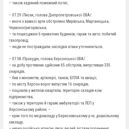
– також задіяний пожежний потяг;
– 07.29 /Лисак, голова Дніпропетровської ОВА/:
– вночі з важкої арти обстріляно Мирівська, Марганецька,
Червоногригорівська;
– та пошкоджені 6 приватних будинків, гараж та авто; побитий
газопровід;
– люди не постраждали; наслідки атаки уточнюються;
– 07.58 /Прокудін, голова Херсонської ОВА/:
– за добу противник здійснив 65 обстрілів, випустивши 335
снарядів;
– бив з мінометів, артилерії, танків, БПЛА та авіації;
– по місту Херсон ворог випустив 16 снарядів;
– поцілили у житлові квартали, територію складів ком
підприємства;
– також у територію й гаражі амбулаторії та ЛЕП у
Херсонському районі; –
– крім того по медзакладу у Бериславському р-ні; дошкільному
закладу;
– через російську агресію двоє людей дістали поранення;