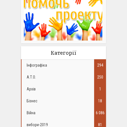
Категорії
Інфографіка
294
А.Т.О.
250
Архів
1
Бізнес
18
Війна
6 086
вибори-2019
81