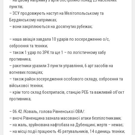
пунктів;
– ЗСУ продовжують наступ на Мелітопольському та
Бердянському напрямках;
– вони закріплюються на досягнутих рубежах;
– наша авіація завдала 10 ударів по зосередженню о/с,
озброєння та техніки;
– також 1 удар по ЗРК та ще 1 – по логістичному хабу
противника;
– ракетники уразили 3 пункти управління, 6 арт засобів на
вогневих позиціях;
– також район зосередження особового складу, озброєння та
військової техніки;
– крім того склад боєприпасів, станцію РЕБ та важливий об’єкт
противника;
– 06.42 /Коваль, голова Рівненської ОВА/:
– вночі Рівненщина зазнала масованої атаки безпілотниками;
– на жаль, зруйнована нафтобаза на Дубенщині; жертв – немає;
– на місці події працюють 45 рятувальників, 14 одиниць техніки;