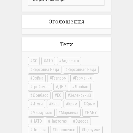
Оголошення
Теги
ЄС
АТО
Авдеевка
Верховна Рада
Верховная Рада
Война
Газпром
Германия
Гройсман
ДНР
Донбас
Донбасс
ЕС
Зеленський
Итоги
Киев
Крим
Крым
Мариуполь
Марьинка
НАБУ
НАТО
Нафтогаз
Одесса
Польша
Порошенко
Підсумки