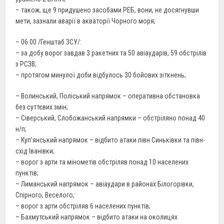
– також, ще 9 придушено засобами РЕБ, вони, не досягнувши
мети, зазнали аварії в акваторії Чорного моря;
– 06.00 /Генштаб ЗСУ/:
– за добу ворог завдав 3 ракетних та 50 авіаударів, 59 обстрілів
з РСЗВ;
– протягом минулої доби відбулось 30 бойових зіткнень;
– Волинський, Поліський напрямок – оперативна обстановка
без суттєвих змін;
– Сіверський, Слобожанський напрямки – обстріляно понад 40
н/п;
– Куп’янський напрямок – відбито атаки півн Синьківки та півн-
схід Іванівки;
– ворог з арти та мінометів обстріляв понад 10 населених
пунктів;
– Лиманський напрямок – авіаудари в районах Білогорівки,
Спірного, Веселого;
– ворог з арти обстріляв 6 населених пунктів;
– Бахмутський напрямок – відбито атаки на околицях