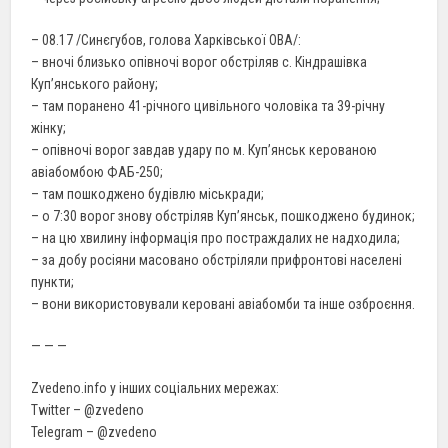
– 08.17 /Синєгубов, голова Харківської ОВА/:
– вночі близько опівночі ворог обстріляв с. Кіндрашівка
Куп’янського району;
– там поранено 41-річного цивільного чоловіка та 39-річну
жінку;
– опівночі ворог завдав удару по м. Куп’янськ керованою
авіабомбою ФАБ-250;
– там пошкоджено будівлю міськради;
– о 7:30 ворог знову обстріляв Куп’янськ, пошкоджено будинок;
– на цю хвилину інформація про постраждалих не надходила;
– за добу росіяни масовано обстріляли прифронтові населені
пункти;
– вони використовували керовані авіабомби та інше озброєння.
— — —
Zvedeno.info у інших соціальних мережах:
Twitter – @zvedeno
Telegram – @zvedeno