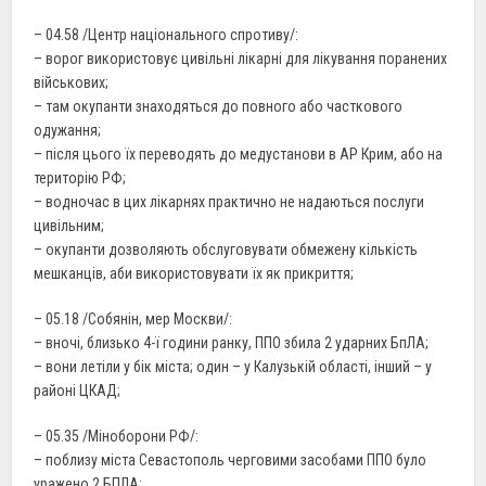
– 04.58 /Центр національного спротиву/:
– ворог використовує цивільні лікарні для лікування поранених
військових;
– там окупанти знаходяться до повного або часткового
одужання;
– після цього їх переводять до медустанови в АР Крим, або на
територію РФ;
– водночас в цих лікарнях практично не надаються послуги
цивільним;
– окупанти дозволяють обслуговувати обмежену кількість
мешканців, аби використовувати їх як прикриття;
– 05.18 /Собянін, мер Москви/:
– вночі, близько 4-ї години ранку, ППО збила 2 ударних БпЛА;
– вони летіли у бік міста; один – у Калузькій області, інший – у
районі ЦКАД;
– 05.35 /Міноборони РФ/:
– поблизу міста Севастополь черговими засобами ППО було
уражено 2 БПЛА;