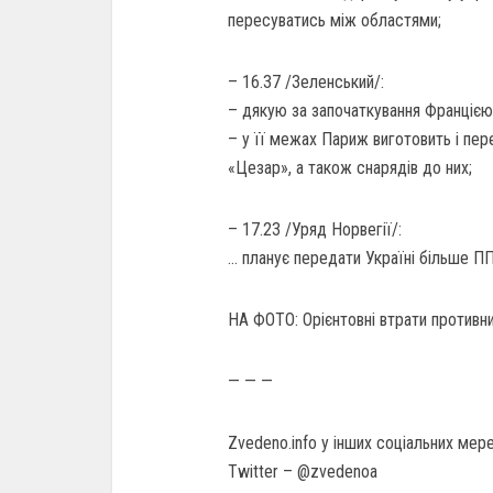
пересуватись між областями;
– 16.37 /Зеленський/:
– дякую за започаткування Францією 
– у її межах Париж виготовить і пер
«Цезар», а також снарядів до них;
– 17.23 /Уряд Норвегії/:
… планує передати Україні більше 
НА ФОТО: Орієнтовні втрати противни
— — —
Zvedeno.info у інших соціальних мер
Twitter – @zvedenoа