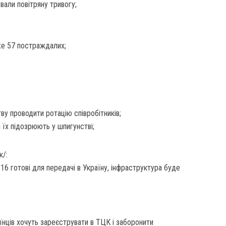
вали повітряну тривогу;
вже 57 постраждалих;
у проводити ротацію співробітників;
лі їх підозрюють у шпигунстві;
к/:
-16 готові для передачі в Україну, інфраструктура буде
їнців хочуть зареєструвати в ТЦК і заборонити