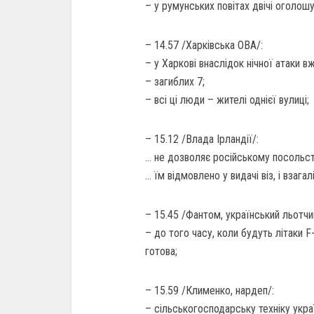
– у румунських повітах двічі оголошу
– 14.57 /Харківська ОВА/:
– у Харкові внаслідок нічної атаки 
– загиблих 7;
– всі ці люди – жителі однієї вулиці;
– 15.12 /Влада Ірландії/:
… не дозволяє російському посольств
… їм відмовлено у видачі віз, і взага
– 15.45 /Фантом, український льотчи
– до того часу, коли будуть літаки F
готова;
– 15.59 /Клименко, нардеп/:
– сільськогосподарську техніку укра