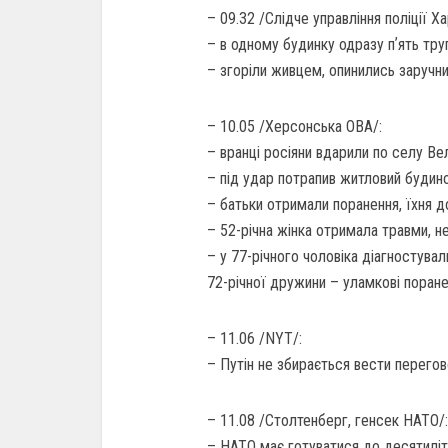
– 09.32 /Слідче управління поліції Ха
– в одному будинку одразу пʼять трупі
– згоріли живцем, опинились заручн
– 10.05 /Херсонська ОВА/:
– вранці росіяни вдарили по селу Ве
– під удар потрапив житловий будин
– батьки отримали поранення, їхня до
– 52-річна жінка отримала травми, не
– у 77-річного чоловіка діагностува
72-річної дружини – уламкові поране
– 11.06 /NYT/:
– Путін не збирається вести перегов
– 11.08 /Столтенберг, генсек НАТО/:
– НАТО має готуватися до десятиліт