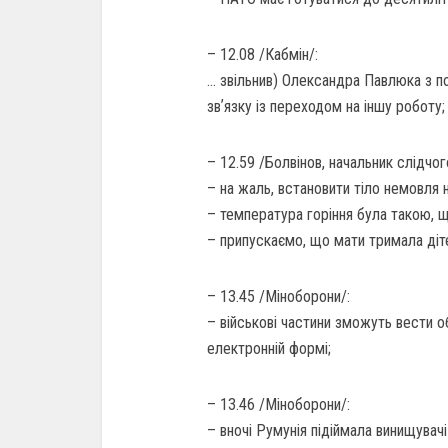
– 12.08 /Кабмін/:
… звільнив) Олександра Павлюка з п
звʼязку із переходом на іншу роботу;
– 12.59 /Болвінов, начальник слідчого
– на жаль, встановити тіло немовля 
– температура горіння була такою, 
– припускаємо, що мати тримала діт
– 13.45 /Міноборони/:
– військові частини зможуть вести о
електронній формі;
– 13.46 /Міноборони/:
– вночі Румунія підіймала винищувач