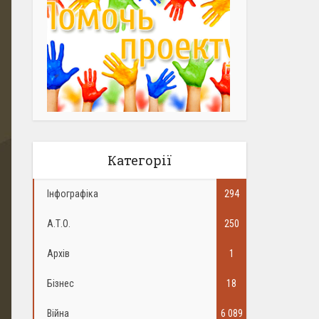
Категорії
Інфографіка
294
А.Т.О.
250
Архів
1
Бізнес
18
Війна
6 089