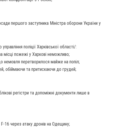
осади першого заступника Міністра оборони України у
 управління поліції Харківської області/:
на місці пожежі у Харкові неможливо;
що немовля перетворилося майже на попіл;
ей, обіймаючи та притискаючи до грудей;
блікові регістри та допоміжні документи лише в
і F-16 через атаку дронів на Одещину;