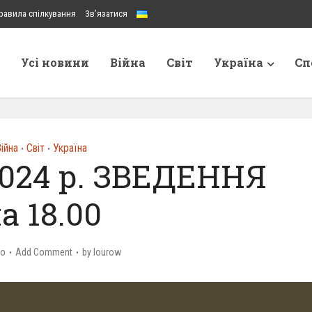
равила спілкування
Зв’язатися
Усі новини
Війна
Світ
Україна
Сп
ійна
Світ
Україна
•
•
2024 р. ЗВЕДЕННЯ
а 18.00
go
Add Comment
by
lourow