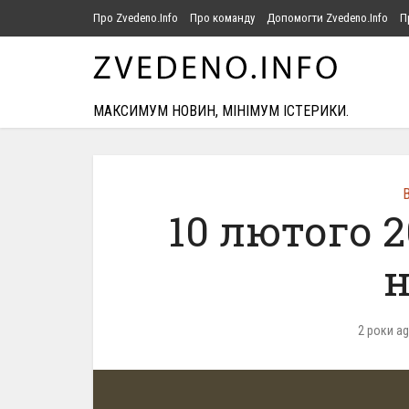
Про Zvedeno.Info
Про команду
Допомогти Zvedeno.Info
П
МАКСИМУМ НОВИН, МІНІМУМ ІСТЕРИКИ.
В
10 лютого 
н
2 роки a