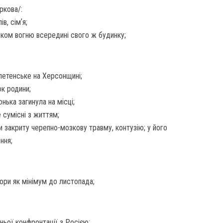
ркова/:
в, сімʼя;
иком вогню всередині свого ж будинку;
летенське на Херсонщині;
ок родини;
нька загинула на місці;
 сумісні з життям;
ли закриту черепно-мозкову травму, контузію; у його
ння;
ори як мінімум до листопада;
ньої конфронтації з Росією;