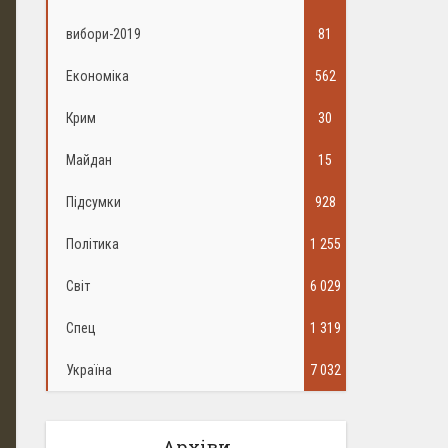
вибори-2019
81
Економіка
562
Крим
30
Майдан
15
Підсумки
928
Політика
1 255
Світ
6 029
Спец
1 319
Україна
7 032
Архіви