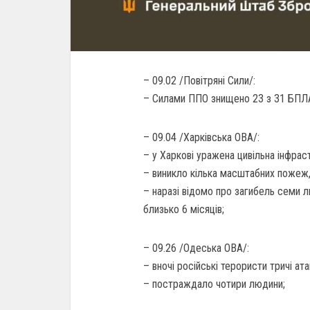
– 09.02 /Повітряні Сили/:
– Силами ППО знищено 23 з 31 БПЛА
– 09.04 /Харківська ОВА/:
– у Харкові уражена цивільна інфрас
– виникло кілька масштабних пожеж, л
– наразі відомо про загибель семи лю
близько 6 місяців;
– 09.26 /Одеська ОВА/:
– вночі російські терористи тричі 
– постраждало чотири людини;