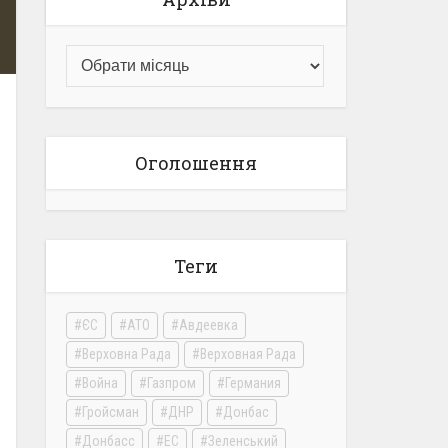
Оголошення
Теги
ЄС
АТО
Авдеевка
Верховна Рада
Верховная Рада
Война
Газпром
Германия
Гройсман
ДНР
Донбас
Донбасс
ЕС
Зеленський