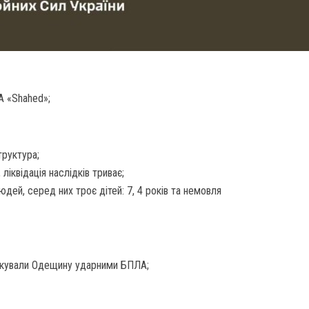
 «Shahed»;
труктура;
іквідація наслідків триває;
дей, серед них троє дітей: 7, 4 років та немовля
атакували Одещину ударними БПЛА;