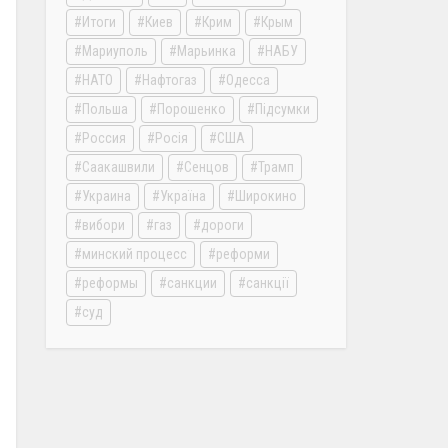
Итоги
Киев
Крим
Крым
Мариуполь
Марьинка
НАБУ
НАТО
Нафтогаз
Одесса
Польша
Порошенко
Підсумки
Россия
Росія
США
Саакашвили
Сенцов
Трамп
Украина
Україна
Широкино
вибори
газ
дороги
минский процесс
реформи
реформы
санкции
санкції
суд