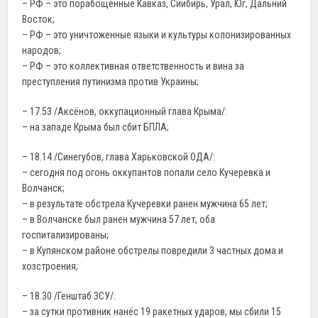
– РФ – это порабощённые Кавказ, Сиибирь, Урал, Юг, Дальний
Восток;
– РФ – это уничтоженные языки и культуры колонизированных
народов;
– РФ – это коллективная ответственность и вина за
преступления путинизма против Украины;
– 17.53 /Аксёнов, оккупационный глава Крыма/:
– на западе Крыма был сбит БПЛА;
– 18.14 /Синегубов, глава Харьковской ОДА/:
– сегодня под огонь оккупантов попали село Кучеревка и
Волчанск;
– в результате обстрела Кучеревки ранен мужчина 65 лет;
– в Волчанске был ранен мужчина 57 лет, оба
госпитализированы;
– в Купянском районе обстрелы повредили 3 частных дома и
хозстроения;
– 18.30 /Генштаб ЗСУ/:
– за сутки противник нанёс 19 ракетных ударов, мы сбили 15