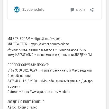
МИ В TELEGRAM – https://t.me/zvedeno
МИ В TWITTER – https://twitter.com/zvedeno
Журналістика, навіть незалежна – повинна щось їсти,
тому НАГАДУЄМО – ви всі можете допомогти ЗВЕДЕННЯМ.
ПРОСПОНСОРУВАТИ ПРОЄКТ:
5169 3600 0020 0299 — «Приватбанк» на ім’я Маковецький
Олексій Іванович
5375 4141 1218 2398 — «Монобанк» на ім’я Кияшко Дмитро
Ігорович
Patreon – https://www.patreon.com/zvedeno
ЗВЕДЕННЯ ПІДГОТОВЛЕНЕ
Автор: Кирило Талер