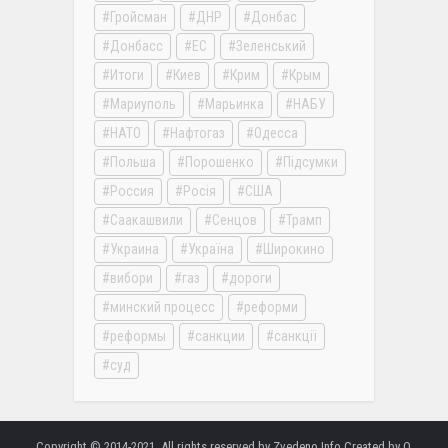
Гройсман
ДНР
Донбас
Донбасс
ЕС
Зеленський
Итоги
Киев
Крим
Крым
Мариуполь
Марьинка
НАБУ
НАТО
Нафтогаз
Одесса
Польша
Порошенко
Підсумки
Россия
Росія
США
Саакашвили
Сенцов
Трамп
Украина
Україна
Широкино
вибори
газ
дороги
минский процесс
реформи
реформы
санкции
санкції
суд
Copyright © 2014-2021. All rights reserved by Zvedeno.Info Created by O.