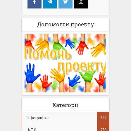
Допомогти проекту
Категорії
Інфографіка
294
А.Т.О.
250