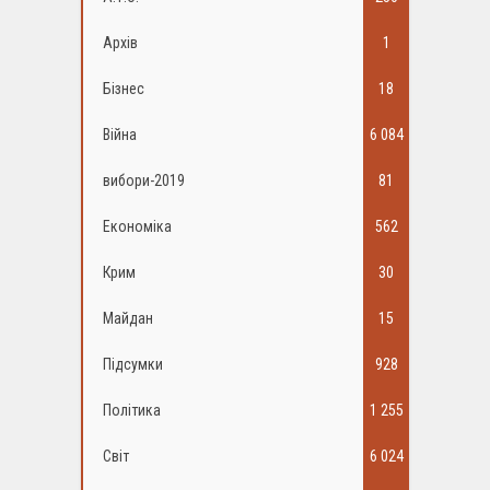
Архів
1
Бізнес
18
Війна
6 084
вибори-2019
81
Економіка
562
Крим
30
Майдан
15
Підсумки
928
Політика
1 255
Світ
6 024