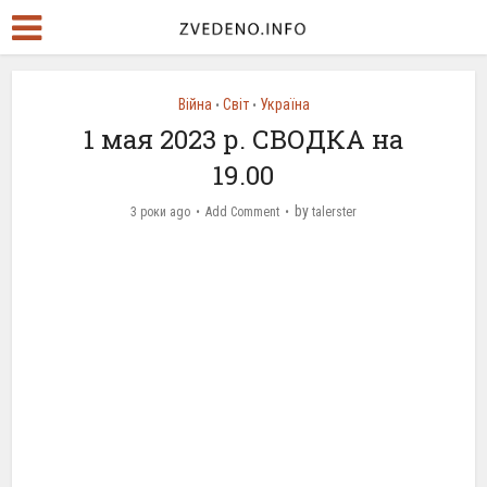
Війна
Світ
Україна
•
•
1 мая 2023 р. СВОДКА на
19.00
by
3 роки ago
Add Comment
talerster