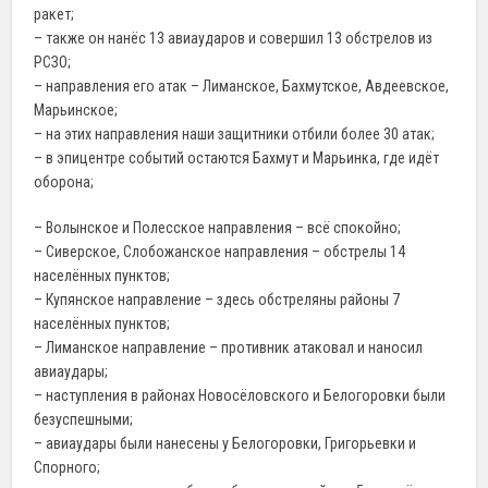
ракет;
– также он нанёс 13 авиаударов и совершил 13 обстрелов из
РСЗО;
– направления его атак – Лиманское, Бахмутское, Авдеевское,
Марьинское;
– на этих направления наши защитники отбили более 30 атак;
– в эпицентре событий остаются Бахмут и Марьинка, где идёт
оборона;
– Волынское и Полесское направления – всё спокойно;
– Сиверское, Слобожанское направления – обстрелы 14
населённых пунктов;
– Купянское направление – здесь обстреляны районы 7
населённых пунктов;
– Лиманское направление – противник атаковал и наносил
авиаудары;
– наступления в районах Новосёловского и Белогоровки были
безуспешными;
– авиаудары были нанесены у Белогоровки, Григорьевки и
Спорного;