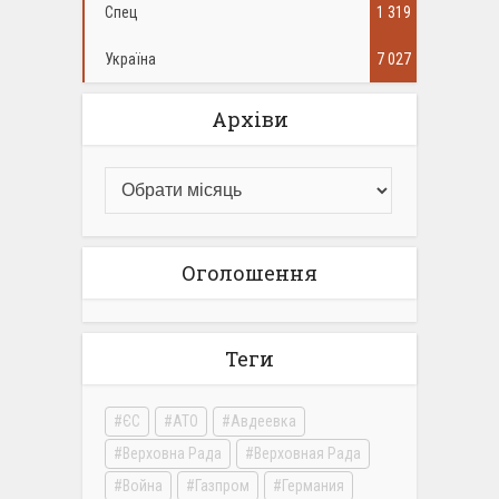
Спец
1 319
Україна
7 027
Архіви
Оголошення
Теги
ЄС
АТО
Авдеевка
Верховна Рада
Верховная Рада
Война
Газпром
Германия