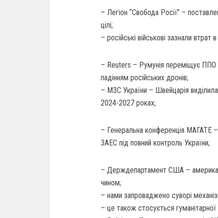
– Легіон “Свобода Росії” – поставлен
цілі;
– російські військові зазнали втрат в 
– Reuters – Румунія переміщує ППО 
падінням російських дронів;
– МЗС України – Швейцарія виділила 
2024-2027 роках;
– Генеральна конференція МАГАТЕ –
ЗАЕС під повний контроль України;
– Держдепартамент США – американ
чином;
– нами запроваджено суворі механі
– це також стосується гуманітарної 