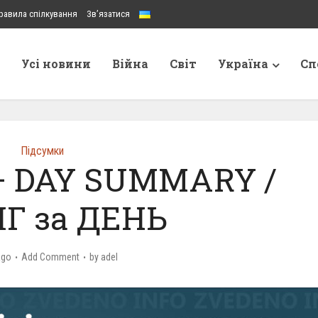
равила спілкування
Зв’язатися
Усі новини
Війна
Світ
Україна
Сп
Підсумки
 – DAY SUMMARY /
Г за ДЕНЬ
ago
Add Comment
by
adel