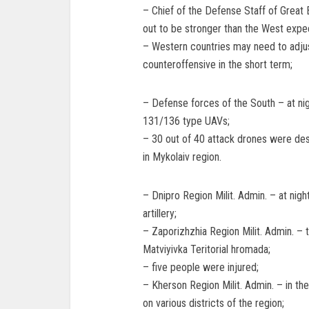
– Chief of the Defense Staff of Great B
out to be stronger than the West expe
– Western countries may need to adjust
counteroffensive in the short term;
– Defense forces of the South – at ni
131/136 type UAVs;
– 30 out of 40 attack drones were dest
in Mykolaiv region.
– Dnipro Region Milit. Admin. – at night
artillery;
– Zaporizhzhia Region Milit. Admin. – 
Matviyivka Teritorial hromada;
– five people were injured;
– Kherson Region Milit. Admin. – in th
on various districts of the region;