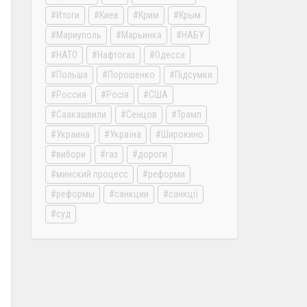
Итоги
Киев
Крим
Крым
Мариуполь
Марьинка
НАБУ
НАТО
Нафтогаз
Одесса
Польша
Порошенко
Підсумки
Россия
Росія
США
Саакашвили
Сенцов
Трамп
Украина
Україна
Широкино
вибори
газ
дороги
минский процесс
реформи
реформы
санкции
санкції
суд