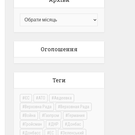
Оголошення
Теги
ЄС
АТО
Авдеевка
Верховна Рада
Верховная Рада
Война
Газпром
Германия
Гройсман
ДНР
Донбас
Донбасс
ЕС
Зеленський