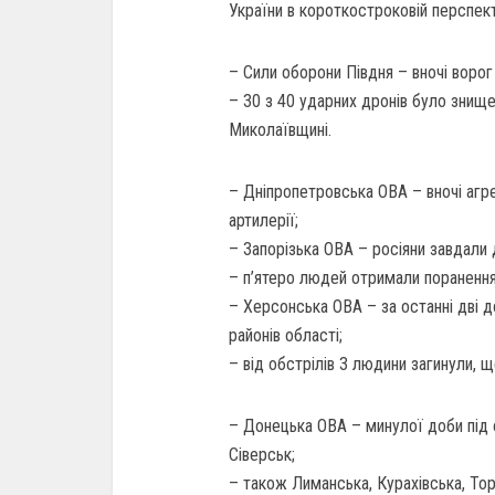
України в короткостроковій перспект
– Сили оборони Півдня – вночі ворог
– 30 з 40 ударних дронів було знищен
Миколаївщині.
– Дніпропетровська ОВА – вночі агре
артилерії;
– Запорізька ОВА – росіяни завдали 
– п’ятеро людей отримали поранення
– Херсонська ОВА – за останні дві д
районів області;
– від обстрілів 3 людини загинули, щ
– Донецька ОВА – минулої доби під 
Сіверськ;
– також Лиманська, Курахівська, То