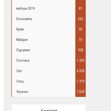
вибори-2019
81
Економіка
562
Крим
30
Майдан
15
Підсумки
928
Політика
1 255
Світ
6 026
Спец
1 319
Україна
7 029
Архіви