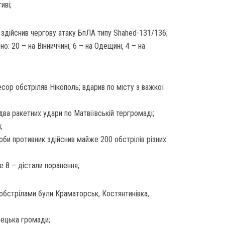
иві;
 здійснив чергову атаку БпЛА типу Shahed-131/136;
о: 20 – на Вінниччині, 6 – на Одещині, 4 – на
сор обстріляв Нікополь; вдарив по місту з важкої
два ракетних удари по Матвіївській тергромаді;
;
оби противник здійснив майже 200 обстрілів різних
е 8 – дістали поранення;
обстрілами були Краматорськ, Костянтинівка,
рецька громади;