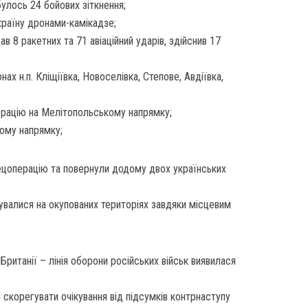
улось 24 бойових зіткнення;
Україну дронами-камікадзе;
 8 ракетних та 71 авіаційний ударів, здійснив 17
онах н.п. Кліщіївка, Новоселівка, Степове, Авдіївка,
рацію на Мелітопольському напрямку;
кому напрямку;
ецоперацію та повернули додому двох українських
увалися на окупованих територіях завдяки місцевим
ританії – лінія оборони російських військ виявилася
 скорегувати очікування від підсумків контрнаступу