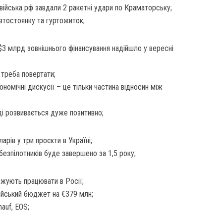
війська рф завдали 2 ракетні удари по Краматорську;
втостоянку та гуртожиток;
$3 млрд зовнішнього фінансування надійшло у вересні
е треба повертати;
номічні дискусії – це тільки частина відносин між
ді розвивається дуже позитивно;
арів у три проєкти в Україні;
безпілотників буде завершено за 1,5 року;
овжують працювати в Росії;
ійський бюджет на €379 млн;
auf, EOS;