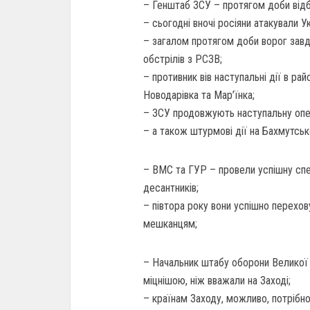
– Генштаб ЗСУ – протягом доби відб
– сьогодні вночі росіяни атакували 
– загалом протягом доби ворог завдав
обстрілів з РСЗВ;
– противник вів наступальні дії в рай
Новодарівка та Мар’їнка;
– ЗСУ продовжують наступальну опе
– а також штурмові дії на Бахмутсь
– ВМС та ГУР – провели успішну сп
десантників;
– півтора року вони успішно перехов
мешканцям;
– Начальник штабу оборони Великої Б
міцнішою, ніж вважали на Заході;
– країнам Заходу, можливо, потрібно