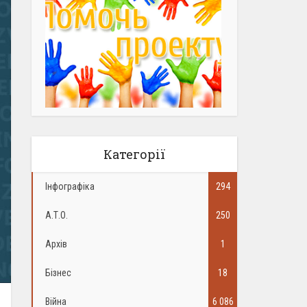
Категорії
Інфографіка
294
А.Т.О.
250
Архів
1
Бізнес
18
Війна
6 086