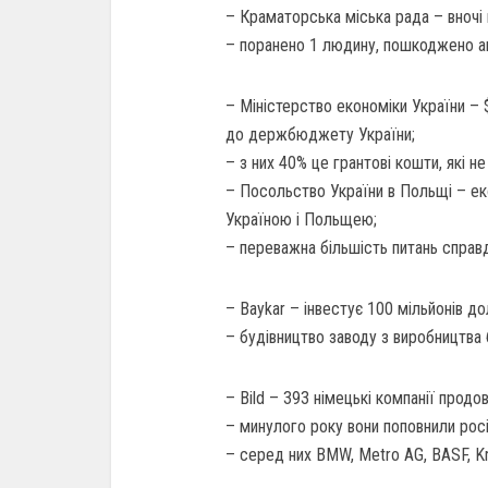
– Краматорська міська рада – вночі 
– поранено 1 людину, пошкоджено а
– Міністерство економіки України – 
до держбюджету України;
– з них 40% це грантові кошти, які н
– Посольство України в Польщі – еко
Україною і Польщею;
– переважна більшість питань справ
– Baykar – інвестує 100 мільйонів дол
– будівництво заводу з виробництва 
– Bild – 393 німецькі компанії прод
– минулого року вони поповнили рос
– серед них BMW, Metro AG, BASF, Kn