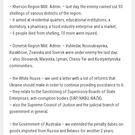
– Kherson Region Milit. Admin. – last day, the enemy carried out 93
shellings of various districts of the region;
– it aimed at residential quarters, educational institutions, a
dormitory, a pharmacy, a food industry enterprise and a market;
– 6 people died from shelling, 10 more were injured;
– Donetsk Region Milit. Admin. – Vuhledar, Novoukrayinka,
Kurakhove, Zvanivka and Siversk were under enemy fire last day;
– also Sloviansk, Maryinka, Lyman, Chasiv Yar and Kostyantynivka
communities;
– the White House – we sent a letter with a list of reforms that
Ukraine should make in order to continue providing assistance to it;
– they relate to the functioning of Supervisory Boards of State
Enterprises, anti-corruption bodies (SAP, NABU, NAZK);
– also the Supreme Council of Justice and the judicial branch of
government in general;
– the Government of Australia – we extended the penalty duties on
goods imported from Russia and Belarus for another 2 years;