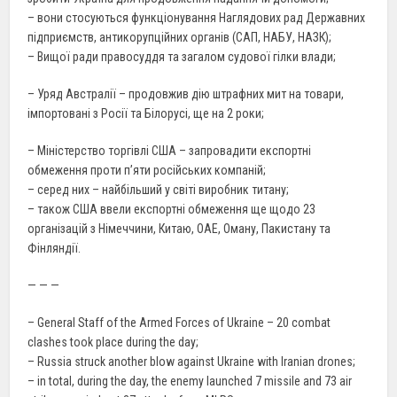
– вони стосуються функціонування Наглядових рад Державних
підприємств, антикорупційних органів (САП, НАБУ, НАЗК);
– Вищої ради правосуддя та загалом судової гілки влади;
– Уряд Австралії – продовжив дію штрафних мит на товари,
імпортовані з Росії та Білорусі, ще на 2 роки;
– Міністерство торгівлі США – запровадити експортні
обмеження проти п’яти російських компаній;
– серед них – найбільший у світі виробник титану;
– також США ввели експортні обмеження ще щодо 23
організацій з Німеччини, Китаю, ОАЕ, Оману, Пакистану та
Фінляндії.
— — —
– General Staff of the Armed Forces of Ukraine – 20 combat
clashes took place during the day;
– Russia struck another blow against Ukraine with Iranian drones;
– in total, during the day, the enemy launched 7 missile and 73 air