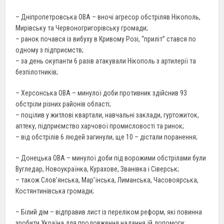
– Дніпропетровська ОВА – вночі агресор обстріляв Нікополь,
Мирівську та Червоногригорівську громади;
– ранок почався із вибуху в Кривому Розі, “приліт” стався по
одному з підприємств;
– за день окупанти 6 разів атакували Нікополь з артилерії та
безпілотників;
– Херсонська ОВА – минулої доби противник здійснив 93
обстріли різних районів області;
– поцілив у житлові квартали, навчальні заклади, гуртожиток,
аптеку, підприємство харчової промисловості та ринок;
– від обстрілів 6 людей загинули, ще 10 – дістали поранення;
– Донецька ОВА – минулої доби під ворожими обстрілами були
Вугледар, Новоукраїнка, Курахове, Званівка і Сіверськ;
– також Слов’янська, Мар’їнська, Лиманська, Часовоярська,
Костянтинівська громади;
– Білий дім – відправив лист із переліком реформ, які повинна
зробити Україна для продовження надання їй допомоги;