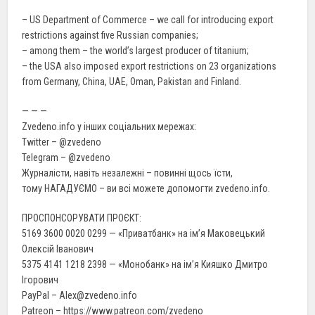
– US Department of Commerce – we call for introducing export
restrictions against five Russian companies;
– among them – the world’s largest producer of titanium;
– the USA also imposed export restrictions on 23 organizations
from Germany, China, UAE, Oman, Pakistan and Finland.
— — —
Zvedeno.info у інших соціальних мережах:
Twitter – @zvedeno
Telegram – @zvedeno
Журналісти, навіть незалежні – повинні щось їсти,
тому НАГАДУЄМО – ви всі можете допомогти zvedeno.info.
ПРОСПОНСОРУВАТИ ПРОЄКТ:
5169 3600 0020 0299 — «Приватбанк» на ім’я Маковецький
Олексій Іванович
5375 4141 1218 2398 — «Монобанк» на ім’я Кияшко Дмитро
Ігорович
PayPal – Alex@zvedeno.info
Patreon – https://www.patreon.com/zvedeno