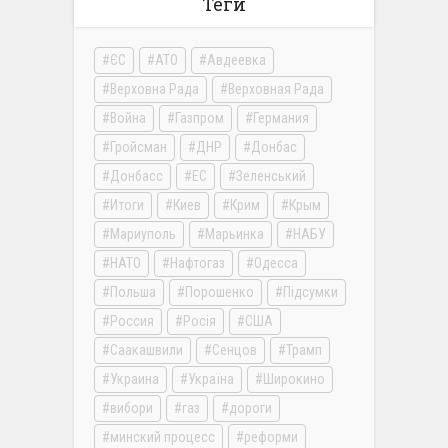
Теги
ЄС
АТО
Авдеевка
Верховна Рада
Верховная Рада
Война
Газпром
Германия
Гройсман
ДНР
Донбас
Донбасс
ЕС
Зеленський
Итоги
Киев
Крим
Крым
Мариуполь
Марьинка
НАБУ
НАТО
Нафтогаз
Одесса
Польша
Порошенко
Підсумки
Россия
Росія
США
Саакашвили
Сенцов
Трамп
Украина
Україна
Широкино
вибори
газ
дороги
минский процесс
реформи