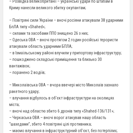
– Розвідка Великобританії – українські удари по штабам в
Криму нанесли великого збитку окупантам;
– Повітряні сили України – вночі росіяни атакували 38 ударними
БпЛА типу «Shahed»;
– силами та засобами ППО знищено 26 з них;
– Одеська ОВА – вночі протягом 2 годин російські терористи
атакували область ударними БПЛА;
– в Ізмаїльському районі влучили у припортову інфраструктуру;
– пошкоджено складські приміщення та близько 30
вантажівок;
– поранено 2 водіїв;
– Миколаївська ОВА – вчора ввечері місто Миколаїв зазнало
ракетного удару;
– влучання відбулось в обʼєкт інфраструктури на околицях
міста;
– вночі над областю збито 6 дронів типу «Shahed-136/131»;
– Черкаська ОВА – вночі ворог атакував нашу область
“шахедами”, збито 4 повітряні цілі противника;
– маємо влучання в інфраструктурний об’єкт, без потерпілих;