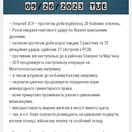
– Генштаб ЗСУ – протягом доби відбулось 20 бойових зіткнень;
– Росія завдала чергового удару по Україні іранськими
дронами;
– загалом протягом доби ворог завдав 7 ракетних та 73
авіаційних ударів, здійснив 37 обстрілів з РСЗВ;
– противник вів наступальні дії в районах Сєверне та Мар’їнка;
– ЗСУ продовжують наступальну операцію на
Мелітопольському напрямку;
– а також штурмові дії на Бахмутському напрямку;
– окупанти цинічно продовжують порушення норм
міжнародного гуманітарного права;
– вони примусово проживають разом з цивільними
мешканцями;
– використовують мирних жителів в якості живого щита;
– так, в н.п. Нове окупанти розміщують на цивільних подвір’ях
вогневі позиції, військову техніку та особовий склад;