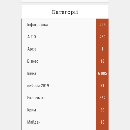
Категорії
Інфографіка
294
А.Т.О.
250
Архів
1
Бізнес
18
Війна
6 085
вибори-2019
81
Економіка
562
Крим
30
Майдан
15