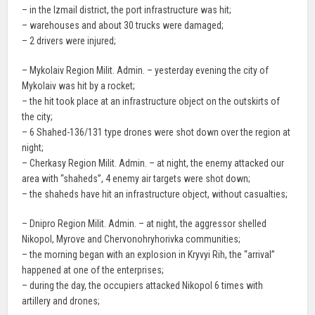
– in the Izmail district, the port infrastructure was hit;
– warehouses and about 30 trucks were damaged;
– 2 drivers were injured;
– Mykolaiv Region Milit. Admin. – yesterday evening the city of
Mykolaiv was hit by a rocket;
– the hit took place at an infrastructure object on the outskirts of
the city;
– 6 Shahed-136/131 type drones were shot down over the region at
night;
– Cherkasy Region Milit. Admin. – at night, the enemy attacked our
area with “shaheds”, 4 enemy air targets were shot down;
– the shaheds have hit an infrastructure object, without casualties;
– Dnipro Region Milit. Admin. – at night, the aggressor shelled
Nikopol, Myrove and Chervonohryhorivka communities;
– the morning began with an explosion in Kryvyi Rih, the “arrival”
happened at one of the enterprises;
– during the day, the occupiers attacked Nikopol 6 times with
artillery and drones;